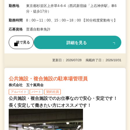
勤務地
東京都杉並区上井草4-6-4（西武新宿線「上石神井駅」車6
分・徒歩17分）
勤務時間
8：00～11：00、15：00～18：00 【30分程度変動有り】
応募資格
普通自動車免許
詳細を見る
後で見る
更新日： 2026/07/28 掲載終了日： 2026/10/31
公共施設・複合施設の駐車場管理員
株式会社 五十嵐商会
アルバイト
パート
契約社員
公共施設・複合施設でのお仕事なので安心・安定です！
長く安定して働きたい方にオススメです！