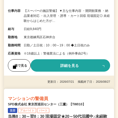
仕事内容
【スーパーの施設警備】 ▼主な仕事内容 ・開閉館業務 ・納
品業者対応 ・出入管理 ・誘導 ・カート回収 現場固定◎ 未経
験からはじめた方が…
給与
日給9,840円
勤務地
東京都練馬区石神井台
勤務時間
日勤／土日祝：10：00～19：00 ◆土日祝のみ
応募資格
※18歳以上：警備業法による（例外事由2号）
詳細を見る
後で見る
更新日： 2026/07/21 掲載終了日： 2026/08/27
マンションの警備員
SPD株式会社 東京西巡回センター（三鷹）【TW010】
注目
アルバイト
パート
当務8：30～翌8：30 現場固定★20～50代活躍中♪未経験