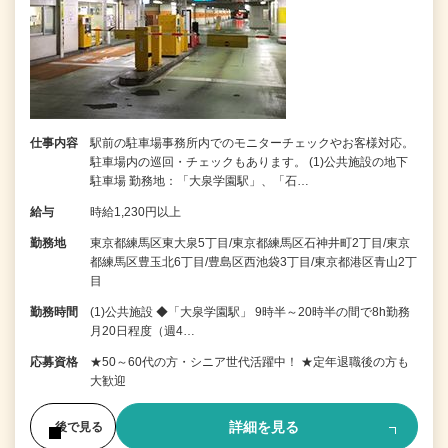
仕事内容
駅前の駐車場事務所内でのモニターチェックやお客様対応。
駐車場内の巡回・チェックもあります。 (1)公共施設の地下
駐車場 勤務地：「大泉学園駅」、「石…
給与
時給1,230円以上
勤務地
東京都練馬区東大泉5丁目/東京都練馬区石神井町2丁目/東京
都練馬区豊玉北6丁目/豊島区西池袋3丁目/東京都港区青山2丁
目
勤務時間
(1)公共施設 ◆「大泉学園駅」 9時半～20時半の間で8h勤務
月20日程度（週4…
応募資格
★50～60代の方・シニア世代活躍中！ ★定年退職後の方も
大歓迎
詳細を見る
後で見る