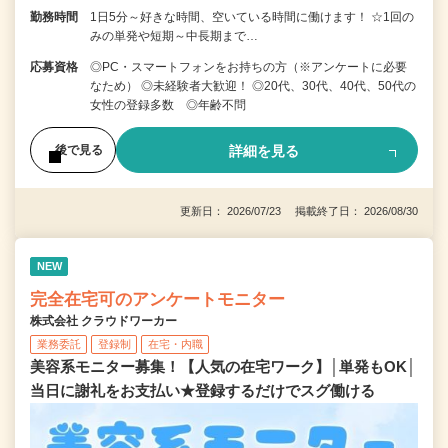
勤務時間
1日5分～好きな時間、空いている時間に働けます！ ☆1回の
みの単発や短期～中長期まで…
応募資格
◎PC・スマートフォンをお持ちの方（※アンケートに必要
なため） ◎未経験者大歓迎！ ◎20代、30代、40代、50代の
女性の登録多数 ◎年齢不問
詳細を見る
後で見る
更新日： 2026/07/23 掲載終了日： 2026/08/30
NEW
完全在宅可のアンケートモニター
株式会社 クラウドワーカー
業務委託
登録制
在宅・内職
美容系モニター募集！【人気の在宅ワーク】│単発もOK│
当日に謝礼をお支払い★登録するだけでスグ働ける