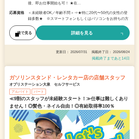
後、即お仕事開始も可！ ★在…
応募資格
＜未経験者OK／年齢不問＞⇒★特に20代〜50代の女性の登
録多数★ ※スマートフォンもしくはパソコンをお持ちの方
詳細を見る
後で見る
更新日： 2026/07/31 掲載終了日： 2026/08/24
掲載終了まであと14日
ガソリンスタンド・レンタカー店の店舗スタッフ
オブリステーション大泉 セルフサービス
アルバイト
パート
≪9割のスタッフが未経験スタート！≫仕事は難しくあり
ません！◎髪色・ネイル自由！◎有給取得率100％