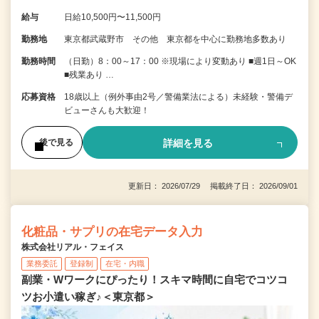
給与
日給10,500円〜11,500円
勤務地
東京都武蔵野市 その他 東京都を中心に勤務地多数あり
勤務時間
（日勤）8：00～17：00 ※現場により変動あり ■週1日～OK
■残業あり …
応募資格
18歳以上（例外事由2号／警備業法による）未経験・警備デ
ビューさんも大歓迎！
詳細を見る
後で見る
更新日： 2026/07/29 掲載終了日： 2026/09/01
化粧品・サプリの在宅データ入力
株式会社リアル・フェイス
業務委託
登録制
在宅・内職
副業・Wワークにぴったり！スキマ時間に自宅でコツコ
ツお小遣い稼ぎ♪＜東京都＞