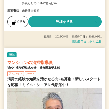
要員として出勤の場合は各…
応募資格
未経験者歓迎！
詳細を見る
後で見る
更新日： 2026/08/03 掲載終了日： 2026/08/21
掲載終了まであと11日
NEW
マンションの清掃指導員
近鉄住宅管理株式会社 首都圏事業本部
アルバイト
パート
清掃の経験や知識を活かせる☆2名募集！新しいスタート
を応援！ミドル・シニア世代活躍中！