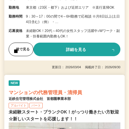
勤務地
東京都（23区・都下）および近郊エリア ※直行直帰OK
勤務時間
9：30～17：00の間で4～6H勤務で応相談 ※月8日以上(土日
4日含む) （例） ・…
応募資格
未経験OK！20代～40代の女性スタッフ活躍中♪Wワーク・副
業・扶養範囲内勤務もOK！
詳細を見る
後で見る
更新日： 2026/03/04 掲載終了日： 2026/09/30
NEW
マンションの代務管理員・清掃員
近鉄住宅管理株式会社 首都圏事業本部
アルバイト
パート
未経験スタート・ブランクOK！がっつり働きたい方歓迎
☆新しいスタートを応援します！！