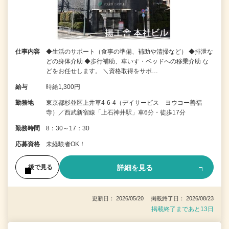
仕事内容
◆生活のサポート（食事の準備、補助や清掃など） ◆排泄な
どの身体介助 ◆歩行補助、車いす・ベッドへの移乗介助 な
どをお任せします。 ＼資格取得をサポ…
給与
時給1,300円
勤務地
東京都杉並区上井草4-6-4（デイサービス ヨウコー善福
寺）／西武新宿線「上石神井駅」車6分・徒歩17分
勤務時間
8：30～17：30
応募資格
未経験者OK！
詳細を見る
後で見る
更新日： 2026/05/20 掲載終了日： 2026/08/23
掲載終了まであと13日