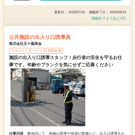
更新日： 2026/07/16 掲載終了日： 2026/08/14
掲載終了まであと4日
公共施設の出入り口誘導員
株式会社五十嵐商会
アルバイト
パート
契約社員
施設の出入り口誘導スタッフ！歩行者の安全を守るお仕
事です。年齢やブランクを気にせずご応募ください
仕事内容
敷地内にて、車輌の誘導や現場の警備など、出入口誘導をお