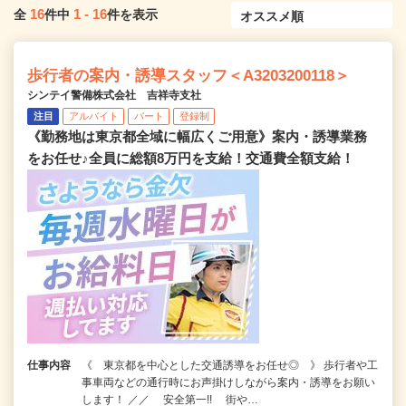
16
1
-
16
全
件中
件を表示
歩行者の案内・誘導スタッフ＜A3203200118＞
シンテイ警備株式会社 吉祥寺支社
注目
アルバイト
パート
登録制
《勤務地は東京都全域に幅広くご用意》案内・誘導業務
をお任せ♪全員に総額8万円を支給！交通費全額支給！
仕事内容
《 東京都を中心とした交通誘導をお任せ◎ 》 歩行者や工
事車両などの通行時にお声掛けしながら案内・誘導をお願い
します！ ／／ 安全第一!! 街や…