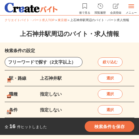
後で見る
閲覧履歴
会員登録
メニュー
クリエイトバイト・パート求人TOP
＞
東京都
＞
上石神井駅周辺のバイト・パート求人情報
上石神井駅周辺のバイト・求人情報
検索条件の設定
絞り込む
駅・路線
上石神井駅
選択
職種
指定しない
選択
条件
指定しない
選択
16
検索条件を保存
全
件ヒットしました