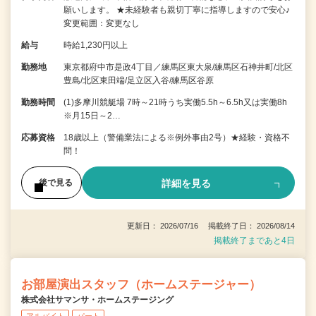
願いします。 ★未経験者も親切丁寧に指導しますので安心♪
変更範囲：変更なし
給与
時給1,230円以上
勤務地
東京都府中市是政4丁目／練馬区東大泉/練馬区石神井町/北区
豊島/北区東田端/足立区入谷/練馬区谷原
勤務時間
(1)多摩川競艇場 7時～21時うち実働5.5h～6.5h又は実働8h
※月15日～2…
応募資格
18歳以上（警備業法による※例外事由2号）★経験・資格不
問！
詳細を見る
後で見る
更新日： 2026/07/16 掲載終了日： 2026/08/14
掲載終了まであと4日
お部屋演出スタッフ（ホームステージャー）
株式会社サマンサ・ホームステージング