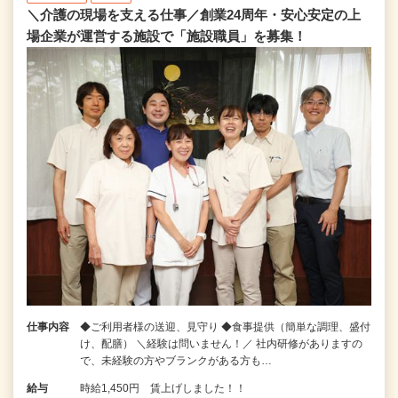
＼介護の現場を支える仕事／創業24周年・安心安定の上
場企業が運営する施設で「施設職員」を募集！
仕事内容
◆ご利用者様の送迎、見守り ◆食事提供（簡単な調理、盛付
け、配膳） ＼経験は問いません！／ 社内研修がありますの
で、未経験の方やブランクがある方も…
給与
時給1,450円 賃上げしました！！