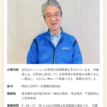
仕事内容
当社はマンションの管理や清掃業務を手がけています。代務
員とは、日常的に担当している管理員や清掃員が出勤できな
い場合に、その人に替わって現場へ行き、業務を代行しま…
給与
時給1,320円＋交通費全額支給
勤務地
東京都中央区他23区内・神奈川県内・埼玉県内・千葉県内な
ど近郊各地
勤務時間
9：00～17：50 ※上記の時間は支店勤務の場合です。 代務