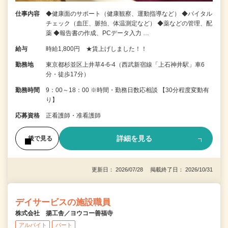
仕事内容
◆健康面のサポート（健康観察、運動指導など） ◆バイタル
チェック（血圧、脈拍、体温測定など） ◆薬などの管理、配
薬 ◆報告書の作成、PCデータ入力 …
給与
時給1,800円 ★賃上げしました！！
勤務地
東京都杉並区上井草4-6-4（西武新宿線「上石神井駅」車6
分・徒歩17分）
勤務時間
9：00～18：00 ※時間・勤務日数応相談 【30分程度変動有
り】
応募資格
正看護師・准看護師
詳細を見る
後で見る
更新日： 2026/07/28 掲載終了日： 2026/10/31
デイサービスの施設職員
株式会社 揚工舎／ヨウコー善福寺
アルバイト
パート