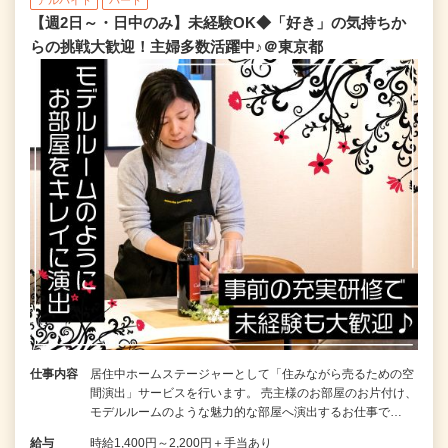
アルバイト
パート
【週2日～・日中のみ】未経験OK◆「好き」の気持ちか
らの挑戦大歓迎！主婦多数活躍中♪＠東京都
仕事内容
居住中ホームステージャーとして「住みながら売るための空
間演出」サービスを行います。 売主様のお部屋のお片付け、
モデルルームのような魅力的な部屋へ演出するお仕事で…
給与
時給1,400円～2,200円＋手当あり