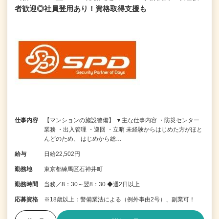
者歓迎◎社員登用あり！資格取得支援も
仕事内容
【マンションの施設警備】 ▼主な仕事内容 ・防災センター
業務 ・出入管理 ・巡回 ・立哨 未経験からはじめた方がほと
んどのため、 はじめから総…
給与
日給22,502円
勤務地
東京都練馬区石神井町
勤務時間
当務／8：30～翌8：30 ◆週2日以上
応募資格
※18歳以上：警備業法による（例外事由2号）、副業可！