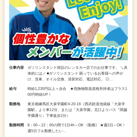
仕事内容
ガソリンスタンド併設のレンタカー店でのお仕事です。 ＼具
体的には／ ■ガソリンスタンド 困っているお客様への声が
け、洗車、オイル交換、清算対応、電話対応。 ◎…
給与
時給1,230円以上＋歩合 ★危険物取扱資格所持者はプラス1
00円時給UP！
勤務地
東京都練馬区大泉学園町4-20-16（西武鉄道池袋線「大泉学
園駅」より車12分、または「大泉学園」北口よりバス『関越
学園通り』下車徒歩2分）
勤務時間
8：00～22：00の間で1日4h～OK 《勤務》 ★週2日～OK！
週5日フル勤務したい…