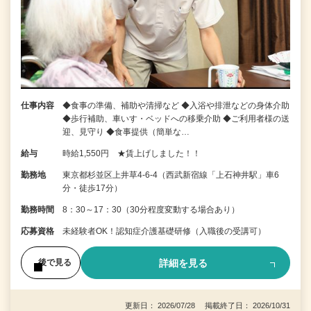
仕事内容
◆食事の準備、補助や清掃など ◆入浴や排泄などの身体介助
◆歩行補助、車いす・ベッドへの移乗介助 ◆ご利用者様の送
迎、見守り ◆食事提供（簡単な…
給与
時給1,550円 ★賃上げしました！！
勤務地
東京都杉並区上井草4-6-4（西武新宿線「上石神井駅」車6
分・徒歩17分）
勤務時間
8：30～17：30（30分程度変動する場合あり）
応募資格
未経験者OK！認知症介護基礎研修（入職後の受講可）
詳細を見る
後で見る
更新日： 2026/07/28 掲載終了日： 2026/10/31