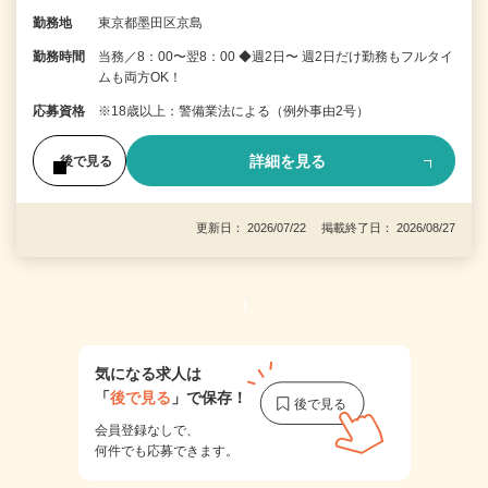
勤務地
東京都墨田区京島
勤務時間
当務／8：00〜翌8：00 ◆週2日〜 週2日だけ勤務もフルタイ
ムも両方OK！
応募資格
※18歳以上：警備業法による（例外事由2号）
詳細を見る
後で見る
更新日： 2026/07/22 掲載終了日： 2026/08/27
1
気になる求人は
「
後で見る
」で保存！
会員登録なしで、
何件でも応募できます。