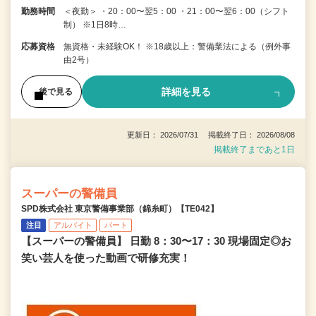
勤務時間
＜夜勤＞ ・20：00〜翌5：00 ・21：00〜翌6：00（シフト
制） ※1日8時…
応募資格
無資格・未経験OK！ ※18歳以上：警備業法による（例外事
由2号）
詳細を見る
後で見る
更新日： 2026/07/31 掲載終了日： 2026/08/08
掲載終了まであと1日
スーパーの警備員
SPD株式会社 東京警備事業部（錦糸町）【TE042】
注目
アルバイト
パート
【スーパーの警備員】 日勤 8：30〜17：30 現場固定◎お
笑い芸人を使った動画で研修充実！