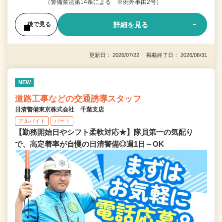
（警備業法第14条による ※例外事由2号）
詳細を見る
後で見る
更新日： 2026/07/22 掲載終了日： 2026/08/31
NEW
道路工事などの交通誘導スタッフ
日清警備東京株式会社 千葉支店
アルバイト
パート
【勤務開始日やシフト柔軟対応★】隊員第一の気配り
で、高定着率が自慢の日清警備◎週1日～OK