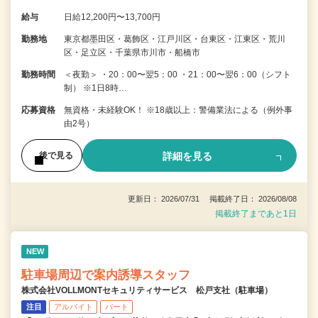
給与
日給12,200円〜13,700円
勤務地
東京都墨田区・葛飾区・江戸川区・台東区・江東区・荒川
区・足立区・千葉県市川市・船橋市
勤務時間
＜夜勤＞ ・20：00〜翌5：00 ・21：00〜翌6：00（シフト
制） ※1日8時…
応募資格
無資格・未経験OK！ ※18歳以上：警備業法による（例外事
由2号）
詳細を見る
後で見る
更新日： 2026/07/31 掲載終了日： 2026/08/08
掲載終了まであと1日
NEW
駐車場周辺で案内誘導スタッフ
株式会社VOLLMONTセキュリティサービス 松戸支社（駐車場）
注目
アルバイト
パート