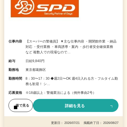
仕事内容
【スーパーの警備員】 ▼主な仕事内容 ・開閉館作業 ・納品
対応 ・受付業務 ・車両誘導・案内 ・歩行者安全確保業務
など 複数人での現場なので…
給与
日給9,840円
勤務地
東京都葛飾区
勤務時間
8：30〜17：30 ◆週2日〜OK 週4日入れる方・フルタイム勤
務も歓迎！ シ…
応募資格
※18歳以上：警備業法による（例外事由2号）
詳細を見る
後で見る
更新日： 2026/07/21 掲載終了日： 2026/08/27