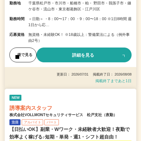
勤務地
千葉県松戸市・市川市・船橋市・柏・ 野田市・我孫子市・鎌
ケ谷市・流山市・東京都葛飾区・江戸川区
勤務時間
＜日勤＞ ・8：00〜17：00 ・9：00〜18：00 ※1日8時間 週
1日から応…
応募資格
無資格・未経験OK！ ※18歳以上：警備業法による（例外事
由2号）
詳細を見る
後で見る
更新日： 2026/07/31 掲載終了日： 2026/08/08
掲載終了まであと1日
NEW
誘導案内スタッフ
株式会社VOLLMONTセキュリティサービス 松戸支社（夜勤）
注目
アルバイト
パート
【日払いOK】副業・Wワーク・未経験者大歓迎！夜勤で
効率よく稼げる♪短期・単発・週1・シフト超自由！