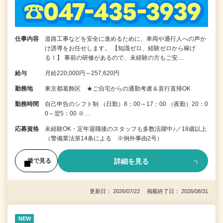
仕事内容
道路工事などを安全に進めるために、車両や通行人への声か
け誘導をお任せします。 【知識ゼロ、経験ゼロから稼げ
る！】 事前の研修があるので、未経験の方もご安…
給与
月給220,000円～257,620円
勤務地
東京都葛飾区 ★ご自宅からの通勤考慮＆直行直帰OK
勤務時間
自己申告のシフト制 （日勤）8：00～17：00 （夜勤）20：0
0～翌5：00 ※…
応募資格
未経験OK・定年退職後のスタッフも多数活躍中♪／18歳以上
（警備業法第14条による ※例外事由2号）
詳細を見る
後で見る
更新日： 2026/07/22 掲載終了日： 2026/08/31
NEW