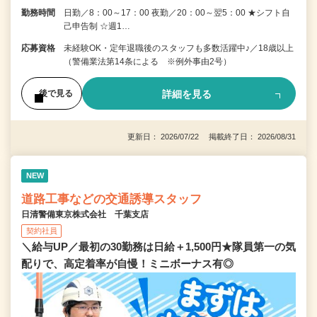
勤務時間
日勤／8：00～17：00 夜勤／20：00～翌5：00 ★シフト自
己申告制 ☆週1…
応募資格
未経験OK・定年退職後のスタッフも多数活躍中♪／18歳以上
（警備業法第14条による ※例外事由2号）
詳細を見る
後で見る
更新日： 2026/07/22 掲載終了日： 2026/08/31
NEW
道路工事などの交通誘導スタッフ
日清警備東京株式会社 千葉支店
契約社員
＼給与UP／最初の30勤務は日給＋1,500円★隊員第一の気
配りで、高定着率が自慢！ミニボーナス有◎