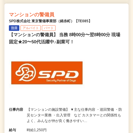
マンションの警備員
SPD株式会社 東京警備事業部（錦糸町）【TE085】
注目
アルバイト
パート
【マンションの警備員】 当務 8時00分〜翌8時00分 現場
固定★20〜50代活躍中♪副業可！
仕事内容
【マンションの施設警備】 ▼主な仕事内容 ・巡回警備 ・防
災センター業務 ・出入管理 など カスタマーとの関係性も
よく、みんなが仲が良く働きやすい…
給与
時給1,250円