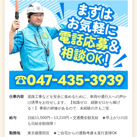
仕事内容
道路工事などを安全に進めるために、車両や通行人への声か
け誘導をお任せします。 【知識ゼロ、経験ゼロから稼げ
る！】 事前の研修があるので、未経験の方もご安…
給与
日給11,500円～13,210円＋交通費全額支給 ★早上がりの日
も日給全額保障！
勤務地
東京都墨田区 ★ご自宅からの通勤考慮＆直行直帰OK