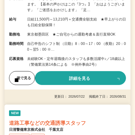
ます。 【基本の声かけはこの『3つ』】 「おはようございま
す」 「ご迷惑をおかけします」 「足…
給与
日給11,500円～13,210円＋交通費全額支給 ★早上がりの日
も日給全額保障！
勤務地
東京都墨田区 ★ご自宅からの通勤考慮＆直行直帰OK
勤務時間
自己申告のシフト制 （日勤）8：00～17：00 （夜勤）20：0
0～翌5：00 ※…
応募資格
未経験OK・定年退職後のスタッフも多数活躍中♪／18歳以上
（警備業法第14条による ※例外事由2号）
詳細を見る
後で見る
更新日： 2026/07/22 掲載終了日： 2026/08/31
NEW
道路工事などの交通誘導スタッフ
日清警備東京株式会社 千葉支店