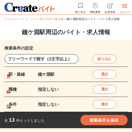
後で見る
閲覧履歴
会員登録
メニュー
クリエイトバイト・パート求人TOP
＞
東京都
＞
鐘ケ淵駅周辺のバイト・パート求人情報
鐘ケ淵駅周辺のバイト・求人情報
検索条件の設定
絞り込む
駅・路線
鐘ケ淵駅
選択
職種
指定しない
選択
条件
指定しない
選択
13
検索条件を保存
全
件ヒットしました