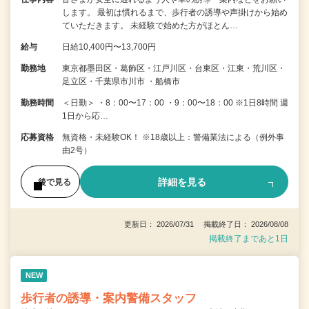
します。 最初は慣れるまで、歩行者の誘導や声掛けから始め
ていただきます。 未経験で始めた方がほとん…
給与
日給10,400円〜13,700円
勤務地
東京都墨田区・葛飾区・江戸川区・台東区・江東・荒川区・
足立区・千葉県市川市 ・船橋市
勤務時間
＜日勤＞ ・8：00〜17：00 ・9：00〜18：00 ※1日8時間 週
1日から応…
応募資格
無資格・未経験OK！ ※18歳以上：警備業法による（例外事
由2号）
詳細を見る
後で見る
更新日： 2026/07/31 掲載終了日： 2026/08/08
掲載終了まであと1日
NEW
歩行者の誘導・案内警備スタッフ