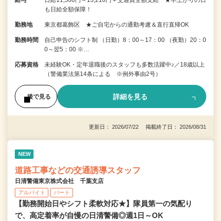
給与
日給11,500円～13,210円＋交通費全額支給 ★早上がりの日
も日給全額保障！
勤務地
東京都葛飾区 ★ご自宅からの通勤考慮＆直行直帰OK
勤務時間
自己申告のシフト制 （日勤）8：00～17：00 （夜勤）20：0
0～翌5：00 ※…
応募資格
未経験OK・定年退職後のスタッフも多数活躍中♪／18歳以上
（警備業法第14条による ※例外事由2号）
詳細を見る
後で見る
更新日： 2026/07/22 掲載終了日： 2026/08/31
NEW
道路工事などの交通誘導スタッフ
日清警備東京株式会社 千葉支店
アルバイト
パート
【勤務開始日やシフト柔軟対応★】隊員第一の気配り
で、高定着率が自慢の日清警備◎週1日～OK