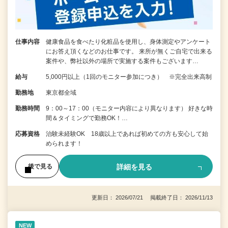
仕事内容
健康食品を食べたり化粧品を使用し、身体測定やアンケート
にお答え頂くなどのお仕事です。 来所が無くご自宅で出来る
案件や、弊社以外の場所で実施する案件もございます…
給与
5,000円以上（1回のモニター参加につき） ※完全出来高制
勤務地
東京都全域
勤務時間
9：00～17：00（モニター内容により異なります） 好きな時
間＆タイミングで勤務OK！…
応募資格
治験未経験OK 18歳以上であれば初めての方も安心して始
められます！
詳細を見る
後で見る
更新日： 2026/07/21 掲載終了日： 2026/11/13
NEW