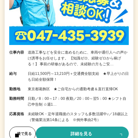
仕事内容
道路工事などを安全に進めるために、車両や通行人への声か
け誘導をお任せします。 【知識ゼロ、経験ゼロから稼げ
る！】 事前の研修があるので、未経験の方もご安…
給与
日給11,500円～13,210円＋交通費全額支給 ★早上がりの日
も日給全額保障！
勤務地
東京都葛飾区 ★ご自宅からの通勤考慮＆直行直帰OK
勤務時間
日勤／8：00～17：00 夜勤／20：00～翌5：00 ★シフト自
己申告制 ☆週1…
応募資格
未経験OK・定年退職後のスタッフも多数活躍中♪／18歳以上
（警備業法第14条による ※例外事由2号）
詳細を見る
後で見る