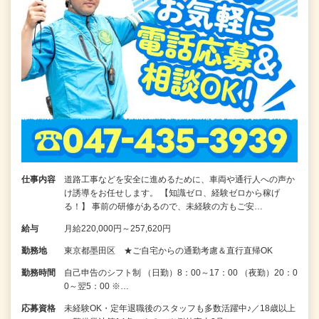
仕事内容
道路工事などを安全に進めるために、車両や通行人への声か
け誘導をお任せします。 【知識ゼロ、経験ゼロから稼げ
る！】 事前の研修があるので、未経験の方もご安…
給与
月給220,000円～257,620円
勤務地
東京都墨田区 ★ご自宅からの通勤考慮＆直行直帰OK
勤務時間
自己申告のシフト制 （日勤）8：00～17：00 （夜勤）20：0
0～翌5：00 ※…
応募資格
未経験OK・定年退職後のスタッフも多数活躍中♪／18歳以上