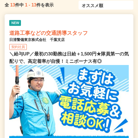
13
1
-
13
全
件中
件を表示
NEW
道路工事などの交通誘導スタッフ
日清警備東京株式会社 千葉支店
契約社員
＼給与UP／最初の30勤務は日給＋1,500円★隊員第一の気
配りで、高定着率が自慢！ミニボーナス有◎