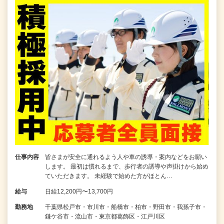
仕事内容
皆さまが安全に通れるよう人や車の誘導・案内などをお願い
します。 最初は慣れるまで、歩行者の誘導や声掛けから始め
ていただきます。 未経験で始めた方がほとん…
給与
日給12,200円〜13,700円
勤務地
千葉県松戸市・市川市・船橋市・柏市・野田市・我孫子市・
鎌ケ谷市・流山市・東京都葛飾区・江戸川区