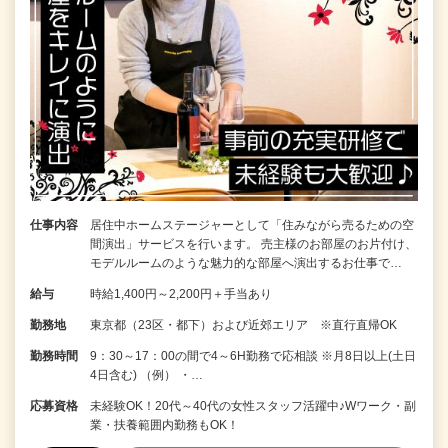
仕事内容
居住中ホームステージャーとして「住みながら売るための空
間演出」サービスを行います。 売主様のお部屋のお片付け、
モデルルームのような魅力的な部屋へ演出するお仕事で…
給与
時給1,400円～2,200円＋手当あり
勤務地
東京都（23区・都下）および近郊エリア ※直行直帰OK
勤務時間
9：30～17：00の間で4～6H勤務で応相談 ※月8日以上(土日
4日含む) （例） ・…
応募資格
未経験OK！20代～40代の女性スタッフ活躍中♪Wワーク・副
業・扶養範囲内勤務もOK！