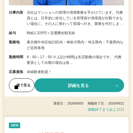
仕事内容
当社はマンションの管理や清掃業務を手がけています。代務
員とは、日常的に担当している管理員や清掃員が出勤できな
い場合に、その人に替わって現場へ行き、業務を代行しま…
給与
時給1,320円＋交通費全額支給
勤務地
東京都中央区他23区内・神奈川県内・埼玉県内・千葉県内な
ど近郊各地
勤務時間
9：00～17：50 ※上記の時間は支店勤務の場合です。 代務
要員として出勤の場合は各…
応募資格
未経験者歓迎！
詳細を見る
後で見る
更新日： 2026/08/03 掲載終了日： 2026/08/21
掲載終了まであと12日
NEW