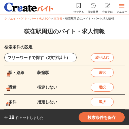
後で見る
閲覧履歴
会員登録
メニュー
クリエイトバイト・パート求人TOP
＞
東京都
＞
荻窪駅周辺のバイト・パート求人情報
荻窪駅周辺のバイト・求人情報
検索条件の設定
絞り込む
駅・路線
荻窪駅
選択
職種
指定しない
選択
条件
指定しない
選択
18
検索条件を保存
全
件ヒットしました