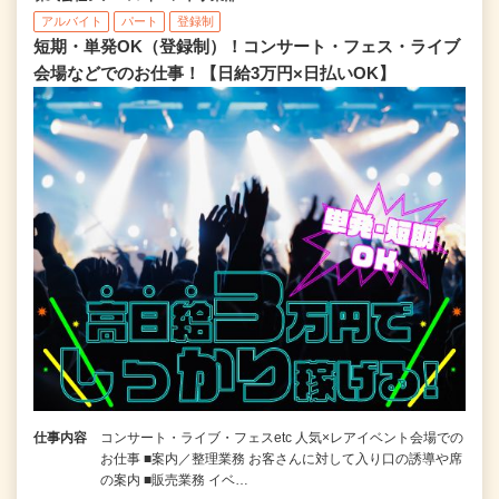
アルバイト
パート
登録制
短期・単発OK（登録制）！コンサート・フェス・ライブ
会場などでのお仕事！【日給3万円×日払いOK】
仕事内容
コンサート・ライブ・フェスetc 人気×レアイベント会場での
お仕事 ■案内／整理業務 お客さんに対して入り口の誘導や席
の案内 ■販売業務 イベ…