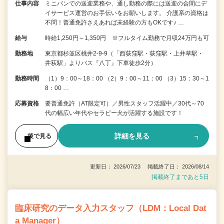
仕事内容
ミニバンでの送迎業務や、通し勤務の際には送迎の合間にデ
イサービス運営のお手伝いをお願いします。 介護系の資格は
不問！普通免許さえあれば未経験の方もOKです♪ …
給与
時給1,250円～1,350円 ※フルタイム勤務で月収24万円も可
勤務地
東京都杉並区桃井2-9-9（「西荻窪駅・荻窪駅・上井草駅・
井荻駅」よりバス『八丁』下車徒歩2分）
勤務時間
（1）9：00～18：00 （2）9：00～11：00 （3）15：30～1
8：00 …
応募資格
要普通免許（AT限定可）／男性スタッフ活躍中／30代～70
代の幅広い年代やセラピー犬が活躍する施設です！
詳細を見る
後で見る
更新日： 2026/07/23 掲載終了日： 2026/08/14
掲載終了まであと5日
臨床研究のデータ入力スタッフ（LDM：Local Dat
a Manager）