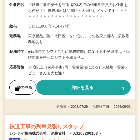
仕事内容
《鉄道工事の安全を守る!!駅構内での列車見張員のお仕事を
お任せ！》 勤務場所は品川区・大田区がメインです！ ＊＊
＊・＊＊＊・＊＊＊・＊＊＊・＊＊＊・＊＊…
給与
日給11,000円〜14,474円
勤務地
東京都品川区・大田区 を中心に、その他東京都内に多数勤
務地あり
勤務時間
■勤務時間 シフトごとに勤務時間が異なりますが 基本は下記
時間帯を中心にシフトを組ませ…
応募資格
18歳以上（例外事由2号／警備業法による）未経験・警備デ
ビューさんも大歓迎！
詳細を見る
後で見る
更新日： 2026/07/29 掲載終了日： 2026/09/01
鉄道工事の列車見張りスタッフ
シンテイ警備株式会社 池袋支社 ＜A3203200108＞