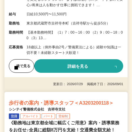
心♪将来は人を動かす仕事に挑戦できます！ …
給与
日給10,500円〜11,500円
勤務地
東京都武蔵野市吉祥寺本町（吉祥寺駅から徒歩5分）
勤務時間
【基本勤務時間】 （1）7：00～16：00 （2）9：00～18：0
0 （3）13…
応募資格
18歳以上（例外事由2号／警備業法による）経験や知識は一
切不要！未経験スタート大歓迎！
詳細を見る
後で見る
更新日： 2026/07/29 掲載終了日： 2026/09/01
歩行者の案内・誘導スタッフ＜A3203200118＞
シンテイ警備株式会社 吉祥寺支社
注目
アルバイト
パート
登録制
《勤務地は東京都全域に幅広くご用意》案内・誘導業務
をお任せ♪全員に総額8万円を支給！交通費全額支給！