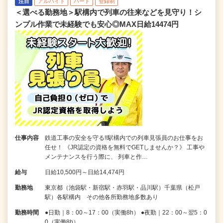
注目
アルバイト
パート
登録制
＜選べる勤務地＞駅構内で列車の往来などを見守り！シ
ンプル作業で未経験でも安心◎MAX日給14474円
仕事内容
鉄道工事の安全を守る!!駅構内での列車見張員のお仕事をお
任せ！ 《JR認定の資格を無料でGETしませんか？》 工事や
メンテナンスを行う際に、 列車と作…
給与
日給10,500円～日給14,474円
勤務地
東京都（池袋駅・新宿駅・赤羽駅・品川駅）千葉県（松戸
駅）各駅構内 その他各所勤務地多数あり
勤務時間
●日勤｜8：00～17：00（実働8h） ●夜勤｜22：00～翌5：0
0（実働8h） …