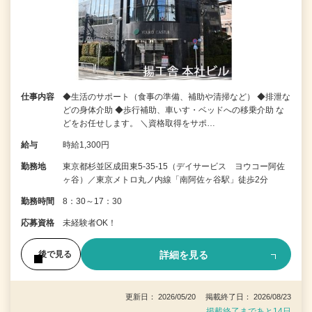
仕事内容
◆生活のサポート（食事の準備、補助や清掃など） ◆排泄な
どの身体介助 ◆歩行補助、車いす・ベッドへの移乗介助 な
どをお任せします。 ＼資格取得をサポ…
給与
時給1,300円
勤務地
東京都杉並区成田東5-35-15（デイサービス ヨウコー阿佐
ヶ谷）／東京メトロ丸ノ内線「南阿佐ヶ谷駅」徒歩2分
勤務時間
8：30～17：30
応募資格
未経験者OK！
詳細を見る
後で見る
更新日： 2026/05/20 掲載終了日： 2026/08/23
掲載終了まであと14日