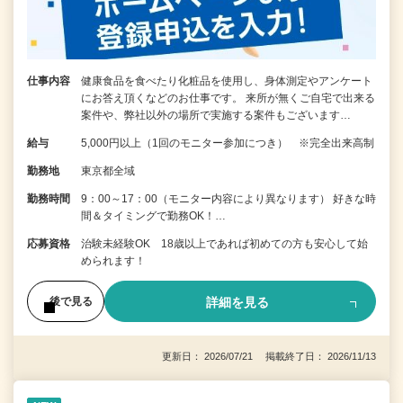
仕事内容
健康食品を食べたり化粧品を使用し、身体測定やアンケート
にお答え頂くなどのお仕事です。 来所が無くご自宅で出来る
案件や、弊社以外の場所で実施する案件もございます…
給与
5,000円以上（1回のモニター参加につき） ※完全出来高制
勤務地
東京都全域
勤務時間
9：00～17：00（モニター内容により異なります） 好きな時
間＆タイミングで勤務OK！…
応募資格
治験未経験OK 18歳以上であれば初めての方も安心して始
められます！
詳細を見る
後で見る
更新日： 2026/07/21 掲載終了日： 2026/11/13