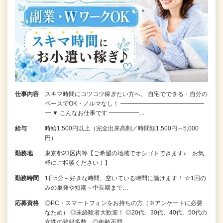
仕事内容
スキマ時間にコツコツ稼ぎたい方へ。 自宅でできる・自分の
ペースでOK・ノルマなし！ ━━━━━━━━━━━━━━
━ ▼ こんなお仕事です ━━━━━…
給与
時給1,500円以上（完全出来高制／時間額1,500円～5,000
円）
勤務地
東京都23区内等【ご希望の地域でオシゴトできます♪ お気
軽にご相談ください！】
勤務時間
1日5分～好きな時間、空いている時間に働けます！ ☆1回の
みの単発や短期～中長期まで…
応募資格
◎PC・スマートフォンをお持ちの方（※アンケートに必要
なため） ◎未経験者大歓迎！ ◎20代、30代、40代、50代の
女性の登録多数 ◎年齢不問