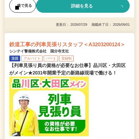
詳細を見る
後で見る
更新日： 2026/07/29 掲載終了日： 2026/09/01
鉄道工事の列車見張りスタッフ＜A3203200124＞
シンテイ警備株式会社 国分寺支社
注目
アルバイト
パート
登録制
【列車見張り員の資格が必要なお仕事】品川区・大田区
がメイン★2031年開業予定の新路線現場で働ける！