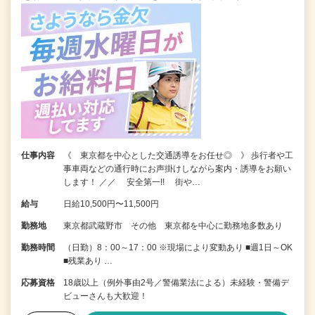
仕事内容
《 東京都を中心とした交通誘導をお任せ◎ 》 歩行者や工
事車両などの通行時にお声掛けしながら案内・誘導をお願い
します！ ／／ 安全第一!! 街や…
給与
日給10,500円〜11,500円
勤務地
東京都武蔵野市 その他 東京都を中心に勤務地多数あり
勤務時間
（日勤）8：00～17：00 ※現場により変動あり ■週1日～OK
■残業あり …
応募資格
18歳以上（例外事由2号／警備業法による）未経験・警備デ
ビューさんも大歓迎！