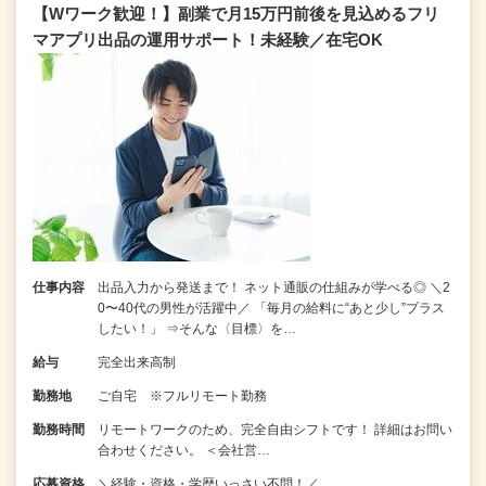
【Wワーク歓迎！】副業で月15万円前後を見込めるフリ
マアプリ出品の運用サポート！未経験／在宅OK
仕事内容
出品入力から発送まで！ ネット通販の仕組みが学べる◎ ＼2
0〜40代の男性が活躍中／ 「毎月の給料に“あと少し”プラス
したい！」 ⇒そんな〈目標〉を…
給与
完全出来高制
勤務地
ご自宅 ※フルリモート勤務
勤務時間
リモートワークのため、完全自由シフトです！ 詳細はお問い
合わせください。 ＜会社営…
応募資格
＼経験・資格・学歴いっさい不問！／