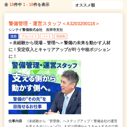
18
1
-
18
全
件中
件を表示
警備管理・運営スタッフ＜A3203200118＞
シンテイ警備株式会社 吉祥寺支社
注目
アルバイト
パート
登録制
＜未経験から現場→管理へ＞警備の未来を動かす人材
に！安定収入とキャリアアップが叶う中核ポジション
に！
仕事内容
《未経験から「管理側」へステップアップ！警備会社の運営
を支えるポジション◎》 まずは現場からスタートするので安