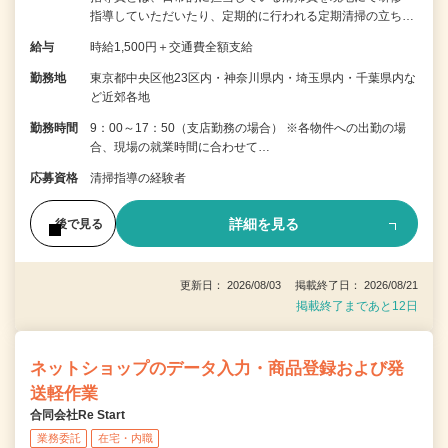
指導していただいたり、定期的に行われる定期清掃の立ち…
給与
時給1,500円＋交通費全額支給
勤務地
東京都中央区他23区内・神奈川県内・埼玉県内・千葉県内な
ど近郊各地
勤務時間
9：00～17：50（支店勤務の場合） ※各物件への出勤の場
合、現場の就業時間に合わせて…
応募資格
清掃指導の経験者
詳細を見る
後で見る
更新日： 2026/08/03 掲載終了日： 2026/08/21
掲載終了まであと12日
ネットショップのデータ入力・商品登録および発
送軽作業
合同会社Re Start
業務委託
在宅・内職