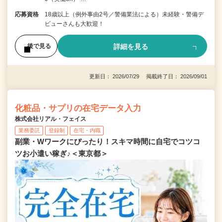
応募資格
18歳以上（例外事由2号／警備業法による）未経験・警備デ
ビューさんも大歓迎！
詳細を見る
後で見る
更新日： 2026/07/29 掲載終了日： 2026/09/01
化粧品・サプリの在宅データ入力
株式会社リアル・フェイス
業務委託
登録制
在宅・内職
副業・Wワークにぴったり！スキマ時間に自宅でコツコ
ツお小遣い稼ぎ♪＜東京都＞