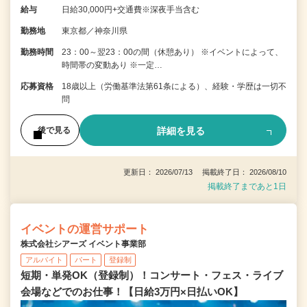
給与
日給30,000円+交通費※深夜手当含む
勤務地
東京都／神奈川県
勤務時間
23：00～翌23：00の間（休憩あり） ※イベントによって、
時間帯の変動あり ※一定…
応募資格
18歳以上（労働基準法第61条による）、経験・学歴は一切不
問
詳細を見る
後で見る
更新日： 2026/07/13 掲載終了日： 2026/08/10
掲載終了まであと1日
イベントの運営サポート
株式会社シアーズ イベント事業部
アルバイト
パート
登録制
短期・単発OK（登録制）！コンサート・フェス・ライブ
会場などでのお仕事！【日給3万円×日払いOK】