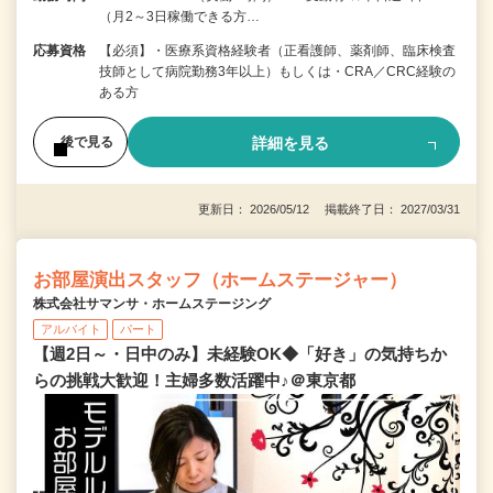
（月2～3日稼働できる方…
応募資格
【必須】・医療系資格経験者（正看護師、薬剤師、臨床検査
技師として病院勤務3年以上）もしくは・CRA／CRC経験の
ある方
詳細を見る
後で見る
更新日： 2026/05/12 掲載終了日： 2027/03/31
お部屋演出スタッフ（ホームステージャー）
株式会社サマンサ・ホームステージング
アルバイト
パート
【週2日～・日中のみ】未経験OK◆「好き」の気持ちか
らの挑戦大歓迎！主婦多数活躍中♪＠東京都