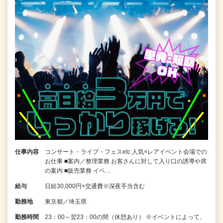
仕事内容
コンサート・ライブ・フェスetc 人気×レアイベント会場での
お仕事 ■案内／整理業務 お客さんに対して入り口の誘導や席
の案内 ■販売業務 イベ…
給与
日給30,000円+交通費※深夜手当含む
勤務地
東京都／埼玉県
勤務時間
23：00～翌23：00の間（休憩あり） ※イベントによって、