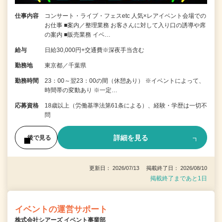
仕事内容
コンサート・ライブ・フェスetc 人気×レアイベント会場での
お仕事 ■案内／整理業務 お客さんに対して入り口の誘導や席
の案内 ■販売業務 イベ…
給与
日給30,000円+交通費※深夜手当含む
勤務地
東京都／千葉県
勤務時間
23：00～翌23：00の間（休憩あり） ※イベントによって、
時間帯の変動あり ※一定…
応募資格
18歳以上（労働基準法第61条による）、経験・学歴は一切不
問
詳細を見る
後で見る
更新日： 2026/07/13 掲載終了日： 2026/08/10
掲載終了まであと1日
イベントの運営サポート
株式会社シアーズ イベント事業部