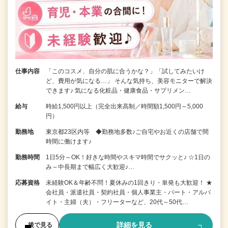
仕事内容
「このコスメ、自分の肌に合うかな？」「試してみたいけ
ど、費用が気になる…」 そんな気持ち、美容モニターで解決
できます♪ 気になる化粧品・健康食品・サプリメン…
給与
時給1,500円以上（完全出来高制／時間額1,500円～5,000
円）
勤務地
東京都23区内等 ◆勤務地多数♪ご自宅やお近くの店舗で間
時間に働けます♪
勤務時間
1日5分～OK！好きな時間やスキマ時間でサクッと♪ ☆1日の
み～中長期まで幅広く大歓迎♪…
応募資格
未経験OK＆年齢不問！夏休みの1回きり・単発も大歓迎！ ★
会社員・派遣社員・契約社員・個人事業主・パート・アルバ
イト・主婦（夫）・フリーターなど、20代～50代…
詳細を見る
後で見る