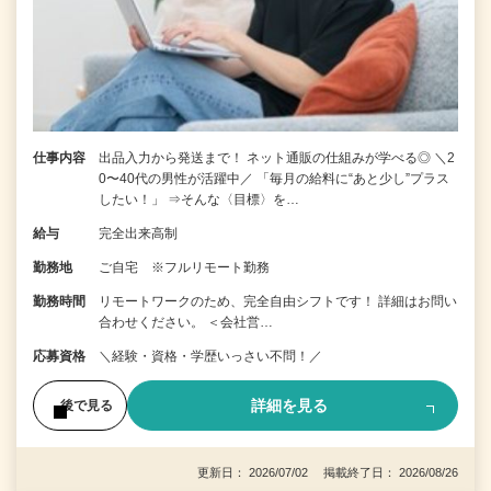
仕事内容
出品入力から発送まで！ ネット通販の仕組みが学べる◎ ＼2
0〜40代の男性が活躍中／ 「毎月の給料に“あと少し”プラス
したい！」 ⇒そんな〈目標〉を…
給与
完全出来高制
勤務地
ご自宅 ※フルリモート勤務
勤務時間
リモートワークのため、完全自由シフトです！ 詳細はお問い
合わせください。 ＜会社営…
応募資格
＼経験・資格・学歴いっさい不問！／
詳細を見る
後で見る
更新日： 2026/07/02 掲載終了日： 2026/08/26