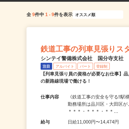
全
9
件中
1
-
9
件を表示
鉄道工事の列車見張りスタッ
シンテイ警備株式会社 国分寺支社
注目
アルバイト
パート
登録制
【列車見張り員の資格が必要なお仕事】品
の新路線現場で働ける！
仕事内容
《鉄道工事の安全を守る!!
勤務場所は品川区・大田区が
＊＊＊・＊＊＊・＊＊…
給与
日給11,000円〜14,474円