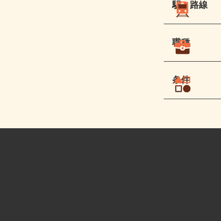
駅・路線
職種
条件