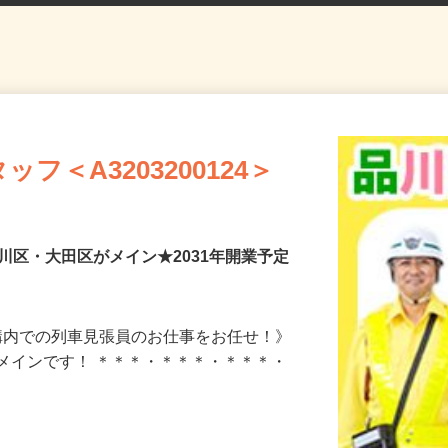
フ＜A3203200124＞
川区・大田区がメイン★2031年開業予定
駅構内での列車見張員のお仕事をお任せ！》
メインです！ ＊＊＊・＊＊＊・＊＊＊・