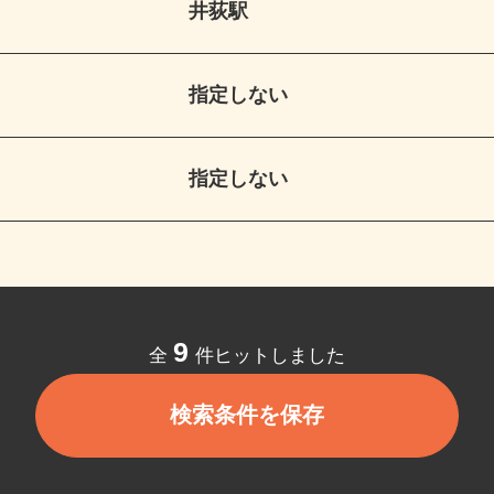
井荻駅
指定しない
指定しない
9
全
件ヒットしました
検索条件を保存