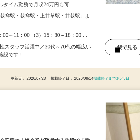
ます。 介護系の資格は不問！普通免許さ
♪ …
 ※フルタイム勤務で月収24万円も可
（「西荻窪駅・荻窪駅・上井草駅・井荻駅」よ
）
：00～11：00 （3）15：30～18：00 …
男性スタッフ活躍中／30代～70代の幅広い
後で見
る施設です！
更新日： 2026/07/23 掲載終了日： 2026/08/14
掲載終了まであと5日