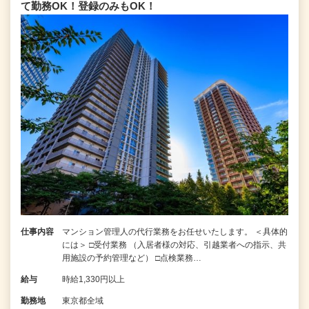
て勤務OK！登録のみもOK！
仕事内容
マンション管理人の代行業務をお任せいたします。 ＜具体的
には＞ □受付業務 （入居者様の対応、引越業者への指示、共
用施設の予約管理など） □点検業務…
給与
時給1,330円以上
勤務地
東京都全域