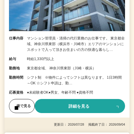
仕事内容
マンション管理員・清掃の代行業務のお仕事です。 東京都全
域、神奈川県東部（横浜市・川崎市）エリアのマンションに
スポットで入って頂きお住まいの方の快適な暮らし…
給与
時給1,330円以上
勤務地
東京都全域、 神奈川県東部（川崎・横浜）
勤務時間
シフト制 ※物件によってシフトは異なります。 1日3時間
～OK ☆シフト申請は、勤…
応募資格
●未経験者OK●男女、年齢不問 ●資格不問
詳細を見る
後で見る
更新日： 2026/07/28 掲載終了日： 2026/09/04