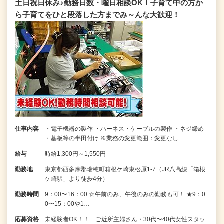
土日祝日休み♪勤務日数・曜日相談OK！子育て中の方か
ら子育てをひと段落した方までみ～んな大歓迎！
仕事内容
・電子機器の製作 ・ハーネス・ケーブルの製作 ・ネジ締め
・基板等の半田付け ※業務の変更範囲：変更なし
給与
時給1,300円～1,550円
勤務地
東京都西多摩郡瑞穂町箱根ケ崎東松原1-7（JR八高線「箱根
ケ崎駅」より徒歩4分）
勤務時間
9：00〜16：00 ☆午前のみ、午後のみの勤務も可！ ★9：0
0〜15：00や1…
応募資格
未経験者OK！！ ご近所主婦さん・30代〜40代女性スタッ