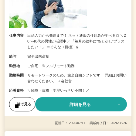
仕事内容
出品入力から発送まで！ ネット通販の仕組みが学べる◎ ＼2
0〜40代の男性が活躍中／ 「毎月の給料に“あと少し”プラス
したい！」 ⇒そんな〈目標〉を…
給与
完全出来高制
勤務地
ご自宅 ※フルリモート勤務
勤務時間
リモートワークのため、完全自由シフトです！ 詳細はお問い
合わせください。 ＜会社営…
応募資格
＼経験・資格・学歴いっさい不問！／
詳細を見る
後で見る
更新日： 2026/07/17 掲載終了日： 2026/08/26