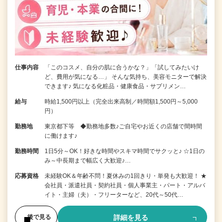
仕事内容
「このコスメ、自分の肌に合うかな？」「試してみたいけ
ど、費用が気になる…」 そんな気持ち、美容モニターで解決
できます♪ 気になる化粧品・健康食品・サプリメン…
給与
時給1,500円以上（完全出来高制／時間額1,500円～5,000
円）
勤務地
東京都下等 ◆勤務地多数♪ご自宅やお近くの店舗で間時間
に働けます♪
勤務時間
1日5分～OK！好きな時間やスキマ時間でサクッと♪ ☆1日の
み～中長期まで幅広く大歓迎♪…
応募資格
未経験OK＆年齢不問！夏休みの1回きり・単発も大歓迎！ ★
会社員・派遣社員・契約社員・個人事業主・パート・アルバ
イト・主婦（夫）・フリーターなど、20代～50代…
詳細を見る
後で見る