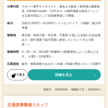
仕事内容
スポーツ選手やメダリスト、著名人も数多く御用達の健康器
具（DENBA Health、CATCH-I）の無料体験＆販売イベント
を正規代理店として全国催事場にて開催…
給与
日給12,000円～20,000円＋インセンティブ ※経験・能力等
考慮
勤務地
東京都・神奈川県・埼玉県・千葉県 ※他にも全国に出店会場
あり（旅行感覚で遠方現場に参加したいという方も大歓
迎！）
勤務時間
9：00～19：00の間で実働8H ※勤務場所によって異なりま
す。 ※週2～3日程度か…
応募資格
販売・接客経験がある方／30歳～58歳の男女スタッフ活躍中
詳細を見る
後で見る
更新日： 2026/08/04 掲載終了日： 2026/09/11
交通誘導警備スタッフ