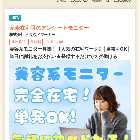
更新日： 2026/07/23 掲載終了日： 2026/08/30
NEW
完全在宅可のアンケートモニター
株式会社 クラウドワーカー
業務委託
登録制
在宅・内職
美容系モニター募集！【人気の在宅ワーク】│単発もOK│
当日に謝礼をお支払い★登録するだけでスグ働ける