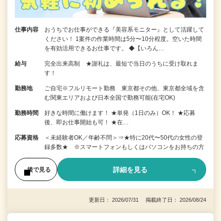
仕事内容
おうちでお仕事ができる『美容系モニター』として活躍して
ください！ 1案件の作業時間は5分〜10分程度。空いた時間
を有効活用できるお仕事です。 ◆【いろん…
給与
完全出来高制 ★謝礼は、最短で当日のうちに受け取れま
す！
勤務地
ご自宅※フルリモート勤務 東京都その他、東京都全域を含
む関東エリアおよび日本全国で勤務可能(在宅OK)
勤務時間
好きな時間に働けます！ ★単発（1日のみ）OK！ ★応募
後、即お仕事開始も可！ ★在…
応募資格
＜未経験者OK／年齢不問＞⇒★特に20代〜50代の女性の登
録多数★ ※スマートフォンもしくはパソコンをお持ちの方
詳細を見る
後で見る
更新日： 2026/07/31 掲載終了日： 2026/08/24