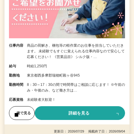
仕事内容
商品の荷解き、梱包等の軽作業のお仕事を担当していただき
ます。 未経験でもすぐに覚えられる仕事内容なので安心して
応募ください！ 《営業品目》 シルク版・…
給与
時給1,250円
勤務地
東京都西多摩郡瑞穂町殿ヶ谷945
勤務時間
8：30～17：30の間で時間帯はご相談に応じます！ ※午前の
み・午後のみ、など働き方は…
応募資格
未経験者大歓迎！
詳細を見る
後で見る
更新日： 2026/07/29 掲載終了日： 2026/09/04