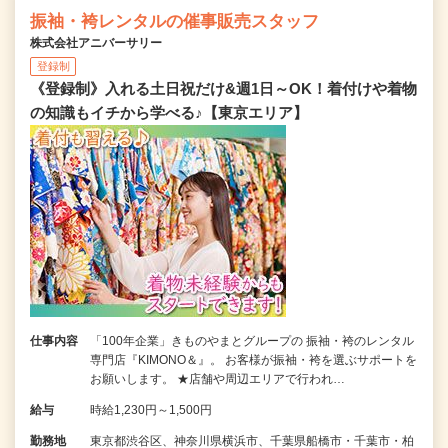
振袖・袴レンタルの催事販売スタッフ
株式会社アニバーサリー
登録制
《登録制》入れる土日祝だけ&週1日～OK！着付けや着物
の知識もイチから学べる♪【東京エリア】
仕事内容
「100年企業」きものやまとグループの 振袖・袴のレンタル
専門店『KIMONO＆』。 お客様が振袖・袴を選ぶサポートを
お願いします。 ★店舗や周辺エリアで行われ…
給与
時給1,230円～1,500円
勤務地
東京都渋谷区、神奈川県横浜市、千葉県船橋市・千葉市・柏