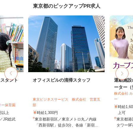
東京都のピックアップPR求人
シスタント
オフィスビルの清掃スタッフ
運動施設
ーター（受
株式会社 
ー
東京ビジネスサービス 株式会社 営業五
リー保育園
部
時給1,
0円以上
時給1,300円
上可
1／JR総武
東京都新宿区／東京メトロ丸ノ内線
東京都港
.
「西新宿駅」徒歩3分、各線「新宿...
タワー9F