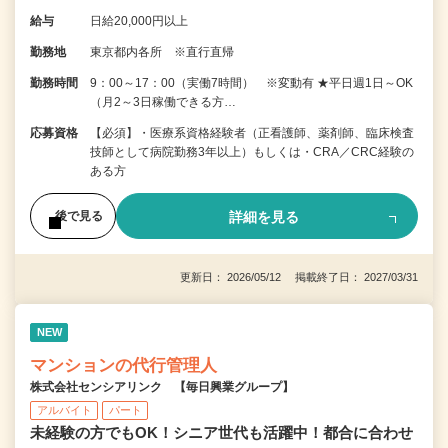
給与
日給20,000円以上
勤務地
東京都内各所 ※直行直帰
勤務時間
9：00～17：00（実働7時間） ※変動有 ★平日週1日～OK
（月2～3日稼働できる方…
応募資格
【必須】・医療系資格経験者（正看護師、薬剤師、臨床検査
技師として病院勤務3年以上）もしくは・CRA／CRC経験の
ある方
詳細を見る
後で見る
更新日： 2026/05/12 掲載終了日： 2027/03/31
NEW
マンションの代行管理人
株式会社センシアリンク 【毎日興業グループ】
アルバイト
パート
未経験の方でもOK！シニア世代も活躍中！都合に合わせ