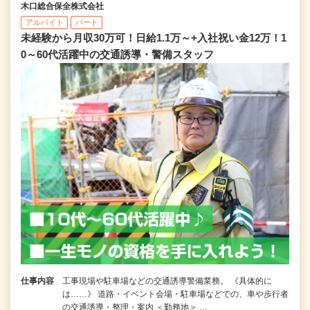
木口総合保全株式会社
アルバイト
パート
未経験から月収30万可！日給1.1万～+入社祝い金12万！1
0～60代活躍中の交通誘導・警備スタッフ
仕事内容
工事現場や駐車場などの交通誘導警備業務。 《具体的に
は……》 道路・イベント会場・駐車場などでの、車や歩行者
の交通誘導・整理・案内 ＜勤務地＞ …