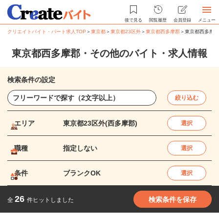
後で見る
閲覧履歴
会員登録
メニュー
クリエイトバイト・パート求人TOP
＞
東京都
＞
東京都23区外
＞
東京都西多摩郡
＞
東京都西多摩郡
東京都西多摩郡・その他のバイト・求人情報
検索条件の設定
絞り込む
エリア
東京都23区外(西多摩郡)
選択
職種
指定しない
選択
条件
ブランクOK
選択
26
検索条件を保存
全
件ヒットしました