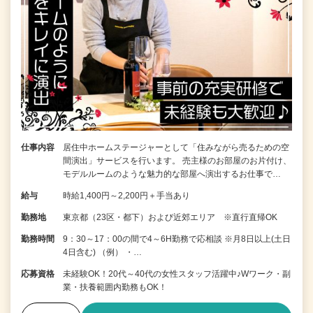
仕事内容
居住中ホームステージャーとして「住みながら売るための空
間演出」サービスを行います。 売主様のお部屋のお片付け、
モデルルームのような魅力的な部屋へ演出するお仕事で…
給与
時給1,400円～2,200円＋手当あり
勤務地
東京都（23区・都下）および近郊エリア ※直行直帰OK
勤務時間
9：30～17：00の間で4～6H勤務で応相談 ※月8日以上(土日
4日含む) （例） ・…
応募資格
未経験OK！20代～40代の女性スタッフ活躍中♪Wワーク・副
業・扶養範囲内勤務もOK！