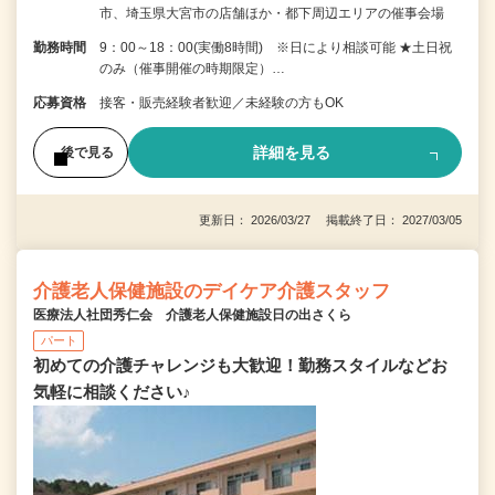
市、埼玉県大宮市の店舗ほか・都下周辺エリアの催事会場
勤務時間
9：00～18：00(実働8時間) ※日により相談可能 ★土日祝
のみ（催事開催の時期限定）…
応募資格
接客・販売経験者歓迎／未経験の方もOK
詳細を見る
後で見る
更新日： 2026/03/27 掲載終了日： 2027/03/05
介護老人保健施設のデイケア介護スタッフ
医療法人社団秀仁会 介護老人保健施設日の出さくら
パート
初めての介護チャレンジも大歓迎！勤務スタイルなどお
気軽に相談ください♪