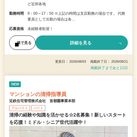
ど近郊各地
勤務時間
9：00～17：50 ※上記の時間は支店勤務の場合です。 代務
要員として出勤の場合は各…
応募資格
未経験者歓迎！
詳細を見る
後で見る
更新日： 2026/08/03 掲載終了日： 2026/08/21
掲載終了まであと12日
NEW
マンションの清掃指導員
近鉄住宅管理株式会社 首都圏事業本部
アルバイト
パート
清掃の経験や知識を活かせる☆2名募集！新しいスタート
を応援！ミドル・シニア世代活躍中！