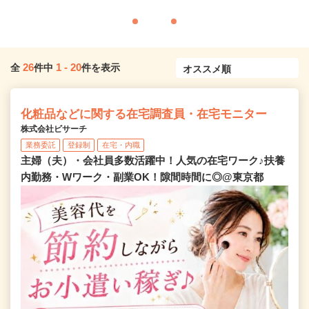
26
1
-
20
全
件中
件を表示
化粧品などに関する在宅調査員・在宅モニター
株式会社ビサーチ
業務委託
登録制
在宅・内職
主婦（夫）・会社員多数活躍中！人気の在宅ワーク♪扶養
内勤務・Wワーク・副業OK！隙間時間に◎@東京都