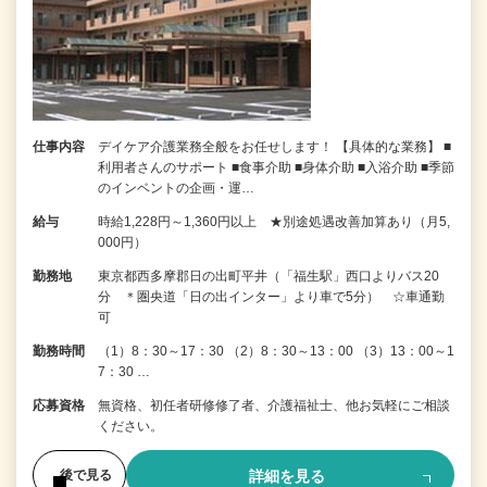
仕事内容
デイケア介護業務全般をお任せします！ 【具体的な業務】 ■
利用者さんのサポート ■食事介助 ■身体介助 ■入浴介助 ■季節
のインベントの企画・運…
給与
時給1,228円～1,360円以上 ★別途処遇改善加算あり（月5,
000円）
勤務地
東京都西多摩郡日の出町平井（「福生駅」西口よりバス20
分 ＊圏央道「日の出インター」より車で5分） ☆車通勤
可
勤務時間
（1）8：30～17：30 （2）8：30～13：00 （3）13：00～1
7：30 …
応募資格
無資格、初任者研修修了者、介護福祉士、他お気軽にご相談
ください。
詳細を見る
後で見る