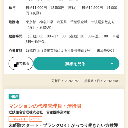
給与
日給11,000円～12,500円（日勤） 日給12,500円～14,000
円（夜勤）
勤務地
東京都・神奈川県・埼玉県・千葉県全域 ☆現場多数あり
（直行・直帰OK）
勤務時間
《日勤》08：00～17：00 《夜勤》20：00～翌5：00 ※週
3日〜勤務O…
応募資格
18歳以上（警備業法による※例外事由2号）、未経験OK！
詳細を見る
後で見る
更新日： 2026/07/22 掲載終了日： 2026/09/05
NEW
マンションの代務管理員・清掃員
近鉄住宅管理株式会社 首都圏事業本部
アルバイト
パート
未経験スタート・ブランクOK！がっつり働きたい方歓迎