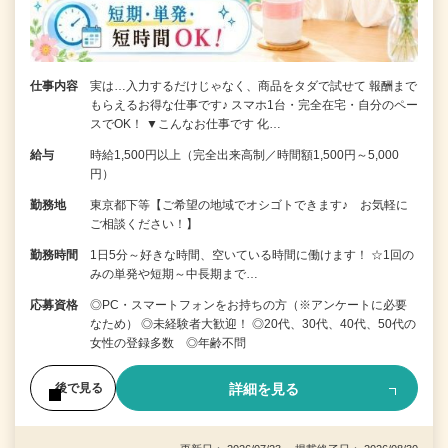
仕事内容
実は…入力するだけじゃなく、商品をタダで試せて 報酬まで
もらえるお得な仕事です♪ スマホ1台・完全在宅・自分のペー
スでOK！ ▼こんなお仕事です 化…
給与
時給1,500円以上（完全出来高制／時間額1,500円～5,000
円）
勤務地
東京都下等【ご希望の地域でオシゴトできます♪ お気軽に
ご相談ください！】
勤務時間
1日5分～好きな時間、空いている時間に働けます！ ☆1回の
みの単発や短期～中長期まで…
応募資格
◎PC・スマートフォンをお持ちの方（※アンケートに必要
なため） ◎未経験者大歓迎！ ◎20代、30代、40代、50代の
女性の登録多数 ◎年齢不問
詳細を見る
後で見る