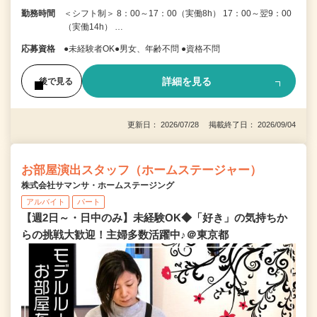
勤務時間
＜シフト制＞ 8：00～17：00（実働8h） 17：00～翌9：00
（実働14h） …
応募資格
●未経験者OK●男女、年齢不問 ●資格不問
詳細を見る
後で見る
更新日： 2026/07/28 掲載終了日： 2026/09/04
お部屋演出スタッフ（ホームステージャー）
株式会社サマンサ・ホームステージング
アルバイト
パート
【週2日～・日中のみ】未経験OK◆「好き」の気持ちか
らの挑戦大歓迎！主婦多数活躍中♪＠東京都