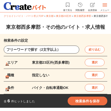
後で見る
閲覧履歴
会員登録
メニュー
クリエイトバイト・パート求人TOP
＞
東京都
＞
東京都23区外
＞
東京都西多摩郡
＞
東京都西多摩郡
東京都西多摩郡・その他のバイト・求人情報
検索条件の設定
絞り込む
エリア
東京都23区外(西多摩郡)
選択
職種
指定しない
選択
条件
バイク・自転車通勤OK
選択
6
検索条件を保存
全
件ヒットしました