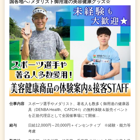
国各地へ♪メダリスト御用達の美容健康グッズ☆
仕事内容
スポーツ選手やメダリスト、著名人も数多く御用達の健康器
具（DENBA Health、CATCH-I）の無料体験＆販売イベント
を正規代理店として全国催事場にて開催…
給与
日給12,000円～20,000円＋インセンティブ ※経験・能力等
考慮