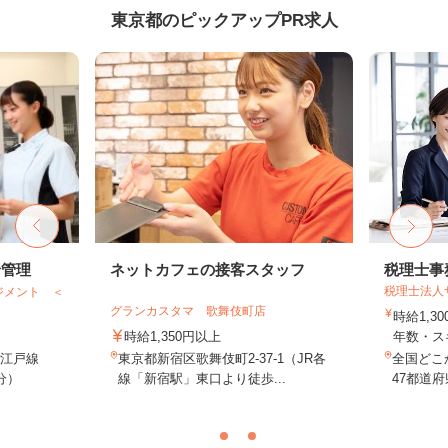
東京都のピックアップPR求人
給管理
ネットカフェの接客スタッフ
税理士事
税理士法人
ジメント ＜
グランカスタマ 歌舞伎町店
時給1,3
時給1,350円以上
年数・ス
大江戸線
東京都新宿区歌舞伎町2-37-1（JR各
全国どこ
分）
線「新宿駅」東口より徒歩...
47都道