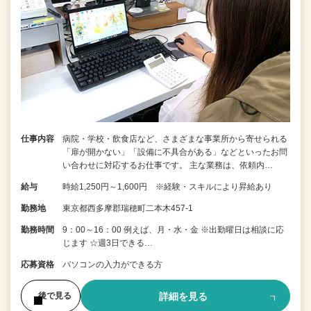
仕事内容
病院・学校・飲食店など、さまざまな事業所から寄せられる
「扉が開かない」「設備に不具合がある」などといったお問
い合わせに対応するお仕事です。 主な業務は、依頼内…
給与
時給1,250円～1,600円 ※経験・スキルにより昇給あり
勤務地
東京都西多摩郡瑞穂町二本木457-1
勤務時間
9：00～16：00 例えば、月・水・金 ※出勤曜日は相談に応
じます ☆週3日できる…
応募資格
パソコンの入力ができる方
詳細を見る
後で見る