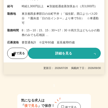
給与
時給1,300円以上 ★別途処遇改善加算あり（月3,000円）
勤務地
東京都西多摩郡日の出町平井（「福生駅」西口よりバス20
分 ＊圏央道「日の出インター」より車で5分） ☆車通勤
可
勤務時間
8：15～10：15、15：30〜17：30 ※両方又はどちらかの勤
務のみでも応相談 …
応募資格
要普通免許 ※定年60歳 延長雇用65歳
詳細を見る
後で見る
更新日： 2026/07/28 掲載終了日： 2026/09/30
1
気になる求人は
「
後で見る
」で保存！