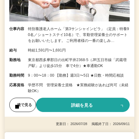
仕事内容
特別養護老人ホーム「第3サンシャインビラ」（定員：特養9
0名／ショートステイ10名）で、常勤管理栄養士のサポート
をお願いいたします。 ご利用者様の一番の楽しみ…
給与
時給1,591円〜1,691円
勤務地
東京都西多摩郡日の出町平井2368-5（JR五日市線「武蔵増
戸駅」より徒歩15分 車で4分）★車通勤OK
勤務時間
9：00〜18：00 【勤務】週3日〜5日 ★日数・時間応相談
応募資格
学歴不問 管理栄養士資格 ★実務経験があれば尚可（未経
験OK）
詳細を見る
後で見る
更新日： 2026/07/28 掲載終了日： 2026/09/11