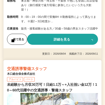
勤務地
東京都・神奈川県・埼玉県・千葉県 ※他にも全国に出店会場
あり（旅行感覚で遠方現場に参加したいという方も大歓
迎！）
勤務時間
9：00～19：00の間で実働8H ※勤務場所によって異なりま
す。 ※週2～3日程度か…
応募資格
販売・接客経験がある方／30歳～58歳の男女スタッフ活躍中
詳細を見る
後で見る
更新日： 2026/08/04 掲載終了日： 2026/09/11
交通誘導警備スタッフ
木口総合保全株式会社
アルバイト
パート
未経験から月収30万可！日給1.1万～+入社祝い金12万！1
0～60代活躍中の交通誘導・警備スタッフ