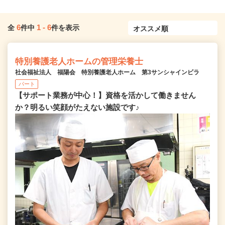
6
1
-
6
全
件中
件を表示
特別養護老人ホームの管理栄養士
社会福祉法人 福陽会 特別養護老人ホーム 第3サンシャインビラ
パート
【サポート業務が中心！】資格を活かして働きません
か？明るい笑顔がたえない施設です♪