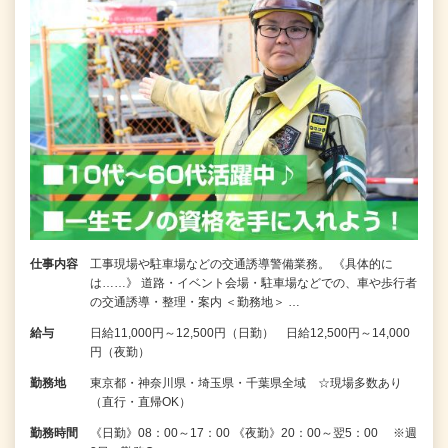
仕事内容
工事現場や駐車場などの交通誘導警備業務。 《具体的に
は……》 道路・イベント会場・駐車場などでの、車や歩行者
の交通誘導・整理・案内 ＜勤務地＞ …
給与
日給11,000円～12,500円（日勤） 日給12,500円～14,000
円（夜勤）
勤務地
東京都・神奈川県・埼玉県・千葉県全域 ☆現場多数あり
（直行・直帰OK）
勤務時間
《日勤》08：00～17：00 《夜勤》20：00～翌5：00 ※週