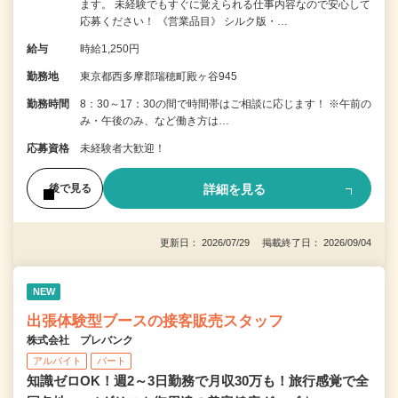
ます。 未経験でもすぐに覚えられる仕事内容なので安心して
応募ください！ 《営業品目》 シルク版・…
給与
時給1,250円
勤務地
東京都西多摩郡瑞穂町殿ヶ谷945
勤務時間
8：30～17：30の間で時間帯はご相談に応じます！ ※午前の
み・午後のみ、など働き方は…
応募資格
未経験者大歓迎！
詳細を見る
後で見る
更新日： 2026/07/29 掲載終了日： 2026/09/04
NEW
出張体験型ブースの接客販売スタッフ
株式会社 プレバンク
アルバイト
パート
知識ゼロOK！週2～3日勤務で月収30万も！旅行感覚で全