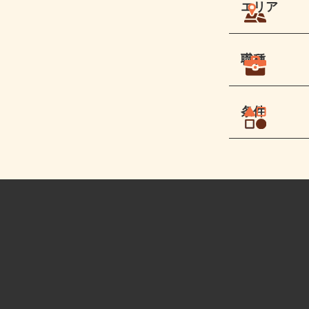
エリア
職種
条件