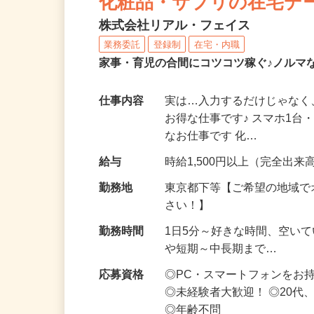
化粧品・サプリの在宅デ
株式会社リアル・フェイス
業務委託
登録制
在宅・内職
家事・育児の合間にコツコツ稼ぐ♪ノルマ
仕事内容
実は…入力するだけじゃなく
お得な仕事です♪ スマホ1台
なお仕事です 化…
給与
時給1,500円以上（完全出来高
勤務地
東京都下等【ご希望の地域で
さい！】
勤務時間
1日5分～好きな時間、空い
や短期～中長期まで…
応募資格
◎PC・スマートフォンをお