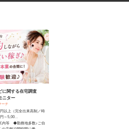
などに関する在宅調査
マンションのコンシェルジュ
宅モニター
ビサーチ
住友不動産建物サービス株式会社/hcp26
07a
,500円以上（完全出来高制／時
00円～5,00...
時給1,700円