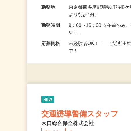
の半田付け ※業務の変更範
給与
時給1,300円～1,550円
勤務地
東京都西多摩郡瑞穂町箱根ケ
より徒歩4分）
勤務時間
9：00〜16：00 ☆午前の
や1…
応募資格
未経験者OK！！ ご近所主
中！
NEW
交通誘導警備スタッフ