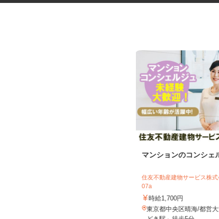
化粧品などに関する在宅調査
マンションのコンシェ
員・在宅モニター
株式会社ビサーチ
住友不動産建物サービス株式会
07a
時給1,500円以上（完全出来高制／時
間額1,500円～5,00...
時給1,700円