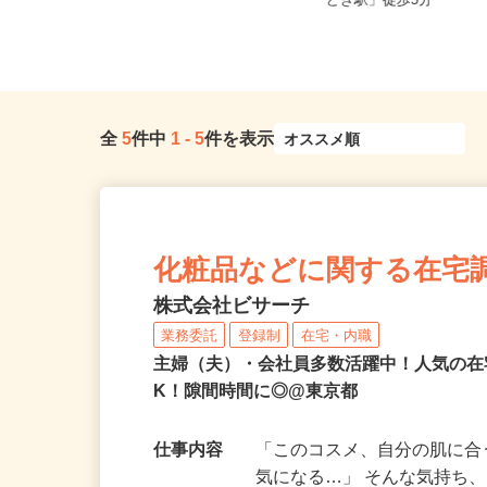
東京都23区内等 ◆勤務地多数♪ご自
東京都中央区晴海/都営
宅やお近くの店舗で間時間に働...
どき駅」徒歩5分
全
5
件中
1
-
5
件を表示
化粧品などに関する在宅
株式会社ビサーチ
業務委託
登録制
在宅・内職
主婦（夫）・会社員多数活躍中！人気の在
K！隙間時間に◎@東京都
仕事内容
「このコスメ、自分の肌に