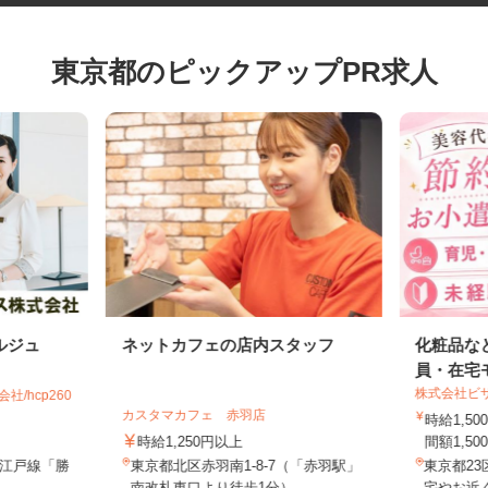
東京都のピックアップPR求人
ルジュ
ネットカフェの店内スタッフ
化粧品
員・在
株式会社
社/hcp260
カスタマカフェ 赤羽店
時給1
時給1,250円以上
間額1,5