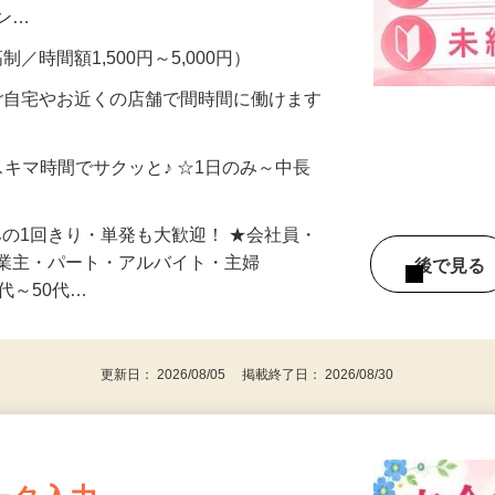
、美容モニターで解決できます♪ 気になる
メン…
制／時間額1,500円～5,000円）
ご自宅やお近くの店舗で間時間に働けます
スキマ時間でサクッと♪ ☆1日のみ～中長
みの1回きり・単発も大歓迎！ ★会社員・
事業主・パート・アルバイト・主婦
後で見
代～50代…
更新日： 2026/08/05 掲載終了日： 2026/08/30