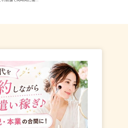
23区内等 ◆勤務地多数♪ご自
東京都中央区晴海/都営大江戸線「勝
近くの店舗で間時間に働...
どき駅」徒歩5分