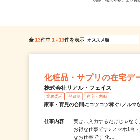
東京都文京区本駒込5-32-8（JR山手
東京都世田谷区下馬1-20
線・東京メトロ南北線「駒...
横線「祐天寺駅」より徒歩1
全
13
件中
1
-
13
件を表示
化粧品・サプリの在宅デ
株式会社リアル・フェイス
業務委託
登録制
在宅・内職
家事・育児の合間にコツコツ稼ぐ♪ノルマ
仕事内容
実は…入力するだけじゃなく
お得な仕事です♪ スマホ1台