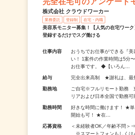
完全在宅可のアンケート
株式会社 クラウドワーカー
業務委託
登録制
在宅・内職
美容系モニター募集！【人気の在宅ワーク
登録するだけでスグ働ける
仕事内容
おうちでお仕事ができる『
い！ 1案件の作業時間は5
お仕事です。 ◆【いろん…
給与
完全出来高制 ★謝礼は、
勤務地
ご自宅※フルリモート勤務
リアおよび日本全国で勤務可能
勤務時間
好きな時間に働けます！ ★
開始も可！ ★在…