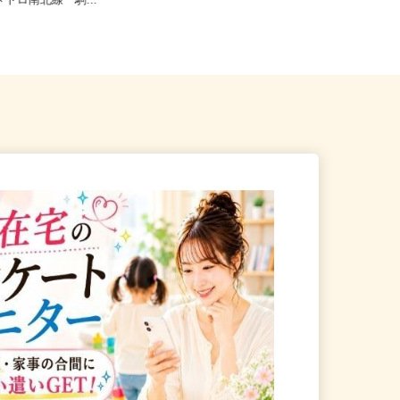
京区本駒込5-32-8（JR山手
東京都世田谷区下馬1-20-9（東急東
京メトロ南北線「駒...
横線「祐天寺駅」より徒歩1...