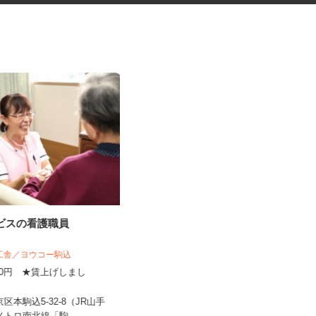
ービスの看護職員
ガソリンスタンドのサービスス
タッフ
揚工舎／ヨウコー駒込
オブリプラーザ下馬 フルサービス
,800円 ★賃上げしまし
時給1,450円 ★危険物取扱資格所持
！
者はプラス100円時給UP...