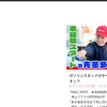
デイサービスの看護職員
ガソリンスタンドのサ
タッフ
株式会社揚工舎／ヨウコー駒込
オブリプラーザ下馬 フル
時給1,800円 ★賃上げしまし
時給1,450円 ★危険
た！！
者はプラス100円時給UP.