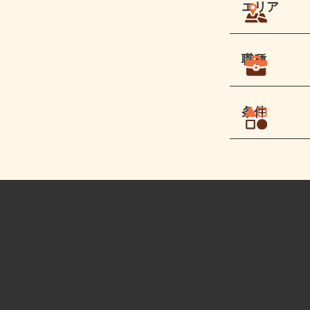
エリア
職種
条件