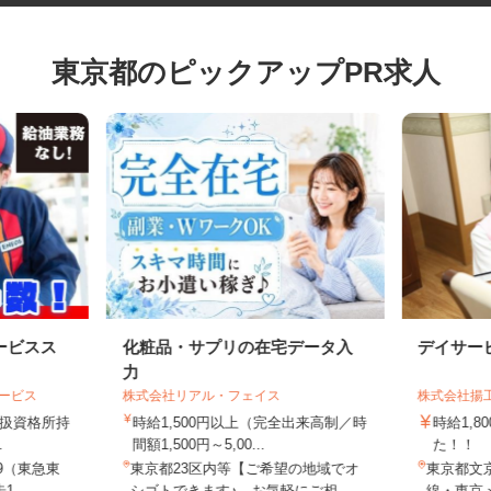
東京都のピックアップPR求人
ービスス
化粧品・サプリの在宅データ入
デイサ
力
サービス
株式会社リアル・フェイス
株式会社
物取扱資格所持
時給1,500円以上（完全出来高制／時
時給1
..
間額1,500円～5,00...
た！