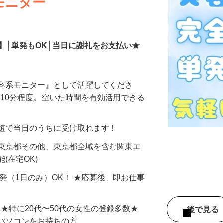
モニター
】│単発もOK│当日に謝礼をお支払い★
美容系モニター』として活躍してくださ
分〜10分程度。空いた時間を有効活用できる
最短で当日のうちに受け取れます！
 東京都その他、東京都全域を含む関東エ
(在宅OK)
単発（1日のみ）OK！ ★応募後、即お仕事