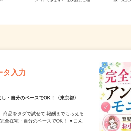
-9（東急東
東京都23区内等【ご希望の地域でオ
東京都文
...
シゴトできます♪ お気軽にご相...
線・東
ータ入力
なし・自分のペースでOK！〈東京都〉
、商品をタダで試せて 報酬までもらえる
・完全在宅・自分のペースでOK！ ▼こん