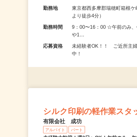
の半田付け ※業務の変更範
給与
時給1,300円～1,550円
勤務地
東京都西多摩郡瑞穂町箱根ケ
より徒歩4分）
勤務時間
9：00〜16：00 ☆午前の
や1…
応募資格
未経験者OK！！ ご近所主
中！
シルク印刷の軽作業スタ