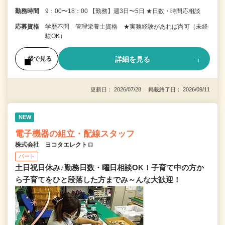
勤務時間
9：00〜18：00 【勤務】週3日〜5日 ★日数・時間応相談
応募資格
学歴不問 管理栄養士資格 ★実務経験があれば尚可（未経
験OK）
詳細を見る
後で見る
更新日： 2026/07/28 掲載終了日： 2026/09/11
NEW
電子機器の組立・配線スタッフ
株式会社 ヨコタエレクトロ
パート
土日祝日休み♪勤務日数・曜日相談OK！子育て中の方か
ら子育てをひと段落した方までみ～んな大歓迎！