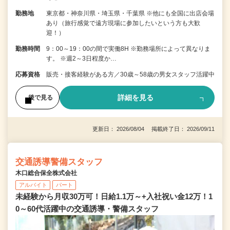
勤務地
東京都・神奈川県・埼玉県・千葉県 ※他にも全国に出店会場
あり（旅行感覚で遠方現場に参加したいという方も大歓
迎！）
勤務時間
9：00～19：00の間で実働8H ※勤務場所によって異なりま
す。 ※週2～3日程度か…
応募資格
販売・接客経験がある方／30歳～58歳の男女スタッフ活躍中
詳細を見る
後で見る
更新日： 2026/08/04 掲載終了日： 2026/09/11
交通誘導警備スタッフ
木口総合保全株式会社
アルバイト
パート
未経験から月収30万可！日給1.1万～+入社祝い金12万！1
0～60代活躍中の交通誘導・警備スタッフ