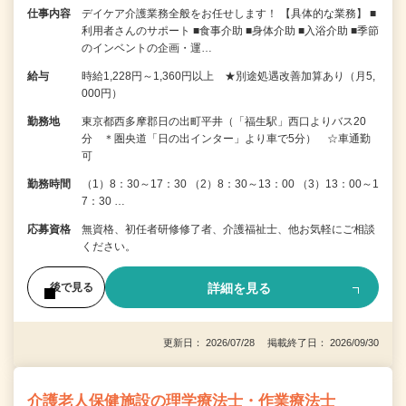
仕事内容
デイケア介護業務全般をお任せします！ 【具体的な業務】 ■
利用者さんのサポート ■食事介助 ■身体介助 ■入浴介助 ■季節
のインベントの企画・運…
給与
時給1,228円～1,360円以上 ★別途処遇改善加算あり（月5,
000円）
勤務地
東京都西多摩郡日の出町平井（「福生駅」西口よりバス20
分 ＊圏央道「日の出インター」より車で5分） ☆車通勤
可
勤務時間
（1）8：30～17：30 （2）8：30～13：00 （3）13：00～1
7：30 …
応募資格
無資格、初任者研修修了者、介護福祉士、他お気軽にご相談
ください。
詳細を見る
後で見る
更新日： 2026/07/28 掲載終了日： 2026/09/30
介護老人保健施設の理学療法士・作業療法士