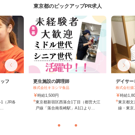
東京都のピックアップPR求人
タッフ
更生施設の調理師
デイサー
株式会社キヨシマ食品
株式会社揚
時給1,500円
時給1,
-1（JR各
東京都新宿区西落合1丁目（都営大江
東京都文京
..
戸線「落合南長崎駅」A1口より...
線・東京