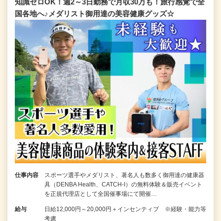
知識ゼロOK！週2～3日勤務で月収30万も！旅行感覚で全
国各地へ♪メダリスト御用達の美容健康グッズ☆
仕事内容
スポーツ選手やメダリスト、著名人も数多く御用達の健康器
具（DENBA Health、CATCH-I）の無料体験＆販売イベント
を正規代理店として全国催事場にて開催…
給与
日給12,000円～20,000円＋インセンティブ ※経験・能力等
考慮