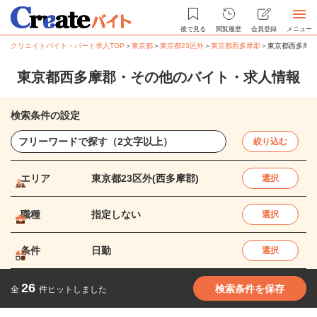
後で見る
閲覧履歴
会員登録
メニュー
クリエイトバイト・パート求人TOP
＞
東京都
＞
東京都23区外
＞
東京都西多摩郡
＞
東京都西多摩郡
東京都西多摩郡・その他のバイト・求人情報
検索条件の設定
絞り込む
エリア
東京都23区外(西多摩郡)
選択
職種
指定しない
選択
条件
日勤
選択
26
検索条件を保存
全
件ヒットしました