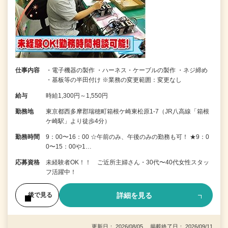
仕事内容
・電子機器の製作 ・ハーネス・ケーブルの製作 ・ネジ締め
・基板等の半田付け ※業務の変更範囲：変更なし
給与
時給1,300円～1,550円
勤務地
東京都西多摩郡瑞穂町箱根ケ崎東松原1-7（JR八高線「箱根
ケ崎駅」より徒歩4分）
勤務時間
9：00〜16：00 ☆午前のみ、午後のみの勤務も可！ ★9：0
0〜15：00や1…
応募資格
未経験者OK！！ ご近所主婦さん・30代〜40代女性スタッ
フ活躍中！
詳細を見る
後で見る
更新日： 2026/08/05 掲載終了日： 2026/09/11