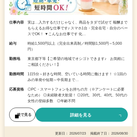
仕事内容
実は…入力するだけじゃなく、商品をタダで試せて 報酬まで
もらえるお得な仕事です♪ スマホ1台・完全在宅・自分のペー
スでOK！ ▼こんなお仕事です 化…
給与
時給1,500円以上（完全出来高制／時間額1,500円～5,000
円）
勤務地
東京都下等【ご希望の地域でオシゴトできます♪ お気軽に
ご相談ください！】
勤務時間
1日5分～好きな時間、空いている時間に働けます！ ☆1回の
みの単発や短期～中長期まで…
応募資格
◎PC・スマートフォンをお持ちの方（※アンケートに必要
なため） ◎未経験者大歓迎！ ◎20代、30代、40代、50代の
女性の登録多数 ◎年齢不問
詳細を見る
後で見る
更新日： 2026/07/23 掲載終了日： 2026/08/30