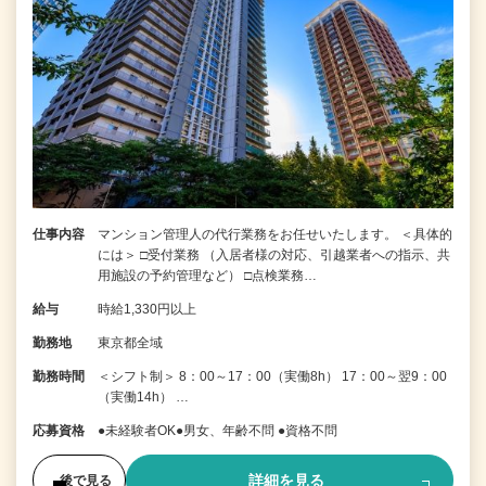
仕事内容
マンション管理人の代行業務をお任せいたします。 ＜具体的
には＞ □受付業務 （入居者様の対応、引越業者への指示、共
用施設の予約管理など） □点検業務…
給与
時給1,330円以上
勤務地
東京都全域
勤務時間
＜シフト制＞ 8：00～17：00（実働8h） 17：00～翌9：00
（実働14h） …
応募資格
●未経験者OK●男女、年齢不問 ●資格不問
詳細を見る
後で見る