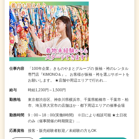
仕事内容
「100年企業」きものやまとグループの 振袖・袴のレンタル
専門店『KIMONO＆』。 お客様が振袖・袴を選ぶサポートを
お願いします。 ★店舗や周辺エリアで行われ…
給与
時給1,230円～1,500円
勤務地
東京都渋谷区、神奈川県横浜市、千葉県船橋市・千葉市・柏
市、埼玉県大宮市の店舗ほか・都下周辺エリアの催事会場
勤務時間
9：00～18：00(実働8時間) ※日により相談可能 ★土日祝
のみ（催事開催の時期限定）…
応募資格
接客・販売経験者歓迎／未経験の方もOK