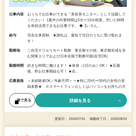
仕事内容
おうちでお仕事ができる『美容系モニター』として活躍して
ください！ 1案件の作業時間は5分〜10分程度。空いた時間
を有効活用できるお仕事です。 ◆【いろん…
給与
完全出来高制 ★謝礼は、最短で当日のうちに受け取れま
す！
勤務地
ご自宅※フルリモート勤務 東京都その他、東京都全域を含
む関東エリアおよび日本全国で勤務可能(在宅OK)
勤務時間
好きな時間に働けます！ ★単発（1日のみ）OK！ ★応募
後、即お仕事開始も可！ ★在…
応募資格
＜未経験者OK／年齢不問＞⇒★特に20代〜50代の女性の登
録多数★ ※スマートフォンもしくはパソコンをお持ちの方
詳細を見る
後で見る
更新日： 2026/07/31 掲載終了日： 2026/08/24