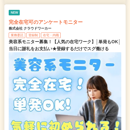
NEW
完全在宅可のアンケートモニター
株式会社 クラウドワーカー
業務委託
登録制
在宅・内職
美容系モニター募集！【人気の在宅ワーク】│単発もOK│
当日に謝礼をお支払い★登録するだけでスグ働ける