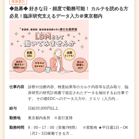
業務委託
◆急募◆ 好きな日・頻度で勤務可能！ カルテを読める方
必見！臨床研究支えるデータ入力＠東京都内
仕事内容
診察や治療内容、検査結果等のカルテ内容等を読み取り、臨
床研究の研究計画書で規定されたデータを抽出するお仕事で
す。 その後EDCへのデータ入力や、クエリ（入力内…
給与
日給20,000円以上
勤務地
東京都内各所 ※直行直帰
勤務時間
9：00～17：00（実働7時間） ※変動有 ★平日週1日～OK
（月2～3日稼働できる方…