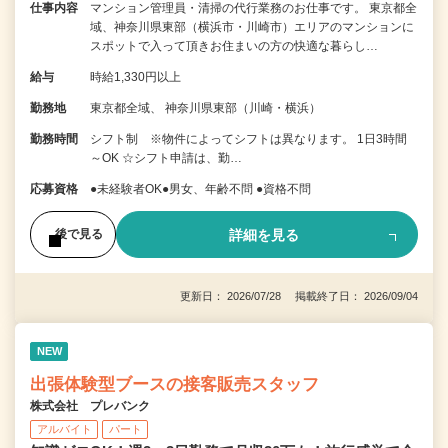
仕事内容
マンション管理員・清掃の代行業務のお仕事です。 東京都全
域、神奈川県東部（横浜市・川崎市）エリアのマンションに
スポットで入って頂きお住まいの方の快適な暮らし…
給与
時給1,330円以上
勤務地
東京都全域、 神奈川県東部（川崎・横浜）
勤務時間
シフト制 ※物件によってシフトは異なります。 1日3時間
～OK ☆シフト申請は、勤…
応募資格
●未経験者OK●男女、年齢不問 ●資格不問
詳細を見る
後で見る
更新日： 2026/07/28 掲載終了日： 2026/09/04
NEW
出張体験型ブースの接客販売スタッフ
株式会社 プレバンク
アルバイト
パート