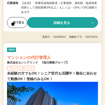
応募資格
【必須】・医療系資格経験者（正看護師、薬剤師、臨床検査
技師として病院勤務3年以上）もしくは・CRA／CRC経験の
ある方
詳細を見る
後で見る
更新日： 2026/05/12 掲載終了日： 2027/03/31
NEW
マンションの代行管理人
株式会社センシアリンク 【毎日興業グループ】
アルバイト
パート
未経験の方でもOK！シニア世代も活躍中！都合に合わせ
て勤務OK！登録のみもOK！