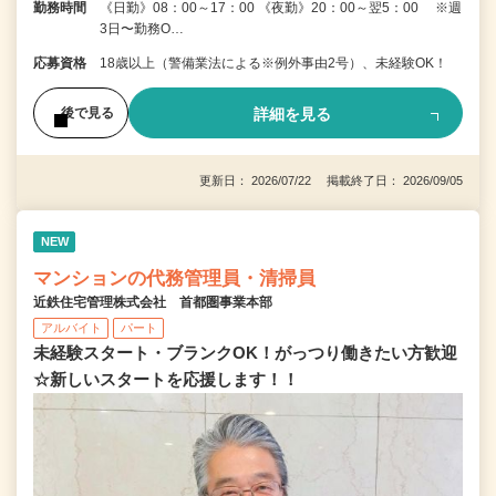
勤務時間
《日勤》08：00～17：00 《夜勤》20：00～翌5：00 ※週
3日〜勤務O…
応募資格
18歳以上（警備業法による※例外事由2号）、未経験OK！
詳細を見る
後で見る
更新日： 2026/07/22 掲載終了日： 2026/09/05
NEW
マンションの代務管理員・清掃員
近鉄住宅管理株式会社 首都圏事業本部
アルバイト
パート
未経験スタート・ブランクOK！がっつり働きたい方歓迎
☆新しいスタートを応援します！！