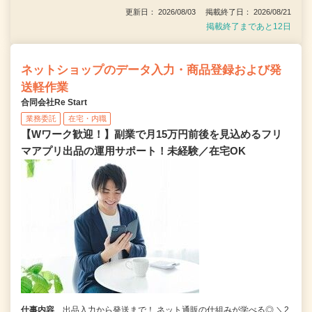
更新日： 2026/08/03 掲載終了日： 2026/08/21
掲載終了まであと12日
ネットショップのデータ入力・商品登録および発
送軽作業
合同会社Re Start
業務委託
在宅・内職
【Wワーク歓迎！】副業で月15万円前後を見込めるフリ
マアプリ出品の運用サポート！未経験／在宅OK
仕事内容
出品入力から発送まで！ ネット通販の仕組みが学べる◎ ＼2