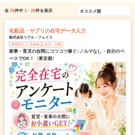
26
1
-
20
全
件中
件を表示
化粧品・サプリの在宅データ入力
株式会社リアル・フェイス
業務委託
登録制
在宅・内職
家事・育児の合間にコツコツ稼ぐ♪ノルマなし・自分のペ
ースでOK！〈東京都〉