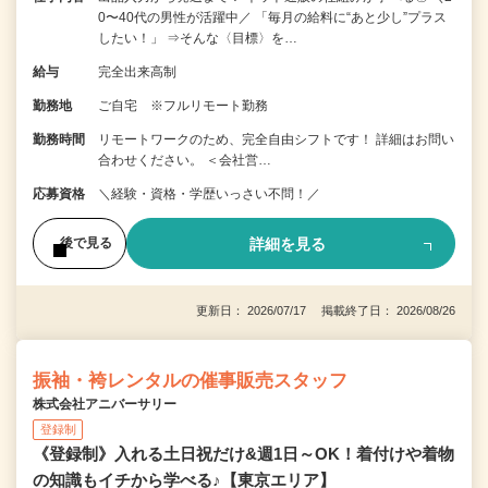
0〜40代の男性が活躍中／ 「毎月の給料に“あと少し”プラス
したい！」 ⇒そんな〈目標〉を…
給与
完全出来高制
勤務地
ご自宅 ※フルリモート勤務
勤務時間
リモートワークのため、完全自由シフトです！ 詳細はお問い
合わせください。 ＜会社営…
応募資格
＼経験・資格・学歴いっさい不問！／
詳細を見る
後で見る
更新日： 2026/07/17 掲載終了日： 2026/08/26
振袖・袴レンタルの催事販売スタッフ
株式会社アニバーサリー
登録制
《登録制》入れる土日祝だけ&週1日～OK！着付けや着物
の知識もイチから学べる♪【東京エリア】