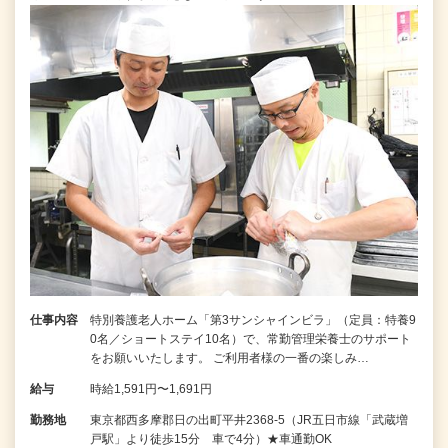
仕事内容
特別養護老人ホーム「第3サンシャインビラ」（定員：特養9
0名／ショートステイ10名）で、常勤管理栄養士のサポート
をお願いいたします。 ご利用者様の一番の楽しみ…
給与
時給1,591円〜1,691円
勤務地
東京都西多摩郡日の出町平井2368-5（JR五日市線「武蔵増
戸駅」より徒歩15分 車で4分）★車通勤OK