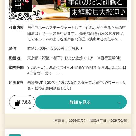
仕事内容
居住中ホームステージャーとして「住みながら売るための空
間演出」サービスを行います。 売主様のお部屋のお片付け、
モデルルームのような魅力的な部屋へ演出するお仕事で…
給与
時給1,400円～2,200円＋手当あり
勤務地
東京都（23区・都下）および近郊エリア ※直行直帰OK
勤務時間
9：30～17：00の間で4～6H勤務で応相談 ※月8日以上(土日
4日含む) （例） ・…
応募資格
未経験OK！20代～40代の女性スタッフ活躍中♪Wワーク・副
業・扶養範囲内勤務もOK！
詳細を見る
後で見る
更新日： 2026/03/04 掲載終了日： 2026/09/30