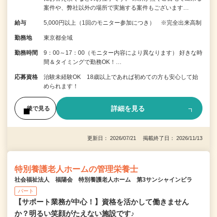
案件や、弊社以外の場所で実施する案件もございます…
給与
5,000円以上（1回のモニター参加につき） ※完全出来高制
勤務地
東京都全域
勤務時間
9：00～17：00（モニター内容により異なります） 好きな時
間＆タイミングで勤務OK！…
応募資格
治験未経験OK 18歳以上であれば初めての方も安心して始
められます！
詳細を見る
後で見る
更新日： 2026/07/21 掲載終了日： 2026/11/13
特別養護老人ホームの管理栄養士
社会福祉法人 福陽会 特別養護老人ホーム 第3サンシャインビラ
パート
【サポート業務が中心！】資格を活かして働きません
か？明るい笑顔がたえない施設です♪