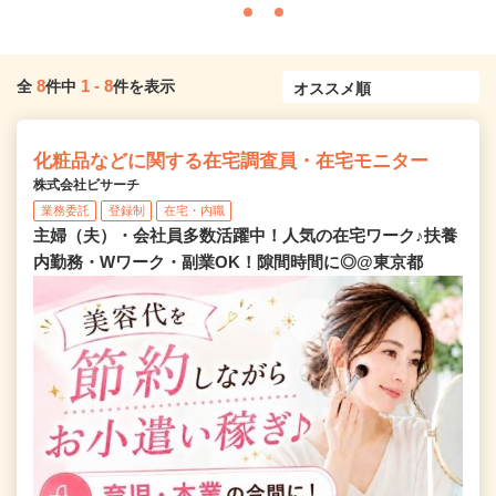
8
1
-
8
全
件中
件を表示
化粧品などに関する在宅調査員・在宅モニター
株式会社ビサーチ
業務委託
登録制
在宅・内職
主婦（夫）・会社員多数活躍中！人気の在宅ワーク♪扶養
内勤務・Wワーク・副業OK！隙間時間に◎@東京都