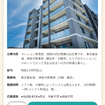
仕事内容
マンション管理員・清掃の代行業務のお仕事です。 東京都全
域、神奈川県東部（横浜市・川崎市）エリアのマンションに
スポットで入って頂きお住まいの方の快適な暮らし…
給与
時給1,330円以上
勤務地
東京都全域、 神奈川県東部（川崎・横浜）
勤務時間
シフト制 ※物件によってシフトは異なります。 1日3時間
～OK ☆シフト申請は、勤…
応募資格
●未経験者OK●男女、年齢不問 ●資格不問