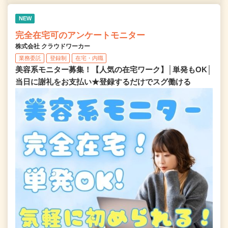
NEW
完全在宅可のアンケートモニター
株式会社 クラウドワーカー
業務委託
登録制
在宅・内職
美容系モニター募集！【人気の在宅ワーク】│単発もOK│
当日に謝礼をお支払い★登録するだけでスグ働ける