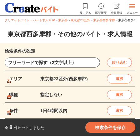
後で見る
閲覧履歴
会員登録
メニュー
クリエイトバイト・パート求人TOP
＞
東京都
＞
東京都23区外
＞
東京都西多摩郡
＞
東京都西多摩郡
東京都西多摩郡・その他のバイト・求人情報
検索条件の設定
絞り込む
エリア
東京都23区外(西多摩郡)
選択
職種
指定しない
選択
条件
1日4時間以内
選択
8
検索条件を保存
全
件ヒットしました