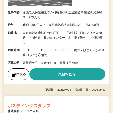
仕事内容
介護老人保健施設での利用者様の送迎業務 ※業務の変更範
囲：変更なし
給与
時給1,300円以上 ★別途処遇改善加算あり（月3,000円）
勤務地
東京都西多摩郡日の出町平井（「福生駅」西口よりバス20
分 ＊圏央道「日の出インター」より車で5分） ☆車通勤
可
勤務時間
8：15～10：15、15：30〜17：30 ※両方又はどちらかの勤
務のみでも応相談 …
応募資格
要普通免許 ※定年60歳 延長雇用65歳
詳細を見る
後で見る
更新日： 2026/07/28 掲載終了日： 2026/09/30
ポスティングスタッフ
株式会社 アールウィル