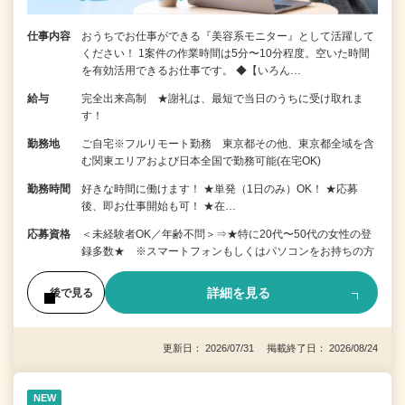
仕事内容
おうちでお仕事ができる『美容系モニター』として活躍して
ください！ 1案件の作業時間は5分〜10分程度。空いた時間
を有効活用できるお仕事です。 ◆【いろん…
給与
完全出来高制 ★謝礼は、最短で当日のうちに受け取れま
す！
勤務地
ご自宅※フルリモート勤務 東京都その他、東京都全域を含
む関東エリアおよび日本全国で勤務可能(在宅OK)
勤務時間
好きな時間に働けます！ ★単発（1日のみ）OK！ ★応募
後、即お仕事開始も可！ ★在…
応募資格
＜未経験者OK／年齢不問＞⇒★特に20代〜50代の女性の登
録多数★ ※スマートフォンもしくはパソコンをお持ちの方
詳細を見る
後で見る
更新日： 2026/07/31 掲載終了日： 2026/08/24
NEW