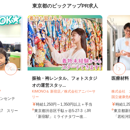
東京都のピックアップPR求人
フ
振袖・袴レンタル、フォトスタジ
医療材料
オの運営スタッ...
フ
KIMONO＆ 新宿店／株式会社アニバーサ
株式会社 
リー
国立健康危機
＋インセンテ
時給1,250円～1,350円以上＋手当
時給1,2
17 スリー
東京都渋谷区千駄ヶ谷5-27-3（JR
東京都新
.
「新宿駅」ミライナタワー改...
「若松河