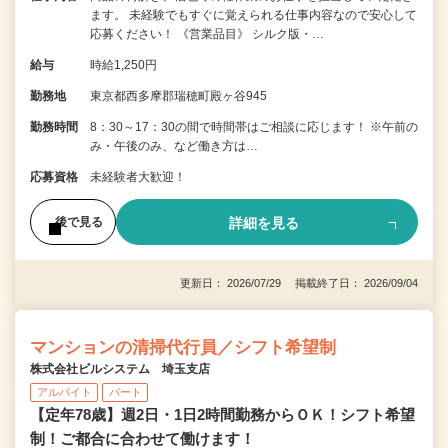
ます。 未経験でもすぐに覚えられる仕事内容なので安心して
応募ください！ 《営業品目》 シルク版・…
給与
時給1,250円
勤務地
東京都西多摩郡瑞穂町殿ヶ谷945
勤務時間
8：30～17：30の間で時間帯はご相談に応じます！ ※午前の
み・午後のみ、など働き方は…
応募資格
未経験者大歓迎！
詳細を見る
後で見る
更新日： 2026/07/29 掲載終了日： 2026/09/04
マンションの清掃代行員／シフト希望制
株式会社ビルシステム 埼玉支店
アルバイト
パート
【定年78歳】週2日・1日2時間勤務からＯＫ！シフト希望
制！ご都合に合わせて働けます！