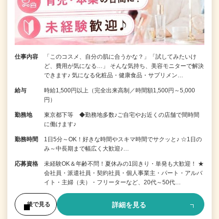
仕事内容
「このコスメ、自分の肌に合うかな？」「試してみたいけ
ど、費用が気になる…」 そんな気持ち、美容モニターで解決
できます♪ 気になる化粧品・健康食品・サプリメン…
給与
時給1,500円以上（完全出来高制／時間額1,500円～5,000
円）
勤務地
東京都下等 ◆勤務地多数♪ご自宅やお近くの店舗で間時間
に働けます♪
勤務時間
1日5分～OK！好きな時間やスキマ時間でサクッと♪ ☆1日の
み～中長期まで幅広く大歓迎♪…
応募資格
未経験OK＆年齢不問！夏休みの1回きり・単発も大歓迎！ ★
会社員・派遣社員・契約社員・個人事業主・パート・アルバ
イト・主婦（夫）・フリーターなど、20代～50代…
詳細を見る
後で見る