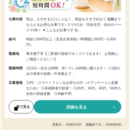
仕事内容
実は…入力するだけじゃなく、商品をタダで試せて 報酬まで
もらえるお得な仕事です♪ スマホ1台・完全在宅・自分のペー
スでOK！ ▼こんなお仕事です 化…
給与
時給1,500円以上（完全出来高制／時間額1,500円～5,000
円）
勤務地
東京都下等【ご希望の地域でオシゴトできます♪ お気軽に
ご相談ください！】
勤務時間
1日5分～好きな時間、空いている時間に働けます！ ☆1回の
みの単発や短期～中長期まで…
応募資格
◎PC・スマートフォンをお持ちの方（※アンケートに必要
なため） ◎未経験者大歓迎！ ◎20代、30代、40代、50代の
女性の登録多数 ◎年齢不問
詳細を見る
後で見る
更新日： 2026/07/23 掲載終了日： 2026/08/30