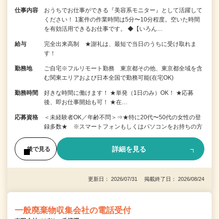
仕事内容
おうちでお仕事ができる『美容系モニター』として活躍して
ください！ 1案件の作業時間は5分〜10分程度。空いた時間
を有効活用できるお仕事です。 ◆【いろん…
給与
完全出来高制 ★謝礼は、最短で当日のうちに受け取れま
す！
勤務地
ご自宅※フルリモート勤務 東京都その他、東京都全域を含
む関東エリアおよび日本全国で勤務可能(在宅OK)
勤務時間
好きな時間に働けます！ ★単発（1日のみ）OK！ ★応募
後、即お仕事開始も可！ ★在…
応募資格
＜未経験者OK／年齢不問＞⇒★特に20代〜50代の女性の登
録多数★ ※スマートフォンもしくはパソコンをお持ちの方
詳細を見る
後で見る
更新日： 2026/07/31 掲載終了日： 2026/08/24
一般廃棄物収集会社の電話受付