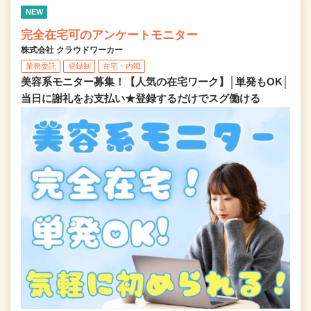
NEW
完全在宅可のアンケートモニター
株式会社 クラウドワーカー
業務委託
登録制
在宅・内職
美容系モニター募集！【人気の在宅ワーク】│単発もOK│
当日に謝礼をお支払い★登録するだけでスグ働ける