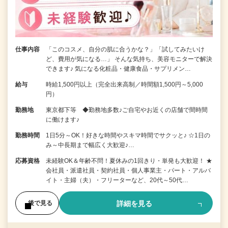
仕事内容
「このコスメ、自分の肌に合うかな？」「試してみたいけ
ど、費用が気になる…」 そんな気持ち、美容モニターで解決
できます♪ 気になる化粧品・健康食品・サプリメン…
給与
時給1,500円以上（完全出来高制／時間額1,500円～5,000
円）
勤務地
東京都下等 ◆勤務地多数♪ご自宅やお近くの店舗で間時間
に働けます♪
勤務時間
1日5分～OK！好きな時間やスキマ時間でサクッと♪ ☆1日の
み～中長期まで幅広く大歓迎♪…
応募資格
未経験OK＆年齢不問！夏休みの1回きり・単発も大歓迎！ ★
会社員・派遣社員・契約社員・個人事業主・パート・アルバ
イト・主婦（夫）・フリーターなど、20代～50代…
詳細を見る
後で見る