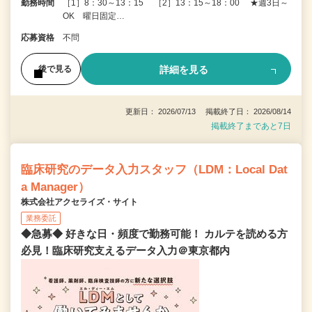
勤務時間
［1］8：30～13：15 ［2］13：15～18：00 ★週3日～
OK 曜日固定…
応募資格
不問
詳細を見る
後で見る
更新日： 2026/07/13 掲載終了日： 2026/08/14
掲載終了まであと7日
臨床研究のデータ入力スタッフ（LDM：Local Dat
a Manager）
株式会社アクセライズ・サイト
業務委託
◆急募◆ 好きな日・頻度で勤務可能！ カルテを読める方
必見！臨床研究支えるデータ入力＠東京都内