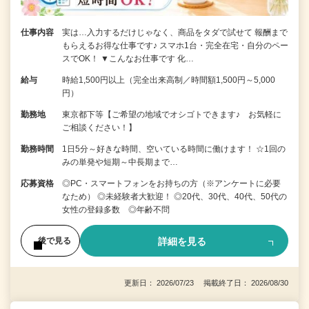
仕事内容
実は…入力するだけじゃなく、商品をタダで試せて 報酬まで
もらえるお得な仕事です♪ スマホ1台・完全在宅・自分のペー
スでOK！ ▼こんなお仕事です 化…
給与
時給1,500円以上（完全出来高制／時間額1,500円～5,000
円）
勤務地
東京都下等【ご希望の地域でオシゴトできます♪ お気軽に
ご相談ください！】
勤務時間
1日5分～好きな時間、空いている時間に働けます！ ☆1回の
みの単発や短期～中長期まで…
応募資格
◎PC・スマートフォンをお持ちの方（※アンケートに必要
なため） ◎未経験者大歓迎！ ◎20代、30代、40代、50代の
女性の登録多数 ◎年齢不問
詳細を見る
後で見る
更新日： 2026/07/23 掲載終了日： 2026/08/30