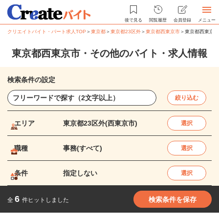
後で見る
閲覧履歴
会員登録
メニュー
クリエイトバイト・パート求人TOP
＞
東京都
＞
東京都23区外
＞
東京都西東京市
＞
東京都西東京市
東京都西東京市・その他のバイト・求人情報
検索条件の設定
絞り込む
エリア
東京都23区外(西東京市)
選択
職種
事務(すべて)
選択
条件
指定しない
選択
6
検索条件を保存
全
件ヒットしました