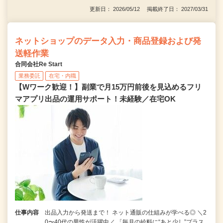
更新日： 2026/05/12 掲載終了日： 2027/03/31
ネットショップのデータ入力・商品登録および発
送軽作業
合同会社Re Start
業務委託
在宅・内職
【Wワーク歓迎！】副業で月15万円前後を見込めるフリ
マアプリ出品の運用サポート！未経験／在宅OK
仕事内容
出品入力から発送まで！ ネット通販の仕組みが学べる◎ ＼2
0〜40代の男性が活躍中／ 「毎月の給料に“あと少し”プラス