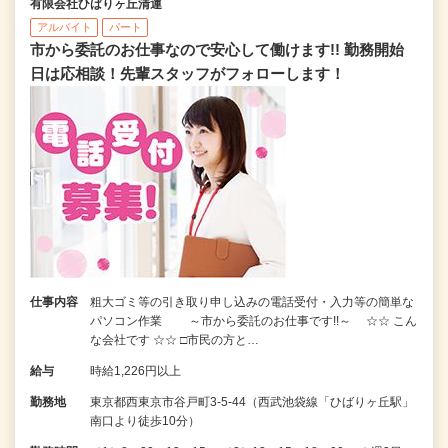
有限会社ひばりヶ丘清運
アルバイト
パート
市から委託のお仕事なので安心して働けます!! 勤務開始
日は応相談！先輩スタッフがフォローします！
仕事内容
粗大ゴミ等の引き取り申し込みの電話受付・入力等の簡単な
パソコン作業 ～市から委託のお仕事です!!～ ☆☆ こん
な会社です ☆☆ □市民の方と…
給与
時給1,226円以上
勤務地
東京都西東京市谷戸町3-5-44（西武池袋線「ひばりヶ丘駅」
南口より徒歩10分）