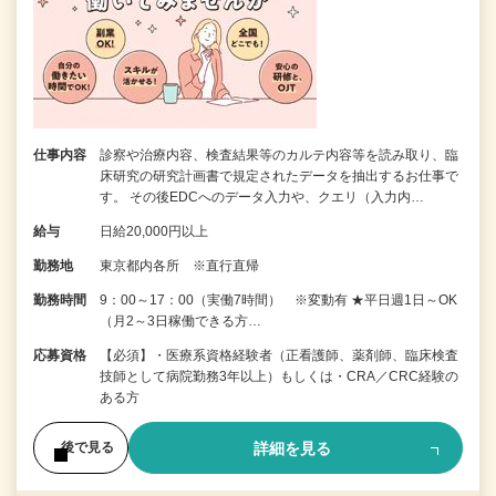
仕事内容
診察や治療内容、検査結果等のカルテ内容等を読み取り、臨
床研究の研究計画書で規定されたデータを抽出するお仕事で
す。 その後EDCへのデータ入力や、クエリ（入力内…
給与
日給20,000円以上
勤務地
東京都内各所 ※直行直帰
勤務時間
9：00～17：00（実働7時間） ※変動有 ★平日週1日～OK
（月2～3日稼働できる方…
応募資格
【必須】・医療系資格経験者（正看護師、薬剤師、臨床検査
技師として病院勤務3年以上）もしくは・CRA／CRC経験の
ある方
詳細を見る
後で見る