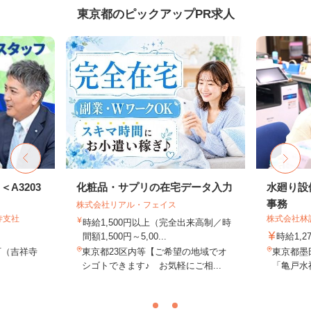
東京都のピックアップPR求人
A3203
化粧品・サプリの在宅データ入力
水廻り設
事務
株式会社リアル・フェイス
寺支社
株式会社林
時給1,500円以上（完全出来高制／時
間額1,500円～5,00...
時給1,2
町（吉祥寺
東京都23区内等【ご希望の地域でオ
東京都墨田
シゴトできます♪ お気軽にご相...
「亀戸水神