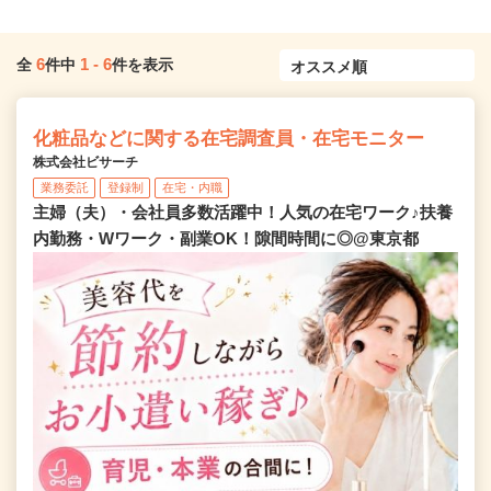
6
1
-
6
全
件中
件を表示
化粧品などに関する在宅調査員・在宅モニター
株式会社ビサーチ
業務委託
登録制
在宅・内職
主婦（夫）・会社員多数活躍中！人気の在宅ワーク♪扶養
内勤務・Wワーク・副業OK！隙間時間に◎@東京都