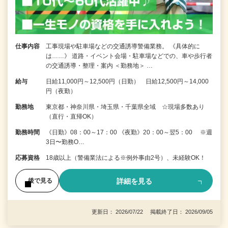
仕事内容
工事現場や駐車場などの交通誘導警備業務。 《具体的に
は……》 道路・イベント会場・駐車場などでの、車や歩行者
の交通誘導・整理・案内 ＜勤務地＞ …
給与
日給11,000円～12,500円（日勤） 日給12,500円～14,000
円（夜勤）
勤務地
東京都・神奈川県・埼玉県・千葉県全域 ☆現場多数あり
（直行・直帰OK）
勤務時間
《日勤》08：00～17：00 《夜勤》20：00～翌5：00 ※週
3日〜勤務O…
応募資格
18歳以上（警備業法による※例外事由2号）、未経験OK！
詳細を見る
後で見る
更新日： 2026/07/22 掲載終了日： 2026/09/05