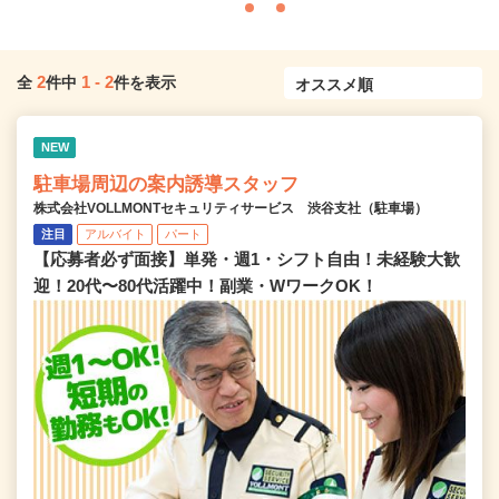
2
1
-
2
全
件中
件を表示
NEW
駐車場周辺の案内誘導スタッフ
株式会社VOLLMONTセキュリティサービス 渋谷支社（駐車場）
注目
アルバイト
パート
【応募者必ず面接】単発・週1・シフト自由！未経験大歓
迎！20代〜80代活躍中！副業・WワークOK！