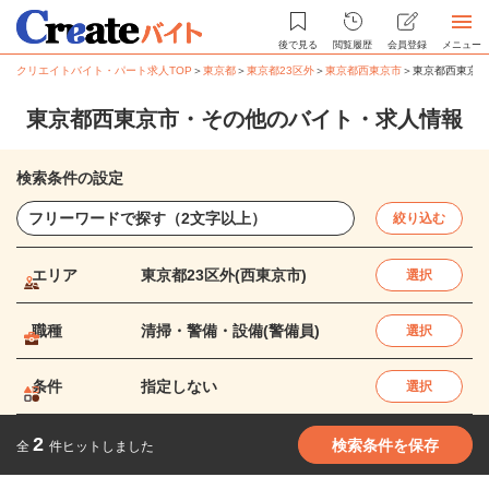
後で見る
閲覧履歴
会員登録
メニュー
クリエイトバイト・パート求人TOP
＞
東京都
＞
東京都23区外
＞
東京都西東京市
＞
東京都西東京市
東京都西東京市・その他のバイト・求人情報
検索条件の設定
絞り込む
エリア
東京都23区外(西東京市)
選択
職種
清掃・警備・設備(警備員)
選択
条件
指定しない
選択
2
検索条件を保存
全
件ヒットしました