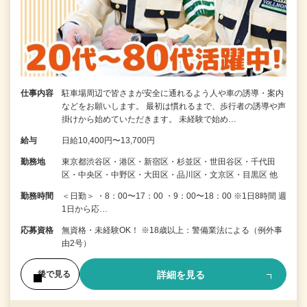
仕事内容
駐車場周辺で皆さまが安全に通れるよう人や車の誘導・案内
などをお願いします。 最初は慣れるまで、歩行者の誘導や声
掛けから始めていただきます。 未経験で始め…
給与
日給10,400円〜13,700円
勤務地
東京都渋谷区・港区・新宿区・杉並区・世田谷区・千代田
区・中央区・中野区・大田区・品川区・文京区・目黒区 他
勤務時間
＜日勤＞ ・8：00〜17：00 ・9：00〜18：00 ※1日8時間 週
1日から応…
応募資格
無資格・未経験OK！ ※18歳以上：警備業法による（例外事
由2号）
詳細を見る
後で見る