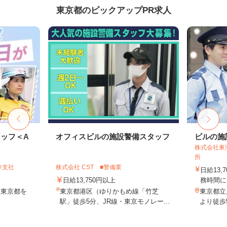
東京都のピックアップPR求人
ッフ＜A
オフィスビルの施設警備スタッフ
ビルの施
株式会社東
所
寺支社
株式会社 CST ■警備業
日給13,
日給13,750円以上
務時間に
 東京都を
東京都港区（ゆりかもめ線「竹芝
東京都立
駅」徒歩5分、JR線・東京モノレー...
より徒歩