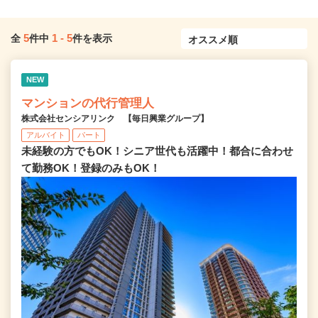
5
1
-
5
全
件中
件を表示
NEW
マンションの代行管理人
株式会社センシアリンク 【毎日興業グループ】
アルバイト
パート
未経験の方でもOK！シニア世代も活躍中！都合に合わせ
て勤務OK！登録のみもOK！