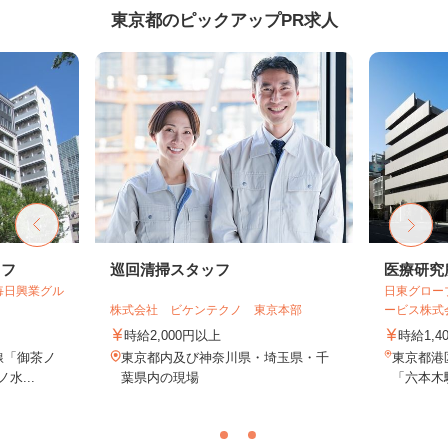
東京都のピックアップPR求人
ッフ
巡回清掃スタッフ
医療研究
毎日興業グル
日東グロー
株式会社 ビケンテクノ 東京本部
ービス株式
時給2,000円以上
時給1,4
線「御茶ノ
東京都内及び神奈川県・埼玉県・千
東京都港区
水...
葉県内の現場
「六本木駅