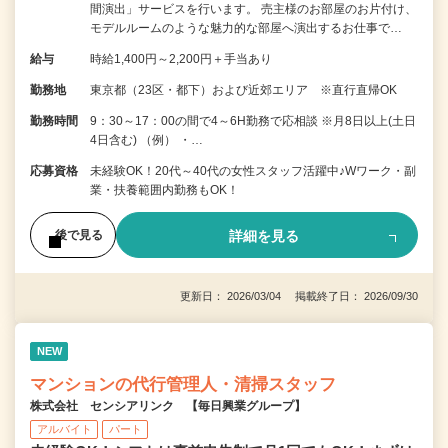
間演出」サービスを行います。 売主様のお部屋のお片付け、
モデルルームのような魅力的な部屋へ演出するお仕事で…
給与
時給1,400円～2,200円＋手当あり
勤務地
東京都（23区・都下）および近郊エリア ※直行直帰OK
勤務時間
9：30～17：00の間で4～6H勤務で応相談 ※月8日以上(土日
4日含む) （例） ・…
応募資格
未経験OK！20代～40代の女性スタッフ活躍中♪Wワーク・副
業・扶養範囲内勤務もOK！
詳細を見る
後で見る
更新日： 2026/03/04 掲載終了日： 2026/09/30
NEW
マンションの代行管理人・清掃スタッフ
株式会社 センシアリンク 【毎日興業グループ】
アルバイト
パート