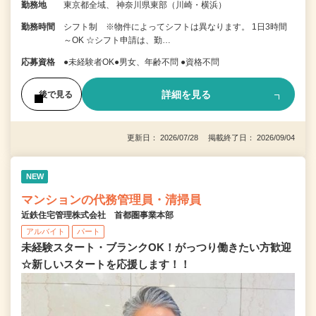
勤務地
東京都全域、 神奈川県東部（川崎・横浜）
勤務時間
シフト制 ※物件によってシフトは異なります。 1日3時間
～OK ☆シフト申請は、勤…
応募資格
●未経験者OK●男女、年齢不問 ●資格不問
詳細を見る
後で見る
更新日： 2026/07/28 掲載終了日： 2026/09/04
NEW
マンションの代務管理員・清掃員
近鉄住宅管理株式会社 首都圏事業本部
アルバイト
パート
未経験スタート・ブランクOK！がっつり働きたい方歓迎
☆新しいスタートを応援します！！