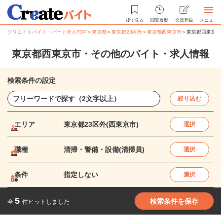
後で見る
閲覧履歴
会員登録
メニュー
クリエイトバイト・パート求人TOP
＞
東京都
＞
東京都23区外
＞
東京都西東京市
＞
東京都西東京市
東京都西東京市・その他のバイト・求人情報
検索条件の設定
絞り込む
エリア
東京都23区外(西東京市)
選択
職種
清掃・警備・設備(清掃員)
選択
条件
指定しない
選択
5
検索条件を保存
全
件ヒットしました