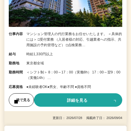
仕事内容
マンション管理人の代行業務をお任せいたします。 ＜具体的
には＞ □受付業務 （入居者様の対応、引越業者への指示、共
用施設の予約管理など） □点検業務…
給与
時給1,330円以上
勤務地
東京都全域
勤務時間
＜シフト制＞ 8：00～17：00（実働8h） 17：00～翌9：00
（実働14h） …
応募資格
●未経験者OK●男女、年齢不問 ●資格不問
詳細を見る
後で見る
更新日： 2026/07/28 掲載終了日： 2026/09/04