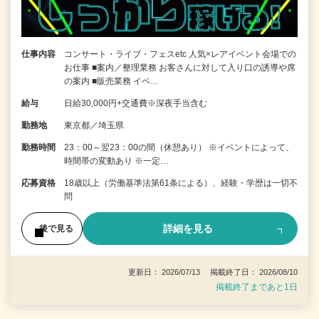
仕事内容
コンサート・ライブ・フェスetc 人気×レアイベント会場での
お仕事 ■案内／整理業務 お客さんに対して入り口の誘導や席
の案内 ■販売業務 イベ…
給与
日給30,000円+交通費※深夜手当含む
勤務地
東京都／埼玉県
勤務時間
23：00～翌23：00の間（休憩あり） ※イベントによって、
時間帯の変動あり ※一定…
応募資格
18歳以上（労働基準法第61条による）、経験・学歴は一切不
問
詳細を見る
後で見る
更新日： 2026/07/13 掲載終了日： 2026/08/10
掲載終了まであと1日