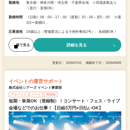
勤務地
東京都・神奈川県・埼玉県・千葉県全域 ☆現場多数あり
（直行・直帰OK）
勤務時間
《日勤》08：00～17：00 《夜勤》20：00～翌5：00 ※週
3日〜勤務O…
応募資格
18歳以上（警備業法による※例外事由2号）、未経験OK！
詳細を見る
後で見る
更新日： 2026/07/22 掲載終了日： 2026/09/05
イベントの運営サポート
株式会社シアーズ イベント事業部
アルバイト
パート
登録制
短期・単発OK（登録制）！コンサート・フェス・ライブ
会場などでのお仕事！【日給3万円×日払いOK】