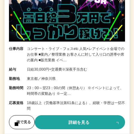
仕事内容
コンサート・ライブ・フェスetc 人気×レアイベント会場での
お仕事 ■案内／整理業務 お客さんに対して入り口の誘導や席
の案内 ■販売業務 イベ…
給与
日給30,000円+交通費※深夜手当含む
勤務地
東京都／神奈川県
勤務時間
23：00～翌23：00の間（休憩あり） ※イベントによって、
時間帯の変動あり ※一定…
応募資格
18歳以上（労働基準法第61条による）、経験・学歴は一切不
問
詳細を見る
後で見る