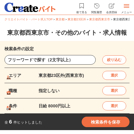
後で見る
閲覧履歴
会員登録
メニュー
クリエイトバイト・パート求人TOP
＞
東京都
＞
東京都23区外
＞
東京都西東京市
＞
東京都西東京市
東京都西東京市・その他のバイト・求人情報
検索条件の設定
絞り込む
エリア
東京都23区外(西東京市)
選択
職種
指定しない
選択
条件
日給 8000円以上
選択
6
検索条件を保存
全
件ヒットしました