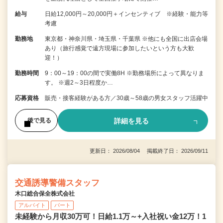
給与
日給12,000円～20,000円＋インセンティブ ※経験・能力等
考慮
勤務地
東京都・神奈川県・埼玉県・千葉県 ※他にも全国に出店会場
あり（旅行感覚で遠方現場に参加したいという方も大歓
迎！）
勤務時間
9：00～19：00の間で実働8H ※勤務場所によって異なりま
す。 ※週2～3日程度か…
応募資格
販売・接客経験がある方／30歳～58歳の男女スタッフ活躍中
詳細を見る
後で見る
更新日： 2026/08/04 掲載終了日： 2026/09/11
交通誘導警備スタッフ
木口総合保全株式会社
アルバイト
パート
未経験から月収30万可！日給1.1万～+入社祝い金12万！1