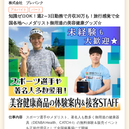
株式会社 プレバンク
アルバイト
パート
知識ゼロOK！週2～3日勤務で月収30万も！旅行感覚で全
国各地へ♪メダリスト御用達の美容健康グッズ☆
仕事内容
スポーツ選手やメダリスト、著名人も数多く御用達の健康器
具（DENBA Health、CATCH-I）の無料体験＆販売イベント
を正規代理店として全国催事場にて開催…