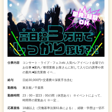
仕事内容
コンサート・ライブ・フェスetc 人気×レアイベント会場での
お仕事 ■案内／整理業務 お客さんに対して入り口の誘導や席
の案内 ■販売業務 イベ…
給与
日給30,000円+交通費※深夜手当含む
勤務地
東京都／千葉県
勤務時間
23：00～翌23：00の間（休憩あり） ※イベントによって、
時間帯の変動あり ※一定…
応募資格
18歳以上（労働基準法第61条による）、経験・学歴は一切不