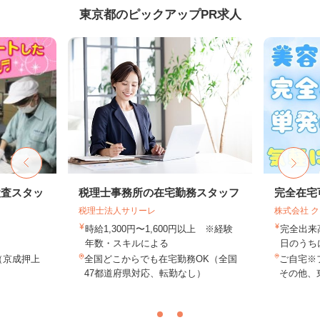
東京都のピックアップPR求人
検査スタッ
税理士事務所の在宅勤務スタッフ
完全在宅
税理士法人サリーレ
株式会社 
時給1,300円〜1,600円以上 ※経験
完全出来
年数・スキルによる
日のうち
1（京成押上
全国どこからでも在宅勤務OK（全国
ご自宅※
.
47都道府県対応、転勤なし）
その他、