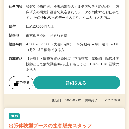
仕事内容
診察や治療内容、検査結果等のカルテ内容等を読み取り、臨
床研究の研究計画書で規定されたデータを抽出するお仕事で
す。 その後EDCへのデータ入力や、クエリ（入力内…
給与
日給20,000円以上
勤務地
東京都内各所 ※直行直帰
勤務時間
9：00～17：00（実働7時間） ※変動有 ★平日週1日～OK
（月2～3日稼働できる方…
応募資格
【必須】・医療系資格経験者（正看護師、薬剤師、臨床検査
技師として病院勤務3年以上）もしくは・CRA／CRC経験の
ある方
詳細を見る
後で見る
更新日： 2026/05/12 掲載終了日： 2027/03/31
NEW
出張体験型ブースの接客販売スタッフ