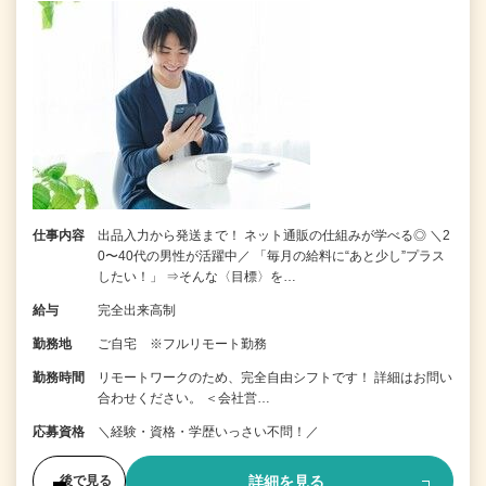
仕事内容
出品入力から発送まで！ ネット通販の仕組みが学べる◎ ＼2
0〜40代の男性が活躍中／ 「毎月の給料に“あと少し”プラス
したい！」 ⇒そんな〈目標〉を…
給与
完全出来高制
勤務地
ご自宅 ※フルリモート勤務
勤務時間
リモートワークのため、完全自由シフトです！ 詳細はお問い
合わせください。 ＜会社営…
応募資格
＼経験・資格・学歴いっさい不問！／
詳細を見る
後で見る