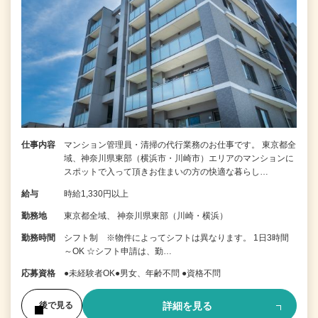
仕事内容
マンション管理員・清掃の代行業務のお仕事です。 東京都全
域、神奈川県東部（横浜市・川崎市）エリアのマンションに
スポットで入って頂きお住まいの方の快適な暮らし…
給与
時給1,330円以上
勤務地
東京都全域、 神奈川県東部（川崎・横浜）
勤務時間
シフト制 ※物件によってシフトは異なります。 1日3時間
～OK ☆シフト申請は、勤…
応募資格
●未経験者OK●男女、年齢不問 ●資格不問
詳細を見る
後で見る