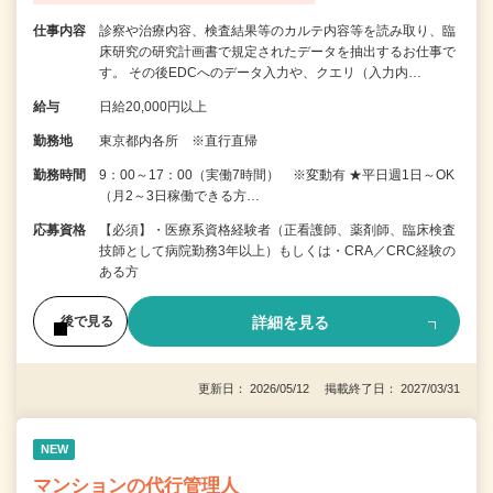
仕事内容
診察や治療内容、検査結果等のカルテ内容等を読み取り、臨
床研究の研究計画書で規定されたデータを抽出するお仕事で
す。 その後EDCへのデータ入力や、クエリ（入力内…
給与
日給20,000円以上
勤務地
東京都内各所 ※直行直帰
勤務時間
9：00～17：00（実働7時間） ※変動有 ★平日週1日～OK
（月2～3日稼働できる方…
応募資格
【必須】・医療系資格経験者（正看護師、薬剤師、臨床検査
技師として病院勤務3年以上）もしくは・CRA／CRC経験の
ある方
詳細を見る
後で見る
更新日： 2026/05/12 掲載終了日： 2027/03/31
NEW
マンションの代行管理人