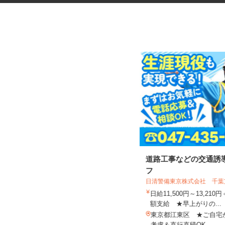
マンションの管理員
道路工事などの交通誘
フ
日清警備東京株式会社 千
住友不動産建物サービス株式会社/hkp260
31a
日給11,500円～13,21
時給1,600円
額支給 ★早上がりの...