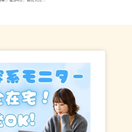
港区三田/東京メトロ南北線
東京都江東区 ★ご自宅からの通勤
十番駅」徒歩8分、都営大江...
考慮＆直行直帰OK