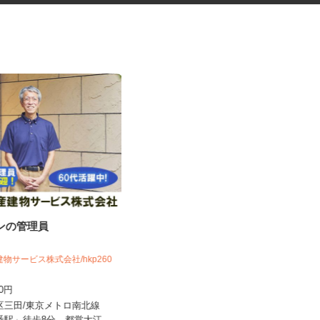
ョンの管理員
道路工事などの交通誘導スタッ
フ
日清警備東京株式会社 千葉支店
建物サービス株式会社/hkp260
日給11,500円～13,210円＋交通費全
600円
額支給 ★早上がりの...