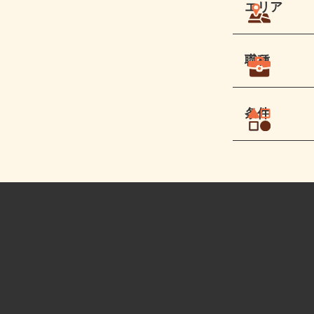
エリア
職種
条件