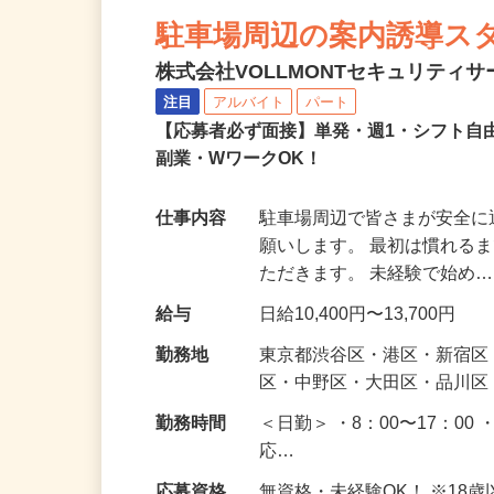
NEW
駐車場周辺の案内誘導ス
株式会社VOLLMONTセキュリティ
注目
アルバイト
パート
【応募者必ず面接】単発・週1・シフト自
副業・WワークOK！
仕事内容
駐車場周辺で皆さまが安全
願いします。 最初は慣れる
ただきます。 未経験で始め
給与
日給10,400円〜13,700円
勤務地
東京都渋谷区・港区・新宿
区・中野区・大田区・品川区
勤務時間
＜日勤＞ ・8：00〜17：00 