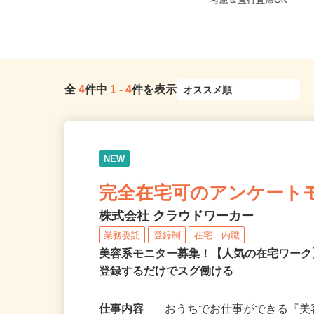
東京都港区三田/東京メトロ南北線
東京都江東区 ★ご自
「麻布十番駅」徒歩8分、都営大江...
考慮＆直行直帰OK
全
4
件中
1
-
4
件を表示
NEW
完全在宅可のアンケート
株式会社 クラウドワーカー
業務委託
登録制
在宅・内職
美容系モニター募集！【人気の在宅ワーク
登録するだけでスグ働ける