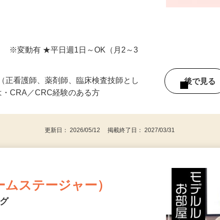
タを抽出するお仕事です。 その後EDCへ
入力内…
間） ※変動有 ★平日週1日～OK（月2～3
者（正看護師、薬剤師、臨床検査技師とし
後で見
は・CRA／CRC経験のある方
更新日： 2026/05/12 掲載終了日： 2027/03/31
ームステージャー）