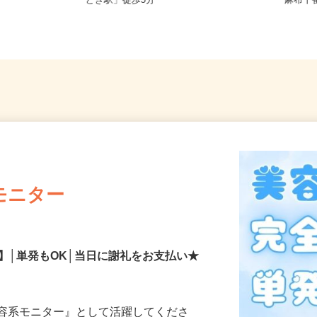
宅からの通勤
東京都中央区晴海/都営大江戸線「勝
東京都
どき駅」徒歩5分
「麻布
モニター
】│単発もOK│当日に謝礼をお支払い★