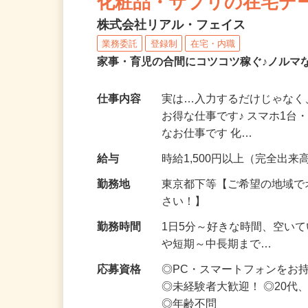
化粧品・サプリの在宅デ
株式会社リアル・フェイス
業務委託
登録制
在宅・内職
家事・育児の合間にコツコツ稼ぐ♪ノルマ
仕事内容
実は…入力するだけじゃなく
お得な仕事です♪ スマホ1台
なお仕事です 化…
給与
時給1,500円以上（完全出来高
勤務地
東京都下等【ご希望の地域で
さい！】
勤務時間
1日5分～好きな時間、空い
や短期～中長期まで…
応募資格
◎PC・スマートフォンをお