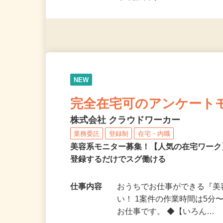
◎未経験者大歓迎！ ◎20代
◎年齢不問
NEW
完全在宅可のアンケート
株式会社 クラウドワーカー
業務委託
登録制
在宅・内職
美容系モニター募集！【人気の在宅ワーク
登録するだけでスグ働ける
仕事内容
おうちでお仕事ができる『