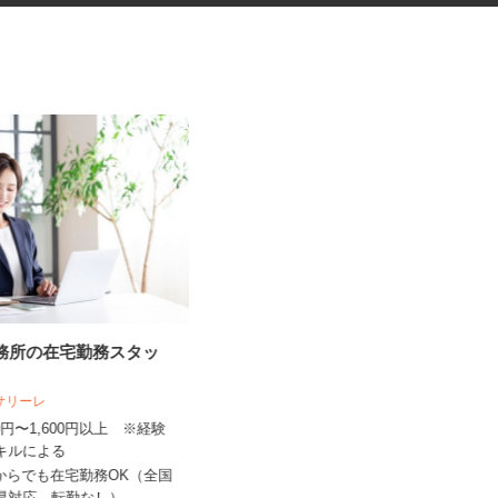
事務所の在宅勤務スタッ
六本木ヒルズの展望台・美術館
エリアでの案内警...
人サリーレ
シンテイ警備株式会社 六本木支社
300円〜1,600円以上 ※経験
日給9,500円〜15,000円
スキルによる
東京都港区周辺エリア（六本木、虎