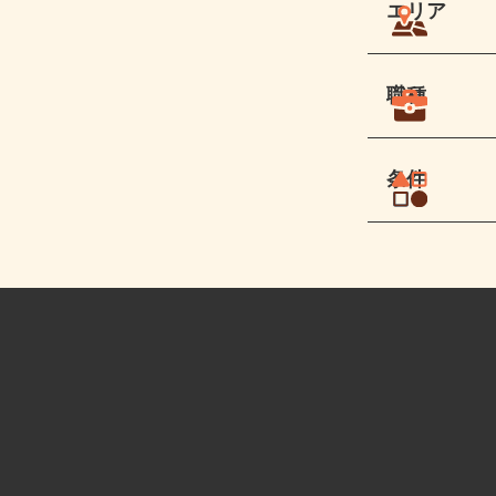
エリア
職種
条件