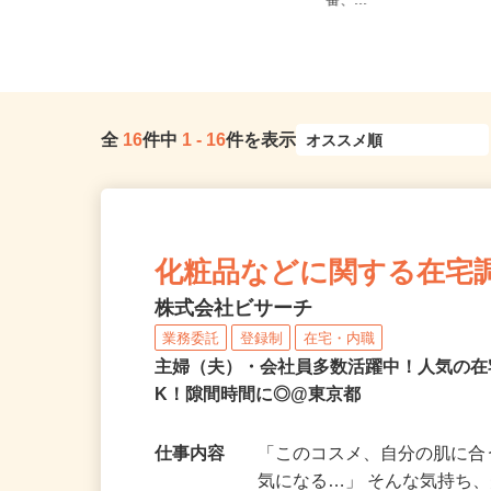
全国どこからでも在宅勤務OK（全国
ノ門、神谷町、表参道、
47都道府県対応、転勤なし）
番、...
全
16
件中
1
-
16
件を表示
化粧品などに関する在宅
株式会社ビサーチ
業務委託
登録制
在宅・内職
主婦（夫）・会社員多数活躍中！人気の在
K！隙間時間に◎@東京都
仕事内容
「このコスメ、自分の肌に