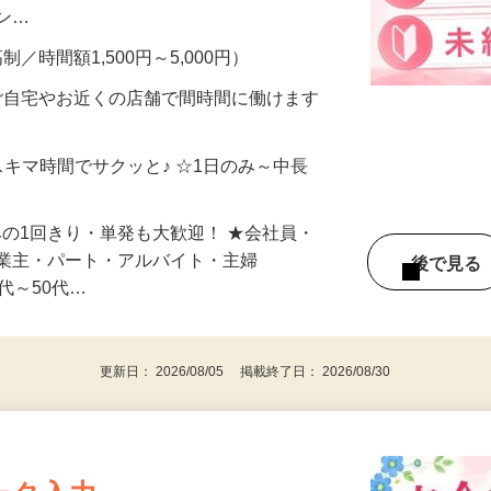
、美容モニターで解決できます♪ 気になる
メン…
制／時間額1,500円～5,000円）
ご自宅やお近くの店舗で間時間に働けます
スキマ時間でサクッと♪ ☆1日のみ～中長
みの1回きり・単発も大歓迎！ ★会社員・
事業主・パート・アルバイト・主婦
後で見
代～50代…
更新日： 2026/08/05 掲載終了日： 2026/08/30