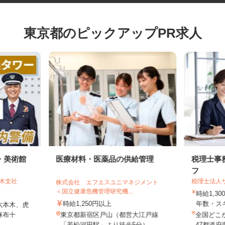
東京都のピックアップPR求人
・美術館
医療材料・医薬品の供給管理
税理士
フ
本木支社
税理士法
株式会社 エフエスユニマネジメント
＜国立健康危機管理研究機...
時給1,
時給1,250円以上
年数・
六本木、虎