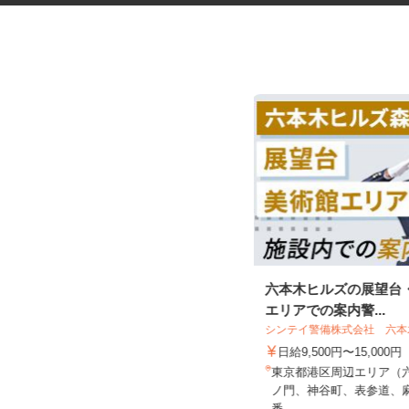
税理士事務所の在宅勤務スタッ
六本木ヒルズの展望台
フ
エリアでの案内警...
税理士法人サリーレ
シンテイ警備株式会社 六
時給1,300円〜1,600円以上 ※経験
日給9,500円〜15,000円
年数・スキルによる
東京都港区周辺エリア（