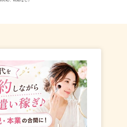
こからでも在宅勤務OK（全国
ノ門、神谷町、表参道、麻布十
道府県対応、転勤なし）
番、...