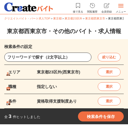
後で見る
閲覧履歴
会員登録
メニュー
クリエイトバイト・パート求人TOP
＞
東京都
＞
東京都23区外
＞
東京都西東京市
＞
東京都西東京市
東京都西東京市・その他のバイト・求人情報
検索条件の設定
絞り込む
エリア
東京都23区外(西東京市)
選択
職種
指定しない
選択
条件
資格取得支援制度あり
選択
3
検索条件を保存
全
件ヒットしました