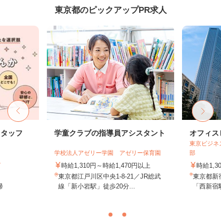
東京都のピックアップPR求人
スタッフ
学童クラブの指導員アシスタント
オフィス
東京ビジネ
学校法人アゼリー学園 アゼリー保育園
部
ト
時給1,310円～時給1,470円以上
時給1,3
東京都江戸川区中央1-8-21／JR総武
東京都新
帰
線「新小岩駅」徒歩20分...
「西新宿駅