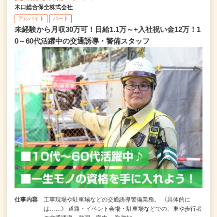
木口総合保全株式会社
アルバイト
パート
未経験から月収30万可！日給1.1万～+入社祝い金12万！1
0～60代活躍中の交通誘導・警備スタッフ
仕事内容
工事現場や駐車場などの交通誘導警備業務。 《具体的に
は……》 道路・イベント会場・駐車場などでの、車や歩行者