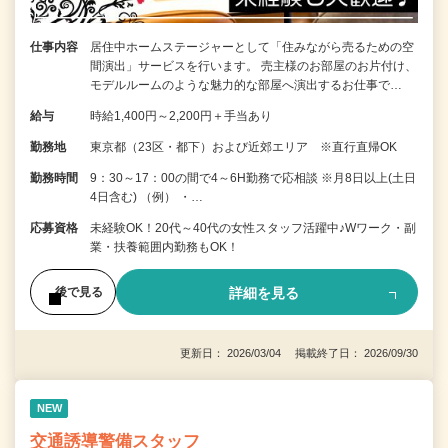
仕事内容
居住中ホームステージャーとして「住みながら売るための空
間演出」サービスを行います。 売主様のお部屋のお片付け、
モデルルームのような魅力的な部屋へ演出するお仕事で…
給与
時給1,400円～2,200円＋手当あり
勤務地
東京都（23区・都下）および近郊エリア ※直行直帰OK
勤務時間
9：30～17：00の間で4～6H勤務で応相談 ※月8日以上(土日
4日含む) （例） ・…
応募資格
未経験OK！20代～40代の女性スタッフ活躍中♪Wワーク・副
業・扶養範囲内勤務もOK！
詳細を見る
後で見る
更新日： 2026/03/04 掲載終了日： 2026/09/30
NEW
交通誘導警備スタッフ