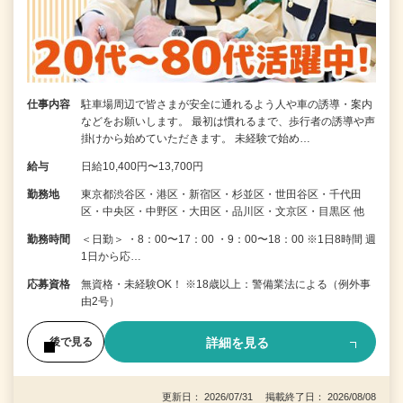
仕事内容
駐車場周辺で皆さまが安全に通れるよう人や車の誘導・案内
などをお願いします。 最初は慣れるまで、歩行者の誘導や声
掛けから始めていただきます。 未経験で始め…
給与
日給10,400円〜13,700円
勤務地
東京都渋谷区・港区・新宿区・杉並区・世田谷区・千代田
区・中央区・中野区・大田区・品川区・文京区・目黒区 他
勤務時間
＜日勤＞ ・8：00〜17：00 ・9：00〜18：00 ※1日8時間 週
1日から応…
応募資格
無資格・未経験OK！ ※18歳以上：警備業法による（例外事
由2号）
詳細を見る
後で見る
更新日： 2026/07/31 掲載終了日： 2026/08/08