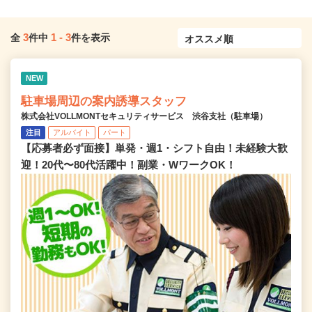
3
1
-
3
全
件中
件を表示
NEW
駐車場周辺の案内誘導スタッフ
株式会社VOLLMONTセキュリティサービス 渋谷支社（駐車場）
注目
アルバイト
パート
【応募者必ず面接】単発・週1・シフト自由！未経験大歓
迎！20代〜80代活躍中！副業・WワークOK！