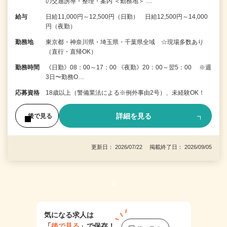
の交通誘導・整理・案内 ＜勤務地＞ …
給与
日給11,000円～12,500円（日勤） 日給12,500円～14,000
円（夜勤）
勤務地
東京都・神奈川県・埼玉県・千葉県全域 ☆現場多数あり
（直行・直帰OK）
勤務時間
《日勤》08：00～17：00 《夜勤》20：00～翌5：00 ※週
3日〜勤務O…
応募資格
18歳以上（警備業法による※例外事由2号）、未経験OK！
詳細を見る
後で見る
更新日： 2026/07/22 掲載終了日： 2026/09/05
1
気になる求人は
「
後で見る
」で保存！