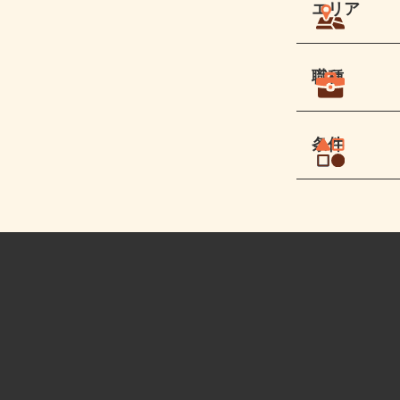
エリア
職種
条件