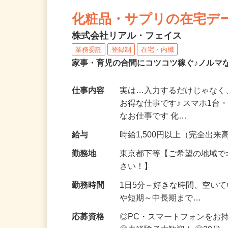
NEW
化粧品・サプリの在宅デ
株式会社リアル・フェイス
業務委託
登録制
在宅・内職
家事・育児の合間にコツコツ稼ぐ♪ノルマ
仕事内容
実は…入力するだけじゃなく
お得な仕事です♪ スマホ1台
なお仕事です 化…
給与
時給1,500円以上（完全出来高
勤務地
東京都下等【ご希望の地域で
さい！】
勤務時間
1日5分～好きな時間、空い
や短期～中長期まで…