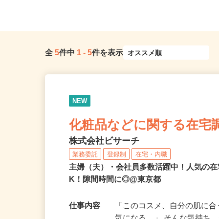
「麻布十番駅」徒歩8分、都営大江...
線・東京メトロ南北線「駒
全
5
件中
1
-
5
件を表示
NEW
化粧品などに関する在宅
株式会社ビサーチ
業務委託
登録制
在宅・内職
主婦（夫）・会社員多数活躍中！人気の在
K！隙間時間に◎@東京都