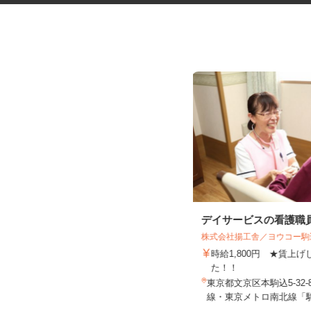
マンションの管理員
デイサービスの看護職
株式会社揚工舎／ヨウコー
住友不動産建物サービス株式会社/hkp260
31a
時給1,800円 ★賃上
時給1,600円
た！！
東京都港区三田/東京メトロ南北線
東京都文京区本駒込5-32