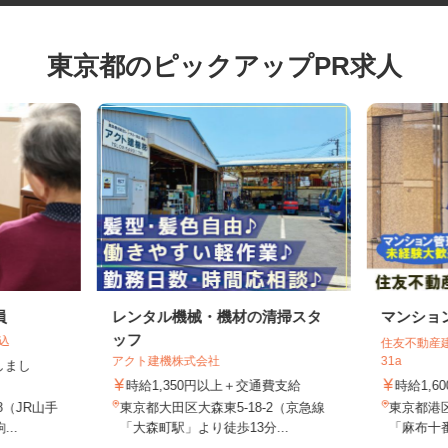
東京都のピックアップPR求人
員
レンタル機械・機材の清掃スタ
マンシ
ッフ
駒込
住友不動産
アクト建機株式会社
31a
げしまし
時給1,350円以上＋交通費支給
時給1,
-8（JR山手
東京都大田区大森東5-18-2（京急線
東京都