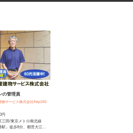
ョンの管理員
デイサービスの看護職員
株式会社揚工舎／ヨウコー駒込
建物サービス株式会社/hkp260
時給1,800円 ★賃上げしまし
600円
た！！
港区三田/東京メトロ南北線
東京都文京区本駒込5-32-8（JR山手