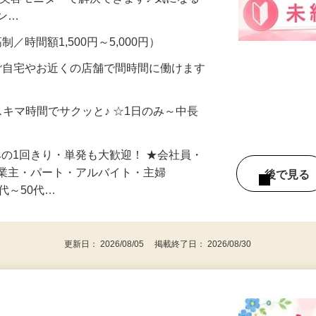
合うかな？」「試してみたいけど、費用が
、美容モニターで解決できます♪ 気になる
メン…
制／時間額1,500円～5,000円）
ご自宅やお近くの店舗で間時間に働けます
スキマ時間でサクッと♪ ☆1日のみ～中長
みの1回きり・単発も大歓迎！ ★会社員・
事業主・パート・アルバイト・主婦
後で見
代～50代…
更新日： 2026/08/05 掲載終了日： 2026/08/30