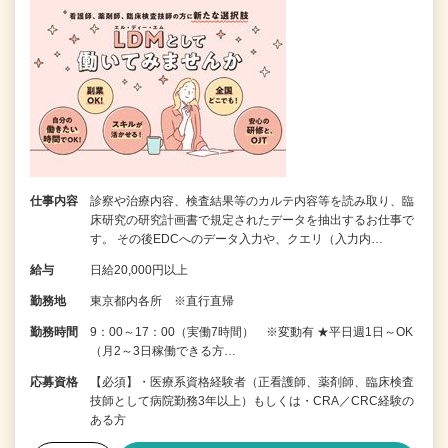
仕事内容
診察や治療内容、検査結果等のカルテ内容等を読み取り、臨
床研究の研究計画書で規定されたデータを抽出するお仕事で
す。 その後EDCへのデータ入力や、クエリ（入力内…
給与
日給20,000円以上
勤務地
東京都内各所 ※直行直帰
勤務時間
9：00～17：00（実働7時間） ※変動有 ★平日週1日～OK
（月2～3日稼働できる方…
応募資格
【必須】・医療系資格経験者（正看護師、薬剤師、臨床検査
技師として病院勤務3年以上）もしくは・CRA／CRC経験の
ある方