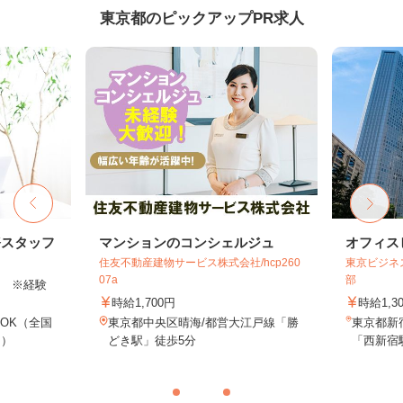
東京都のピックアップPR求人
務スタッフ
マンションのコンシェルジュ
オフィス
住友不動産建物サービス株式会社/hcp260
東京ビジネ
07a
部
以上 ※経験
時給1,700円
時給1,3
OK（全国
東京都中央区晴海/都営大江戸線「勝
東京都新
し）
どき駅」徒歩5分
「西新宿駅