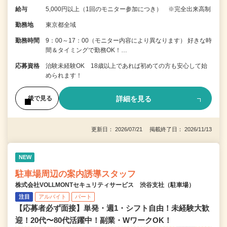
給与
5,000円以上（1回のモニター参加につき） ※完全出来高制
勤務地
東京都全域
勤務時間
9：00～17：00（モニター内容により異なります） 好きな時
間＆タイミングで勤務OK！…
応募資格
治験未経験OK 18歳以上であれば初めての方も安心して始
められます！
詳細を見る
後で見る
更新日： 2026/07/21 掲載終了日： 2026/11/13
NEW
駐車場周辺の案内誘導スタッフ
株式会社VOLLMONTセキュリティサービス 渋谷支社（駐車場）
注目
アルバイト
パート
【応募者必ず面接】単発・週1・シフト自由！未経験大歓
迎！20代〜80代活躍中！副業・WワークOK！