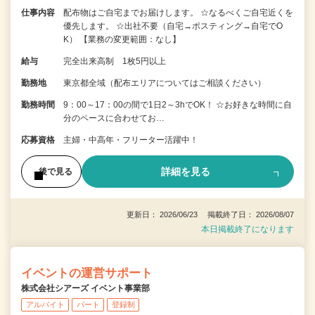
仕事内容
配布物はご自宅までお届けします。 ☆なるべくご自宅近くを
優先します。 ☆出社不要（自宅→ポスティング→自宅でO
K） 【業務の変更範囲：なし】
給与
完全出来高制 1枚5円以上
勤務地
東京都全域（配布エリアについてはご相談ください）
勤務時間
9：00～17：00の間で1日2～3hでOK！ ☆お好きな時間に自
分のペースに合わせてお…
応募資格
主婦・中高年・フリーター活躍中！
詳細を見る
後で見る
更新日： 2026/06/23 掲載終了日： 2026/08/07
本日掲載終了になります
イベントの運営サポート
株式会社シアーズ イベント事業部
アルバイト
パート
登録制