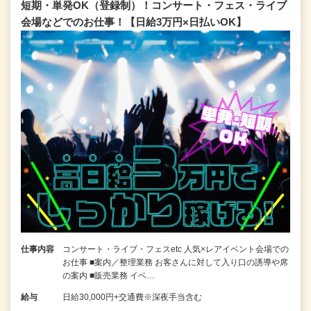
短期・単発OK（登録制）！コンサート・フェス・ライブ
会場などでのお仕事！【日給3万円×日払いOK】
仕事内容
コンサート・ライブ・フェスetc 人気×レアイベント会場での
お仕事 ■案内／整理業務 お客さんに対して入り口の誘導や席
の案内 ■販売業務 イベ…
給与
日給30,000円+交通費※深夜手当含む