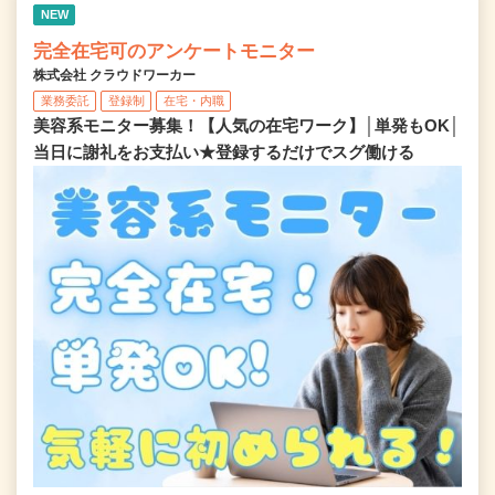
NEW
完全在宅可のアンケートモニター
株式会社 クラウドワーカー
業務委託
登録制
在宅・内職
美容系モニター募集！【人気の在宅ワーク】│単発もOK│
当日に謝礼をお支払い★登録するだけでスグ働ける