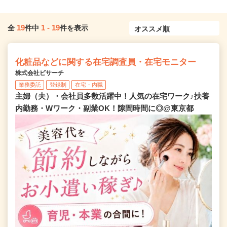
19
1
-
19
全
件中
件を表示
化粧品などに関する在宅調査員・在宅モニター
株式会社ビサーチ
業務委託
登録制
在宅・内職
主婦（夫）・会社員多数活躍中！人気の在宅ワーク♪扶養
内勤務・Wワーク・副業OK！隙間時間に◎@東京都