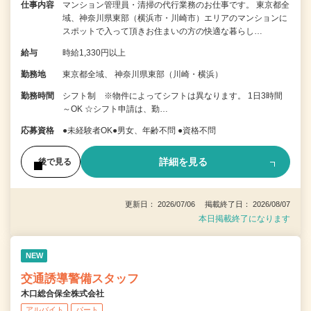
仕事内容
マンション管理員・清掃の代行業務のお仕事です。 東京都全
域、神奈川県東部（横浜市・川崎市）エリアのマンションに
スポットで入って頂きお住まいの方の快適な暮らし…
給与
時給1,330円以上
勤務地
東京都全域、 神奈川県東部（川崎・横浜）
勤務時間
シフト制 ※物件によってシフトは異なります。 1日3時間
～OK ☆シフト申請は、勤…
応募資格
●未経験者OK●男女、年齢不問 ●資格不問
詳細を見る
後で見る
更新日： 2026/07/06 掲載終了日： 2026/08/07
本日掲載終了になります
NEW
交通誘導警備スタッフ
木口総合保全株式会社
アルバイト
パート