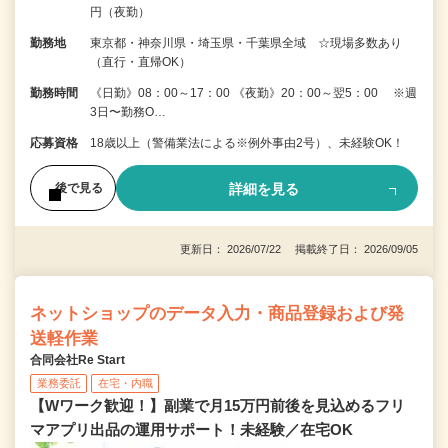
円（夜勤）
勤務地
東京都・神奈川県・埼玉県・千葉県全域 ☆現場多数あり
（直行・直帰OK）
勤務時間
《日勤》08：00～17：00 《夜勤》20：00～翌5：00 ※週
3日〜勤務O…
応募資格
18歳以上（警備業法による※例外事由2号）、未経験OK！
詳細を見る
後で見る
更新日： 2026/07/22 掲載終了日： 2026/09/05
ネットショップのデータ入力・商品登録および発
送軽作業
合同会社Re Start
業務委託
在宅・内職
【Wワーク歓迎！】副業で月15万円前後を見込めるフリ
マアプリ出品の運用サポート！未経験／在宅OK