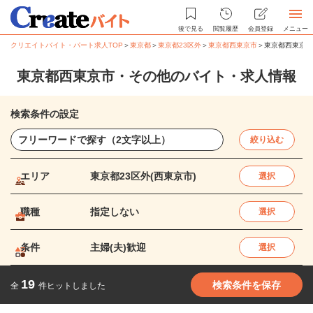
後で見る
閲覧履歴
会員登録
メニュー
クリエイトバイト・パート求人TOP
＞
東京都
＞
東京都23区外
＞
東京都西東京市
＞
東京都西東京市
東京都西東京市・その他のバイト・求人情報
検索条件の設定
絞り込む
エリア
東京都23区外(西東京市)
選択
職種
指定しない
選択
条件
主婦(夫)歓迎
選択
19
検索条件を保存
全
件ヒットしました