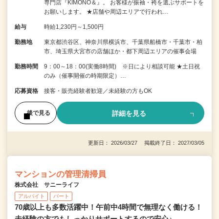
専門店『KIMONO＆』。 お客様が振袖・袴を選ぶサポートを
お願いします。 ★店舗や周辺エリアで行われ…
給与
時給1,230円～1,500円
勤務地
東京都渋谷区、神奈川県横浜市、千葉県船橋市・千葉市・柏
市、埼玉県大宮市の店舗ほか・都下周辺エリアの催事会場
勤務時間
9：00～18：00(実働8時間) ※日により相談可能 ★土日祝
のみ（催事開催の時期限定）…
応募資格
接客・販売経験者歓迎／未経験の方もOK
詳細を見る
後で見る
更新日： 2026/03/27 掲載終了日： 2027/03/05
マンションの管理清掃員
株式会社 サニーライフ
アルバイト
パート
70歳以上も多数活躍中！午前中4時間で無理なく働ける！
未経験の方でもしっかりサポートするので安心♪