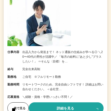
仕事内容
出品入力から発送まで！ ネット通販の仕組みが学べる◎ ＼2
0〜40代の男性が活躍中／ 「毎月の給料に“あと少し”プラス
したい！」 ⇒そんな〈目標〉を…
給与
完全出来高制
勤務地
ご自宅 ※フルリモート勤務
勤務時間
リモートワークのため、完全自由シフトです！ 詳細はお問い
合わせください。 ＜会社営…
応募資格
＼経験・資格・学歴いっさい不問！／
詳細を見る
後で見る