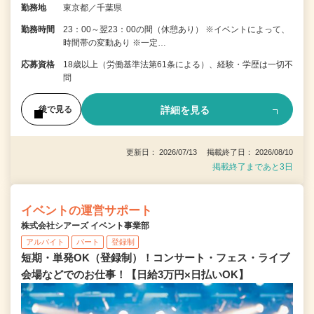
勤務地
東京都／千葉県
勤務時間
23：00～翌23：00の間（休憩あり） ※イベントによって、
時間帯の変動あり ※一定…
応募資格
18歳以上（労働基準法第61条による）、経験・学歴は一切不
問
詳細を見る
後で見る
更新日： 2026/07/13 掲載終了日： 2026/08/10
掲載終了まであと3日
イベントの運営サポート
株式会社シアーズ イベント事業部
アルバイト
パート
登録制
短期・単発OK（登録制）！コンサート・フェス・ライブ
会場などでのお仕事！【日給3万円×日払いOK】