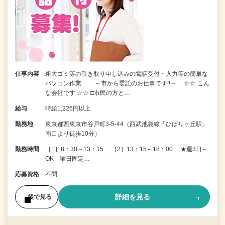
仕事内容
粗大ゴミ等の引き取り申し込みの電話受付・入力等の簡単な
パソコン作業 ～市から委託のお仕事です!!～ ☆☆ こん
な会社です ☆☆ □市民の方と…
給与
時給1,226円以上
勤務地
東京都西東京市谷戸町3-5-44（西武池袋線「ひばりヶ丘駅」
南口より徒歩10分）
勤務時間
［1］8：30～13：15 ［2］13：15～18：00 ★週3日～
OK 曜日固定…
応募資格
不問
詳細を見る
後で見る