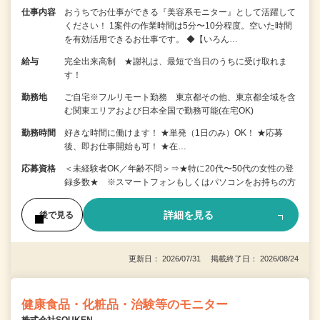
仕事内容
おうちでお仕事ができる『美容系モニター』として活躍して
ください！ 1案件の作業時間は5分〜10分程度。空いた時間
を有効活用できるお仕事です。 ◆【いろん…
給与
完全出来高制 ★謝礼は、最短で当日のうちに受け取れま
す！
勤務地
ご自宅※フルリモート勤務 東京都その他、東京都全域を含
む関東エリアおよび日本全国で勤務可能(在宅OK)
勤務時間
好きな時間に働けます！ ★単発（1日のみ）OK！ ★応募
後、即お仕事開始も可！ ★在…
応募資格
＜未経験者OK／年齢不問＞⇒★特に20代〜50代の女性の登
録多数★ ※スマートフォンもしくはパソコンをお持ちの方
詳細を見る
後で見る
更新日： 2026/07/31 掲載終了日： 2026/08/24
健康食品・化粧品・治験等のモニター
株式会社SOUKEN