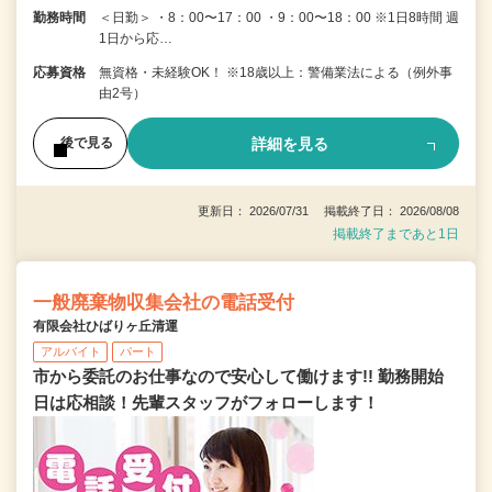
勤務時間
＜日勤＞ ・8：00〜17：00 ・9：00〜18：00 ※1日8時間 週
1日から応…
応募資格
無資格・未経験OK！ ※18歳以上：警備業法による（例外事
由2号）
詳細を見る
後で見る
更新日： 2026/07/31 掲載終了日： 2026/08/08
掲載終了まであと1日
一般廃棄物収集会社の電話受付
有限会社ひばりヶ丘清運
アルバイト
パート
市から委託のお仕事なので安心して働けます!! 勤務開始
日は応相談！先輩スタッフがフォローします！