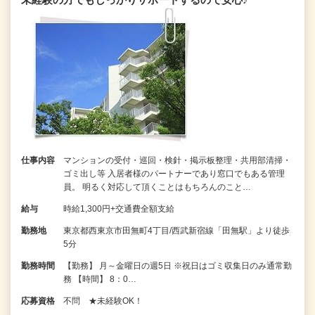
仕事内容
マンションの受付・巡回・検針・掲示板整理・共用部清掃・
ゴミ出し等 入居者様のパートナーであり窓口でもある管理
員。 明るく対応して頂くことはもちろんのこと…
給与
時給1,300円+交通費全額支給
勤務地
東京都西東京市田無町4丁目/西武新宿線「田無駅」より徒歩
5分
勤務時間
【勤務】 月～金曜日の週5日 ※祝日はゴミ収集日のみ通常勤
務 【時間】 8：0…
応募資格
不問 ★未経験OK！