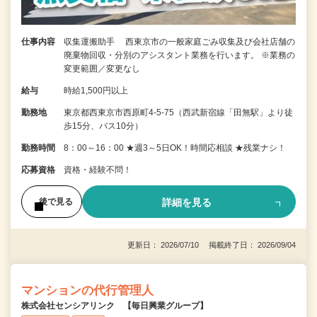
仕事内容
収集運搬助手 西東京市の一般家庭ごみ収集及び会社店舗の
廃棄物回収・分別のアシスタント業務を行います。 ※業務の
変更範囲／変更なし
給与
時給1,500円以上
勤務地
東京都西東京市西原町4‐5‐75（西武新宿線「田無駅」より徒
歩15分、バス10分）
勤務時間
8：00～16：00 ★週3～5日OK！時間応相談 ★残業ナシ！
応募資格
資格・経験不問！
詳細を見る
後で見る
更新日： 2026/07/10 掲載終了日： 2026/09/04
マンションの代行管理人
株式会社センシアリンク 【毎日興業グループ】