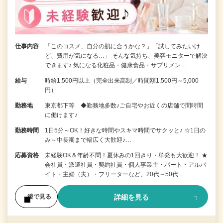
仕事内容
「このコスメ、自分の肌に合うかな？」「試してみたいけ
ど、費用が気になる…」 そんな気持ち、美容モニターで解決
できます♪ 気になる化粧品・健康食品・サプリメン…
給与
時給1,500円以上（完全出来高制／時間額1,500円～5,000
円）
勤務地
東京都下等 ◆勤務地多数♪ご自宅やお近くの店舗で間時間
に働けます♪
勤務時間
1日5分～OK！好きな時間やスキマ時間でサクッと♪ ☆1日の
み～中長期まで幅広く大歓迎♪…
応募資格
未経験OK＆年齢不問！夏休みの1回きり・単発も大歓迎！ ★
会社員・派遣社員・契約社員・個人事業主・パート・アルバ
イト・主婦（夫）・フリーターなど、20代～50代…
詳細を見る
後で見る