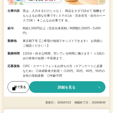
仕事内容
実は…入力するだけじゃなく、商品をタダで試せて 報酬まで
もらえるお得な仕事です♪ スマホ1台・完全在宅・自分のペー
スでOK！ ▼こんなお仕事です 化…
給与
時給1,500円以上（完全出来高制／時間額1,500円～5,000
円）
勤務地
東京都下等【ご希望の地域でオシゴトできます♪ お気軽に
ご相談ください！】
勤務時間
1日5分～好きな時間、空いている時間に働けます！ ☆1回の
みの単発や短期～中長期まで…
応募資格
◎PC・スマートフォンをお持ちの方（※アンケートに必要
なため） ◎未経験者大歓迎！ ◎20代、30代、40代、50代の
女性の登録多数 ◎年齢不問
詳細を見る
後で見る
更新日： 2026/07/23 掲載終了日： 2026/08/30