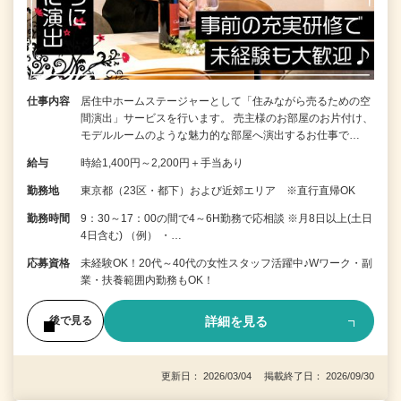
仕事内容
居住中ホームステージャーとして「住みながら売るための空
間演出」サービスを行います。 売主様のお部屋のお片付け、
モデルルームのような魅力的な部屋へ演出するお仕事で…
給与
時給1,400円～2,200円＋手当あり
勤務地
東京都（23区・都下）および近郊エリア ※直行直帰OK
勤務時間
9：30～17：00の間で4～6H勤務で応相談 ※月8日以上(土日
4日含む) （例） ・…
応募資格
未経験OK！20代～40代の女性スタッフ活躍中♪Wワーク・副
業・扶養範囲内勤務もOK！
詳細を見る
後で見る
更新日： 2026/03/04 掲載終了日： 2026/09/30