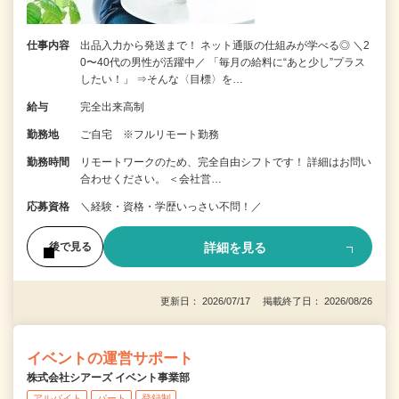
仕事内容
出品入力から発送まで！ ネット通販の仕組みが学べる◎ ＼2
0〜40代の男性が活躍中／ 「毎月の給料に“あと少し”プラス
したい！」 ⇒そんな〈目標〉を…
給与
完全出来高制
勤務地
ご自宅 ※フルリモート勤務
勤務時間
リモートワークのため、完全自由シフトです！ 詳細はお問い
合わせください。 ＜会社営…
応募資格
＼経験・資格・学歴いっさい不問！／
詳細を見る
後で見る
更新日： 2026/07/17 掲載終了日： 2026/08/26
イベントの運営サポート
株式会社シアーズ イベント事業部
アルバイト
パート
登録制