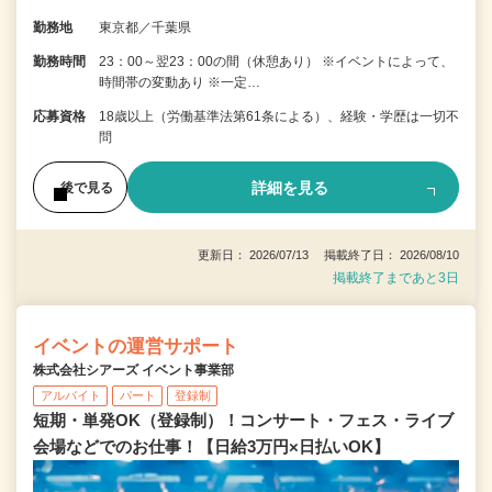
勤務地
東京都／千葉県
勤務時間
23：00～翌23：00の間（休憩あり） ※イベントによって、
時間帯の変動あり ※一定…
応募資格
18歳以上（労働基準法第61条による）、経験・学歴は一切不
問
詳細を見る
後で見る
更新日： 2026/07/13 掲載終了日： 2026/08/10
掲載終了まであと3日
イベントの運営サポート
株式会社シアーズ イベント事業部
アルバイト
パート
登録制
短期・単発OK（登録制）！コンサート・フェス・ライブ
会場などでのお仕事！【日給3万円×日払いOK】