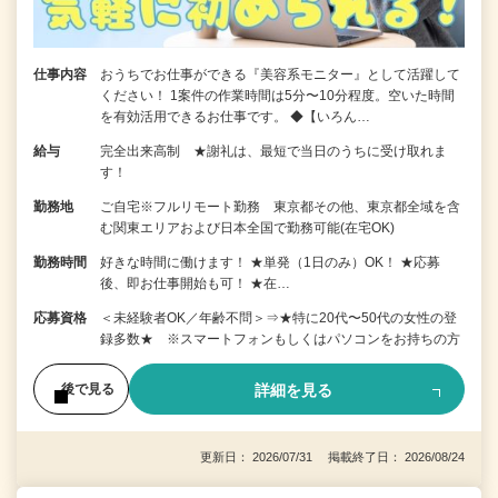
仕事内容
おうちでお仕事ができる『美容系モニター』として活躍して
ください！ 1案件の作業時間は5分〜10分程度。空いた時間
を有効活用できるお仕事です。 ◆【いろん…
給与
完全出来高制 ★謝礼は、最短で当日のうちに受け取れま
す！
勤務地
ご自宅※フルリモート勤務 東京都その他、東京都全域を含
む関東エリアおよび日本全国で勤務可能(在宅OK)
勤務時間
好きな時間に働けます！ ★単発（1日のみ）OK！ ★応募
後、即お仕事開始も可！ ★在…
応募資格
＜未経験者OK／年齢不問＞⇒★特に20代〜50代の女性の登
録多数★ ※スマートフォンもしくはパソコンをお持ちの方
詳細を見る
後で見る
更新日： 2026/07/31 掲載終了日： 2026/08/24