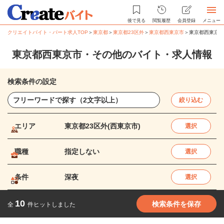
後で見る
閲覧履歴
会員登録
メニュー
クリエイトバイト・パート求人TOP
＞
東京都
＞
東京都23区外
＞
東京都西東京市
＞
東京都西東京市
東京都西東京市・その他のバイト・求人情報
検索条件の設定
絞り込む
エリア
東京都23区外(西東京市)
選択
職種
指定しない
選択
条件
深夜
選択
10
検索条件を保存
全
件ヒットしました