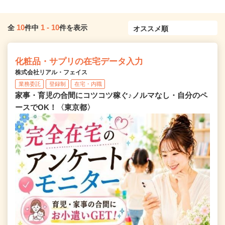
10
1
-
10
全
件中
件を表示
化粧品・サプリの在宅データ入力
株式会社リアル・フェイス
業務委託
登録制
在宅・内職
家事・育児の合間にコツコツ稼ぐ♪ノルマなし・自分のペ
ースでOK！〈東京都〉