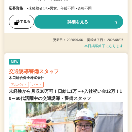
応募資格
●未経験者OK●男女、年齢不問 ●資格不問
詳細を見る
後で見る
更新日： 2026/07/06 掲載終了日： 2026/08/07
本日掲載終了になります
NEW
交通誘導警備スタッフ
木口総合保全株式会社
アルバイト
パート
未経験から月収30万可！日給1.1万～+入社祝い金12万！1
0～60代活躍中の交通誘導・警備スタッフ