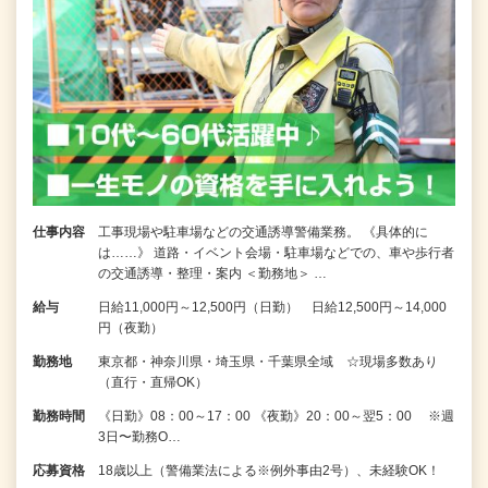
仕事内容
工事現場や駐車場などの交通誘導警備業務。 《具体的に
は……》 道路・イベント会場・駐車場などでの、車や歩行者
の交通誘導・整理・案内 ＜勤務地＞ …
給与
日給11,000円～12,500円（日勤） 日給12,500円～14,000
円（夜勤）
勤務地
東京都・神奈川県・埼玉県・千葉県全域 ☆現場多数あり
（直行・直帰OK）
勤務時間
《日勤》08：00～17：00 《夜勤》20：00～翌5：00 ※週
3日〜勤務O…
応募資格
18歳以上（警備業法による※例外事由2号）、未経験OK！