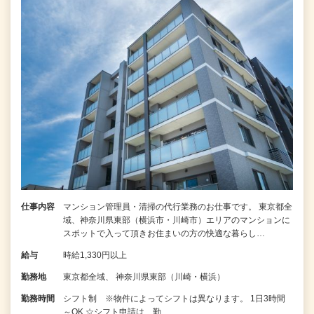
仕事内容
マンション管理員・清掃の代行業務のお仕事です。 東京都全
域、神奈川県東部（横浜市・川崎市）エリアのマンションに
スポットで入って頂きお住まいの方の快適な暮らし…
給与
時給1,330円以上
勤務地
東京都全域、 神奈川県東部（川崎・横浜）
勤務時間
シフト制 ※物件によってシフトは異なります。 1日3時間
～OK ☆シフト申請は、勤…