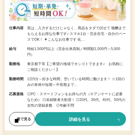
仕事内容
実は…入力するだけじゃなく、商品をタダで試せて 報酬まで
もらえるお得な仕事です♪ スマホ1台・完全在宅・自分のペー
スでOK！ ▼こんなお仕事です 化…
給与
時給1,500円以上（完全出来高制／時間額1,500円～5,000
円）
勤務地
東京都下等【ご希望の地域でオシゴトできます♪ お気軽に
ご相談ください！】
勤務時間
1日5分～好きな時間、空いている時間に働けます！ ☆1回の
みの単発や短期～中長期まで…
応募資格
◎PC・スマートフォンをお持ちの方（※アンケートに必要
なため） ◎未経験者大歓迎！ ◎20代、30代、40代、50代の
女性の登録多数 ◎年齢不問
詳細を見る
後で見る