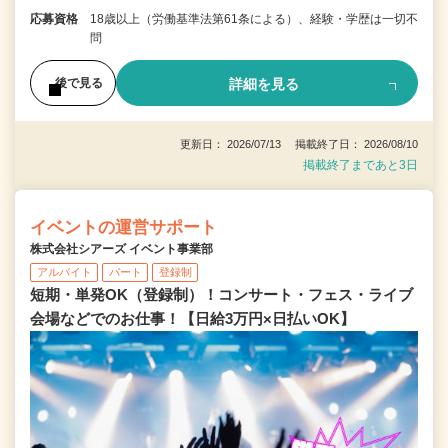
応募資格
18歳以上（労働基準法第61条による）、経験・学歴は一切不
問
詳細を見る
後で見る
更新日： 2026/07/13 掲載終了日： 2026/08/10
掲載終了まであと3日
イベントの運営サポート
株式会社シアーズ イベント事業部
アルバイト
パート
登録制
短期・単発OK（登録制）！コンサート・フェス・ライブ
会場などでのお仕事！【日給3万円×日払いOK】