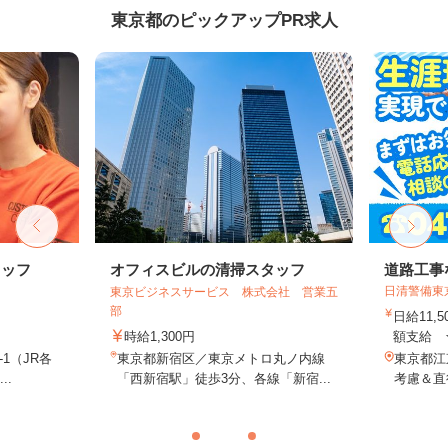
東京都のピックアップPR求人
タッフ
オフィスビルの清掃スタッフ
道路工事
日清警備東
東京ビジネスサービス 株式会社 営業五
部
日給11,
時給1,300円
額支給 ★
-1（JR各
東京都新宿区／東京メトロ丸ノ内線
東京都江
..
「西新宿駅」徒歩3分、各線「新宿...
考慮＆直