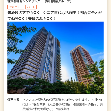
株式会社センシアリンク 【毎日興業グループ】
アルバイト
パート
未経験の方でもOK！シニア世代も活躍中！都合に合わせ
て勤務OK！登録のみもOK！
仕事内容
マンション管理人の代行業務をお任せいたします。 ＜具体的
には＞ □受付業務 （入居者様の対応、引越業者への指示、共
用施設の予約管理など） □点検業務…