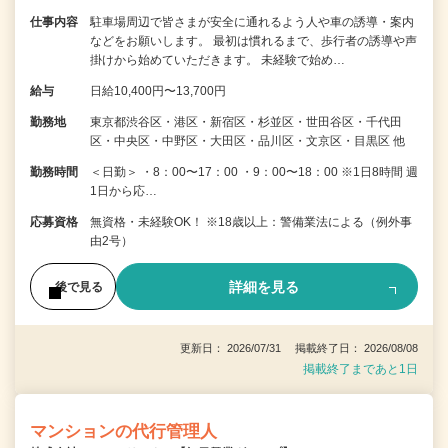
仕事内容
駐車場周辺で皆さまが安全に通れるよう人や車の誘導・案内
などをお願いします。 最初は慣れるまで、歩行者の誘導や声
掛けから始めていただきます。 未経験で始め…
給与
日給10,400円〜13,700円
勤務地
東京都渋谷区・港区・新宿区・杉並区・世田谷区・千代田
区・中央区・中野区・大田区・品川区・文京区・目黒区 他
勤務時間
＜日勤＞ ・8：00〜17：00 ・9：00〜18：00 ※1日8時間 週
1日から応…
応募資格
無資格・未経験OK！ ※18歳以上：警備業法による（例外事
由2号）
詳細を見る
後で見る
更新日： 2026/07/31 掲載終了日： 2026/08/08
掲載終了まであと1日
マンションの代行管理人