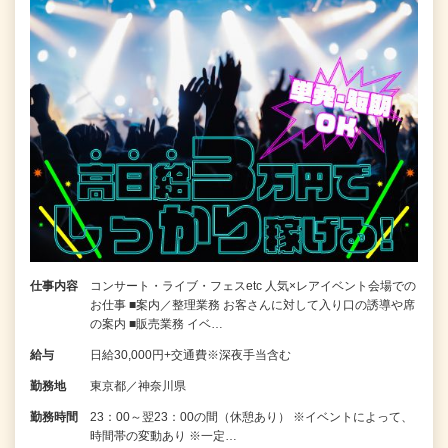
仕事内容
コンサート・ライブ・フェスetc 人気×レアイベント会場での
お仕事 ■案内／整理業務 お客さんに対して入り口の誘導や席
の案内 ■販売業務 イベ…
給与
日給30,000円+交通費※深夜手当含む
勤務地
東京都／神奈川県
勤務時間
23：00～翌23：00の間（休憩あり） ※イベントによって、
時間帯の変動あり ※一定…