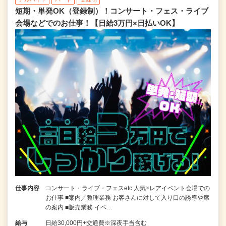
短期・単発OK（登録制）！コンサート・フェス・ライブ
会場などでのお仕事！【日給3万円×日払いOK】
仕事内容
コンサート・ライブ・フェスetc 人気×レアイベント会場での
お仕事 ■案内／整理業務 お客さんに対して入り口の誘導や席
の案内 ■販売業務 イベ…
給与
日給30,000円+交通費※深夜手当含む