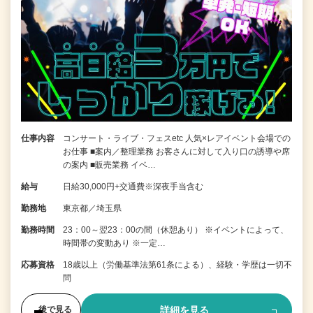
仕事内容
コンサート・ライブ・フェスetc 人気×レアイベント会場での
お仕事 ■案内／整理業務 お客さんに対して入り口の誘導や席
の案内 ■販売業務 イベ…
給与
日給30,000円+交通費※深夜手当含む
勤務地
東京都／埼玉県
勤務時間
23：00～翌23：00の間（休憩あり） ※イベントによって、
時間帯の変動あり ※一定…
応募資格
18歳以上（労働基準法第61条による）、経験・学歴は一切不
問
詳細を見る
後で見る