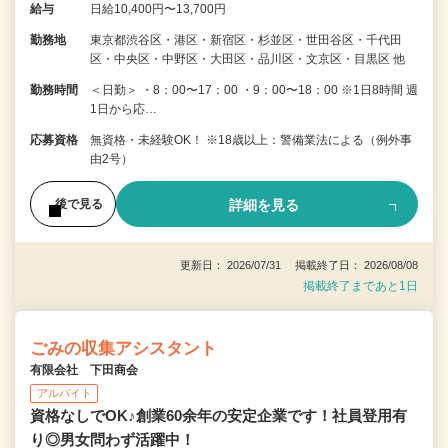
給与
日給10,400円〜13,700円
勤務地
東京都渋谷区・港区・新宿区・杉並区・世田谷区・千代田
区・中央区・中野区・大田区・品川区・文京区・目黒区 他
勤務時間
＜日勤＞ ・8：00〜17：00 ・9：00〜18：00 ※1日8時間 週
1日から応…
応募資格
無資格・未経験OK！ ※18歳以上：警備業法による（例外事
由2号）
詳細を見る
後で見る
更新日： 2026/07/31 掲載終了日： 2026/08/08
掲載終了まであと1日
ごみの収集アシスタント
有限会社 下田商会
アルバイト
資格なしでOK♪創業60余年の安定企業です！社員登用有
り◎男女問わず活躍中！