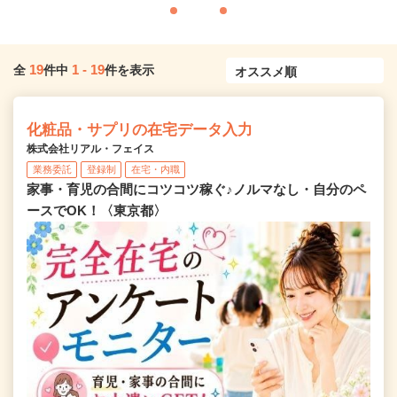
19
1
-
19
全
件中
件を表示
化粧品・サプリの在宅データ入力
株式会社リアル・フェイス
業務委託
登録制
在宅・内職
家事・育児の合間にコツコツ稼ぐ♪ノルマなし・自分のペ
ースでOK！〈東京都〉