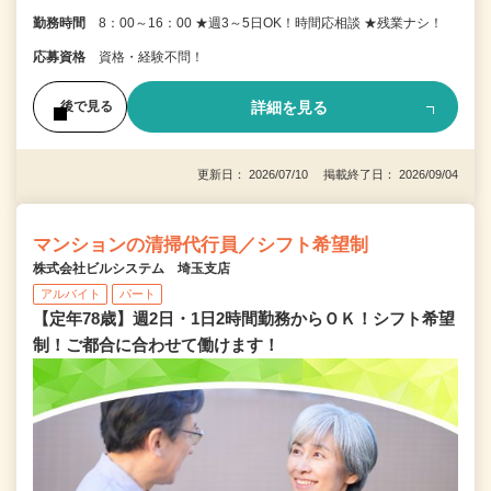
勤務時間
8：00～16：00 ★週3～5日OK！時間応相談 ★残業ナシ！
応募資格
資格・経験不問！
詳細を見る
後で見る
更新日： 2026/07/10 掲載終了日： 2026/09/04
マンションの清掃代行員／シフト希望制
株式会社ビルシステム 埼玉支店
アルバイト
パート
【定年78歳】週2日・1日2時間勤務からＯＫ！シフト希望
制！ご都合に合わせて働けます！