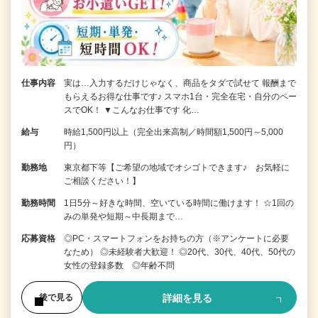
仕事内容
実は…入力するだけじゃなく、商品をタダで試せて 報酬まで
もらえるお得な仕事です♪ スマホ1台・完全在宅・自分のペー
スでOK！ ▼こんなお仕事です 化…
給与
時給1,500円以上（完全出来高制／時間額1,500円～5,000
円）
勤務地
東京都下等【ご希望の地域でオシゴトできます♪ お気軽に
ご相談ください！】
勤務時間
1日5分～好きな時間、空いている時間に働けます！ ☆1回の
みの単発や短期～中長期まで…
応募資格
◎PC・スマートフォンをお持ちの方（※アンケートに必要
なため） ◎未経験者大歓迎！ ◎20代、30代、40代、50代の
女性の登録多数 ◎年齢不問
詳細を見る
後で見る