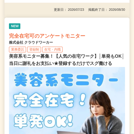
更新日： 2026/07/23 掲載終了日： 2026/08/30
NEW
完全在宅可のアンケートモニター
株式会社 クラウドワーカー
業務委託
登録制
在宅・内職
美容系モニター募集！【人気の在宅ワーク】│単発もOK│
当日に謝礼をお支払い★登録するだけでスグ働ける