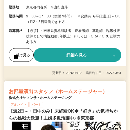
勤務地
東京都内各所 ※直行直帰
勤務時間
9：00～17：00（実働7時間） ※変動有 ★平日週1日～OK
（月2～3日稼働できる方…
応募資格
【必須】・医療系資格経験者（正看護師、薬剤師、臨床検査
技師として病院勤務3年以上）もしくは・CRA／CRC経験の
ある方
詳細を見る
後で見る
更新日： 2026/05/12 掲載終了日： 2027/03/31
お部屋演出スタッフ（ホームステージャー）
株式会社サマンサ・ホームステージング
アルバイト
パート
【週2日～・日中のみ】未経験OK◆「好き」の気持ちか
らの挑戦大歓迎！主婦多数活躍中♪＠東京都