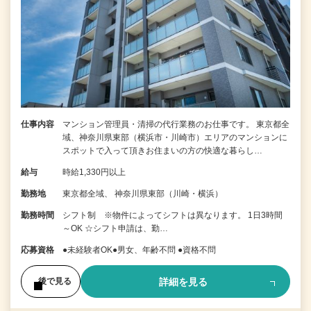
仕事内容
マンション管理員・清掃の代行業務のお仕事です。 東京都全
域、神奈川県東部（横浜市・川崎市）エリアのマンションに
スポットで入って頂きお住まいの方の快適な暮らし…
給与
時給1,330円以上
勤務地
東京都全域、 神奈川県東部（川崎・横浜）
勤務時間
シフト制 ※物件によってシフトは異なります。 1日3時間
～OK ☆シフト申請は、勤…
応募資格
●未経験者OK●男女、年齢不問 ●資格不問
詳細を見る
後で見る