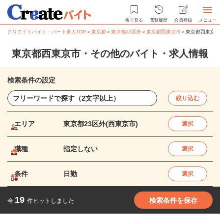
後で見る
閲覧履歴
会員登録
メニュー
クリエイトバイト・パート求人TOP
＞
東京都
＞
東京都23区外
＞
東京都西東京市
＞
東京都西東京市
東京都西東京市・その他のバイト・求人情報
検索条件の設定
絞り込む
エリア
東京都23区外(西東京市)
選択
職種
指定しない
選択
条件
日勤
選択
19
検索条件を保存
全
件ヒットしました