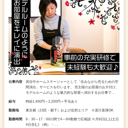
仕事内容
居住中ホームステージャーとして「住みながら売るための空
間演出」サービスを行います。 売主様のお部屋のお片付け、
モデルルームのような魅力的な部屋へ演出するお仕事で…
給与
時給1,400円～2,200円＋手当あり
勤務地
東京都（23区・都下）および近郊エリア ※直行直帰OK
勤務時間
9：30～17：00の間で4～6H勤務で応相談 ※月8日以上(土日
4日含む) （例） ・…