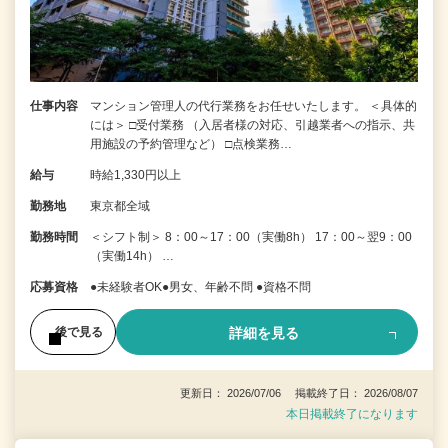
仕事内容
マンション管理人の代行業務をお任せいたします。 ＜具体的
には＞ □受付業務 （入居者様の対応、引越業者への指示、共
用施設の予約管理など） □点検業務…
給与
時給1,330円以上
勤務地
東京都全域
勤務時間
＜シフト制＞ 8：00～17：00（実働8h） 17：00～翌9：00
（実働14h） …
応募資格
●未経験者OK●男女、年齢不問 ●資格不問
詳細を見る
後で見る
更新日： 2026/07/06 掲載終了日： 2026/08/07
本日掲載終了になります