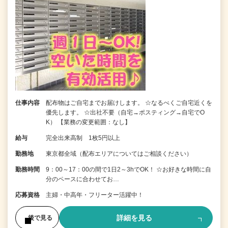
仕事内容
配布物はご自宅までお届けします。 ☆なるべくご自宅近くを
優先します。 ☆出社不要（自宅→ポスティング→自宅でO
K） 【業務の変更範囲：なし】
給与
完全出来高制 1枚5円以上
勤務地
東京都全域（配布エリアについてはご相談ください）
勤務時間
9：00～17：00の間で1日2～3hでOK！ ☆お好きな時間に自
分のペースに合わせてお…
応募資格
主婦・中高年・フリーター活躍中！
詳細を見る
後で見る