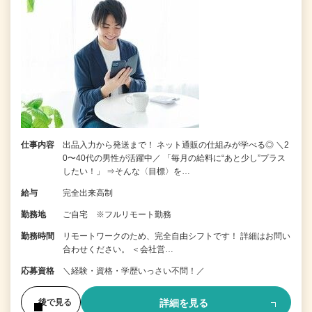
仕事内容
出品入力から発送まで！ ネット通販の仕組みが学べる◎ ＼2
0〜40代の男性が活躍中／ 「毎月の給料に“あと少し”プラス
したい！」 ⇒そんな〈目標〉を…
給与
完全出来高制
勤務地
ご自宅 ※フルリモート勤務
勤務時間
リモートワークのため、完全自由シフトです！ 詳細はお問い
合わせください。 ＜会社営…
応募資格
＼経験・資格・学歴いっさい不問！／
詳細を見る
後で見る