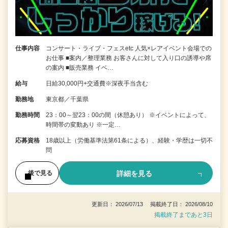
仕事内容
コンサート・ライブ・フェスetc 人気×レアイベント会場での
お仕事 ■案内／整理業務 お客さんに対して入り口の誘導や席
の案内 ■販売業務 イベ…
給与
日給30,000円+交通費※深夜手当含む
勤務地
東京都／千葉県
勤務時間
23：00～翌23：00の間（休憩あり） ※イベントによって、
時間帯の変動あり ※一定…
応募資格
18歳以上（労働基準法第61条による）、経験・学歴は一切不
問
詳細を見る
後で見る
更新日： 2026/07/13 掲載終了日： 2026/08/10
掲載終了まであと3日