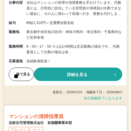
仕事内容
当社はマンションの管理や清掃業務を手がけています。代務
員とは、日常的に担当している管理員や清掃員が出勤できな
い場合に、その人に替わって現場へ行き、業務を代行しま…
給与
時給1,320円＋交通費全額支給
勤務地
東京都中央区他23区内・神奈川県内・埼玉県内・千葉県内な
ど近郊各地
勤務時間
9：00～17：50 ※上記の時間は支店勤務の場合です。 代務
要員として出勤の場合は各…
応募資格
未経験者歓迎！
詳細を見る
後で見る
更新日： 2026/07/24 掲載終了日： 2026/08/07
本日掲載終了になります
マンションの清掃指導員
近鉄住宅管理株式会社 首都圏事業本部
アルバイト
パート