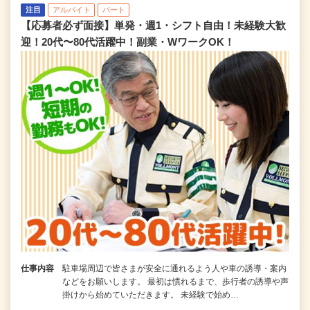
注目
アルバイト
パート
【応募者必ず面接】単発・週1・シフト自由！未経験大歓
迎！20代〜80代活躍中！副業・WワークOK！
仕事内容
駐車場周辺で皆さまが安全に通れるよう人や車の誘導・案内
などをお願いします。 最初は慣れるまで、歩行者の誘導や声
掛けから始めていただきます。 未経験で始め…