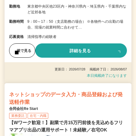
勤務地
東京都中央区他23区内・神奈川県内・埼玉県内・千葉県内な
ど近郊各地
勤務時間
9：00～17：50（支店勤務の場合） ※各物件への出勤の場
合、現場の就業時間に合わせて…
応募資格
清掃指導の経験者
詳細を見る
後で見る
更新日： 2026/07/28 掲載終了日： 2026/08/07
本日掲載終了になります
ネットショップのデータ入力・商品登録および発
送軽作業
合同会社Re Start
業務委託
在宅・内職
【Wワーク歓迎！】副業で月15万円前後を見込めるフリ
マアプリ出品の運用サポート！未経験／在宅OK