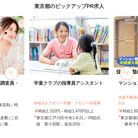
東京都のピックアップPR求人
宅調査員・
学童クラブの指導員アシスタント
マンショ
住友不動産建
学校法人アゼリー学園 アゼリー保育園
31a
出来高制／時
時給1,310円～時給1,470円以上
時給1,6
多数♪ご自
東京都江戸川区中央1-8-21／JR総武
東京都港
働...
線「新小岩駅」徒歩20分...
「麻布十番