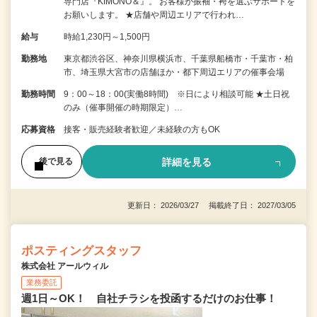
専門店『KIMONO＆』。 お客様が振袖・袴を選ぶサポートを
お願いします。 ★店舗や周辺エリアで行われ…
給与
時給1,230円～1,500円
勤務地
東京都渋谷区、神奈川県横浜市、千葉県船橋市・千葉市・柏
市、埼玉県大宮市の店舗ほか・都下周辺エリアの催事会場
勤務時間
9：00～18：00(実働8時間) ※日により相談可能 ★土日祝
のみ（催事開催の時期限定）…
応募資格
接客・販売経験者歓迎／未経験の方もOK
詳細を見る
後で見る
更新日： 2026/03/27 掲載終了日： 2027/03/05
ポスティングスタッフ
株式会社 アールウィル
業務委託
週1日～OK！ 自社チラシを投函するだけのお仕事！