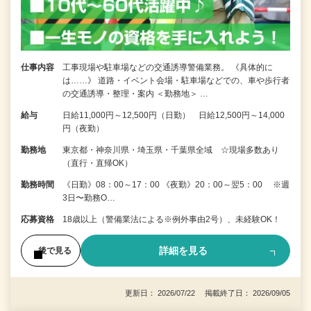
仕事内容
工事現場や駐車場などの交通誘導警備業務。 《具体的に
は……》 道路・イベント会場・駐車場などでの、車や歩行者
の交通誘導・整理・案内 ＜勤務地＞ …
給与
日給11,000円～12,500円（日勤） 日給12,500円～14,000
円（夜勤）
勤務地
東京都・神奈川県・埼玉県・千葉県全域 ☆現場多数あり
（直行・直帰OK）
勤務時間
《日勤》08：00～17：00 《夜勤》20：00～翌5：00 ※週
3日〜勤務O…
応募資格
18歳以上（警備業法による※例外事由2号）、未経験OK！
詳細を見る
後で見る
更新日： 2026/07/22 掲載終了日： 2026/09/05