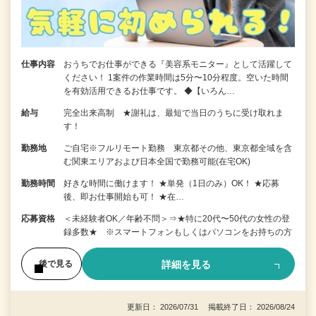
仕事内容
おうちでお仕事ができる『美容系モニター』として活躍して
ください！ 1案件の作業時間は5分〜10分程度。空いた時間
を有効活用できるお仕事です。 ◆【いろん…
給与
完全出来高制 ★謝礼は、最短で当日のうちに受け取れま
す！
勤務地
ご自宅※フルリモート勤務 東京都その他、東京都全域を含
む関東エリアおよび日本全国で勤務可能(在宅OK)
勤務時間
好きな時間に働けます！ ★単発（1日のみ）OK！ ★応募
後、即お仕事開始も可！ ★在…
応募資格
＜未経験者OK／年齢不問＞⇒★特に20代〜50代の女性の登
録多数★ ※スマートフォンもしくはパソコンをお持ちの方
詳細を見る
後で見る
更新日： 2026/07/31 掲載終了日： 2026/08/24