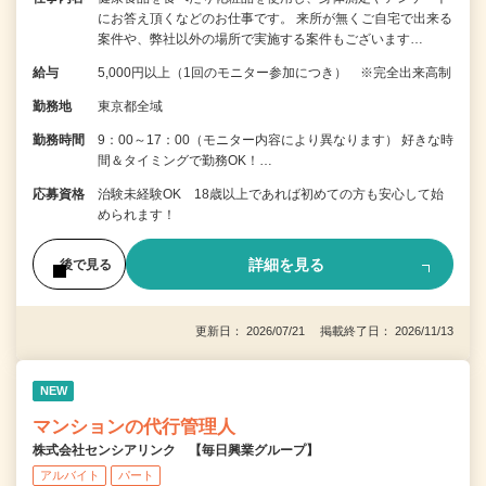
にお答え頂くなどのお仕事です。 来所が無くご自宅で出来る
案件や、弊社以外の場所で実施する案件もございます…
給与
5,000円以上（1回のモニター参加につき） ※完全出来高制
勤務地
東京都全域
勤務時間
9：00～17：00（モニター内容により異なります） 好きな時
間＆タイミングで勤務OK！…
応募資格
治験未経験OK 18歳以上であれば初めての方も安心して始
められます！
詳細を見る
後で見る
更新日： 2026/07/21 掲載終了日： 2026/11/13
NEW
マンションの代行管理人
株式会社センシアリンク 【毎日興業グループ】
アルバイト
パート