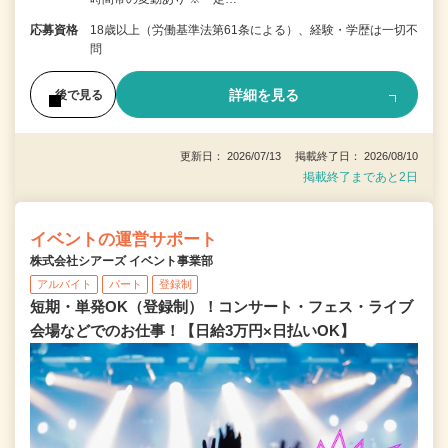
応募資格
18歳以上（労働基準法第61条による）、経験・学歴は一切不
問
詳細を見る
後で見る
更新日： 2026/07/13 掲載終了日： 2026/08/10
掲載終了まであと2日
イベントの運営サポート
株式会社シアーズ イベント事業部
アルバイト
パート
登録制
短期・単発OK（登録制）！コンサート・フェス・ライブ
会場などでのお仕事！【日給3万円×日払いOK】