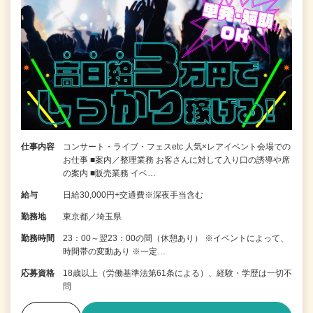
仕事内容
コンサート・ライブ・フェスetc 人気×レアイベント会場での
お仕事 ■案内／整理業務 お客さんに対して入り口の誘導や席
の案内 ■販売業務 イベ…
給与
日給30,000円+交通費※深夜手当含む
勤務地
東京都／埼玉県
勤務時間
23：00～翌23：00の間（休憩あり） ※イベントによって、
時間帯の変動あり ※一定…
応募資格
18歳以上（労働基準法第61条による）、経験・学歴は一切不
問