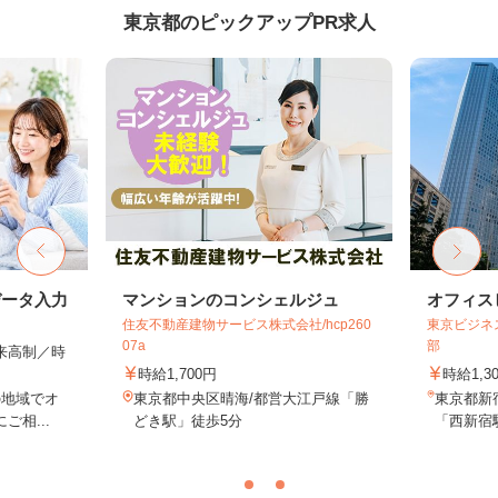
東京都のピックアップPR求人
データ入力
マンションのコンシェルジュ
オフィス
住友不動産建物サービス株式会社/hcp260
東京ビジネ
07a
部
出来高制／時
時給1,700円
時給1,3
の地域でオ
東京都中央区晴海/都営大江戸線「勝
東京都新
相...
どき駅」徒歩5分
「西新宿駅