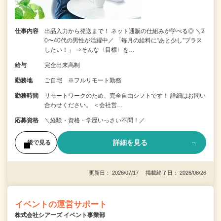
仕事内容
出品入力から発送まで！ ネット通販の仕組みが学べる◎ ＼2
0〜40代の男性が活躍中／ 「毎月の給料に“あと少し”プラス
したい！」 ⇒そんな〈目標〉を…
給与
完全出来高制
勤務地
ご自宅 ※フルリモート勤務
勤務時間
リモートワークのため、完全自由シフトです！ 詳細はお問い
合わせください。 ＜会社営…
応募資格
＼経験・資格・学歴いっさい不問！／
詳細を見る
後で見る
更新日： 2026/07/17 掲載終了日： 2026/08/26
イベントの運営サポート
株式会社シアーズ イベント事業部