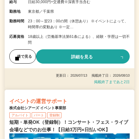
給与
日給30,000円+交通費※深夜手当含む
勤務地
東京都／千葉県
勤務時間
23：00～翌23：00の間（休憩あり） ※イベントによって、
時間帯の変動あり ※一定…
応募資格
18歳以上（労働基準法第61条による）、経験・学歴は一切不
問
詳細を見る
後で見る
更新日： 2026/07/13 掲載終了日： 2026/08/10
掲載終了まであと2日
イベントの運営サポート
株式会社シアーズ イベント事業部
アルバイト
パート
登録制
短期・単発OK（登録制）！コンサート・フェス・ライブ
会場などでのお仕事！【日給3万円×日払いOK】