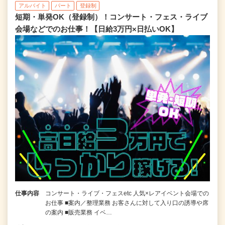
アルバイト
パート
登録制
短期・単発OK（登録制）！コンサート・フェス・ライブ
会場などでのお仕事！【日給3万円×日払いOK】
仕事内容
コンサート・ライブ・フェスetc 人気×レアイベント会場での
お仕事 ■案内／整理業務 お客さんに対して入り口の誘導や席
の案内 ■販売業務 イベ…