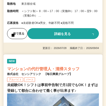
勤務地
東京都全域
勤務時間
＜シフト制＞ 8：00～17：00（実働8h） 17：00～翌9：00
（実働14h） …
応募資格
●未経験者OK●男女、年齢不問 ●資格不問
詳細を見る
後で見る
更新日： 2026/07/28 掲載終了日： 2026/09/04
NEW
マンションの代行管理人・清掃スタッフ
株式会社 センシアリンク 【毎日興業グループ】
アルバイト
パート
未経験OK！シフトは事前申告制で月1回でもOK！まずは
登録して都合に合わせて働く事が出来ます♪