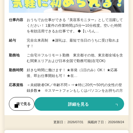
仕事内容
おうちでお仕事ができる『美容系モニター』として活躍して
ください！ 1案件の作業時間は5分〜10分程度。空いた時間
を有効活用できるお仕事です。 ◆【いろん…
給与
完全出来高制 ★謝礼は、最短で当日のうちに受け取れま
す！
勤務地
ご自宅※フルリモート勤務 東京都その他、東京都全域を含
む関東エリアおよび日本全国で勤務可能(在宅OK)
勤務時間
好きな時間に働けます！ ★単発（1日のみ）OK！ ★応募
後、即お仕事開始も可！ ★在…
応募資格
＜未経験者OK／年齢不問＞⇒★特に20代〜50代の女性の登
録多数★ ※スマートフォンもしくはパソコンをお持ちの方
詳細を見る
後で見る
更新日： 2026/07/31 掲載終了日： 2026/08/24