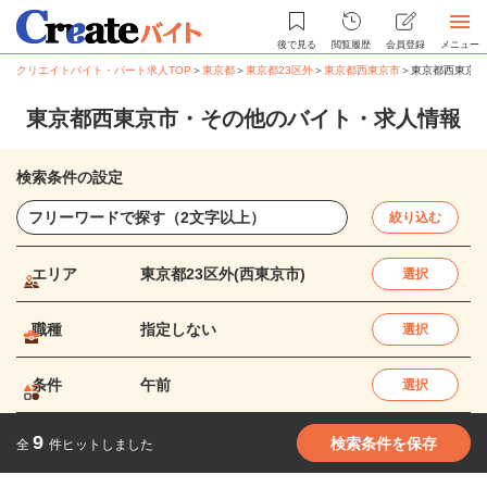
後で見る
閲覧履歴
会員登録
メニュー
クリエイトバイト・パート求人TOP
＞
東京都
＞
東京都23区外
＞
東京都西東京市
＞
東京都西東京市
東京都西東京市・その他のバイト・求人情報
検索条件の設定
絞り込む
エリア
東京都23区外(西東京市)
選択
職種
指定しない
選択
条件
午前
選択
9
検索条件を保存
全
件ヒットしました