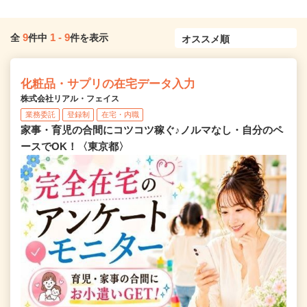
9
1
-
9
全
件中
件を表示
化粧品・サプリの在宅データ入力
株式会社リアル・フェイス
業務委託
登録制
在宅・内職
家事・育児の合間にコツコツ稼ぐ♪ノルマなし・自分のペ
ースでOK！〈東京都〉