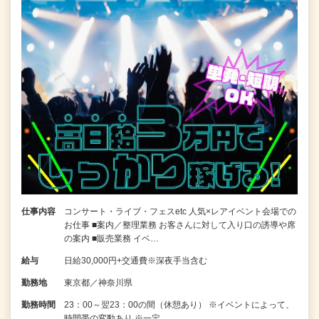
仕事内容
コンサート・ライブ・フェスetc 人気×レアイベント会場での
お仕事 ■案内／整理業務 お客さんに対して入り口の誘導や席
の案内 ■販売業務 イベ…
給与
日給30,000円+交通費※深夜手当含む
勤務地
東京都／神奈川県
勤務時間
23：00～翌23：00の間（休憩あり） ※イベントによって、
時間帯の変動あり ※一定…