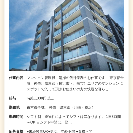
仕事内容
マンション管理員・清掃の代行業務のお仕事です。 東京都全
域、神奈川県東部（横浜市・川崎市）エリアのマンションに
スポットで入って頂きお住まいの方の快適な暮らし…
給与
時給1,330円以上
勤務地
東京都全域、 神奈川県東部（川崎・横浜）
勤務時間
シフト制 ※物件によってシフトは異なります。 1日3時間
～OK ☆シフト申請は、勤…
応募資格
●未経験者OK●男女、年齢不問 ●資格不問