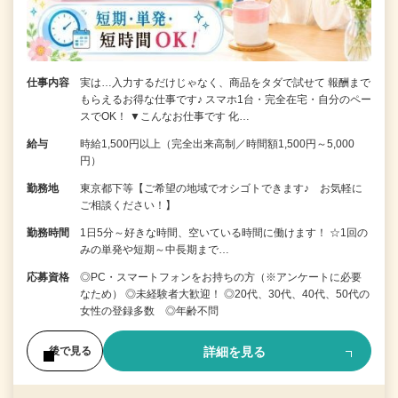
仕事内容
実は…入力するだけじゃなく、商品をタダで試せて 報酬まで
もらえるお得な仕事です♪ スマホ1台・完全在宅・自分のペー
スでOK！ ▼こんなお仕事です 化…
給与
時給1,500円以上（完全出来高制／時間額1,500円～5,000
円）
勤務地
東京都下等【ご希望の地域でオシゴトできます♪ お気軽に
ご相談ください！】
勤務時間
1日5分～好きな時間、空いている時間に働けます！ ☆1回の
みの単発や短期～中長期まで…
応募資格
◎PC・スマートフォンをお持ちの方（※アンケートに必要
なため） ◎未経験者大歓迎！ ◎20代、30代、40代、50代の
女性の登録多数 ◎年齢不問
詳細を見る
後で見る