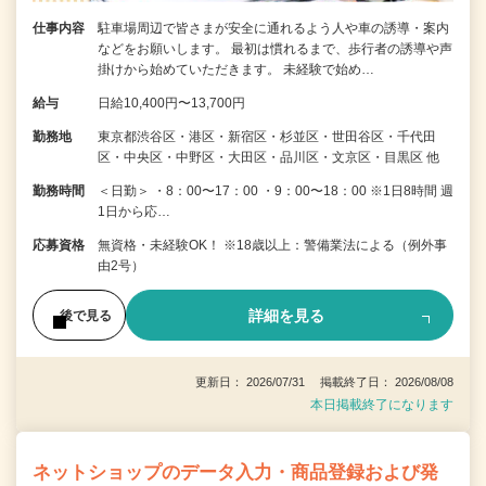
仕事内容
駐車場周辺で皆さまが安全に通れるよう人や車の誘導・案内
などをお願いします。 最初は慣れるまで、歩行者の誘導や声
掛けから始めていただきます。 未経験で始め…
給与
日給10,400円〜13,700円
勤務地
東京都渋谷区・港区・新宿区・杉並区・世田谷区・千代田
区・中央区・中野区・大田区・品川区・文京区・目黒区 他
勤務時間
＜日勤＞ ・8：00〜17：00 ・9：00〜18：00 ※1日8時間 週
1日から応…
応募資格
無資格・未経験OK！ ※18歳以上：警備業法による（例外事
由2号）
詳細を見る
後で見る
更新日： 2026/07/31 掲載終了日： 2026/08/08
本日掲載終了になります
ネットショップのデータ入力・商品登録および発