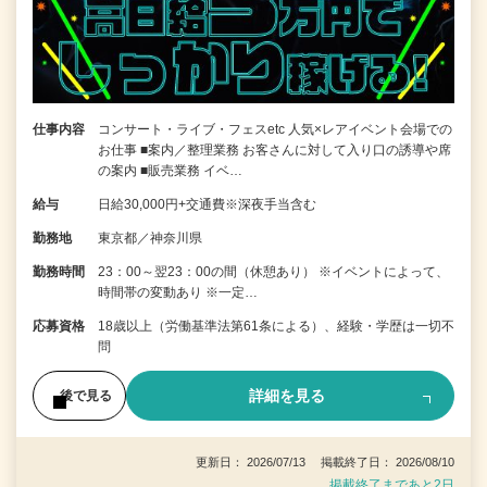
仕事内容
コンサート・ライブ・フェスetc 人気×レアイベント会場での
お仕事 ■案内／整理業務 お客さんに対して入り口の誘導や席
の案内 ■販売業務 イベ…
給与
日給30,000円+交通費※深夜手当含む
勤務地
東京都／神奈川県
勤務時間
23：00～翌23：00の間（休憩あり） ※イベントによって、
時間帯の変動あり ※一定…
応募資格
18歳以上（労働基準法第61条による）、経験・学歴は一切不
問
詳細を見る
後で見る
更新日： 2026/07/13 掲載終了日： 2026/08/10
掲載終了まであと2日