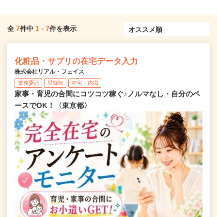
7
1
-
7
全
件中
件を表示
化粧品・サプリの在宅データ入力
株式会社リアル・フェイス
業務委託
登録制
在宅・内職
家事・育児の合間にコツコツ稼ぐ♪ノルマなし・自分のペ
ースでOK！〈東京都〉