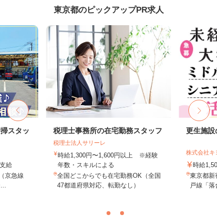
東京都のピックアップPR求人
清掃スタッ
税理士事務所の在宅勤務スタッフ
更生施設
税理士法人サリーレ
株式会社キ
時給1,300円〜1,600円以上 ※経験
費支給
年数・スキルによる
時給1,5
2（京急線
全国どこからでも在宅勤務OK（全国
東京都新
..
47都道府県対応、転勤なし）
戸線「落合