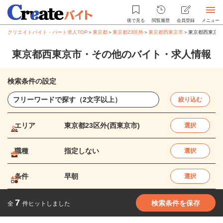
後で見る
閲覧履歴
会員登録
メニュー
クリエイトバイト・パート求人TOP
＞
東京都
＞
東京都23区外
＞
東京都西東京市
＞
東京都西東京市
東京都西東京市・その他のバイト・求人情報
検索条件の設定
絞り込む
エリア
東京都23区外(西東京市)
選択
職種
指定しない
選択
条件
早朝
選択
7
検索条件を保存
全
件ヒットしました