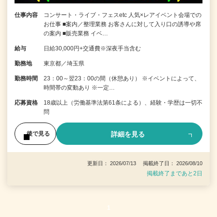
仕事内容
コンサート・ライブ・フェスetc 人気×レアイベント会場での
お仕事 ■案内／整理業務 お客さんに対して入り口の誘導や席
の案内 ■販売業務 イベ…
給与
日給30,000円+交通費※深夜手当含む
勤務地
東京都／埼玉県
勤務時間
23：00～翌23：00の間（休憩あり） ※イベントによって、
時間帯の変動あり ※一定…
応募資格
18歳以上（労働基準法第61条による）、経験・学歴は一切不
問
詳細を見る
後で見る
更新日： 2026/07/13 掲載終了日： 2026/08/10
掲載終了まであと2日
1