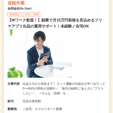
送軽作業
合同会社Re Start
業務委託
在宅・内職
【Wワーク歓迎！】副業で月15万円前後を見込めるフリ
マアプリ出品の運用サポート！未経験／在宅OK
仕事内容
出品入力から発送まで！ ネット通販の仕組みが学べる◎ ＼2
0〜40代の男性が活躍中／ 「毎月の給料に“あと少し”プラス
したい！」 ⇒そんな〈目標〉を…
給与
完全出来高制
勤務地
ご自宅 ※フルリモート勤務