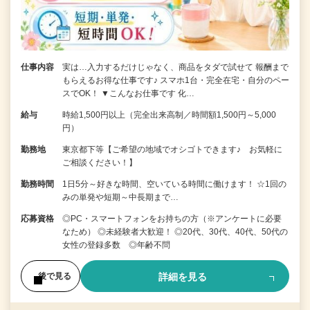
仕事内容
実は…入力するだけじゃなく、商品をタダで試せて 報酬まで
もらえるお得な仕事です♪ スマホ1台・完全在宅・自分のペー
スでOK！ ▼こんなお仕事です 化…
給与
時給1,500円以上（完全出来高制／時間額1,500円～5,000
円）
勤務地
東京都下等【ご希望の地域でオシゴトできます♪ お気軽に
ご相談ください！】
勤務時間
1日5分～好きな時間、空いている時間に働けます！ ☆1回の
みの単発や短期～中長期まで…
応募資格
◎PC・スマートフォンをお持ちの方（※アンケートに必要
なため） ◎未経験者大歓迎！ ◎20代、30代、40代、50代の
女性の登録多数 ◎年齢不問
詳細を見る
後で見る