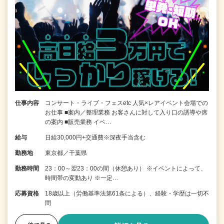
仕事内容
コンサート・ライブ・フェスetc 人気×レアイベント会場での
お仕事 ■案内／整理業務 お客さんに対して入り口の誘導や席
の案内 ■販売業務 イベ…
給与
日給30,000円+交通費※深夜手当含む
勤務地
東京都／千葉県
勤務時間
23：00～翌23：00の間（休憩あり） ※イベントによって、
時間帯の変動あり ※一定…
応募資格
18歳以上（労働基準法第61条による）、経験・学歴は一切不
問