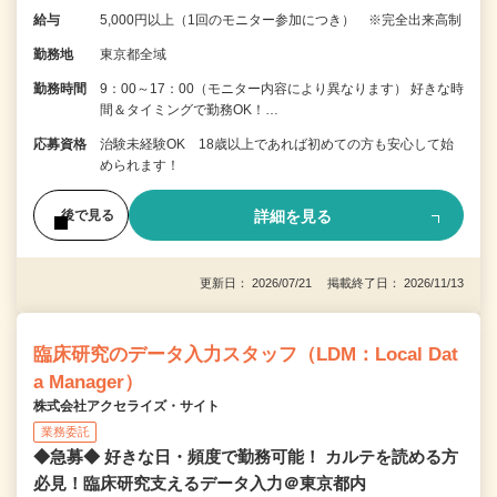
給与
5,000円以上（1回のモニター参加につき） ※完全出来高制
勤務地
東京都全域
勤務時間
9：00～17：00（モニター内容により異なります） 好きな時
間＆タイミングで勤務OK！…
応募資格
治験未経験OK 18歳以上であれば初めての方も安心して始
められます！
詳細を見る
後で見る
更新日： 2026/07/21 掲載終了日： 2026/11/13
臨床研究のデータ入力スタッフ（LDM：Local Dat
a Manager）
株式会社アクセライズ・サイト
業務委託
◆急募◆ 好きな日・頻度で勤務可能！ カルテを読める方
必見！臨床研究支えるデータ入力＠東京都内