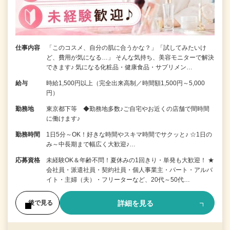
仕事内容
「このコスメ、自分の肌に合うかな？」「試してみたいけ
ど、費用が気になる…」 そんな気持ち、美容モニターで解決
できます♪ 気になる化粧品・健康食品・サプリメン…
給与
時給1,500円以上（完全出来高制／時間額1,500円～5,000
円）
勤務地
東京都下等 ◆勤務地多数♪ご自宅やお近くの店舗で間時間
に働けます♪
勤務時間
1日5分～OK！好きな時間やスキマ時間でサクッと♪ ☆1日の
み～中長期まで幅広く大歓迎♪…
応募資格
未経験OK＆年齢不問！夏休みの1回きり・単発も大歓迎！ ★
会社員・派遣社員・契約社員・個人事業主・パート・アルバ
イト・主婦（夫）・フリーターなど、20代～50代…
詳細を見る
後で見る