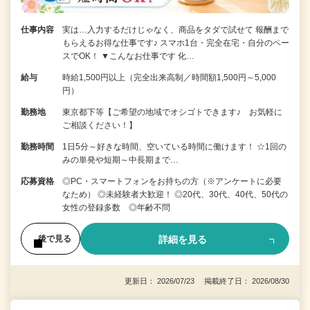
仕事内容
実は…入力するだけじゃなく、商品をタダで試せて 報酬まで
もらえるお得な仕事です♪ スマホ1台・完全在宅・自分のペー
スでOK！ ▼こんなお仕事です 化…
給与
時給1,500円以上（完全出来高制／時間額1,500円～5,000
円）
勤務地
東京都下等【ご希望の地域でオシゴトできます♪ お気軽に
ご相談ください！】
勤務時間
1日5分～好きな時間、空いている時間に働けます！ ☆1回の
みの単発や短期～中長期まで…
応募資格
◎PC・スマートフォンをお持ちの方（※アンケートに必要
なため） ◎未経験者大歓迎！ ◎20代、30代、40代、50代の
女性の登録多数 ◎年齢不問
詳細を見る
後で見る
更新日： 2026/07/23 掲載終了日： 2026/08/30