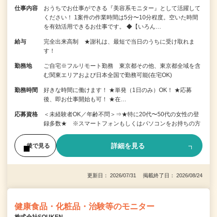
仕事内容
おうちでお仕事ができる『美容系モニター』として活躍して
ください！ 1案件の作業時間は5分〜10分程度。空いた時間
を有効活用できるお仕事です。 ◆【いろん…
給与
完全出来高制 ★謝礼は、最短で当日のうちに受け取れま
す！
勤務地
ご自宅※フルリモート勤務 東京都その他、東京都全域を含
む関東エリアおよび日本全国で勤務可能(在宅OK)
勤務時間
好きな時間に働けます！ ★単発（1日のみ）OK！ ★応募
後、即お仕事開始も可！ ★在…
応募資格
＜未経験者OK／年齢不問＞⇒★特に20代〜50代の女性の登
録多数★ ※スマートフォンもしくはパソコンをお持ちの方
詳細を見る
後で見る
更新日： 2026/07/31 掲載終了日： 2026/08/24
健康食品・化粧品・治験等のモニター
株式会社SOUKEN