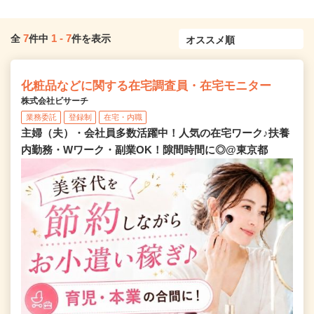
7
1
-
7
全
件中
件を表示
化粧品などに関する在宅調査員・在宅モニター
株式会社ビサーチ
業務委託
登録制
在宅・内職
主婦（夫）・会社員多数活躍中！人気の在宅ワーク♪扶養
内勤務・Wワーク・副業OK！隙間時間に◎@東京都