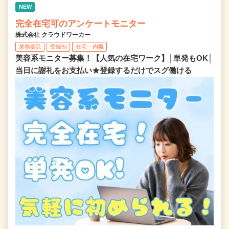
NEW
完全在宅可のアンケートモニター
株式会社 クラウドワーカー
業務委託
登録制
在宅・内職
美容系モニター募集！【人気の在宅ワーク】│単発もOK│
当日に謝礼をお支払い★登録するだけでスグ働ける