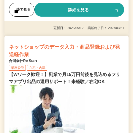
詳細を見る
後で見る
更新日： 2026/05/12 掲載終了日： 2027/03/31
ネットショップのデータ入力・商品登録および発
送軽作業
合同会社Re Start
業務委託
在宅・内職
【Wワーク歓迎！】副業で月15万円前後を見込めるフリ
マアプリ出品の運用サポート！未経験／在宅OK