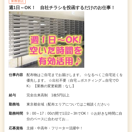
業務委託
週1日～OK！ 自社チラシを投函するだけのお仕事！
仕事内容
配布物はご自宅までお届けします。 ☆なるべくご自宅近くを
優先します。 ☆出社不要（自宅→ポスティング→自宅でO
K） 【業務の変更範囲：なし】
給与
完全出来高制 1枚5円以上
勤務地
東京都全域（配布エリアについてはご相談ください）
勤務時間
9：00～17：00の間で1日2～3hでOK！ ☆お好きな時間に自
分のペースに合わせてお…
応募資格
主婦・中高年・フリーター活躍中！