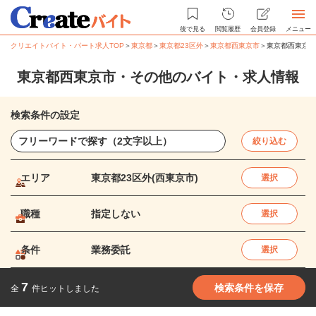
後で見る
閲覧履歴
会員登録
メニュー
クリエイトバイト・パート求人TOP
＞
東京都
＞
東京都23区外
＞
東京都西東京市
＞
東京都西東京市
東京都西東京市・その他のバイト・求人情報
検索条件の設定
絞り込む
エリア
東京都23区外(西東京市)
選択
職種
指定しない
選択
条件
業務委託
選択
7
検索条件を保存
全
件ヒットしました