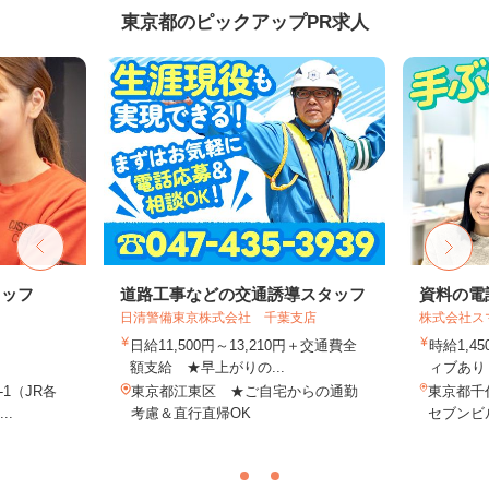
東京都のピックアップPR求人
タッフ
道路工事などの交通誘導スタッフ
資料の電
日清警備東京株式会社 千葉支店
株式会社ス
日給11,500円～13,210円＋交通費全
時給1,4
額支給 ★早上がりの...
ィブあり 
-1（JR各
東京都江東区 ★ご自宅からの通勤
東京都千代
..
考慮＆直行直帰OK
セブンビル