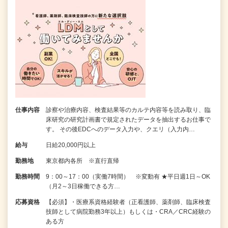
仕事内容
診察や治療内容、検査結果等のカルテ内容等を読み取り、臨
床研究の研究計画書で規定されたデータを抽出するお仕事で
す。 その後EDCへのデータ入力や、クエリ（入力内…
給与
日給20,000円以上
勤務地
東京都内各所 ※直行直帰
勤務時間
9：00～17：00（実働7時間） ※変動有 ★平日週1日～OK
（月2～3日稼働できる方…
応募資格
【必須】・医療系資格経験者（正看護師、薬剤師、臨床検査
技師として病院勤務3年以上）もしくは・CRA／CRC経験の
ある方