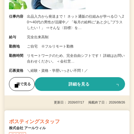
仕事内容
出品入力から発送まで！ ネット通販の仕組みが学べる◎ ＼2
0〜40代の男性が活躍中／ 「毎月の給料に“あと少し”プラス
したい！」 ⇒そんな〈目標〉を…
給与
完全出来高制
勤務地
ご自宅 ※フルリモート勤務
勤務時間
リモートワークのため、完全自由シフトです！ 詳細はお問い
合わせください。 ＜会社営…
応募資格
＼経験・資格・学歴いっさい不問！／
詳細を見る
後で見る
更新日： 2026/07/17 掲載終了日： 2026/08/26
ポスティングスタッフ
株式会社 アールウィル