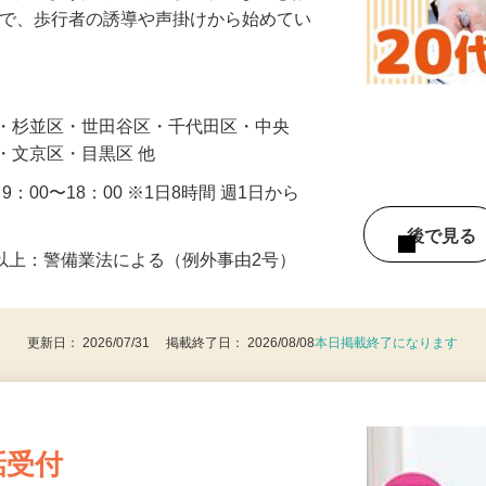
に通れるよう人や車の誘導・案内などをお
まで、歩行者の誘導や声掛けから始めてい
…
区・杉並区・世田谷区・千代田区・中央
・文京区・目黒区 他
・9：00〜18：00 ※1日8時間 週1日から
後で見
8歳以上：警備業法による（例外事由2号）
更新日： 2026/07/31 掲載終了日： 2026/08/08
本日掲載終了になります