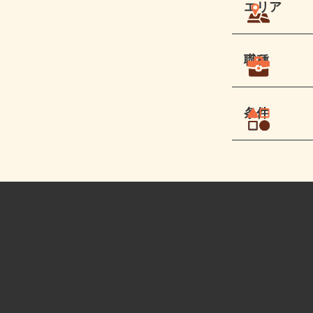
エリア
職種
条件