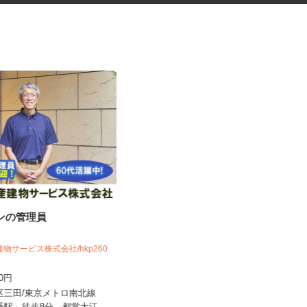
ョンの管理員
振袖・袴レンタル、フォトスタ
ジオの運営スタッ...
建物サービス株式会社/hkp260
KIMONO＆ 新宿店／株式会社アニバーサ
リー
600円
時給1,250円～1,350円以上＋手当