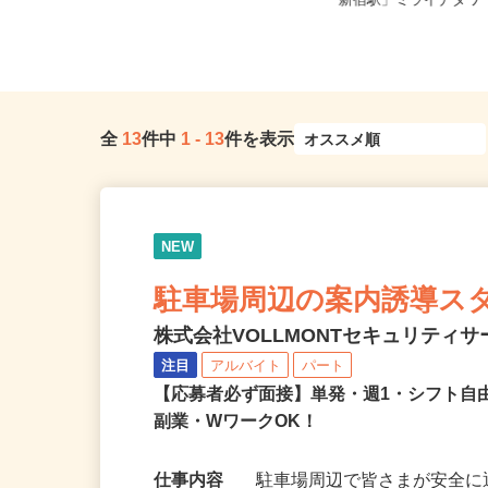
東京都港区三田/東京メトロ南北線
東京都渋谷区千駄ヶ谷5-2
「麻布十番駅」徒歩8分、都営大江...
「新宿駅」ミライナタワー
全
13
件中
1
-
13
件を表示
NEW
駐車場周辺の案内誘導ス
株式会社VOLLMONTセキュリティ
注目
アルバイト
パート
【応募者必ず面接】単発・週1・シフト自
副業・WワークOK！