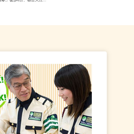
港区三田/東京メトロ南北線
東京都渋谷区千駄ヶ谷5-27-3（JR
十番駅」徒歩8分、都営大江...
「新宿駅」ミライナタワー改...