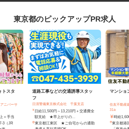
東京都のピックアップPR求人
ォトスタ
道路工事などの交通誘導スタッ
マンシ
フ
日清警備東京株式会社 千葉支店
会社アニバーサ
住友不動産
31a
日給11,500円～13,210円＋交通費全
円以上＋手当
額支給 ★早上がりの...
時給1,