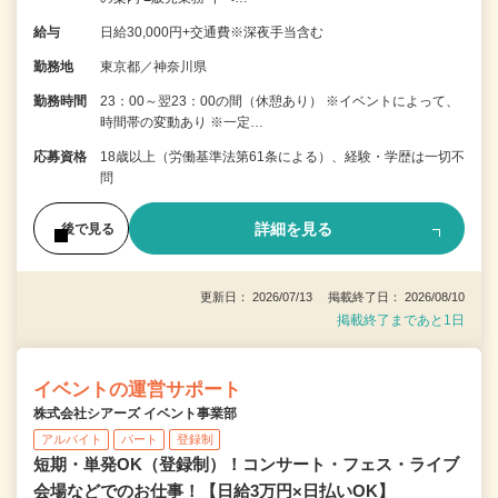
給与
日給30,000円+交通費※深夜手当含む
勤務地
東京都／神奈川県
勤務時間
23：00～翌23：00の間（休憩あり） ※イベントによって、
時間帯の変動あり ※一定…
応募資格
18歳以上（労働基準法第61条による）、経験・学歴は一切不
問
詳細を見る
後で見る
更新日： 2026/07/13 掲載終了日： 2026/08/10
掲載終了まであと1日
イベントの運営サポート
株式会社シアーズ イベント事業部
アルバイト
パート
登録制
短期・単発OK（登録制）！コンサート・フェス・ライブ
会場などでのお仕事！【日給3万円×日払いOK】