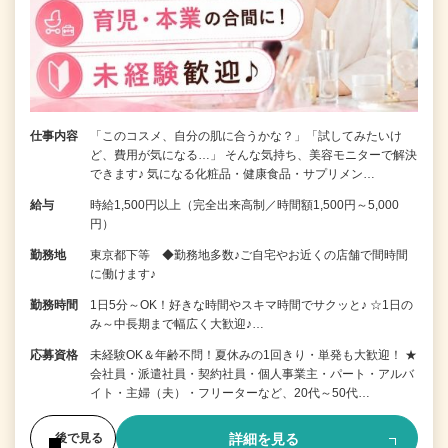
仕事内容
「このコスメ、自分の肌に合うかな？」「試してみたいけ
ど、費用が気になる…」 そんな気持ち、美容モニターで解決
できます♪ 気になる化粧品・健康食品・サプリメン…
給与
時給1,500円以上（完全出来高制／時間額1,500円～5,000
円）
勤務地
東京都下等 ◆勤務地多数♪ご自宅やお近くの店舗で間時間
に働けます♪
勤務時間
1日5分～OK！好きな時間やスキマ時間でサクッと♪ ☆1日の
み～中長期まで幅広く大歓迎♪…
応募資格
未経験OK＆年齢不問！夏休みの1回きり・単発も大歓迎！ ★
会社員・派遣社員・契約社員・個人事業主・パート・アルバ
イト・主婦（夫）・フリーターなど、20代～50代…
詳細を見る
後で見る