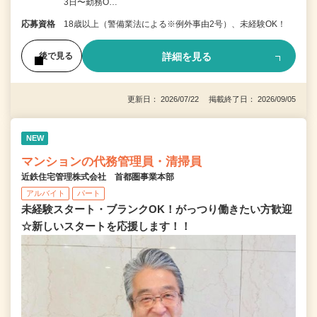
3日〜勤務O…
応募資格
18歳以上（警備業法による※例外事由2号）、未経験OK！
詳細を見る
後で見る
更新日： 2026/07/22 掲載終了日： 2026/09/05
NEW
マンションの代務管理員・清掃員
近鉄住宅管理株式会社 首都圏事業本部
アルバイト
パート
未経験スタート・ブランクOK！がっつり働きたい方歓迎
☆新しいスタートを応援します！！