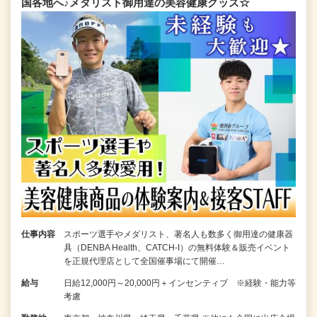
国各地へ♪メダリスト御用達の美容健康グッズ☆
仕事内容
スポーツ選手やメダリスト、著名人も数多く御用達の健康器
具（DENBA Health、CATCH-I）の無料体験＆販売イベント
を正規代理店として全国催事場にて開催…
給与
日給12,000円～20,000円＋インセンティブ ※経験・能力等
考慮