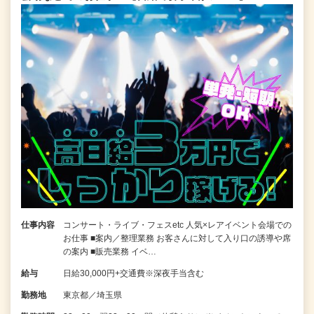
仕事内容
コンサート・ライブ・フェスetc 人気×レアイベント会場での
お仕事 ■案内／整理業務 お客さんに対して入り口の誘導や席
の案内 ■販売業務 イベ…
給与
日給30,000円+交通費※深夜手当含む
勤務地
東京都／埼玉県