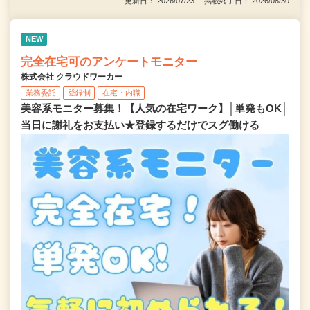
更新日： 2026/07/23 掲載終了日： 2026/08/30
NEW
完全在宅可のアンケートモニター
株式会社 クラウドワーカー
業務委託
登録制
在宅・内職
美容系モニター募集！【人気の在宅ワーク】│単発もOK│
当日に謝礼をお支払い★登録するだけでスグ働ける