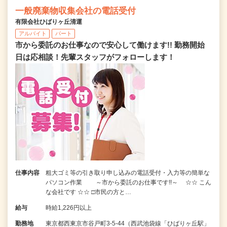
一般廃棄物収集会社の電話受付
有限会社ひばりヶ丘清運
アルバイト
パート
市から委託のお仕事なので安心して働けます!! 勤務開始
日は応相談！先輩スタッフがフォローします！
仕事内容
粗大ゴミ等の引き取り申し込みの電話受付・入力等の簡単な
パソコン作業 ～市から委託のお仕事です!!～ ☆☆ こん
な会社です ☆☆ □市民の方と…
給与
時給1,226円以上
勤務地
東京都西東京市谷戸町3-5-44（西武池袋線「ひばりヶ丘駅」