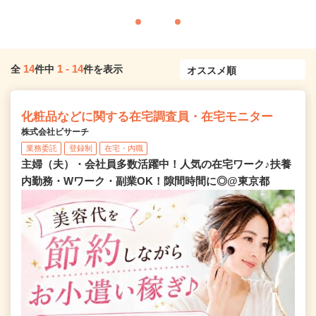
14
1
-
14
全
件中
件を表示
化粧品などに関する在宅調査員・在宅モニター
株式会社ビサーチ
業務委託
登録制
在宅・内職
主婦（夫）・会社員多数活躍中！人気の在宅ワーク♪扶養
内勤務・Wワーク・副業OK！隙間時間に◎@東京都