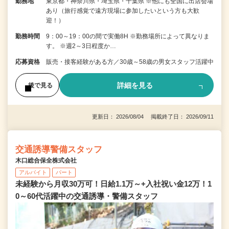
勤務地
東京都・神奈川県・埼玉県・千葉県 ※他にも全国に出店会場
あり（旅行感覚で遠方現場に参加したいという方も大歓
迎！）
勤務時間
9：00～19：00の間で実働8H ※勤務場所によって異なりま
す。 ※週2～3日程度か…
応募資格
販売・接客経験がある方／30歳～58歳の男女スタッフ活躍中
詳細を見る
後で見る
更新日： 2026/08/04 掲載終了日： 2026/09/11
交通誘導警備スタッフ
木口総合保全株式会社
アルバイト
パート
未経験から月収30万可！日給1.1万～+入社祝い金12万！1
0～60代活躍中の交通誘導・警備スタッフ