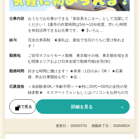
仕事内容
おうちでお仕事ができる『美容系モニター』として活躍して
ください！ 1案件の作業時間は5分〜10分程度。空いた時間
を有効活用できるお仕事です。 ◆【いろん…
給与
完全出来高制 ★謝礼は、最短で当日のうちに受け取れま
す！
勤務地
ご自宅※フルリモート勤務 東京都その他、東京都全域を含
む関東エリアおよび日本全国で勤務可能(在宅OK)
勤務時間
好きな時間に働けます！ ★単発（1日のみ）OK！ ★応募
後、即お仕事開始も可！ ★在…
応募資格
＜未経験者OK／年齢不問＞⇒★特に20代〜50代の女性の登
録多数★ ※スマートフォンもしくはパソコンをお持ちの方
詳細を見る
後で見る
更新日： 2026/07/31 掲載終了日： 2026/08/24