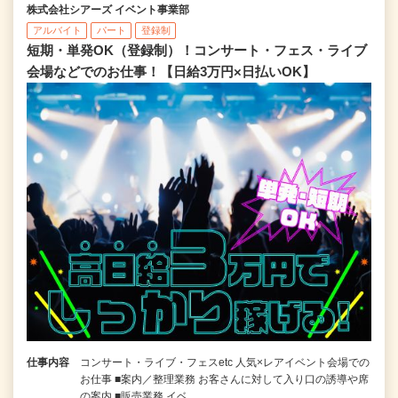
株式会社シアーズ イベント事業部
アルバイト
パート
登録制
短期・単発OK（登録制）！コンサート・フェス・ライブ
会場などでのお仕事！【日給3万円×日払いOK】
仕事内容
コンサート・ライブ・フェスetc 人気×レアイベント会場での
お仕事 ■案内／整理業務 お客さんに対して入り口の誘導や席
の案内 ■販売業務 イベ…