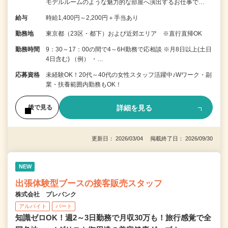
モデルルームのような魅力的な部屋へ演出するお仕事で…
給与
時給1,400円～2,200円＋手当あり
勤務地
東京都（23区・都下）および近郊エリア ※直行直帰OK
勤務時間
9：30～17：00の間で4～6H勤務で応相談 ※月8日以上(土日
4日含む) （例） ・…
応募資格
未経験OK！20代～40代の女性スタッフ活躍中♪Wワーク・副
業・扶養範囲内勤務もOK！
詳細を見る
後で見る
更新日： 2026/03/04 掲載終了日： 2026/09/30
NEW
出張体験型ブースの接客販売スタッフ
株式会社 プレバンク
アルバイト
パート
知識ゼロOK！週2～3日勤務で月収30万も！旅行感覚で全