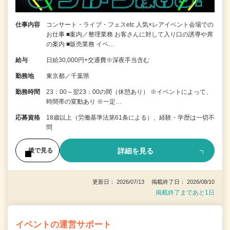
仕事内容
コンサート・ライブ・フェスetc 人気×レアイベント会場での
お仕事 ■案内／整理業務 お客さんに対して入り口の誘導や席
の案内 ■販売業務 イベ…
給与
日給30,000円+交通費※深夜手当含む
勤務地
東京都／千葉県
勤務時間
23：00～翌23：00の間（休憩あり） ※イベントによって、
時間帯の変動あり ※一定…
応募資格
18歳以上（労働基準法第61条による）、経験・学歴は一切不
問
詳細を見る
後で見る
更新日： 2026/07/13 掲載終了日： 2026/08/10
掲載終了まであと1日
イベントの運営サポート