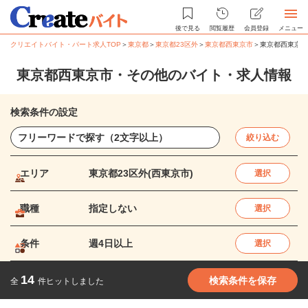
後で見る
閲覧履歴
会員登録
メニュー
クリエイトバイト・パート求人TOP
＞
東京都
＞
東京都23区外
＞
東京都西東京市
＞
東京都西東京市
東京都西東京市・その他のバイト・求人情報
検索条件の設定
絞り込む
エリア
東京都23区外(西東京市)
選択
職種
指定しない
選択
条件
週4日以上
選択
14
検索条件を保存
全
件ヒットしました