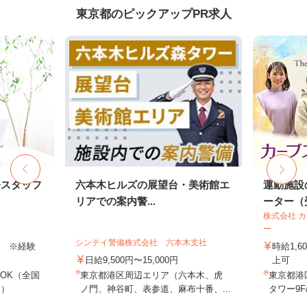
東京都のピックアップPR求人
務スタッフ
六本木ヒルズの展望台・美術館エ
運動施設
リアでの案内警...
ーター（受
株式会社 
ー
シンテイ警備株式会社 六本木支社
以上 ※経験
時給1,
日給9,500円〜15,000円
上可
OK（全国
東京都港区周辺エリア（六本木、虎
東京都港
し）
ノ門、神谷町、表参道、麻布十番、...
タワー9F