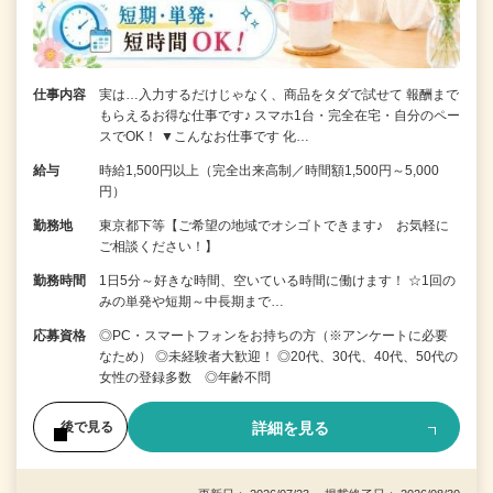
仕事内容
実は…入力するだけじゃなく、商品をタダで試せて 報酬まで
もらえるお得な仕事です♪ スマホ1台・完全在宅・自分のペー
スでOK！ ▼こんなお仕事です 化…
給与
時給1,500円以上（完全出来高制／時間額1,500円～5,000
円）
勤務地
東京都下等【ご希望の地域でオシゴトできます♪ お気軽に
ご相談ください！】
勤務時間
1日5分～好きな時間、空いている時間に働けます！ ☆1回の
みの単発や短期～中長期まで…
応募資格
◎PC・スマートフォンをお持ちの方（※アンケートに必要
なため） ◎未経験者大歓迎！ ◎20代、30代、40代、50代の
女性の登録多数 ◎年齢不問
詳細を見る
後で見る