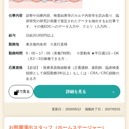
仕事内容
診察や治療内容、検査結果等のカルテ内容等を読み取り、臨
床研究の研究計画書で規定されたデータを抽出するお仕事で
す。 その後EDCへのデータ入力や、クエリ（入力内…
給与
日給20,000円以上
勤務地
東京都内各所 ※直行直帰
勤務時間
9：00～17：00（実働7時間） ※変動有 ★平日週1日～OK
（月2～3日稼働できる方…
応募資格
【必須】・医療系資格経験者（正看護師、薬剤師、臨床検査
技師として病院勤務3年以上）もしくは・CRA／CRC経験の
ある方
詳細を見る
後で見る
更新日： 2026/05/12 掲載終了日： 2027/03/31
お部屋演出スタッフ（ホームステージャー）