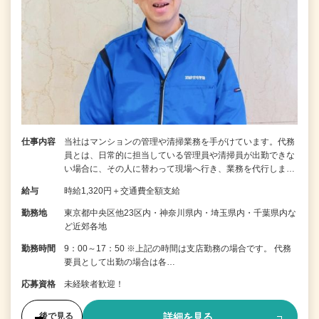
仕事内容
当社はマンションの管理や清掃業務を手がけています。代務
員とは、日常的に担当している管理員や清掃員が出勤できな
い場合に、その人に替わって現場へ行き、業務を代行しま…
給与
時給1,320円＋交通費全額支給
勤務地
東京都中央区他23区内・神奈川県内・埼玉県内・千葉県内な
ど近郊各地
勤務時間
9：00～17：50 ※上記の時間は支店勤務の場合です。 代務
要員として出勤の場合は各…
応募資格
未経験者歓迎！
詳細を見る
後で見る