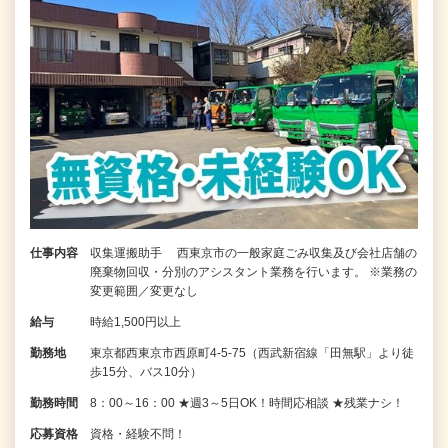
仕事内容
収集運搬助手 西東京市の一般家庭ごみ収集及び会社店舗の
廃棄物回収・分別のアシスタント業務を行います。 ※業務の
変更範囲／変更なし
給与
時給1,500円以上
勤務地
東京都西東京市西原町4‐5‐75（西武新宿線「田無駅」より徒
歩15分、バス10分）
勤務時間
8：00～16：00 ★週3～5日OK！時間応相談 ★残業ナシ！
応募資格
資格・経験不問！