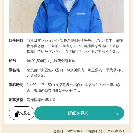
仕事内容
当社はマンションの管理や清掃業務を手がけています。清掃
指導員とは、日常的に担当している清掃員を現地にて研修・
指導していただいたり、定期的に行われる定期清掃の立ち…
給与
時給1,500円＋交通費全額支給
勤務地
東京都中央区他23区内・神奈川県内・埼玉県内・千葉県内な
ど近郊各地
勤務時間
9：00～17：50（支店勤務の場合） ※各物件への出勤の場
合、現場の就業時間に合わせて…
応募資格
清掃指導の経験者
詳細を見る
後で見る
更新日： 2026/08/03 掲載終了日： 2026/08/21