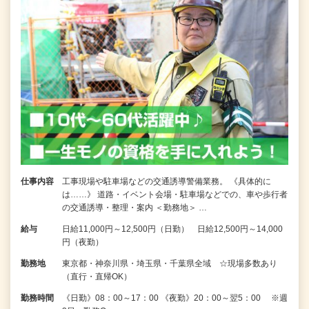
仕事内容
工事現場や駐車場などの交通誘導警備業務。 《具体的に
は……》 道路・イベント会場・駐車場などでの、車や歩行者
の交通誘導・整理・案内 ＜勤務地＞ …
給与
日給11,000円～12,500円（日勤） 日給12,500円～14,000
円（夜勤）
勤務地
東京都・神奈川県・埼玉県・千葉県全域 ☆現場多数あり
（直行・直帰OK）
勤務時間
《日勤》08：00～17：00 《夜勤》20：00～翌5：00 ※週