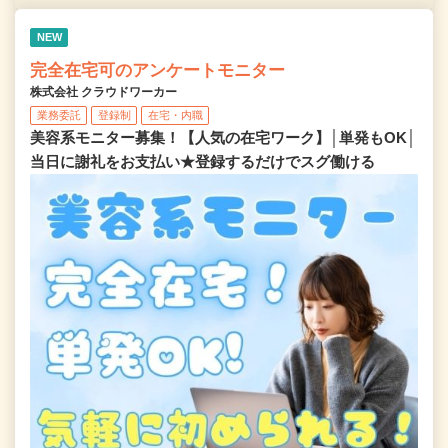
NEW
完全在宅可のアンケートモニター
株式会社 クラウドワーカー
業務委託
登録制
在宅・内職
美容系モニター募集！【人気の在宅ワーク】│単発もOK│
当日に謝礼をお支払い★登録するだけでスグ働ける