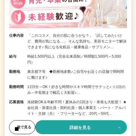
仕事内容
「このコスメ、自分の肌に合うかな？」「試してみたいけ
ど、費用が気になる…」 そんな気持ち、美容モニターで解決
できます♪ 気になる化粧品・健康食品・サプリメン…
給与
時給1,500円以上（完全出来高制／時間額1,500円～5,000
円）
勤務地
東京都下等 ◆勤務地多数♪ご自宅やお近くの店舗で間時間
に働けます♪
勤務時間
1日5分～OK！好きな時間やスキマ時間でサクッと♪ ☆1日の
み～中長期まで幅広く大歓迎♪…
応募資格
未経験OK＆年齢不問！夏休みの1回きり・単発も大歓迎！ ★
会社員・派遣社員・契約社員・個人事業主・パート・アルバ
イト・主婦（夫）・フリーターなど、20代～50代…
詳細を見る
後で見る