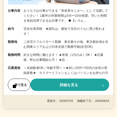
仕事内容
おうちでお仕事ができる『美容系モニター』として活躍して
ください！ 1案件の作業時間は5分〜10分程度。空いた時間
を有効活用できるお仕事です。 ◆【いろん…
給与
完全出来高制 ★謝礼は、最短で当日のうちに受け取れま
す！
勤務地
ご自宅※フルリモート勤務 東京都その他、東京都全域を含
む関東エリアおよび日本全国で勤務可能(在宅OK)
勤務時間
好きな時間に働けます！ ★単発（1日のみ）OK！ ★応募
後、即お仕事開始も可！ ★在…
応募資格
＜未経験者OK／年齢不問＞⇒★特に20代〜50代の女性の登
録多数★ ※スマートフォンもしくはパソコンをお持ちの方
詳細を見る
後で見る
更新日： 2026/07/31 掲載終了日： 2026/08/24