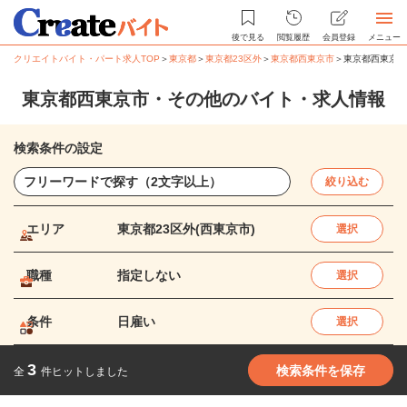
後で見る
閲覧履歴
会員登録
メニュー
クリエイトバイト・パート求人TOP
＞
東京都
＞
東京都23区外
＞
東京都西東京市
＞
東京都西東京市
東京都西東京市・その他のバイト・求人情報
検索条件の設定
絞り込む
エリア
東京都23区外(西東京市)
選択
職種
指定しない
選択
条件
日雇い
選択
3
検索条件を保存
全
件ヒットしました