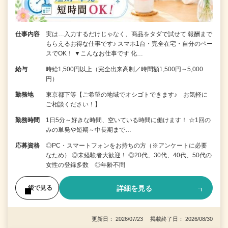
仕事内容
実は…入力するだけじゃなく、商品をタダで試せて 報酬まで
もらえるお得な仕事です♪ スマホ1台・完全在宅・自分のペー
スでOK！ ▼こんなお仕事です 化…
給与
時給1,500円以上（完全出来高制／時間額1,500円～5,000
円）
勤務地
東京都下等【ご希望の地域でオシゴトできます♪ お気軽に
ご相談ください！】
勤務時間
1日5分～好きな時間、空いている時間に働けます！ ☆1回の
みの単発や短期～中長期まで…
応募資格
◎PC・スマートフォンをお持ちの方（※アンケートに必要
なため） ◎未経験者大歓迎！ ◎20代、30代、40代、50代の
女性の登録多数 ◎年齢不問
詳細を見る
後で見る
更新日： 2026/07/23 掲載終了日： 2026/08/30