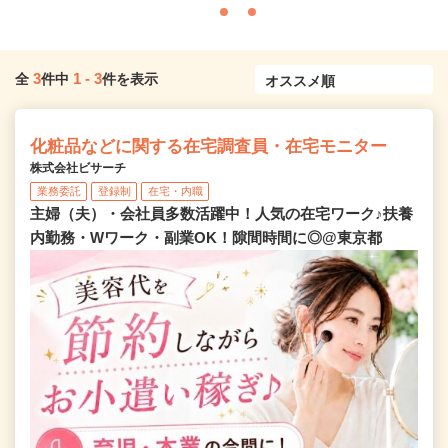
3
1
-
3
全
件中
件を表示
化粧品などに関する在宅調査員・在宅モニター
株式会社ビサーチ
業務委託
登録制
在宅・内職
主婦（夫）・会社員多数活躍中！人気の在宅ワーク♪扶養
内勤務・Wワーク・副業OK！隙間時間に◎@東京都