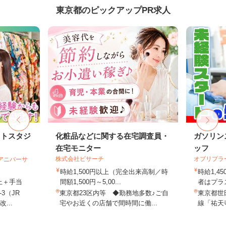
東京都のピックアップPR求人
ォトスタジ
化粧品などに関する在宅調査員・
ガソリン
在宅モニター
ッフ
株式会社ビサーチ
オブリプラ
社アニバーサ
時給1,500円以上（完全出来高制／時
時給1,
以上＋手当
間額1,500円～5,00...
者はプラス
3（JR
東京都23区内等 ◆勤務地多数♪ご自
東京都世田
...
宅やお近くの店舗で間時間に働...
線「祐天寺