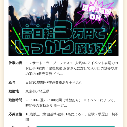
仕事内容
コンサート・ライブ・フェスetc 人気×レアイベント会場での
お仕事 ■案内／整理業務 お客さんに対して入り口の誘導や席
の案内 ■販売業務 イベ…
給与
日給30,000円+交通費※深夜手当含む
勤務地
東京都／埼玉県
勤務時間
23：00～翌23：00の間（休憩あり） ※イベントによって、
時間帯の変動あり ※一定…
応募資格
18歳以上（労働基準法第61条による）、経験・学歴は一切不
問