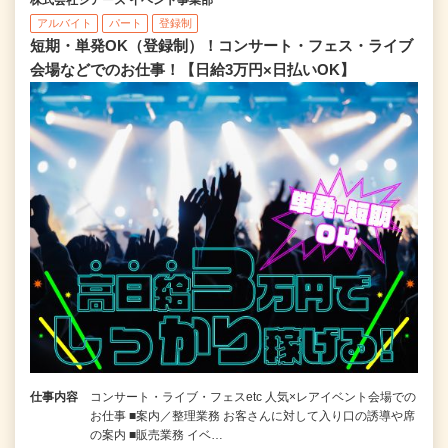
アルバイト
パート
登録制
短期・単発OK（登録制）！コンサート・フェス・ライブ
会場などでのお仕事！【日給3万円×日払いOK】
仕事内容
コンサート・ライブ・フェスetc 人気×レアイベント会場での
お仕事 ■案内／整理業務 お客さんに対して入り口の誘導や席
の案内 ■販売業務 イベ…