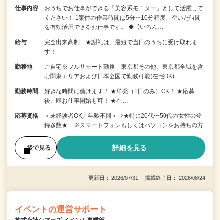
仕事内容
おうちでお仕事ができる『美容系モニター』として活躍して
ください！ 1案件の作業時間は5分〜10分程度。空いた時間
を有効活用できるお仕事です。 ◆【いろん…
給与
完全出来高制 ★謝礼は、最短で当日のうちに受け取れま
す！
勤務地
ご自宅※フルリモート勤務 東京都その他、東京都全域を含
む関東エリアおよび日本全国で勤務可能(在宅OK)
勤務時間
好きな時間に働けます！ ★単発（1日のみ）OK！ ★応募
後、即お仕事開始も可！ ★在…
応募資格
＜未経験者OK／年齢不問＞⇒★特に20代〜50代の女性の登
録多数★ ※スマートフォンもしくはパソコンをお持ちの方
詳細を見る
後で見る
更新日： 2026/07/31 掲載終了日： 2026/08/24
イベントの運営サポート
株式会社シアーズ イベント事業部