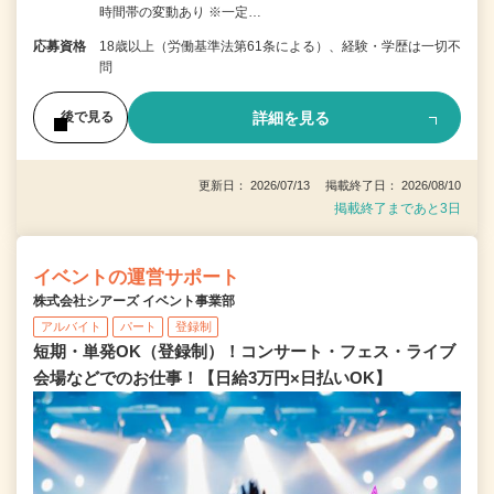
時間帯の変動あり ※一定…
応募資格
18歳以上（労働基準法第61条による）、経験・学歴は一切不
問
詳細を見る
後で見る
更新日： 2026/07/13 掲載終了日： 2026/08/10
掲載終了まであと3日
イベントの運営サポート
株式会社シアーズ イベント事業部
アルバイト
パート
登録制
短期・単発OK（登録制）！コンサート・フェス・ライブ
会場などでのお仕事！【日給3万円×日払いOK】