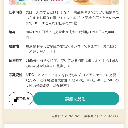
仕事内容
実は…入力するだけじゃなく、商品をタダで試せて 報酬まで
もらえるお得な仕事です♪ スマホ1台・完全在宅・自分のペー
スでOK！ ▼こんなお仕事です 化…
給与
時給1,500円以上（完全出来高制／時間額1,500円～5,000
円）
勤務地
東京都下等【ご希望の地域でオシゴトできます♪ お気軽に
ご相談ください！】
勤務時間
1日5分～好きな時間、空いている時間に働けます！ ☆1回の
みの単発や短期～中長期まで…
応募資格
◎PC・スマートフォンをお持ちの方（※アンケートに必要
なため） ◎未経験者大歓迎！ ◎20代、30代、40代、50代の
女性の登録多数 ◎年齢不問
詳細を見る
後で見る
更新日： 2026/07/23 掲載終了日： 2026/08/30