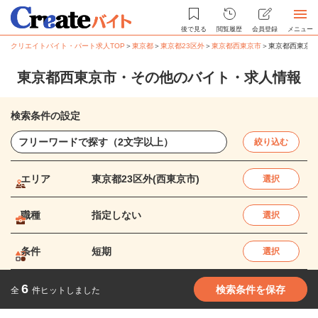
後で見る
閲覧履歴
会員登録
メニュー
クリエイトバイト・パート求人TOP
＞
東京都
＞
東京都23区外
＞
東京都西東京市
＞
東京都西東京市
東京都西東京市・その他のバイト・求人情報
検索条件の設定
絞り込む
エリア
東京都23区外(西東京市)
選択
職種
指定しない
選択
条件
短期
選択
6
検索条件を保存
全
件ヒットしました