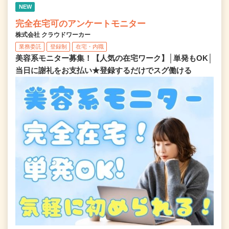
NEW
完全在宅可のアンケートモニター
株式会社 クラウドワーカー
業務委託
登録制
在宅・内職
美容系モニター募集！【人気の在宅ワーク】│単発もOK│
当日に謝礼をお支払い★登録するだけでスグ働ける