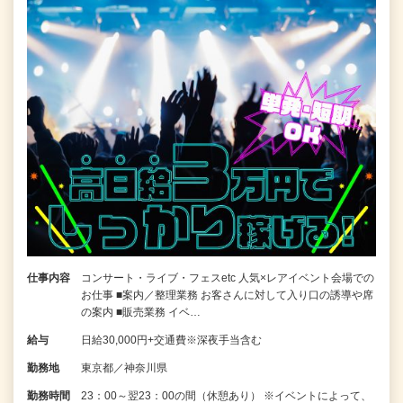
仕事内容
コンサート・ライブ・フェスetc 人気×レアイベント会場での
お仕事 ■案内／整理業務 お客さんに対して入り口の誘導や席
の案内 ■販売業務 イベ…
給与
日給30,000円+交通費※深夜手当含む
勤務地
東京都／神奈川県
勤務時間
23：00～翌23：00の間（休憩あり） ※イベントによって、