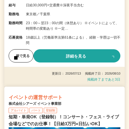
給与
日給30,000円+交通費※深夜手当含む
勤務地
東京都／千葉県
勤務時間
23：00～翌23：00の間（休憩あり） ※イベントによって、
時間帯の変動あり ※一定…
応募資格
18歳以上（労働基準法第61条による）、経験・学歴は一切不
問
詳細を見る
後で見る
更新日： 2026/07/13 掲載終了日： 2026/08/10
掲載終了まであと3日
イベントの運営サポート
株式会社シアーズ イベント事業部
アルバイト
パート
登録制
短期・単発OK（登録制）！コンサート・フェス・ライブ
会場などでのお仕事！【日給3万円×日払いOK】