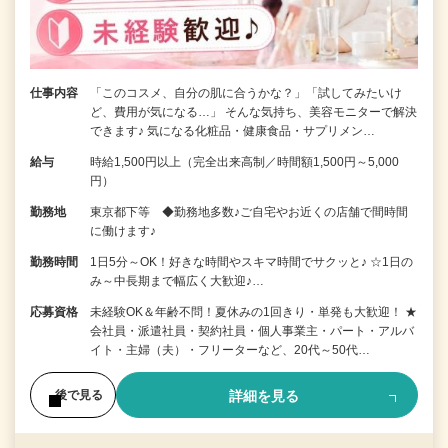
仕事内容
「このコスメ、自分の肌に合うかな？」「試してみたいけ
ど、費用が気になる…」 そんな気持ち、美容モニターで解決
できます♪ 気になる化粧品・健康食品・サプリメン…
給与
時給1,500円以上（完全出来高制／時間額1,500円～5,000
円）
勤務地
東京都下等 ◆勤務地多数♪ご自宅やお近くの店舗で間時間
に働けます♪
勤務時間
1日5分～OK！好きな時間やスキマ時間でサクッと♪ ☆1日の
み～中長期まで幅広く大歓迎♪…
応募資格
未経験OK＆年齢不問！夏休みの1回きり・単発も大歓迎！ ★
会社員・派遣社員・契約社員・個人事業主・パート・アルバ
イト・主婦（夫）・フリーターなど、20代～50代…
詳細を見る
後で見る