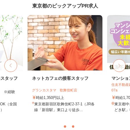
東京都のピックアップPR求人
務スタッフ
ネットカフェの接客スタッフ
マンショ
住友不動産建
グランカスタマ 歌舞伎町店
07a
以上 ※経験
時給1,350円以上
時給1,7
OK（全国
東京都新宿区歌舞伎町2-37-1（JR各
東京都中
し）
線「新宿駅」東口より徒歩...
どき駅」