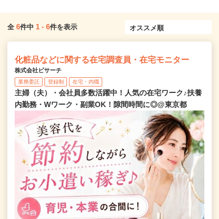
6
1
-
6
全
件中
件を表示
化粧品などに関する在宅調査員・在宅モニター
株式会社ビサーチ
業務委託
登録制
在宅・内職
主婦（夫）・会社員多数活躍中！人気の在宅ワーク♪扶養
内勤務・Wワーク・副業OK！隙間時間に◎@東京都