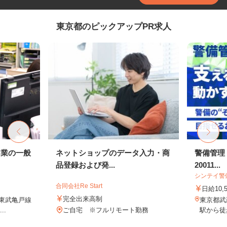
東京都のピックアップPR求人
ス業の一般
ネットショップのデータ入力・商
警備管理
品登録および発...
20011...
シンテイ警
合同会社Re Start
日給10,
完全出来高制
／東武亀戸線
東京都武
..
ご自宅 ※フルリモート勤務
駅から徒