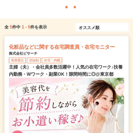
5
1
-
5
全
件中
件を表示
化粧品などに関する在宅調査員・在宅モニター
株式会社ビサーチ
業務委託
登録制
在宅・内職
主婦（夫）・会社員多数活躍中！人気の在宅ワーク♪扶養
内勤務・Wワーク・副業OK！隙間時間に◎@東京都