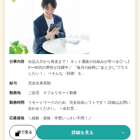
仕事内容
出品入力から発送まで！ ネット通販の仕組みが学べる◎ ＼2
0〜40代の男性が活躍中／ 「毎月の給料に“あと少し”プラス
したい！」 ⇒そんな〈目標〉を…
給与
完全出来高制
勤務地
ご自宅 ※フルリモート勤務
勤務時間
リモートワークのため、完全自由シフトです！ 詳細はお問い
合わせください。 ＜会社営…
応募資格
＼経験・資格・学歴いっさい不問！／
詳細を見る
後で見る