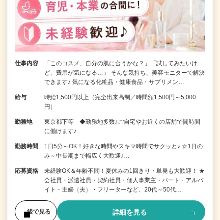
仕事内容
「このコスメ、自分の肌に合うかな？」「試してみたいけ
ど、費用が気になる…」 そんな気持ち、美容モニターで解決
できます♪ 気になる化粧品・健康食品・サプリメン…
給与
時給1,500円以上（完全出来高制／時間額1,500円～5,000
円）
勤務地
東京都下等 ◆勤務地多数♪ご自宅やお近くの店舗で間時間
に働けます♪
勤務時間
1日5分～OK！好きな時間やスキマ時間でサクッと♪ ☆1日の
み～中長期まで幅広く大歓迎♪…
応募資格
未経験OK＆年齢不問！夏休みの1回きり・単発も大歓迎！ ★
会社員・派遣社員・契約社員・個人事業主・パート・アルバ
イト・主婦（夫）・フリーターなど、20代～50代…
詳細を見る
後で見る