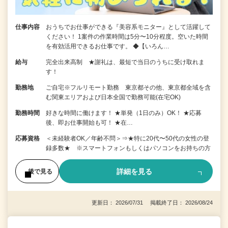
仕事内容
おうちでお仕事ができる『美容系モニター』として活躍して
ください！ 1案件の作業時間は5分〜10分程度。空いた時間
を有効活用できるお仕事です。 ◆【いろん…
給与
完全出来高制 ★謝礼は、最短で当日のうちに受け取れま
す！
勤務地
ご自宅※フルリモート勤務 東京都その他、東京都全域を含
む関東エリアおよび日本全国で勤務可能(在宅OK)
勤務時間
好きな時間に働けます！ ★単発（1日のみ）OK！ ★応募
後、即お仕事開始も可！ ★在…
応募資格
＜未経験者OK／年齢不問＞⇒★特に20代〜50代の女性の登
録多数★ ※スマートフォンもしくはパソコンをお持ちの方
詳細を見る
後で見る
更新日： 2026/07/31 掲載終了日： 2026/08/24