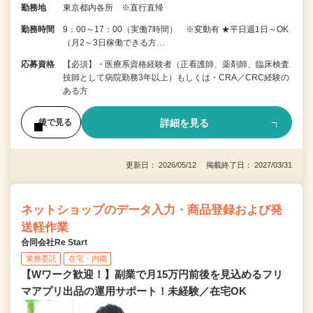
勤務地
東京都内各所 ※直行直帰
勤務時間
9：00～17：00（実働7時間） ※変動有 ★平日週1日～OK
（月2～3日稼働できる方…
応募資格
【必須】・医療系資格経験者（正看護師、薬剤師、臨床検査
技師として病院勤務3年以上）もしくは・CRA／CRC経験の
ある方
詳細を見る
後で見る
更新日： 2026/05/12 掲載終了日： 2027/03/31
ネットショップのデータ入力・商品登録および発
送軽作業
合同会社Re Start
業務委託
在宅・内職
【Wワーク歓迎！】副業で月15万円前後を見込めるフリ
マアプリ出品の運用サポート！未経験／在宅OK