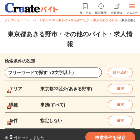
後で見る
閲覧履歴
会員登録
メニュー
クリエイトバイト・パート求人TOP
＞
東京都
＞
東京都23区外
＞
東京都あきる野市
＞
東京都あきる
東京都あきる野市・その他のバイト・求人情
報
検索条件の設定
絞り込む
エリア
東京都23区外(あきる野市)
選択
職種
事務(すべて)
選択
条件
指定しない
選択
5
検索条件を保存
全
件ヒットしました