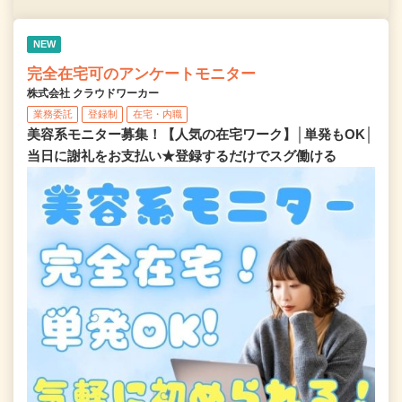
NEW
完全在宅可のアンケートモニター
株式会社 クラウドワーカー
業務委託
登録制
在宅・内職
美容系モニター募集！【人気の在宅ワーク】│単発もOK│
当日に謝礼をお支払い★登録するだけでスグ働ける