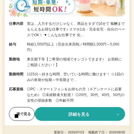
仕事内容
実は…入力するだけじゃなく、商品をタダで試せて 報酬まで
もらえるお得な仕事です♪ スマホ1台・完全在宅・自分のペー
スでOK！ ▼こんなお仕事です 化…
給与
時給1,500円以上（完全出来高制／時間額1,500円～5,000
円）
勤務地
東京都下等【ご希望の地域でオシゴトできます♪ お気軽に
ご相談ください！】
勤務時間
1日5分～好きな時間、空いている時間に働けます！ ☆1回の
みの単発や短期～中長期まで…
応募資格
◎PC・スマートフォンをお持ちの方（※アンケートに必要
なため） ◎未経験者大歓迎！ ◎20代、30代、40代、50代の
女性の登録多数 ◎年齢不問
詳細を見る
後で見る
更新日： 2026/07/23 掲載終了日： 2026/08/30