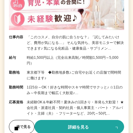
仕事内容
「このコスメ、自分の肌に合うかな？」「試してみたいけ
ど、費用が気になる…」 そんな気持ち、美容モニターで解決
できます♪ 気になる化粧品・健康食品・サプリメン…
給与
時給1,500円以上（完全出来高制／時間額1,500円～5,000
円）
勤務地
東京都下等 ◆勤務地多数♪ご自宅やお近くの店舗で間時間
に働けます♪
勤務時間
1日5分～OK！好きな時間やスキマ時間でサクッと♪ ☆1日の
み～中長期まで幅広く大歓迎♪…
応募資格
未経験OK＆年齢不問！夏休みの1回きり・単発も大歓迎！ ★
会社員・派遣社員・契約社員・個人事業主・パート・アルバ
イト・主婦（夫）・フリーターなど、20代～50代…
詳細を見る
後で見る