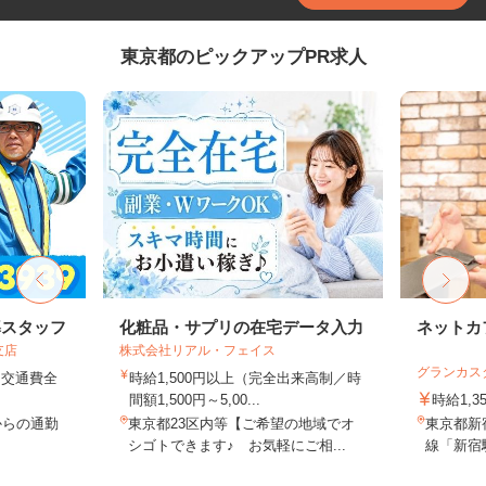
東京都のピックアップPR求人
導スタッフ
化粧品・サプリの在宅データ入力
ネットカ
支店
株式会社リアル・フェイス
グランカス
円＋交通費全
時給1,500円以上（完全出来高制／時
間額1,500円～5,00...
時給1,3
からの通勤
東京都23区内等【ご希望の地域でオ
東京都新宿
シゴトできます♪ お気軽にご相...
線「新宿