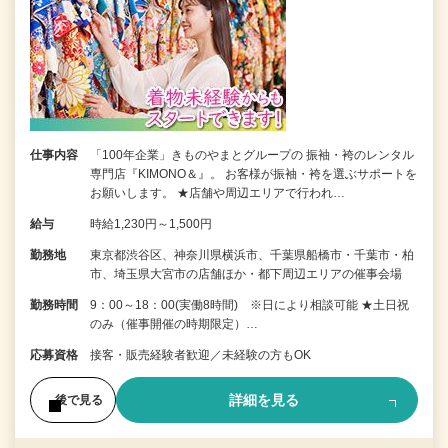
仕事内容
「100年企業」きものやまとグループの 振袖・袴のレンタル
専門店『KIMONO＆』。 お客様が振袖・袴を選ぶサポートを
お願いします。 ★店舗や周辺エリアで行われ…
給与
時給1,230円～1,500円
勤務地
東京都渋谷区、神奈川県横浜市、千葉県船橋市・千葉市・柏
市、埼玉県大宮市の店舗ほか・都下周辺エリアの催事会場
勤務時間
9：00～18：00(実働8時間) ※日により相談可能 ★土日祝
のみ（催事開催の時期限定）…
応募資格
接客・販売経験者歓迎／未経験の方もOK
詳細を見る
後で見る