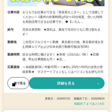
仕事内容
おうちでお仕事ができる『美容系モニター』として活躍して
ください！ 1案件の作業時間は5分〜10分程度。空いた時間
を有効活用できるお仕事です。 ◆【いろん…
給与
完全出来高制 ★謝礼は、最短で当日のうちに受け取れま
す！
勤務地
ご自宅※フルリモート勤務 東京都その他、東京都全域を含
む関東エリアおよび日本全国で勤務可能(在宅OK)
勤務時間
好きな時間に働けます！ ★単発（1日のみ）OK！ ★応募
後、即お仕事開始も可！ ★在…
応募資格
＜未経験者OK／年齢不問＞⇒★特に20代〜50代の女性の登
録多数★ ※スマートフォンもしくはパソコンをお持ちの方
詳細を見る
後で見る
更新日： 2026/07/31 掲載終了日： 2026/08/24
掲載終了まであと14日