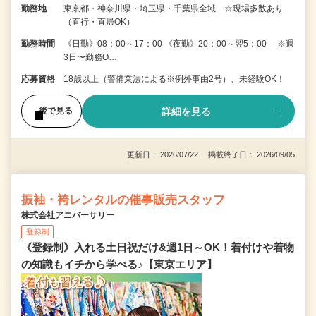
勤務地
東京都・神奈川県・埼玉県・千葉県全域 ☆現場多数あり
（直行・直帰OK）
勤務時間
《日勤》08：00～17：00 《夜勤》20：00～翌5：00 ※週
3日〜勤務O…
応募資格
18歳以上（警備業法による※例外事由2号）、未経験OK！
詳細を見る
後で見る
更新日： 2026/07/22 掲載終了日： 2026/09/05
振袖・袴レンタルの催事販売スタッフ
株式会社アニバーサリー
登録制
《登録制》入れる土日祝だけ&週1日～OK！着付けや着物
の知識もイチから学べる♪【東京エリア】