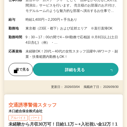
間演出」サービスを行います。 売主様のお部屋のお片付け、
モデルルームのような魅力的な部屋へ演出するお仕事で…
給与
時給1,400円～2,200円＋手当あり
勤務地
東京都（23区・都下）および近郊エリア ※直行直帰OK
勤務時間
9：30～17：00の間で4～6H勤務で応相談 ※月8日以上(土日
4日含む) （例） ・…
応募資格
未経験OK！20代～40代の女性スタッフ活躍中♪Wワーク・副
業・扶養範囲内勤務もOK！
詳細を見る
後で見る
更新日： 2026/03/04 掲載終了日： 2026/09/30
交通誘導警備スタッフ
木口総合保全株式会社
アルバイト
パート
未経験から月収30万可！日給1.1万～+入社祝い金12万！1