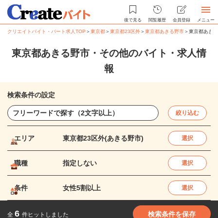
後で見る
閲覧履歴
会員登録
メニュー
クリエイトバイト・パート求人TOP
＞
東京都
＞
東京都23区外
＞
東京都あきる野市
＞
東京都あきる
東京都あきる野市・その他のバイト・求人情
報
検索条件の設定
絞り込む
エリア
東京都23区外(あきる野市)
選択
職種
指定しない
選択
条件
女性5割以上
選択
6
検索条件を保存
全
件ヒットしました