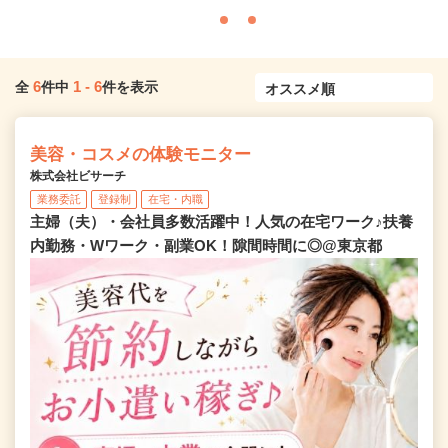
6
1
-
6
全
件中
件を表示
美容・コスメの体験モニター
株式会社ビサーチ
業務委託
登録制
在宅・内職
主婦（夫）・会社員多数活躍中！人気の在宅ワーク♪扶養
内勤務・Wワーク・副業OK！隙間時間に◎@東京都