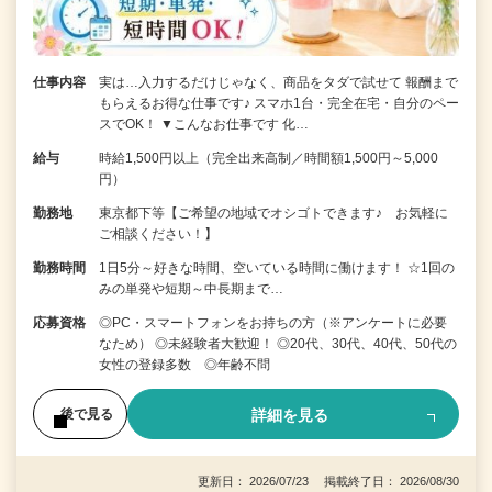
仕事内容
実は…入力するだけじゃなく、商品をタダで試せて 報酬まで
もらえるお得な仕事です♪ スマホ1台・完全在宅・自分のペー
スでOK！ ▼こんなお仕事です 化…
給与
時給1,500円以上（完全出来高制／時間額1,500円～5,000
円）
勤務地
東京都下等【ご希望の地域でオシゴトできます♪ お気軽に
ご相談ください！】
勤務時間
1日5分～好きな時間、空いている時間に働けます！ ☆1回の
みの単発や短期～中長期まで…
応募資格
◎PC・スマートフォンをお持ちの方（※アンケートに必要
なため） ◎未経験者大歓迎！ ◎20代、30代、40代、50代の
女性の登録多数 ◎年齢不問
詳細を見る
後で見る
更新日： 2026/07/23 掲載終了日： 2026/08/30