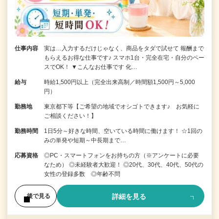
仕事内容
実は…入力するだけじゃなく、商品をタダで試せて 報酬まで
もらえるお得な仕事です♪ スマホ1台・完全在宅・自分のペー
スでOK！ ▼こんなお仕事です 化…
給与
時給1,500円以上（完全出来高制／時間額1,500円～5,000
円）
勤務地
東京都下等【ご希望の地域でオシゴトできます♪ お気軽に
ご相談ください！】
勤務時間
1日5分～好きな時間、空いている時間に働けます！ ☆1回の
みの単発や短期～中長期まで…
応募資格
◎PC・スマートフォンをお持ちの方（※アンケートに必要
なため） ◎未経験者大歓迎！ ◎20代、30代、40代、50代の
女性の登録多数 ◎年齢不問
詳細を見る
後で見る