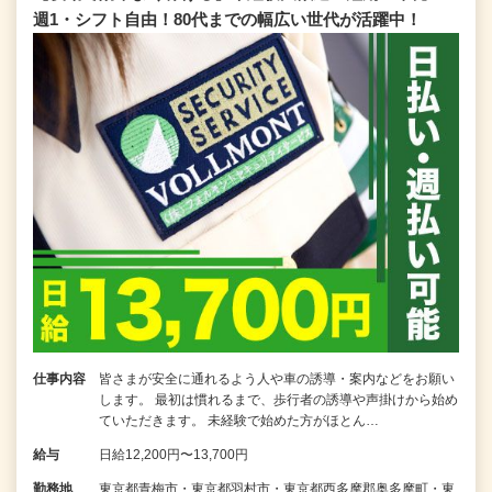
週1・シフト自由！80代までの幅広い世代が活躍中！
仕事内容
皆さまが安全に通れるよう人や車の誘導・案内などをお願い
します。 最初は慣れるまで、歩行者の誘導や声掛けから始め
ていただきます。 未経験で始めた方がほとん…
給与
日給12,200円〜13,700円
勤務地
東京都青梅市・東京都羽村市・東京都西多摩郡奥多摩町・東