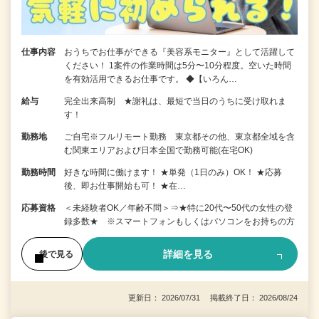
仕事内容
おうちでお仕事ができる『美容系モニター』として活躍して
ください！ 1案件の作業時間は5分〜10分程度。空いた時間
を有効活用できるお仕事です。 ◆【いろん…
給与
完全出来高制 ★謝礼は、最短で当日のうちに受け取れま
す！
勤務地
ご自宅※フルリモート勤務 東京都その他、東京都全域を含
む関東エリアおよび日本全国で勤務可能(在宅OK)
勤務時間
好きな時間に働けます！ ★単発（1日のみ）OK！ ★応募
後、即お仕事開始も可！ ★在…
応募資格
＜未経験者OK／年齢不問＞⇒★特に20代〜50代の女性の登
録多数★ ※スマートフォンもしくはパソコンをお持ちの方
詳細を見る
後で見る
更新日： 2026/07/31 掲載終了日： 2026/08/24