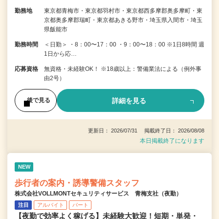
勤務地
東京都青梅市・東京都羽村市・東京都西多摩郡奥多摩町・東
京都奥多摩郡瑞町・東京都あきる野市・埼玉県入間市・埼玉
県飯能市
勤務時間
＜日勤＞ ・8：00〜17：00 ・9：00〜18：00 ※1日8時間 週
1日から応…
応募資格
無資格・未経験OK！ ※18歳以上：警備業法による（例外事
由2号）
詳細を見る
後で見る
更新日： 2026/07/31 掲載終了日： 2026/08/08
本日掲載終了になります
NEW
歩行者の案内・誘導警備スタッフ
株式会社VOLLMONTセキュリティサービス 青梅支社（夜勤）
注目
アルバイト
パート
【夜勤で効率よく稼げる】未経験大歓迎！短期・単発・