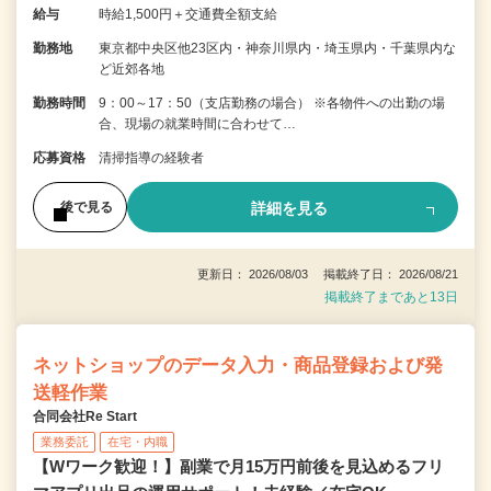
給与
時給1,500円＋交通費全額支給
勤務地
東京都中央区他23区内・神奈川県内・埼玉県内・千葉県内な
ど近郊各地
勤務時間
9：00～17：50（支店勤務の場合） ※各物件への出勤の場
合、現場の就業時間に合わせて…
応募資格
清掃指導の経験者
詳細を見る
後で見る
更新日： 2026/08/03 掲載終了日： 2026/08/21
掲載終了まであと13日
ネットショップのデータ入力・商品登録および発
送軽作業
合同会社Re Start
業務委託
在宅・内職
【Wワーク歓迎！】副業で月15万円前後を見込めるフリ