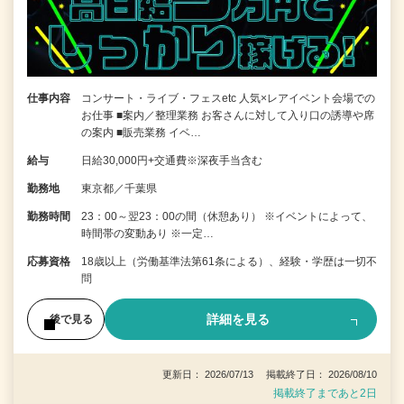
仕事内容
コンサート・ライブ・フェスetc 人気×レアイベント会場での
お仕事 ■案内／整理業務 お客さんに対して入り口の誘導や席
の案内 ■販売業務 イベ…
給与
日給30,000円+交通費※深夜手当含む
勤務地
東京都／千葉県
勤務時間
23：00～翌23：00の間（休憩あり） ※イベントによって、
時間帯の変動あり ※一定…
応募資格
18歳以上（労働基準法第61条による）、経験・学歴は一切不
問
詳細を見る
後で見る
更新日： 2026/07/13 掲載終了日： 2026/08/10
掲載終了まであと2日