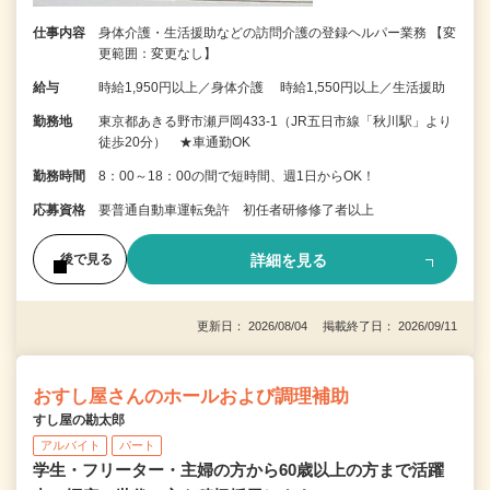
仕事内容
身体介護・生活援助などの訪問介護の登録ヘルパー業務 【変
更範囲：変更なし】
給与
時給1,950円以上／身体介護 時給1,550円以上／生活援助
勤務地
東京都あきる野市瀬戸岡433-1（JR五日市線「秋川駅」より
徒歩20分） ★車通勤OK
勤務時間
8：00～18：00の間で短時間、週1日からOK！
応募資格
要普通自動車運転免許 初任者研修修了者以上
詳細を見る
後で見る
更新日： 2026/08/04 掲載終了日： 2026/09/11
おすし屋さんのホールおよび調理補助
すし屋の勘太郎
アルバイト
パート
学生・フリーター・主婦の方から60歳以上の方まで活躍