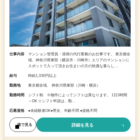
仕事内容
マンション管理員・清掃の代行業務のお仕事です。 東京都全
域、神奈川県東部（横浜市・川崎市）エリアのマンションに
スポットで入って頂きお住まいの方の快適な暮らし…
給与
時給1,330円以上
勤務地
東京都全域、 神奈川県東部（川崎・横浜）
勤務時間
シフト制 ※物件によってシフトは異なります。 1日3時間
～OK ☆シフト申請は、勤…
応募資格
●未経験者OK●男女、年齢不問 ●資格不問
詳細を見る
後で見る