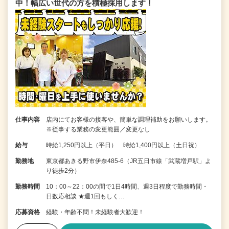
中！幅広い世代の方を積極採用します！
仕事内容
店内にてお客様の接客や、簡単な調理補助をお願いします。
※従事する業務の変更範囲／変更なし
給与
時給1,250円以上（平日） 時給1,400円以上（土日祝）
勤務地
東京都あきる野市伊奈485-6（JR五日市線「武蔵増戸駅」よ
り徒歩2分）
勤務時間
10：00～22：00の間で1日4時間、週3日程度で勤務時間・
日数応相談 ★週1回もしく…
応募資格
経験・年齢不問！未経験者大歓迎！