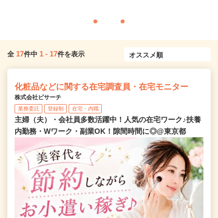
17
1
-
17
全
件中
件を表示
化粧品などに関する在宅調査員・在宅モニター
株式会社ビサーチ
業務委託
登録制
在宅・内職
主婦（夫）・会社員多数活躍中！人気の在宅ワーク♪扶養
内勤務・Wワーク・副業OK！隙間時間に◎@東京都