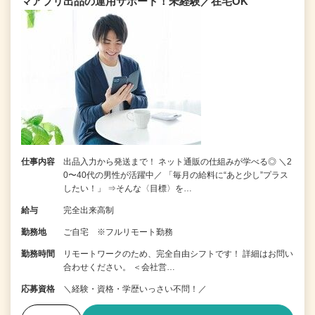
マアプリ出品の運用サポート！未経験／在宅OK
仕事内容
出品入力から発送まで！ ネット通販の仕組みが学べる◎ ＼2
0〜40代の男性が活躍中／ 「毎月の給料に“あと少し”プラス
したい！」 ⇒そんな〈目標〉を…
給与
完全出来高制
勤務地
ご自宅 ※フルリモート勤務
勤務時間
リモートワークのため、完全自由シフトです！ 詳細はお問い
合わせください。 ＜会社営…
応募資格
＼経験・資格・学歴いっさい不問！／