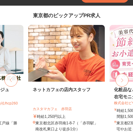
東京都のピックアップPR求人
ルジュ
ネットカフェの店内スタッフ
化粧品な
在宅モニ
株式会社ビ
hcp260
カスタマカフェ 赤羽店
時給1,
時給1,250円以上
間額1,500
江戸線「勝
東京都北区赤羽南1-8-7（「赤羽駅」
東京都2
南改札東口より徒歩1分）
宅やお近