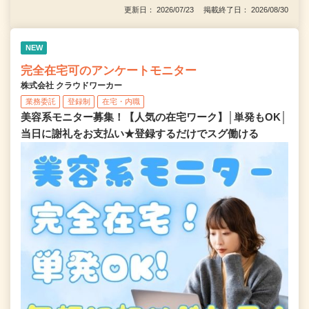
更新日： 2026/07/23 掲載終了日： 2026/08/30
NEW
完全在宅可のアンケートモニター
株式会社 クラウドワーカー
業務委託
登録制
在宅・内職
美容系モニター募集！【人気の在宅ワーク】│単発もOK│
当日に謝礼をお支払い★登録するだけでスグ働ける