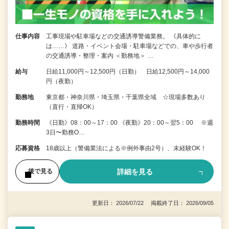
仕事内容
工事現場や駐車場などの交通誘導警備業務。 《具体的に
は……》 道路・イベント会場・駐車場などでの、車や歩行者
の交通誘導・整理・案内 ＜勤務地＞ …
給与
日給11,000円～12,500円（日勤） 日給12,500円～14,000
円（夜勤）
勤務地
東京都・神奈川県・埼玉県・千葉県全域 ☆現場多数あり
（直行・直帰OK）
勤務時間
《日勤》08：00～17：00 《夜勤》20：00～翌5：00 ※週
3日〜勤務O…
応募資格
18歳以上（警備業法による※例外事由2号）、未経験OK！
詳細を見る
後で見る
更新日： 2026/07/22 掲載終了日： 2026/09/05