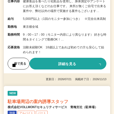
仕事内容
健康食品を食べたり化粧品を使用し、身体測定やアンケート
にお答え頂くなどのお仕事です。 来所が無くご自宅で出来る
案件や、弊社以外の場所で実施する案件もございます…
給与
5,000円以上（1回のモニター参加につき） ※完全出来高制
勤務地
東京都全域
勤務時間
9：00～17：00（モニター内容により異なります） 好きな時
間＆タイミングで勤務OK！…
応募資格
治験未経験OK 18歳以上であれば初めての方も安心して始
められます！
詳細を見る
後で見る
更新日： 2026/07/21 掲載終了日： 2026/11/13
NEW
駐車場周辺の案内誘導スタッフ
株式会社VOLLMONTセキュリティサービス 青梅支社（駐車場）
注目
アルバイト
パート