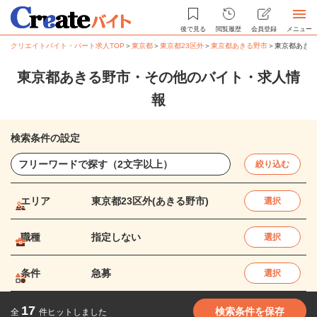
後で見る
閲覧履歴
会員登録
メニュー
クリエイトバイト・パート求人TOP
＞
東京都
＞
東京都23区外
＞
東京都あきる野市
＞
東京都あきる
東京都あきる野市・その他のバイト・求人情
報
検索条件の設定
絞り込む
エリア
東京都23区外(あきる野市)
選択
職種
指定しない
選択
条件
急募
選択
17
検索条件を保存
全
件ヒットしました