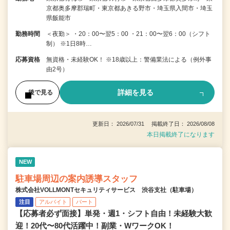
京都奥多摩郡瑞町・東京都あきる野市・埼玉県入間市・埼玉
県飯能市
勤務時間
＜夜勤＞ ・20：00〜翌5：00 ・21：00〜翌6：00（シフト
制） ※1日8時…
応募資格
無資格・未経験OK！ ※18歳以上：警備業法による（例外事
由2号）
詳細を見る
後で見る
更新日： 2026/07/31 掲載終了日： 2026/08/08
本日掲載終了になります
NEW
駐車場周辺の案内誘導スタッフ
株式会社VOLLMONTセキュリティサービス 渋谷支社（駐車場）
注目
アルバイト
パート
【応募者必ず面接】単発・週1・シフト自由！未経験大歓
迎！20代〜80代活躍中！副業・WワークOK！