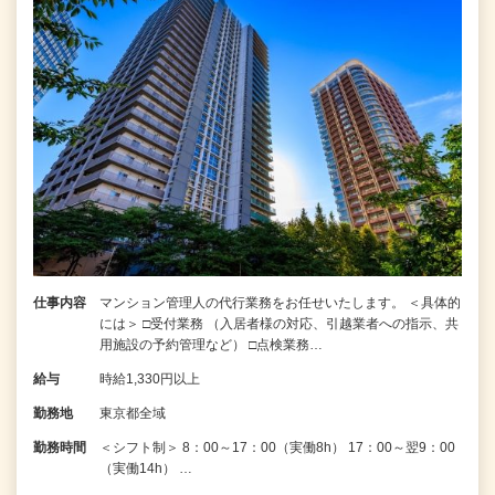
仕事内容
マンション管理人の代行業務をお任せいたします。 ＜具体的
には＞ □受付業務 （入居者様の対応、引越業者への指示、共
用施設の予約管理など） □点検業務…
給与
時給1,330円以上
勤務地
東京都全域
勤務時間
＜シフト制＞ 8：00～17：00（実働8h） 17：00～翌9：00
（実働14h） …