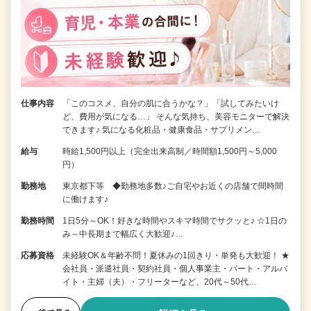
仕事内容
「このコスメ、自分の肌に合うかな？」「試してみたいけ
ど、費用が気になる…」 そんな気持ち、美容モニターで解決
できます♪ 気になる化粧品・健康食品・サプリメン…
給与
時給1,500円以上（完全出来高制／時間額1,500円～5,000
円）
勤務地
東京都下等 ◆勤務地多数♪ご自宅やお近くの店舗で間時間
に働けます♪
勤務時間
1日5分～OK！好きな時間やスキマ時間でサクッと♪ ☆1日の
み～中長期まで幅広く大歓迎♪…
応募資格
未経験OK＆年齢不問！夏休みの1回きり・単発も大歓迎！ ★
会社員・派遣社員・契約社員・個人事業主・パート・アルバ
イト・主婦（夫）・フリーターなど、20代～50代…