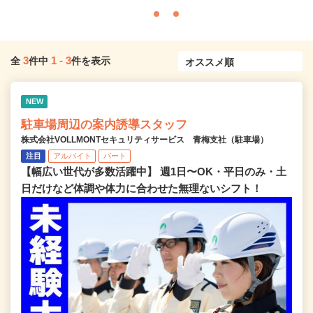
3
1
-
3
全
件中
件を表示
NEW
駐車場周辺の案内誘導スタッフ
株式会社VOLLMONTセキュリティサービス 青梅支社（駐車場）
注目
アルバイト
パート
【幅広い世代が多数活躍中】 週1日〜OK・平日のみ・土
日だけなど体調や体力に合わせた無理ないシフト！