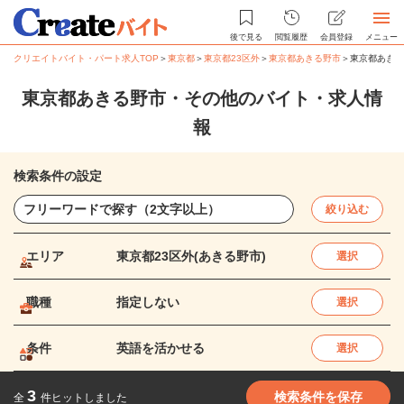
後で見る
閲覧履歴
会員登録
メニュー
クリエイトバイト・パート求人TOP
＞
東京都
＞
東京都23区外
＞
東京都あきる野市
＞
東京都あきる
東京都あきる野市・その他のバイト・求人情
報
検索条件の設定
絞り込む
エリア
東京都23区外(あきる野市)
選択
職種
指定しない
選択
条件
英語を活かせる
選択
3
検索条件を保存
全
件ヒットしました