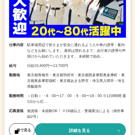
仕事内容
駐車場周辺で皆さまが安全に通れるよう人や車の誘導・案内
などをお願いします。 最初は慣れるまで、歩行者の誘導や声
掛けから始めていただきます。 未経験で始め…
給与
日給10,400円〜13,700円
勤務地
東京都青梅市・東京都羽村市・東京都西多摩郡奥多摩町・東
京都奥多摩郡瑞町・東京都あきる野市・埼玉県入間市・埼玉
県飯能市
勤務時間
＜日勤＞ ・8：00〜17：00 ・9：00〜18：00 ※1日8時間 週
1日から応…
応募資格
無資格・未経験OK！ ※18歳以上：警備業法による（例外事
由2号）
詳細を見る
後で見る