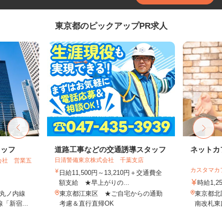
東京都のピックアップPR求人
タッフ
道路工事などの交通誘導スタッフ
ネットカ
日清警備東京株式会社 千葉支店
会社 営業五
カスタマカ
日給11,500円～13,210円＋交通費全
額支給 ★早上がりの...
時給1,2
丸ノ内線
東京都江東区 ★ご自宅からの通勤
東京都北
「新宿...
考慮＆直行直帰OK
南改札東