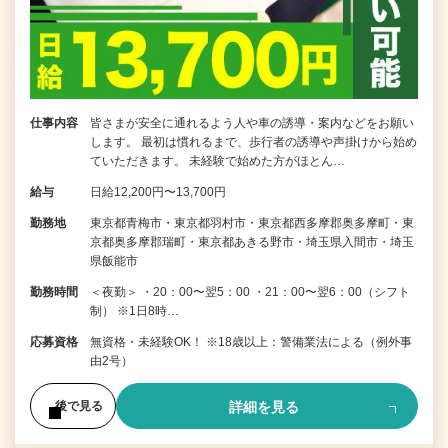
仕事内容
皆さまが安全に通れるよう人や車の誘導・案内などをお願い
します。 最初は慣れるまで、歩行者の誘導や声掛けから始め
ていただきます。 未経験で始めた方がほとん…
給与
日給12,200円〜13,700円
勤務地
東京都青梅市・東京都羽村市・東京都西多摩郡奥多摩町・東
京都奥多摩郡瑞町・東京都あきる野市・埼玉県入間市・埼玉
県飯能市
勤務時間
＜夜勤＞ ・20：00〜翌5：00 ・21：00〜翌6：00（シフト
制） ※1日8時…
応募資格
無資格・未経験OK！ ※18歳以上：警備業法による（例外事
由2号）
詳細を見る
後で見る