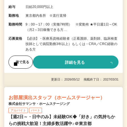
給与
日給20,000円以上
勤務地
東京都内各所 ※直行直帰
勤務時間
9：00～17：00（実働7時間） ※変動有 ★平日週1日～OK
（月2～3日稼働できる方…
応募資格
【必須】・医療系資格経験者（正看護師、薬剤師、臨床検査
技師として病院勤務3年以上）もしくは・CRA／CRC経験の
ある方
詳細を見る
後で見る
更新日： 2026/05/12 掲載終了日： 2027/03/31
お部屋演出スタッフ（ホームステージャー）
株式会社サマンサ・ホームステージング
アルバイト
パート
【週2日～・日中のみ】未経験OK◆「好き」の気持ちか
らの挑戦大歓迎！主婦多数活躍中♪＠東京都