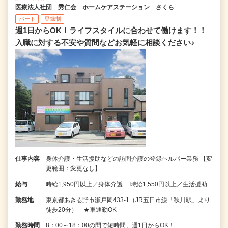
医療法人社団 秀仁会 ホームケアステーション さくら
パート
登録制
週1日からOK！ライフスタイルに合わせて働けます！！
入職に対する不安や質問などお気軽に相談ください♪
仕事内容
身体介護・生活援助などの訪問介護の登録ヘルパー業務 【変
更範囲：変更なし】
給与
時給1,950円以上／身体介護 時給1,550円以上／生活援助
勤務地
東京都あきる野市瀬戸岡433-1（JR五日市線「秋川駅」より
徒歩20分） ★車通勤OK
勤務時間
8：00～18：00の間で短時間、週1日からOK！