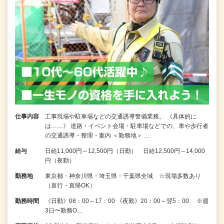
仕事内容
工事現場や駐車場などの交通誘導警備業務。 《具体的に
は……》 道路・イベント会場・駐車場などでの、車や歩行者
の交通誘導・整理・案内 ＜勤務地＞ …
給与
日給11,000円～12,500円（日勤） 日給12,500円～14,000
円（夜勤）
勤務地
東京都・神奈川県・埼玉県・千葉県全域 ☆現場多数あり
（直行・直帰OK）
勤務時間
《日勤》08：00～17：00 《夜勤》20：00～翌5：00 ※週
3日〜勤務O…