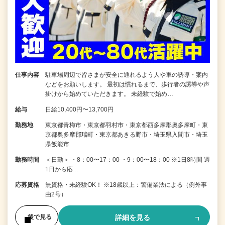
仕事内容
駐車場周辺で皆さまが安全に通れるよう人や車の誘導・案内
などをお願いします。 最初は慣れるまで、歩行者の誘導や声
掛けから始めていただきます。 未経験で始め…
給与
日給10,400円〜13,700円
勤務地
東京都青梅市・東京都羽村市・東京都西多摩郡奥多摩町・東
京都奥多摩郡瑞町・東京都あきる野市・埼玉県入間市・埼玉
県飯能市
勤務時間
＜日勤＞ ・8：00〜17：00 ・9：00〜18：00 ※1日8時間 週
1日から応…
応募資格
無資格・未経験OK！ ※18歳以上：警備業法による（例外事
由2号）
詳細を見る
後で見る