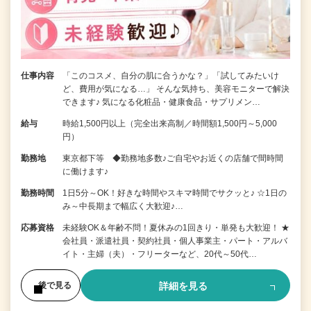
仕事内容
「このコスメ、自分の肌に合うかな？」「試してみたいけ
ど、費用が気になる…」 そんな気持ち、美容モニターで解決
できます♪ 気になる化粧品・健康食品・サプリメン…
給与
時給1,500円以上（完全出来高制／時間額1,500円～5,000
円）
勤務地
東京都下等 ◆勤務地多数♪ご自宅やお近くの店舗で間時間
に働けます♪
勤務時間
1日5分～OK！好きな時間やスキマ時間でサクッと♪ ☆1日の
み～中長期まで幅広く大歓迎♪…
応募資格
未経験OK＆年齢不問！夏休みの1回きり・単発も大歓迎！ ★
会社員・派遣社員・契約社員・個人事業主・パート・アルバ
イト・主婦（夫）・フリーターなど、20代～50代…
詳細を見る
後で見る