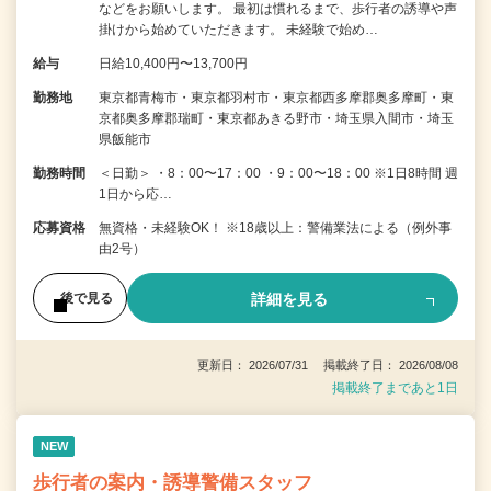
などをお願いします。 最初は慣れるまで、歩行者の誘導や声
掛けから始めていただきます。 未経験で始め…
給与
日給10,400円〜13,700円
勤務地
東京都青梅市・東京都羽村市・東京都西多摩郡奥多摩町・東
京都奥多摩郡瑞町・東京都あきる野市・埼玉県入間市・埼玉
県飯能市
勤務時間
＜日勤＞ ・8：00〜17：00 ・9：00〜18：00 ※1日8時間 週
1日から応…
応募資格
無資格・未経験OK！ ※18歳以上：警備業法による（例外事
由2号）
詳細を見る
後で見る
更新日： 2026/07/31 掲載終了日： 2026/08/08
掲載終了まであと1日
NEW
歩行者の案内・誘導警備スタッフ