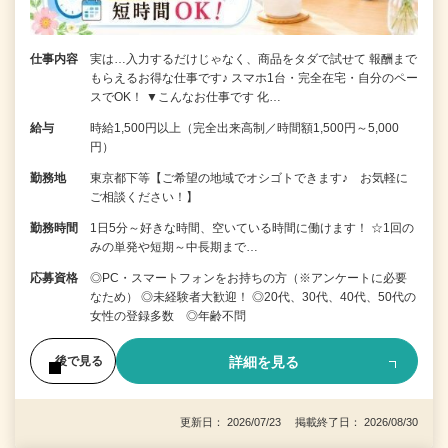
仕事内容
実は…入力するだけじゃなく、商品をタダで試せて 報酬まで
もらえるお得な仕事です♪ スマホ1台・完全在宅・自分のペー
スでOK！ ▼こんなお仕事です 化…
給与
時給1,500円以上（完全出来高制／時間額1,500円～5,000
円）
勤務地
東京都下等【ご希望の地域でオシゴトできます♪ お気軽に
ご相談ください！】
勤務時間
1日5分～好きな時間、空いている時間に働けます！ ☆1回の
みの単発や短期～中長期まで…
応募資格
◎PC・スマートフォンをお持ちの方（※アンケートに必要
なため） ◎未経験者大歓迎！ ◎20代、30代、40代、50代の
女性の登録多数 ◎年齢不問
詳細を見る
後で見る
更新日： 2026/07/23 掲載終了日： 2026/08/30