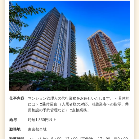
仕事内容
マンション管理人の代行業務をお任せいたします。 ＜具体的
には＞ □受付業務 （入居者様の対応、引越業者への指示、共
用施設の予約管理など） □点検業務…
給与
時給1,330円以上
勤務地
東京都全域
勤務時間
＜シフト制＞ 8：00～17：00（実働8h） 17：00～翌9：00