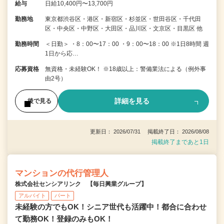
給与
日給10,400円〜13,700円
勤務地
東京都渋谷区・港区・新宿区・杉並区・世田谷区・千代田
区・中央区・中野区・大田区・品川区・文京区・目黒区 他
勤務時間
＜日勤＞ ・8：00〜17：00 ・9：00〜18：00 ※1日8時間 週
1日から応…
応募資格
無資格・未経験OK！ ※18歳以上：警備業法による（例外事
由2号）
詳細を見る
後で見る
更新日： 2026/07/31 掲載終了日： 2026/08/08
掲載終了まであと1日
マンションの代行管理人
株式会社センシアリンク 【毎日興業グループ】
アルバイト
パート
未経験の方でもOK！シニア世代も活躍中！都合に合わせ
て勤務OK！登録のみもOK！