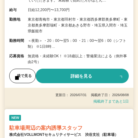
ていただきます。 未経験で始めた方がほとん…
給与
日給12,200円〜13,700円
勤務地
東京都青梅市・東京都羽村市・東京都西多摩郡奥多摩町・東
京都奥多摩郡瑞町・東京都あきる野市・埼玉県入間市・埼玉
県飯能市
勤務時間
＜夜勤＞ ・20：00〜翌5：00 ・21：00〜翌6：00（シフト
制） ※1日8時…
応募資格
無資格・未経験OK！ ※18歳以上：警備業法による（例外事
由2号）
詳細を見る
後で見る
更新日： 2026/07/31 掲載終了日： 2026/08/08
掲載終了まであと1日
NEW
駐車場周辺の案内誘導スタッフ
株式会社VOLLMONTセキュリティサービス 渋谷支社（駐車場）