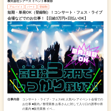
株式会社シアーズ イベント事業部
アルバイト
パート
登録制
短期・単発OK（登録制）！コンサート・フェス・ライブ
会場などでのお仕事！【日給3万円×日払いOK】
仕事内容
コンサート・ライブ・フェスetc 人気×レアイベント会場での
お仕事 ■案内／整理業務 お客さんに対して入り口の誘導や席
の案内 ■販売業務 イベ…