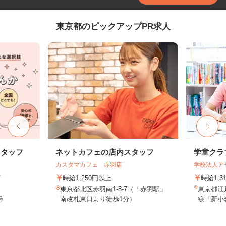
東京都のピックアップPR求人
スタッフ
ネットカフェの店内スタッフ
学童クラ
カスタマカフェ 赤羽店
学校法人ア
ト
時給1,250円以上
時給1,3
東京都北区赤羽南1-8-7（「赤羽駅」
東京都江戸
帰
南改札東口より徒歩1分）
線「新小岩