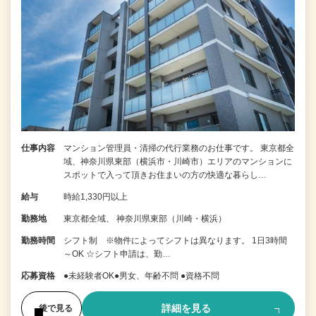
仕事内容
マンション管理員・清掃の代行業務のお仕事です。 東京都全
域、神奈川県東部（横浜市・川崎市）エリアのマンションに
スポットで入って頂きお住まいの方の快適な暮らし…
給与
時給1,330円以上
勤務地
東京都全域、 神奈川県東部（川崎・横浜）
勤務時間
シフト制 ※物件によってシフトは異なります。 1日3時間
～OK ☆シフト申請は、勤…
応募資格
●未経験者OK●男女、年齢不問 ●資格不問
詳細を見る
後で見る