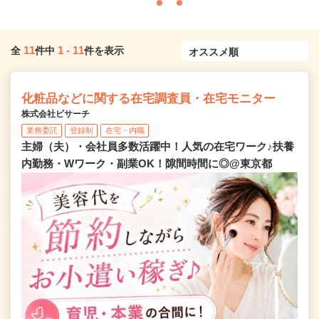
11
1
-
11
全
件中
件を表示
化粧品などに関する在宅調査員・在宅モニター
株式会社ビサーチ
業務委託
登録制
在宅・内職
主婦（夫）・会社員多数活躍中！人気の在宅ワーク♪扶養
内勤務・Wワーク・副業OK！隙間時間に◎@東京都