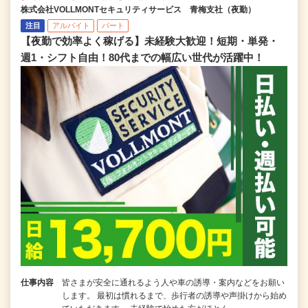
株式会社VOLLMONTセキュリティサービス 青梅支社（夜勤）
注目
アルバイト
パート
【夜勤で効率よく稼げる】未経験大歓迎！短期・単発・
週1・シフト自由！80代までの幅広い世代が活躍中！
仕事内容
皆さまが安全に通れるよう人や車の誘導・案内などをお願い
します。 最初は慣れるまで、歩行者の誘導や声掛けから始め