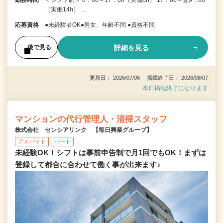
（実働14h） …
応募資格
●未経験者OK●男女、年齢不問 ●資格不問
詳細を見る
後で見る
更新日： 2026/07/06 掲載終了日： 2026/08/07
本日掲載終了になります
マンションの代行管理人・清掃スタッフ
株式会社 センシアリンク 【毎日興業グループ】
アルバイト
パート
未経験OK！シフトは事前申告制で月1回でもOK！まずは
登録して都合に合わせて働く事が出来ます♪