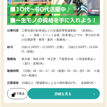
仕事内容
工事現場や駐車場などの交通誘導警備業務。 《具体的に
は……》 道路・イベント会場・駐車場などでの、車や歩行者
の交通誘導・整理・案内 ＜勤務地＞ …
給与
日給11,000円～12,500円（日勤） 日給12,500円～14,000
円（夜勤）
勤務地
東京都・神奈川県・埼玉県・千葉県全域 ☆現場多数あり
（直行・直帰OK）
勤務時間
《日勤》08：00～17：00 《夜勤》20：00～翌5：00 ※週
3日〜勤務O…
応募資格
18歳以上（警備業法による※例外事由2号）、未経験OK！
詳細を見る
後で見る