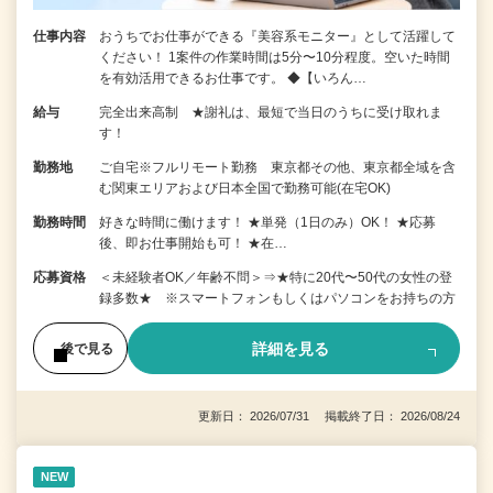
仕事内容
おうちでお仕事ができる『美容系モニター』として活躍して
ください！ 1案件の作業時間は5分〜10分程度。空いた時間
を有効活用できるお仕事です。 ◆【いろん…
給与
完全出来高制 ★謝礼は、最短で当日のうちに受け取れま
す！
勤務地
ご自宅※フルリモート勤務 東京都その他、東京都全域を含
む関東エリアおよび日本全国で勤務可能(在宅OK)
勤務時間
好きな時間に働けます！ ★単発（1日のみ）OK！ ★応募
後、即お仕事開始も可！ ★在…
応募資格
＜未経験者OK／年齢不問＞⇒★特に20代〜50代の女性の登
録多数★ ※スマートフォンもしくはパソコンをお持ちの方
詳細を見る
後で見る
更新日： 2026/07/31 掲載終了日： 2026/08/24
NEW