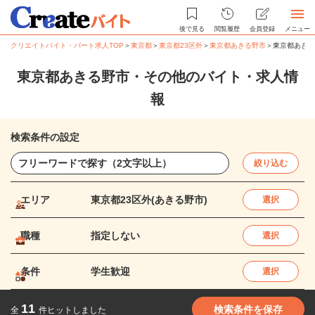
後で見る
閲覧履歴
会員登録
メニュー
クリエイトバイト・パート求人TOP
＞
東京都
＞
東京都23区外
＞
東京都あきる野市
＞
東京都あきる
東京都あきる野市・その他のバイト・求人情
報
検索条件の設定
絞り込む
エリア
東京都23区外(あきる野市)
選択
職種
指定しない
選択
条件
学生歓迎
選択
11
検索条件を保存
全
件ヒットしました