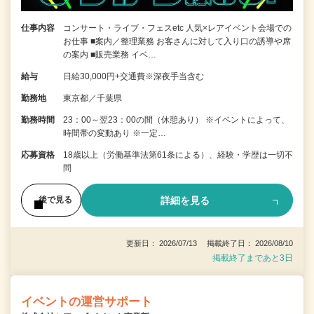
仕事内容
コンサート・ライブ・フェスetc 人気×レアイベント会場での
お仕事 ■案内／整理業務 お客さんに対して入り口の誘導や席
の案内 ■販売業務 イベ…
給与
日給30,000円+交通費※深夜手当含む
勤務地
東京都／千葉県
勤務時間
23：00～翌23：00の間（休憩あり） ※イベントによって、
時間帯の変動あり ※一定…
応募資格
18歳以上（労働基準法第61条による）、経験・学歴は一切不
問
詳細を見る
後で見る
更新日： 2026/07/13 掲載終了日： 2026/08/10
掲載終了まであと3日
イベントの運営サポート