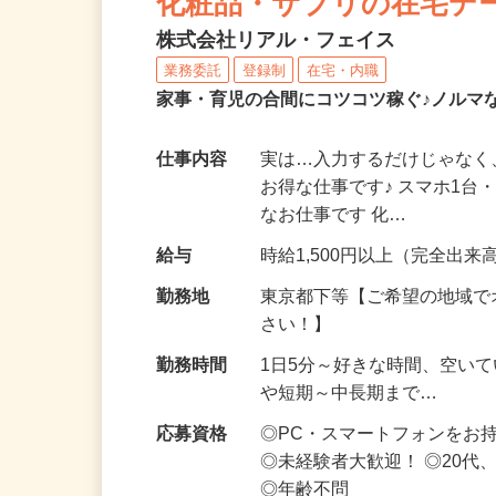
化粧品・サプリの在宅デ
株式会社リアル・フェイス
業務委託
登録制
在宅・内職
家事・育児の合間にコツコツ稼ぐ♪ノルマ
仕事内容
実は…入力するだけじゃなく
お得な仕事です♪ スマホ1台
なお仕事です 化…
給与
時給1,500円以上（完全出来高
勤務地
東京都下等【ご希望の地域で
さい！】
勤務時間
1日5分～好きな時間、空い
や短期～中長期まで…
応募資格
◎PC・スマートフォンをお