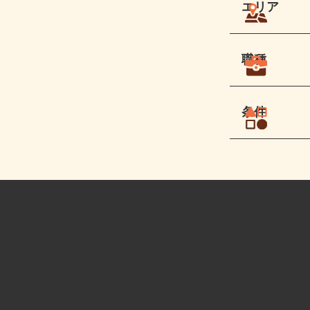
エリア
職種
条件