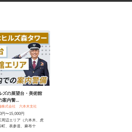
ヒルズの展望台・美術館
ガソリンスタンドのサービスス
の案内警...
タッフ
警備株式会社 六本木支社
オブリプラーザ下馬 フルサービス
500円〜15,000円
時給1,450円 ★危険物取扱資格所持
者はプラス100円時給UP...
港区周辺エリア（六本木、虎