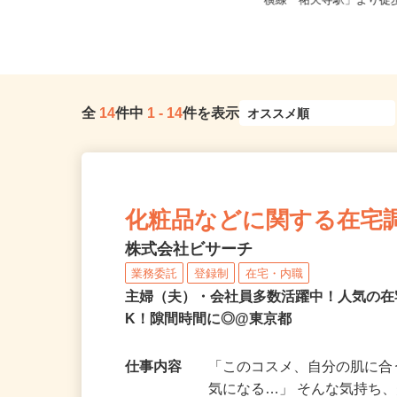
ノ門、神谷町、表参道、麻布十
東京都世田谷区下馬1-20
番、...
横線「祐天寺駅」より徒歩1
全
14
件中
1
-
14
件を表示
化粧品などに関する在宅
株式会社ビサーチ
業務委託
登録制
在宅・内職
主婦（夫）・会社員多数活躍中！人気の在
K！隙間時間に◎@東京都
仕事内容
「このコスメ、自分の肌に