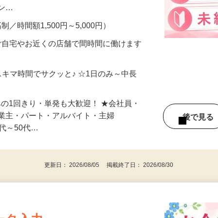
、美容モニターで解決できます♪ 気になる
メン…
制／時間額1,500円～5,000円）
ご自宅やお近くの店舗で間時間に働けます
スキマ時間でサクッと♪ ☆1日のみ～中長
みの1回きり・単発も大歓迎！ ★会社員・
事業主・パート・アルバイト・主婦
後で見
代～50代…
更新日： 2026/08/05 掲載終了日： 2026/08/30