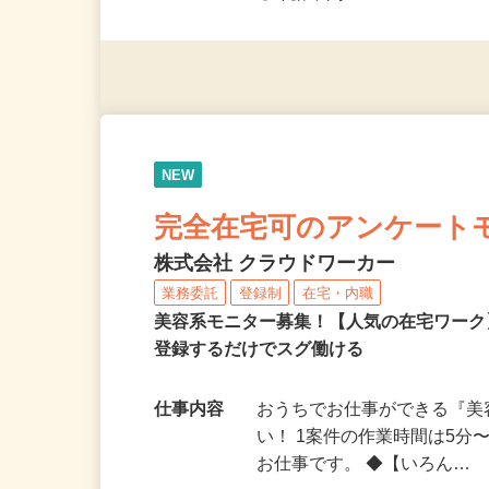
◎未経験者大歓迎！ ◎20代
◎年齢不問
NEW
完全在宅可のアンケート
株式会社 クラウドワーカー
業務委託
登録制
在宅・内職
美容系モニター募集！【人気の在宅ワーク
登録するだけでスグ働ける
仕事内容
おうちでお仕事ができる『