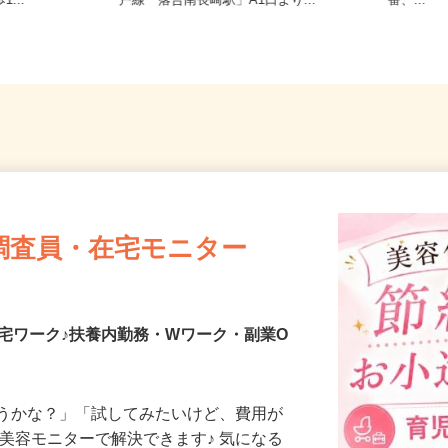
-9（東急東
東京都新宿区西落合1丁目（都営大江
ノ門、
...
戸線「落合南長崎駅」A1口より...
番、...
調査員・在宅モニター
宅ワーク♪扶養内勤務・Wワーク・副業O
合うかな？」「試してみたいけど、費用が