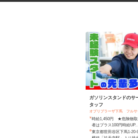
六本木ヒルズの展望台・美術館
ガソリンスタンドのサ
エリアでの案内警...
タッフ
シンテイ警備株式会社 六本木支社
オブリプラーザ下馬 フル
日給9,500円〜15,000円
時給1,450円 ★危険
者はプラス100円時給UP.
東京都港区周辺エリア（六本木、虎