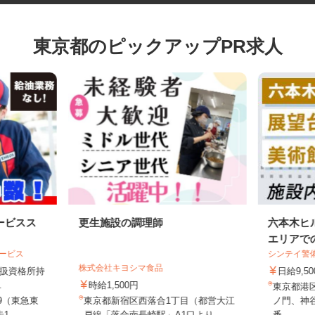
東京都のピックアップPR求人
ービスス
更生施設の調理師
六本木
エリアで
サービス
シンテイ
株式会社キヨシマ食品
物取扱資格所持
日給9,
..
時給1,500円
東京都