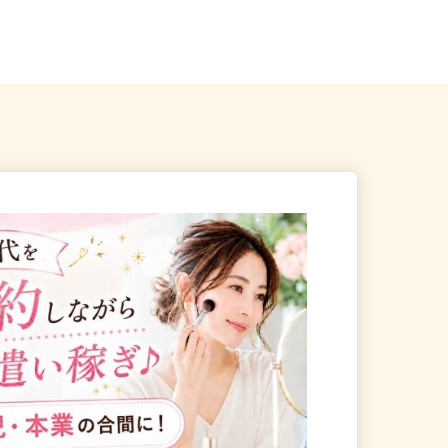
神谷町、表参道、麻布十
東京都世田谷区下馬1-20-9（東急東
横線「祐天寺駅」より徒歩1...