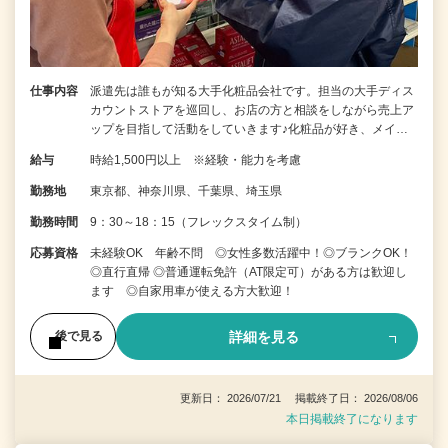
仕事内容
派遣先は誰もが知る大手化粧品会社です。担当の大手ディス
カウントストアを巡回し、お店の方と相談をしながら売上ア
ップを目指して活動をしていきます♪化粧品が好き、メイ…
給与
時給1,500円以上 ※経験・能力を考慮
勤務地
東京都、神奈川県、千葉県、埼玉県
勤務時間
9：30～18：15（フレックスタイム制）
応募資格
未経験OK 年齢不問 ◎女性多数活躍中！◎ブランクOK！
◎直行直帰 ◎普通運転免許（AT限定可）がある方は歓迎し
ます ◎自家用車が使える方大歓迎！
詳細を見る
後で見る
更新日： 2026/07/21 掲載終了日： 2026/08/06
本日掲載終了になります