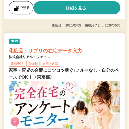
詳細を見る
後で見る
更新日： 2026/08/05 掲載終了日： 2026/08/30
NEW
化粧品・サプリの在宅データ入力
株式会社リアル・フェイス
業務委託
登録制
在宅・内職
家事・育児の合間にコツコツ稼ぐ♪ノルマなし・自分のペ
ースでOK！〈東京都〉