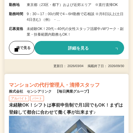
勤務地
東京都（23区・都下）および近郊エリア ※直行直帰OK
勤務時間
9：30～17：00の間で4～6H勤務で応相談 ※月8日以上(土日
4日含む) （例） ・…
応募資格
未経験OK！20代～40代の女性スタッフ活躍中♪Wワーク・副
業・扶養範囲内勤務もOK！
詳細を見る
後で見る
更新日： 2026/03/04 掲載終了日： 2026/09/30
マンションの代行管理人・清掃スタッフ
株式会社 センシアリンク 【毎日興業グループ】
アルバイト
パート
未経験OK！シフトは事前申告制で月1回でもOK！まずは
登録して都合に合わせて働く事が出来ます♪