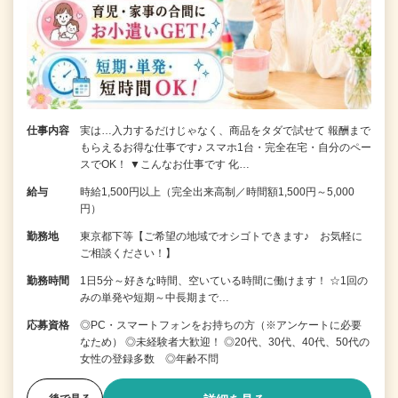
仕事内容
実は…入力するだけじゃなく、商品をタダで試せて 報酬まで
もらえるお得な仕事です♪ スマホ1台・完全在宅・自分のペー
スでOK！ ▼こんなお仕事です 化…
給与
時給1,500円以上（完全出来高制／時間額1,500円～5,000
円）
勤務地
東京都下等【ご希望の地域でオシゴトできます♪ お気軽に
ご相談ください！】
勤務時間
1日5分～好きな時間、空いている時間に働けます！ ☆1回の
みの単発や短期～中長期まで…
応募資格
◎PC・スマートフォンをお持ちの方（※アンケートに必要
なため） ◎未経験者大歓迎！ ◎20代、30代、40代、50代の
女性の登録多数 ◎年齢不問