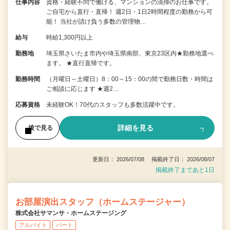
仕事内容
資格・経験不問で働ける、マンションの清掃のお仕事です。
ご自宅から直行・直帰！ 週2日・1日2時間程度の勤務から可
能！ 当社が請け負う多数の管理物…
給与
時給1,300円以上
勤務地
埼玉県さいたま市内や埼玉県南部、東京23区内★勤務地選べ
ます。 ★直行直帰です。
勤務時間
（月曜日～土曜日）8：00～15：00の間で勤務日数・時間は
ご相談に応じます ★週2…
応募資格
未経験OK！70代のスタッフも多数活躍中です。
詳細を見る
後で見る
更新日： 2026/07/08 掲載終了日： 2026/08/07
掲載終了まであと1日
お部屋演出スタッフ（ホームステージャー）
株式会社サマンサ・ホームステージング
アルバイト
パート