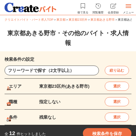
後で見る
閲覧履歴
会員登録
メニュー
クリエイトバイト・パート求人TOP
＞
東京都
＞
東京都23区外
＞
東京都あきる野市
＞
東京都あきる
東京都あきる野市・その他のバイト・求人情
報
検索条件の設定
絞り込む
エリア
東京都23区外(あきる野市)
選択
職種
指定しない
選択
条件
残業なし
選択
12
検索条件を保存
全
件ヒットしました