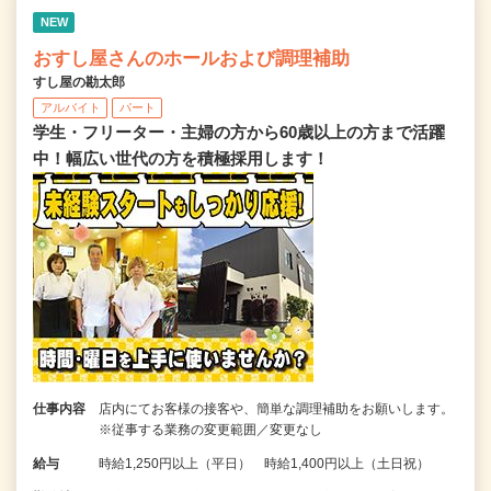
NEW
おすし屋さんのホールおよび調理補助
すし屋の勘太郎
アルバイト
パート
学生・フリーター・主婦の方から60歳以上の方まで活躍
中！幅広い世代の方を積極採用します！
仕事内容
店内にてお客様の接客や、簡単な調理補助をお願いします。
※従事する業務の変更範囲／変更なし
給与
時給1,250円以上（平日） 時給1,400円以上（土日祝）