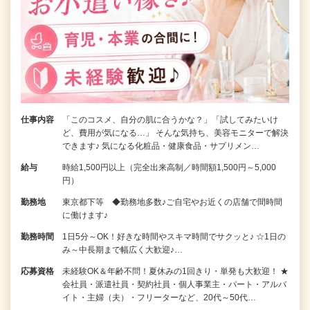
仕事内容
「このコスメ、自分の肌に合うかな？」「試してみたいけ
ど、費用が気になる…」 そんな気持ち、美容モニターで解決
できます♪ 気になる化粧品・健康食品・サプリメン…
給与
時給1,500円以上（完全出来高制／時間額1,500円～5,000
円）
勤務地
東京都下等 ◆勤務地多数♪ご自宅やお近くの店舗で間時間
に働けます♪
勤務時間
1日5分～OK！好きな時間やスキマ時間でサクッと♪ ☆1日の
み～中長期まで幅広く大歓迎♪…
応募資格
未経験OK＆年齢不問！夏休みの1回きり・単発も大歓迎！ ★
会社員・派遣社員・契約社員・個人事業主・パート・アルバ
イト・主婦（夫）・フリーターなど、20代～50代…