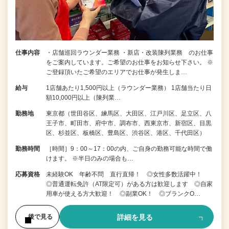
仕事内容
・店舗巡回ラウンダー業務 ・新店・改装陳列業務 のお仕事
をご案内しています。ご希望のお仕事をお知らせ下さい。 ※
ご登録頂いたご希望のエリアでお仕事が発生しま…
給与
1店舗あたり1,500円以上（ラウンダー業務） 1店舗当たり日
額10,000円以上（陳列業…
勤務地
東京都（世田谷区、練馬区、大田区、江戸川区、足立区、八
王子市、町田市、府中市、調布市、西東京市、新宿区、目黒
区、杉並区、板橋区、豊島区、渋谷区、港区、千代田区）
勤務時間
［時間］9：00～17：00の内、ご自身の勤務可能な時間で働
けます。 ※半日のみの場合も…
応募資格
未経験OK 年齢不問 直行直帰！ ◎女性多数活躍中！
◎普通運転免許（AT限定可）がある方は歓迎します ◎自家
用車が使える方大歓迎！ ◎副業OK！ ◎ブランクO…
詳細を見る
後で見る