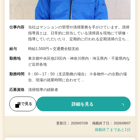
仕事内容
当社はマンションの管理や清掃業務を手がけています。清掃
指導員とは、日常的に担当している清掃員を現地にて研修・
指導していただいたり、定期的に行われる定期清掃の立ち…
給与
時給1,500円＋交通費全額支給
勤務地
東京都中央区他23区内・神奈川県内・埼玉県内・千葉県内な
ど近郊各地
勤務時間
9：00～17：50（支店勤務の場合） ※各物件への出勤の場
合、現場の就業時間に合わせて…
応募資格
清掃指導の経験者
詳細を見る
後で見る
更新日： 2026/07/28 掲載終了日： 2026/08/07
掲載終了まであと1日