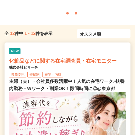
12
1
-
12
全
件中
件を表示
NEW
化粧品などに関する在宅調査員・在宅モニター
株式会社ビサーチ
業務委託
登録制
在宅・内職
主婦（夫）・会社員多数活躍中！人気の在宅ワーク♪扶養
内勤務・Wワーク・副業OK！隙間時間に◎@東京都