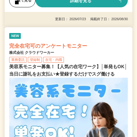
詳細を見る
後で見る
更新日： 2026/07/23 掲載終了日： 2026/08/30
NEW
完全在宅可のアンケートモニター
株式会社 クラウドワーカー
業務委託
登録制
在宅・内職
美容系モニター募集！【人気の在宅ワーク】│単発もOK│
当日に謝礼をお支払い★登録するだけでスグ働ける