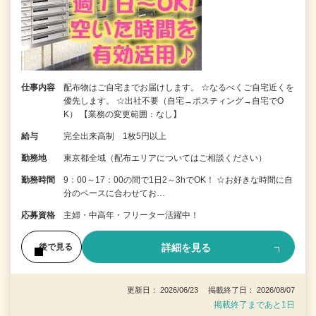
仕事内容
配布物はご自宅までお届けします。 ☆なるべくご自宅近くを
優先します。 ☆出社不要（自宅→ポスティング→自宅でO
K） 【業務の変更範囲：なし】
給与
完全出来高制 1枚5円以上
勤務地
東京都全域（配布エリアについてはご相談ください）
勤務時間
9：00～17：00の間で1日2～3hでOK！ ☆お好きな時間に自
分のペースに合わせてお…
応募資格
主婦・中高年・フリーター活躍中！
詳細を見る
後で見る
更新日： 2026/06/23 掲載終了日： 2026/08/07
掲載終了まであと1日