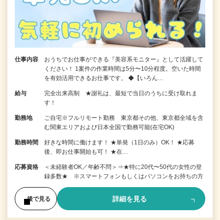
仕事内容
おうちでお仕事ができる『美容系モニター』として活躍して
ください！ 1案件の作業時間は5分〜10分程度。空いた時間
を有効活用できるお仕事です。 ◆【いろん…
給与
完全出来高制 ★謝礼は、最短で当日のうちに受け取れま
す！
勤務地
ご自宅※フルリモート勤務 東京都その他、東京都全域を含
む関東エリアおよび日本全国で勤務可能(在宅OK)
勤務時間
好きな時間に働けます！ ★単発（1日のみ）OK！ ★応募
後、即お仕事開始も可！ ★在…
応募資格
＜未経験者OK／年齢不問＞⇒★特に20代〜50代の女性の登
録多数★ ※スマートフォンもしくはパソコンをお持ちの方
詳細を見る
後で見る