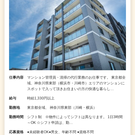
仕事内容
マンション管理員・清掃の代行業務のお仕事です。 東京都全
域、神奈川県東部（横浜市・川崎市）エリアのマンションに
スポットで入って頂きお住まいの方の快適な暮らし…
給与
時給1,330円以上
勤務地
東京都全域、 神奈川県東部（川崎・横浜）
勤務時間
シフト制 ※物件によってシフトは異なります。 1日3時間
～OK ☆シフト申請は、勤…
応募資格
●未経験者OK●男女、年齢不問 ●資格不問