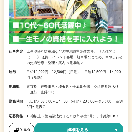
仕事内容
工事現場や駐車場などの交通誘導警備業務。 《具体的に
は……》 道路・イベント会場・駐車場などでの、車や歩行者
の交通誘導・整理・案内 ＜勤務地＞ …
給与
日給11,000円～12,500円（日勤） 日給12,500円～14,000
円（夜勤）
勤務地
東京都・神奈川県・埼玉県・千葉県全域 ☆現場多数あり
（直行・直帰OK）
勤務時間
《日勤》08：00～17：00 《夜勤》20：00～翌5：00 ※週
3日〜勤務O…
応募資格
18歳以上（警備業法による※例外事由2号）、未経験OK！
詳細を見る
後で見る