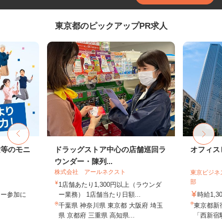
東京都のピックアップPR求人
験等のモニ
ドラッグストア中心の店舗巡回ラ
オフィス
ウンダー・陳列...
株式会社 アールネクスト
東京ビジネ
部
1店舗あたり1,300円以上（ラウンダ
ター参加に
ー業務） 1店舗当たり日額...
時給1,3
千葉県 神奈川県 東京都 大阪府 埼玉
東京都新
県 京都府 三重県 高知県...
「西新宿駅