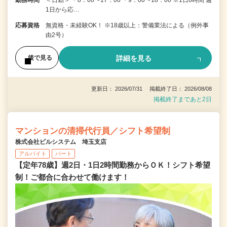
1日から応…
応募資格
無資格・未経験OK！ ※18歳以上：警備業法による（例外事
由2号）
詳細を見る
後で見る
更新日： 2026/07/31 掲載終了日： 2026/08/08
掲載終了まであと2日
マンションの清掃代行員／シフト希望制
株式会社ビルシステム 埼玉支店
アルバイト
パート
【定年78歳】週2日・1日2時間勤務からＯＫ！シフト希望
制！ご都合に合わせて働けます！