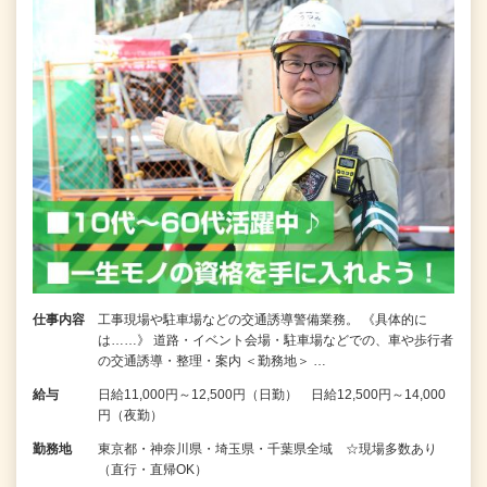
仕事内容
工事現場や駐車場などの交通誘導警備業務。 《具体的に
は……》 道路・イベント会場・駐車場などでの、車や歩行者
の交通誘導・整理・案内 ＜勤務地＞ …
給与
日給11,000円～12,500円（日勤） 日給12,500円～14,000
円（夜勤）
勤務地
東京都・神奈川県・埼玉県・千葉県全域 ☆現場多数あり
（直行・直帰OK）