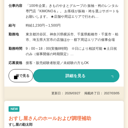
仕事内容
「100年企業」きものやまとグループの 振袖・袴のレンタル
専門店『KIMONO＆』。 お客様が振袖・袴を選ぶサポートを
お願いします。 ★店舗や周辺エリアで行われ…
給与
時給1,230円～1,500円
勤務地
東京都渋谷区、神奈川県横浜市、千葉県船橋市・千葉市・柏
市、埼玉県大宮市の店舗ほか・都下周辺エリアの催事会場
勤務時間
9：00～18：00(実働8時間) ※日により相談可能 ★土日祝
のみ（催事開催の時期限定）…
応募資格
接客・販売経験者歓迎／未経験の方もOK
詳細を見る
後で見る
更新日： 2026/03/27 掲載終了日： 2027/03/05
NEW
おすし屋さんのホールおよび調理補助
すし屋の勘太郎