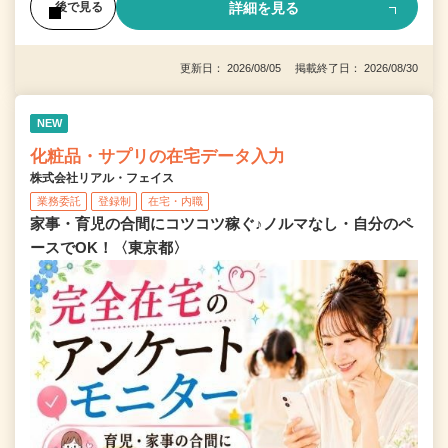
詳細を見る
後で見る
更新日： 2026/08/05 掲載終了日： 2026/08/30
NEW
化粧品・サプリの在宅データ入力
株式会社リアル・フェイス
業務委託
登録制
在宅・内職
家事・育児の合間にコツコツ稼ぐ♪ノルマなし・自分のペ
ースでOK！〈東京都〉