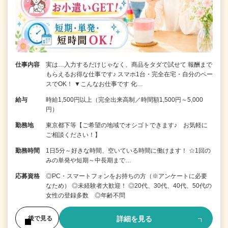
仕事内容
実は…入力するだけじゃなく、商品をタダで試せて 報酬まで
もらえるお得な仕事です♪ スマホ1台・完全在宅・自分のペー
スでOK！ ▼こんなお仕事です 化…
給与
時給1,500円以上（完全出来高制／時間額1,500円～5,000
円）
勤務地
東京都下等【ご希望の地域でオシゴトできます♪ お気軽に
ご相談ください！】
勤務時間
1日5分～好きな時間、空いている時間に働けます！ ☆1回の
みの単発や短期～中長期まで…
応募資格
◎PC・スマートフォンをお持ちの方（※アンケートに必要
なため） ◎未経験者大歓迎！ ◎20代、30代、40代、50代の
女性の登録多数 ◎年齢不問
詳細を見る
後で見る