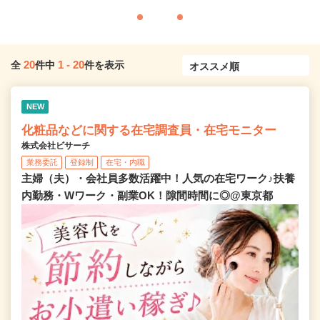
20
1
-
20
全
件中
件を表示
NEW
化粧品などに関する在宅調査員・在宅モニター
株式会社ビサーチ
業務委託
登録制
在宅・内職
主婦（夫）・会社員多数活躍中！人気の在宅ワーク♪扶養
内勤務・Wワーク・副業OK！隙間時間に◎@東京都