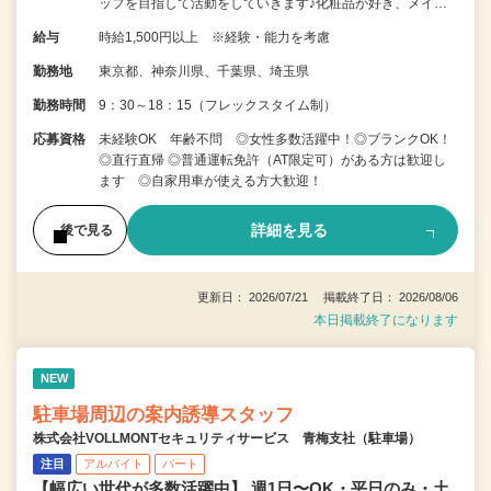
ップを目指して活動をしていきます♪化粧品が好き、メイ…
給与
時給1,500円以上 ※経験・能力を考慮
勤務地
東京都、神奈川県、千葉県、埼玉県
勤務時間
9：30～18：15（フレックスタイム制）
応募資格
未経験OK 年齢不問 ◎女性多数活躍中！◎ブランクOK！
◎直行直帰 ◎普通運転免許（AT限定可）がある方は歓迎し
ます ◎自家用車が使える方大歓迎！
詳細を見る
後で見る
更新日： 2026/07/21 掲載終了日： 2026/08/06
本日掲載終了になります
NEW
駐車場周辺の案内誘導スタッフ
株式会社VOLLMONTセキュリティサービス 青梅支社（駐車場）
注目
アルバイト
パート
【幅広い世代が多数活躍中】 週1日〜OK・平日のみ・土