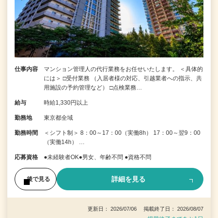
仕事内容
マンション管理人の代行業務をお任せいたします。 ＜具体的
には＞ □受付業務 （入居者様の対応、引越業者への指示、共
用施設の予約管理など） □点検業務…
給与
時給1,330円以上
勤務地
東京都全域
勤務時間
＜シフト制＞ 8：00～17：00（実働8h） 17：00～翌9：00
（実働14h） …
応募資格
●未経験者OK●男女、年齢不問 ●資格不問
詳細を見る
後で見る
更新日： 2026/07/06 掲載終了日： 2026/08/07