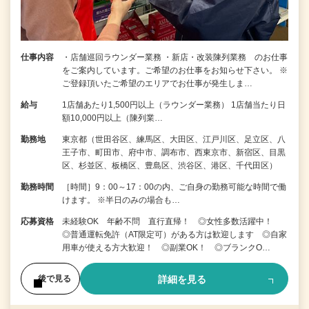
仕事内容
・店舗巡回ラウンダー業務 ・新店・改装陳列業務 のお仕事
をご案内しています。ご希望のお仕事をお知らせ下さい。 ※
ご登録頂いたご希望のエリアでお仕事が発生しま…
給与
1店舗あたり1,500円以上（ラウンダー業務） 1店舗当たり日
額10,000円以上（陳列業…
勤務地
東京都（世田谷区、練馬区、大田区、江戸川区、足立区、八
王子市、町田市、府中市、調布市、西東京市、新宿区、目黒
区、杉並区、板橋区、豊島区、渋谷区、港区、千代田区）
勤務時間
［時間］9：00～17：00の内、ご自身の勤務可能な時間で働
けます。 ※半日のみの場合も…
応募資格
未経験OK 年齢不問 直行直帰！ ◎女性多数活躍中！
◎普通運転免許（AT限定可）がある方は歓迎します ◎自家
用車が使える方大歓迎！ ◎副業OK！ ◎ブランクO…
詳細を見る
後で見る