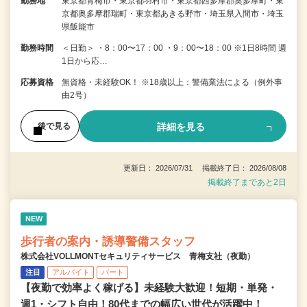
勤務地
東京都青梅市・東京都羽村市・東京都西多摩郡奥多摩町・東
京都奥多摩郡瑞町・東京都あきる野市・埼玉県入間市・埼玉
県飯能市
勤務時間
＜日勤＞ ・8：00〜17：00 ・9：00〜18：00 ※1日8時間 週
1日から応…
応募資格
無資格・未経験OK！ ※18歳以上：警備業法による（例外事
由2号）
詳細を見る
後で見る
更新日： 2026/07/31 掲載終了日： 2026/08/08
掲載終了まであと2日
NEW
歩行者の案内・誘導警備スタッフ
株式会社VOLLMONTセキュリティサービス 青梅支社（夜勤）
注目
アルバイト
パート
【夜勤で効率よく稼げる】未経験大歓迎！短期・単発・
週1・シフト自由！80代までの幅広い世代が活躍中！