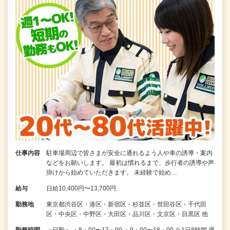
仕事内容
駐車場周辺で皆さまが安全に通れるよう人や車の誘導・案内
などをお願いします。 最初は慣れるまで、歩行者の誘導や声
掛けから始めていただきます。 未経験で始め…
給与
日給10,400円〜13,700円
勤務地
東京都渋谷区・港区・新宿区・杉並区・世田谷区・千代田
区・中央区・中野区・大田区・品川区・文京区・目黒区 他
勤務時間
＜日勤＞ ・8：00〜17：00 ・9：00〜18：00 ※1日8時間 週