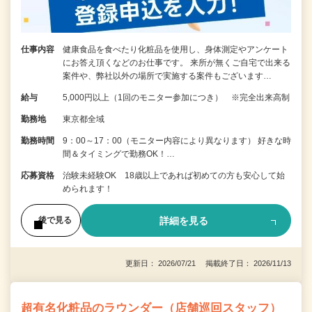
仕事内容
健康食品を食べたり化粧品を使用し、身体測定やアンケート
にお答え頂くなどのお仕事です。 来所が無くご自宅で出来る
案件や、弊社以外の場所で実施する案件もございます…
給与
5,000円以上（1回のモニター参加につき） ※完全出来高制
勤務地
東京都全域
勤務時間
9：00～17：00（モニター内容により異なります） 好きな時
間＆タイミングで勤務OK！…
応募資格
治験未経験OK 18歳以上であれば初めての方も安心して始
められます！
詳細を見る
後で見る
更新日： 2026/07/21 掲載終了日： 2026/11/13
超有名化粧品のラウンダー（店舗巡回スタッフ）