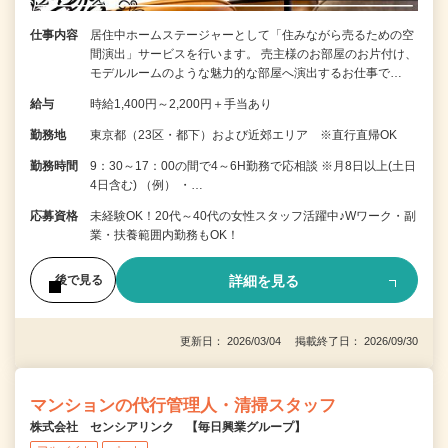
仕事内容
居住中ホームステージャーとして「住みながら売るための空
間演出」サービスを行います。 売主様のお部屋のお片付け、
モデルルームのような魅力的な部屋へ演出するお仕事で…
給与
時給1,400円～2,200円＋手当あり
勤務地
東京都（23区・都下）および近郊エリア ※直行直帰OK
勤務時間
9：30～17：00の間で4～6H勤務で応相談 ※月8日以上(土日
4日含む) （例） ・…
応募資格
未経験OK！20代～40代の女性スタッフ活躍中♪Wワーク・副
業・扶養範囲内勤務もOK！
詳細を見る
後で見る
更新日： 2026/03/04 掲載終了日： 2026/09/30
マンションの代行管理人・清掃スタッフ
株式会社 センシアリンク 【毎日興業グループ】