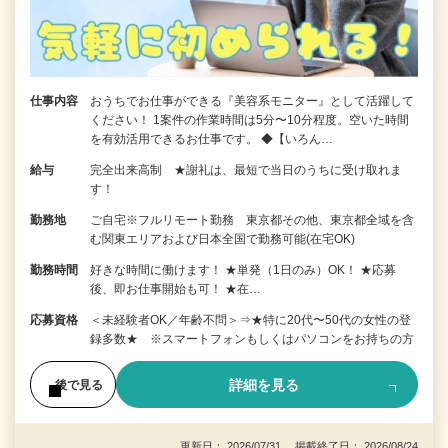
仕事内容
おうちでお仕事ができる『美容系モニター』として活躍して
ください！ 1案件の作業時間は5分〜10分程度。空いた時間
を有効活用できるお仕事です。 ◆【いろん…
給与
完全出来高制 ★謝礼は、最短で当日のうちに受け取れま
す！
勤務地
ご自宅※フルリモート勤務 東京都その他、東京都全域を含
む関東エリアおよび日本全国で勤務可能(在宅OK)
勤務時間
好きな時間に働けます！ ★単発（1日のみ）OK！ ★応募
後、即お仕事開始も可！ ★在…
応募資格
＜未経験者OK／年齢不問＞⇒★特に20代〜50代の女性の登
録多数★ ※スマートフォンもしくはパソコンをお持ちの方
詳細を見る
後で見る
更新日： 2026/07/31 掲載終了日： 2026/08/24