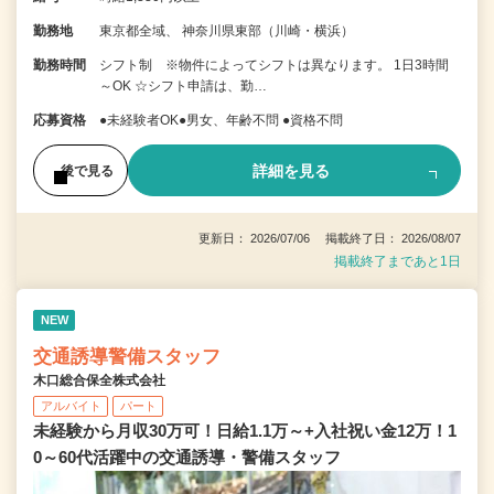
勤務地
東京都全域、 神奈川県東部（川崎・横浜）
勤務時間
シフト制 ※物件によってシフトは異なります。 1日3時間
～OK ☆シフト申請は、勤…
応募資格
●未経験者OK●男女、年齢不問 ●資格不問
詳細を見る
後で見る
更新日： 2026/07/06 掲載終了日： 2026/08/07
掲載終了まであと1日
NEW
交通誘導警備スタッフ
木口総合保全株式会社
アルバイト
パート
未経験から月収30万可！日給1.1万～+入社祝い金12万！1
0～60代活躍中の交通誘導・警備スタッフ