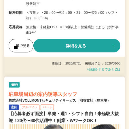
県飯能市
勤務時間
＜夜勤＞ ・20：00〜翌5：00 ・21：00〜翌6：00（シフト
制） ※1日8時…
応募資格
無資格・未経験OK！ ※18歳以上：警備業法による（例外事
由2号）
詳細を見る
後で見る
更新日： 2026/07/31 掲載終了日： 2026/08/08
掲載終了まであと2日
NEW
駐車場周辺の案内誘導スタッフ
株式会社VOLLMONTセキュリティサービス 渋谷支社（駐車場）
注目
アルバイト
パート
【応募者必ず面接】単発・週1・シフト自由！未経験大歓
迎！20代〜80代活躍中！副業・WワークOK！