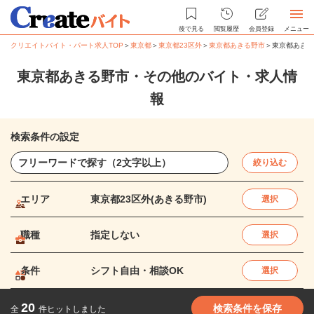
後で見る
閲覧履歴
会員登録
メニュー
クリエイトバイト・パート求人TOP
＞
東京都
＞
東京都23区外
＞
東京都あきる野市
＞
東京都あきる
東京都あきる野市・その他のバイト・求人情
報
検索条件の設定
絞り込む
エリア
東京都23区外(あきる野市)
選択
職種
指定しない
選択
条件
シフト自由・相談OK
選択
20
検索条件を保存
全
件ヒットしました