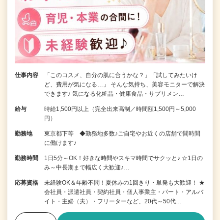
仕事内容
「このコスメ、自分の肌に合うかな？」「試してみたいけ
ど、費用が気になる…」 そんな気持ち、美容モニターで解決
できます♪ 気になる化粧品・健康食品・サプリメン…
給与
時給1,500円以上（完全出来高制／時間額1,500円～5,000
円）
勤務地
東京都下等 ◆勤務地多数♪ご自宅やお近くの店舗で間時間
に働けます♪
勤務時間
1日5分～OK！好きな時間やスキマ時間でサクッと♪ ☆1日の
み～中長期まで幅広く大歓迎♪…
応募資格
未経験OK＆年齢不問！夏休みの1回きり・単発も大歓迎！ ★
会社員・派遣社員・契約社員・個人事業主・パート・アルバ
イト・主婦（夫）・フリーターなど、20代～50代…