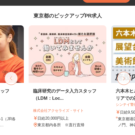
東京都のピックアップPR求人
タッフ
臨床研究のデータ入力スタッフ
六本木ヒ
（LDM：Loc...
リアでの案
シンテイ警
株式会社アクセライズ・サイト
日給9,5
日給20,000円以上
-1（JR各
東京都港
..
東京都内各所 ※直行直帰
ノ門、神