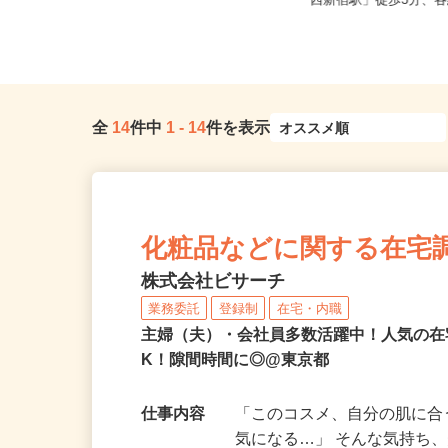
東京都23区内等【ご希望の地域でオ
東京都新宿区／東京メト
シゴトできます♪ お気軽にご相...
「西新宿駅」徒歩3分、各
全
14
件中
1
-
14
件を表示
化粧品などに関する在宅
株式会社ビサーチ
業務委託
登録制
在宅・内職
主婦（夫）・会社員多数活躍中！人気の在
K！隙間時間に◎@東京都
仕事内容
「このコスメ、自分の肌に