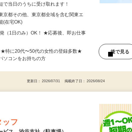
分〜10分程度。空いた時間を有効活用できる
最短で当日のうちに受け取れます！
 東京都その他、東京都全域を含む関東エ
(在宅OK)
単発（1日のみ）OK！ ★応募後、即お仕事
⇒★特に20代〜50代の女性の登録多数★
後で見
パソコンをお持ちの方
更新日： 2026/07/31 掲載終了日： 2026/08/24