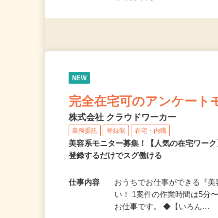
◎未経験者大歓迎！ ◎20代
◎年齢不問
NEW
完全在宅可のアンケート
株式会社 クラウドワーカー
業務委託
登録制
在宅・内職
美容系モニター募集！【人気の在宅ワーク
登録するだけでスグ働ける
仕事内容
おうちでお仕事ができる『