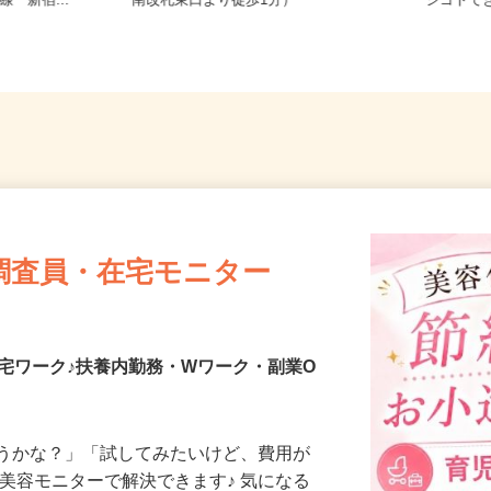
ロ丸ノ内線
東京都北区赤羽南1-8-7（「赤羽駅」
東京都
線「新宿...
南改札東口より徒歩1分）
シゴトで
調査員・在宅モニター
宅ワーク♪扶養内勤務・Wワーク・副業O
合うかな？」「試してみたいけど、費用が