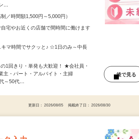
、美容モニターで解決できます♪ 気になる
メン…
制／時間額1,500円～5,000円）
ご自宅やお近くの店舗で間時間に働けます
スキマ時間でサクッと♪ ☆1日のみ～中長
みの1回きり・単発も大歓迎！ ★会社員・
事業主・パート・アルバイト・主婦
後で見
代～50代…
更新日： 2026/08/05 掲載終了日： 2026/08/30