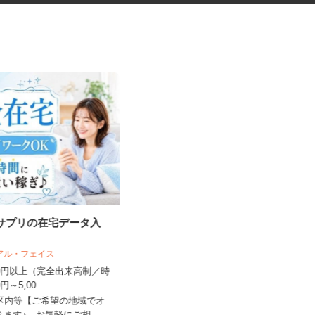
・サプリの在宅データ入
オフィスビルの清掃スタッフ
リアル・フェイス
東京ビジネスサービス 株式会社 営業
五部
,500円以上（完全出来高制／時
00円～5,00...
時給1,300円