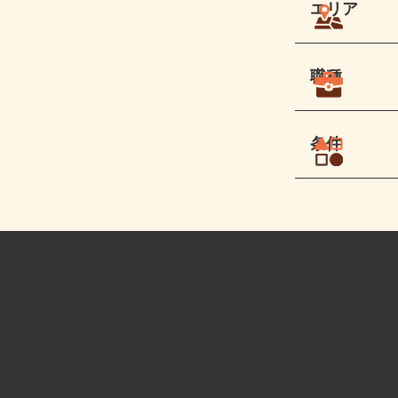
エリア
職種
条件