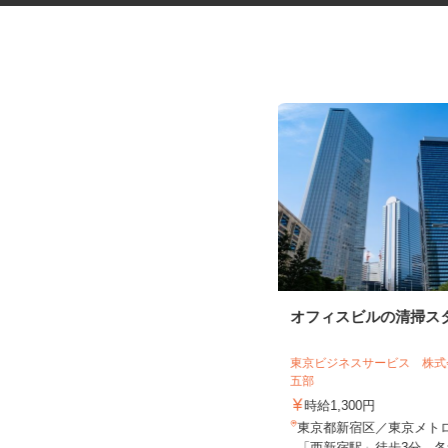
化粧品・サプリの在宅データ入
オフィスビルの清掃ス
力
株式会社リアル・フェイス
東京ビジネスサービス 株
五部
時給1,500円以上（完全出来高制／時
間額1,500円～5,00...
時給1,300円