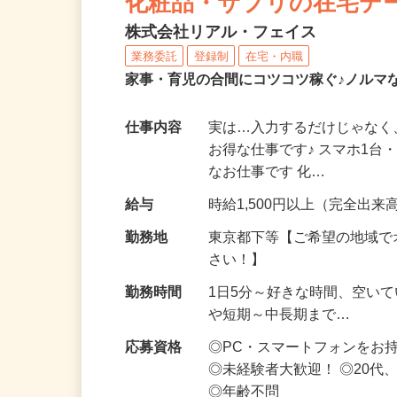
化粧品・サプリの在宅デ
株式会社リアル・フェイス
業務委託
登録制
在宅・内職
家事・育児の合間にコツコツ稼ぐ♪ノルマ
仕事内容
実は…入力するだけじゃなく
お得な仕事です♪ スマホ1台
なお仕事です 化…
給与
時給1,500円以上（完全出来高
勤務地
東京都下等【ご希望の地域で
さい！】
勤務時間
1日5分～好きな時間、空い
や短期～中長期まで…
応募資格
◎PC・スマートフォンをお