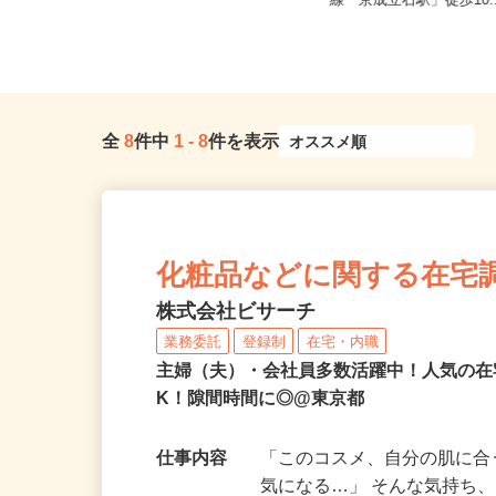
ノ門、神谷町、表参道、麻布十
東京都葛飾区奥戸2-12-
番、...
線「京成立石駅」徒歩10.
全
8
件中
1
-
8
件を表示
化粧品などに関する在宅
株式会社ビサーチ
業務委託
登録制
在宅・内職
主婦（夫）・会社員多数活躍中！人気の在
K！隙間時間に◎@東京都
仕事内容
「このコスメ、自分の肌に