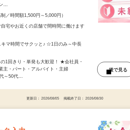
、美容モニターで解決できます♪ 気になる
メン…
制／時間額1,500円～5,000円）
ご自宅やお近くの店舗で間時間に働けます
スキマ時間でサクッと♪ ☆1日のみ～中長
みの1回きり・単発も大歓迎！ ★会社員・
事業主・パート・アルバイト・主婦
後で見
代～50代…
更新日： 2026/08/05 掲載終了日： 2026/08/30