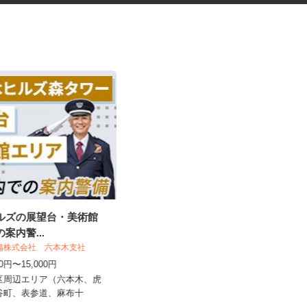
ヒルズの展望台・美術館
化粧品容器や文房具の検査スタ
の案内警...
ッフ
警備株式会社 六本木支社
大脇電塗工業株式会社
500円〜15,000円
時給1,400円
港区周辺エリア（六本木、虎