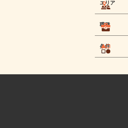
エリア
職種
条件