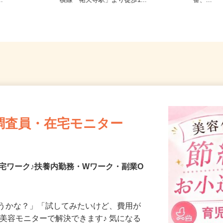
11（京成押上
東京都世田谷区下馬1-20-9（東急東
ノ門、
..
横線「祐天寺駅」より徒歩1...
番、...
調査員・在宅モニター
宅ワーク♪扶養内勤務・Wワーク・副業O
合うかな？」「試してみたいけど、費用が