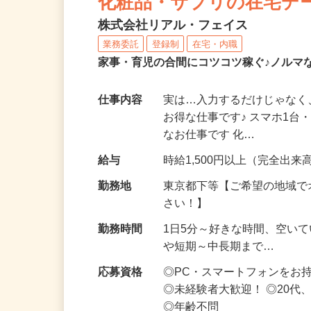
化粧品・サプリの在宅デ
株式会社リアル・フェイス
業務委託
登録制
在宅・内職
家事・育児の合間にコツコツ稼ぐ♪ノルマ
仕事内容
実は…入力するだけじゃなく
お得な仕事です♪ スマホ1台
なお仕事です 化…
給与
時給1,500円以上（完全出来高
勤務地
東京都下等【ご希望の地域で
さい！】
勤務時間
1日5分～好きな時間、空い
や短期～中長期まで…
応募資格
◎PC・スマートフォンをお