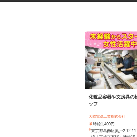
六本木ヒルズの展望台・美術館
化粧品容器や文房具の
エリアでの案内警...
ッフ
シンテイ警備株式会社 六本木支社
大脇電塗工業株式会社
日給9,500円〜15,000円
時給1,400円
東京都港区周辺エリア（六本木、虎