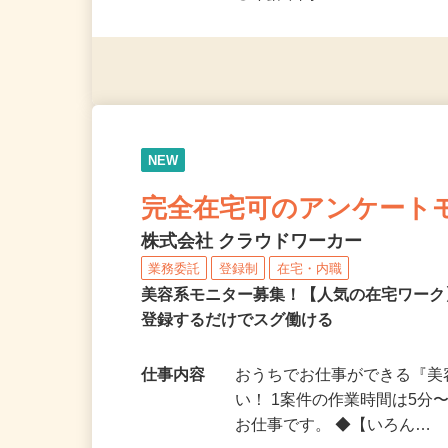
◎未経験者大歓迎！ ◎20代
◎年齢不問
NEW
完全在宅可のアンケート
株式会社 クラウドワーカー
業務委託
登録制
在宅・内職
美容系モニター募集！【人気の在宅ワーク
登録するだけでスグ働ける
仕事内容
おうちでお仕事ができる『