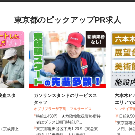
東京都のピックアップPR求人
検査スタ
ガソリンスタンドのサービスス
六本木
タッフ
エリアで
オブリプラーザ下馬 フルサービス
シンテイ
時給1,450円 ★危険物取扱資格所持
日給9,
者はプラス100円時給UP...
東京都