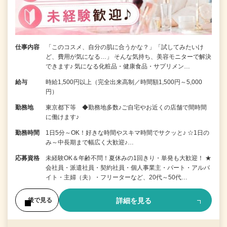
仕事内容
「このコスメ、自分の肌に合うかな？」「試してみたいけ
ど、費用が気になる…」 そんな気持ち、美容モニターで解決
できます♪ 気になる化粧品・健康食品・サプリメン…
給与
時給1,500円以上（完全出来高制／時間額1,500円～5,000
円）
勤務地
東京都下等 ◆勤務地多数♪ご自宅やお近くの店舗で間時間
に働けます♪
勤務時間
1日5分～OK！好きな時間やスキマ時間でサクッと♪ ☆1日の
み～中長期まで幅広く大歓迎♪…
応募資格
未経験OK＆年齢不問！夏休みの1回きり・単発も大歓迎！ ★
会社員・派遣社員・契約社員・個人事業主・パート・アルバ
イト・主婦（夫）・フリーターなど、20代～50代…
詳細を見る
後で見る