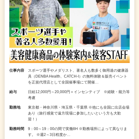
仕事内容
スポーツ選手やメダリスト、著名人も数多く御用達の健康器
具（DENBA Health、CATCH-I）の無料体験＆販売イベント
を正規代理店として全国催事場にて開催…
給与
日給12,000円～20,000円＋インセンティブ ※経験・能力等
考慮
勤務地
東京都・神奈川県・埼玉県・千葉県 ※他にも全国に出店会場
あり（旅行感覚で遠方現場に参加したいという方も大歓
迎！）
勤務時間
9：00～19：00の間で実働8H ※勤務場所によって異なりま
す。 ※週2～3日程度か…