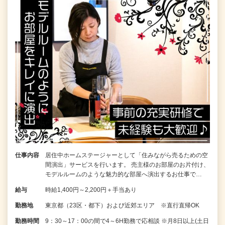
仕事内容
居住中ホームステージャーとして「住みながら売るための空
間演出」サービスを行います。 売主様のお部屋のお片付け、
モデルルームのような魅力的な部屋へ演出するお仕事で…
給与
時給1,400円～2,200円＋手当あり
勤務地
東京都（23区・都下）および近郊エリア ※直行直帰OK
勤務時間
9：30～17：00の間で4～6H勤務で応相談 ※月8日以上(土日