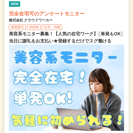
NEW
完全在宅可のアンケートモニター
株式会社 クラウドワーカー
業務委託
登録制
在宅・内職
美容系モニター募集！【人気の在宅ワーク】│単発もOK│
当日に謝礼をお支払い★登録するだけでスグ働ける