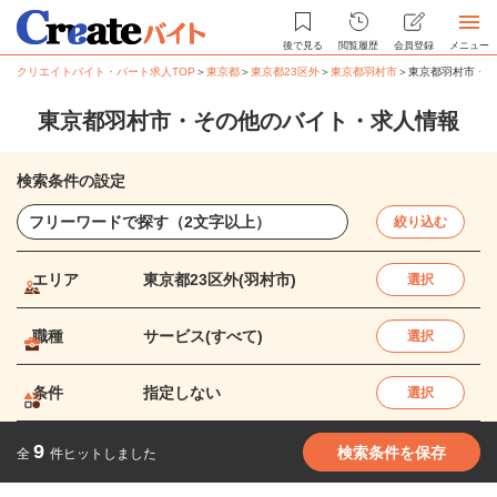
後で見る
閲覧履歴
会員登録
メニュー
クリエイトバイト・パート求人TOP
＞
東京都
＞
東京都23区外
＞
東京都羽村市
＞
東京都羽村市・そ
東京都羽村市・その他のバイト・求人情報
検索条件の設定
絞り込む
エリア
東京都23区外(羽村市)
選択
職種
サービス(すべて)
選択
条件
指定しない
選択
9
検索条件を保存
全
件ヒットしました