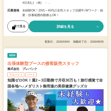
4日含む) （例） ・…
応募資格
未経験OK！20代～40代の女性スタッフ活躍中♪Wワーク・副
業・扶養範囲内勤務もOK！
詳細を見る
後で見る
更新日： 2026/03/04 掲載終了日： 2026/09/30
NEW
出張体験型ブースの接客販売スタッフ
株式会社 プレバンク
アルバイト
パート
知識ゼロOK！週2～3日勤務で月収30万も！旅行感覚で全
国各地へ♪メダリスト御用達の美容健康グッズ☆