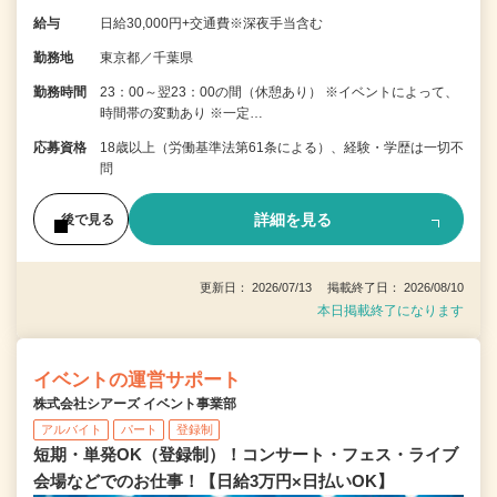
給与
日給30,000円+交通費※深夜手当含む
勤務地
東京都／千葉県
勤務時間
23：00～翌23：00の間（休憩あり） ※イベントによって、
時間帯の変動あり ※一定…
応募資格
18歳以上（労働基準法第61条による）、経験・学歴は一切不
問
詳細を見る
後で見る
更新日： 2026/07/13 掲載終了日： 2026/08/10
本日掲載終了になります
イベントの運営サポート
株式会社シアーズ イベント事業部
アルバイト
パート
登録制
短期・単発OK（登録制）！コンサート・フェス・ライブ
会場などでのお仕事！【日給3万円×日払いOK】