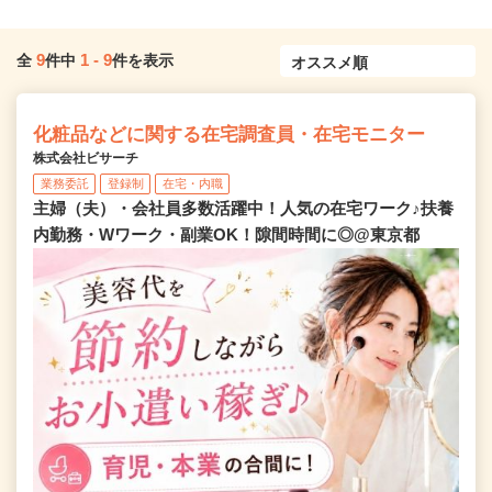
9
1
-
9
全
件中
件を表示
化粧品などに関する在宅調査員・在宅モニター
株式会社ビサーチ
業務委託
登録制
在宅・内職
主婦（夫）・会社員多数活躍中！人気の在宅ワーク♪扶養
内勤務・Wワーク・副業OK！隙間時間に◎@東京都