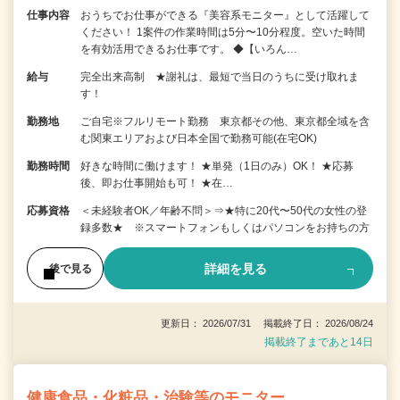
仕事内容
おうちでお仕事ができる『美容系モニター』として活躍して
ください！ 1案件の作業時間は5分〜10分程度。空いた時間
を有効活用できるお仕事です。 ◆【いろん…
給与
完全出来高制 ★謝礼は、最短で当日のうちに受け取れま
す！
勤務地
ご自宅※フルリモート勤務 東京都その他、東京都全域を含
む関東エリアおよび日本全国で勤務可能(在宅OK)
勤務時間
好きな時間に働けます！ ★単発（1日のみ）OK！ ★応募
後、即お仕事開始も可！ ★在…
応募資格
＜未経験者OK／年齢不問＞⇒★特に20代〜50代の女性の登
録多数★ ※スマートフォンもしくはパソコンをお持ちの方
詳細を見る
後で見る
更新日： 2026/07/31 掲載終了日： 2026/08/24
掲載終了まであと14日
健康食品・化粧品・治験等のモニター