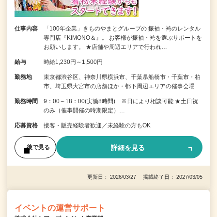
仕事内容
「100年企業」きものやまとグループの 振袖・袴のレンタル
専門店『KIMONO＆』。 お客様が振袖・袴を選ぶサポートを
お願いします。 ★店舗や周辺エリアで行われ…
給与
時給1,230円～1,500円
勤務地
東京都渋谷区、神奈川県横浜市、千葉県船橋市・千葉市・柏
市、埼玉県大宮市の店舗ほか・都下周辺エリアの催事会場
勤務時間
9：00～18：00(実働8時間) ※日により相談可能 ★土日祝
のみ（催事開催の時期限定）…
応募資格
接客・販売経験者歓迎／未経験の方もOK
詳細を見る
後で見る
更新日： 2026/03/27 掲載終了日： 2027/03/05
イベントの運営サポート