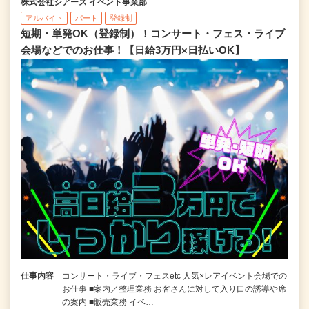
株式会社シアーズ イベント事業部
アルバイト
パート
登録制
短期・単発OK（登録制）！コンサート・フェス・ライブ
会場などでのお仕事！【日給3万円×日払いOK】
仕事内容
コンサート・ライブ・フェスetc 人気×レアイベント会場での
お仕事 ■案内／整理業務 お客さんに対して入り口の誘導や席
の案内 ■販売業務 イベ…