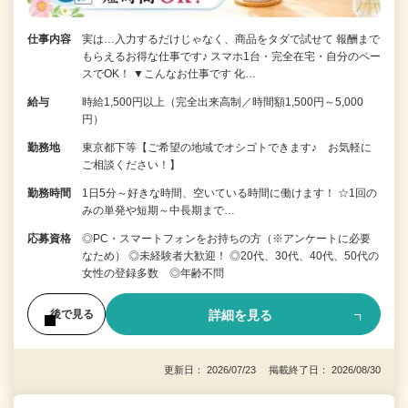
仕事内容
実は…入力するだけじゃなく、商品をタダで試せて 報酬まで
もらえるお得な仕事です♪ スマホ1台・完全在宅・自分のペー
スでOK！ ▼こんなお仕事です 化…
給与
時給1,500円以上（完全出来高制／時間額1,500円～5,000
円）
勤務地
東京都下等【ご希望の地域でオシゴトできます♪ お気軽に
ご相談ください！】
勤務時間
1日5分～好きな時間、空いている時間に働けます！ ☆1回の
みの単発や短期～中長期まで…
応募資格
◎PC・スマートフォンをお持ちの方（※アンケートに必要
なため） ◎未経験者大歓迎！ ◎20代、30代、40代、50代の
女性の登録多数 ◎年齢不問
詳細を見る
後で見る
更新日： 2026/07/23 掲載終了日： 2026/08/30