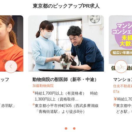
東京都のピックアップPR求人
タッフ
動物病院の獣医師（新卒・中途）
マンショ
加藤動物病院
住友不動産建
07a
時給1,700円以上（有資格者） 時給
1,300円以上（資格取得...
時給1,7
「赤羽駅」
東京都小平市仲町505（西武多摩湖線
東京都中
「青梅街道駅」より徒歩8分）
どき駅」