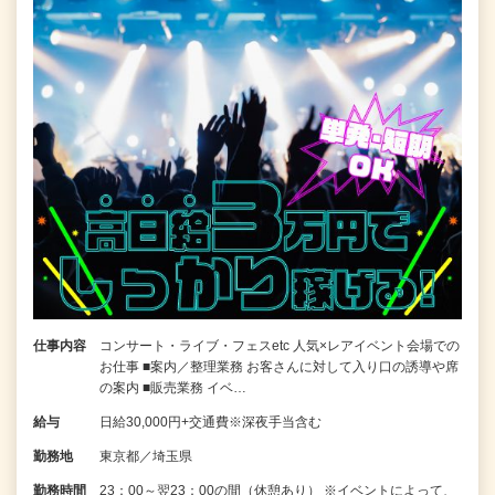
仕事内容
コンサート・ライブ・フェスetc 人気×レアイベント会場での
お仕事 ■案内／整理業務 お客さんに対して入り口の誘導や席
の案内 ■販売業務 イベ…
給与
日給30,000円+交通費※深夜手当含む
勤務地
東京都／埼玉県
勤務時間
23：00～翌23：00の間（休憩あり） ※イベントによって、