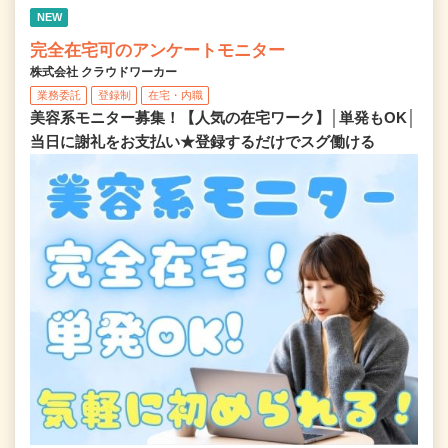
NEW
完全在宅可のアンケートモニター
株式会社 クラウドワーカー
業務委託
登録制
在宅・内職
美容系モニター募集！【人気の在宅ワーク】│単発もOK│
当日に謝礼をお支払い★登録するだけでスグ働ける