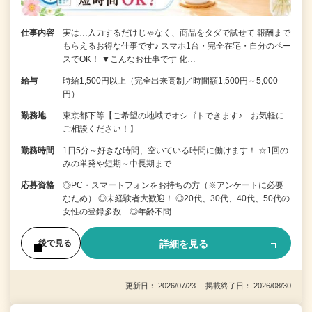
仕事内容
実は…入力するだけじゃなく、商品をタダで試せて 報酬まで
もらえるお得な仕事です♪ スマホ1台・完全在宅・自分のペー
スでOK！ ▼こんなお仕事です 化…
給与
時給1,500円以上（完全出来高制／時間額1,500円～5,000
円）
勤務地
東京都下等【ご希望の地域でオシゴトできます♪ お気軽に
ご相談ください！】
勤務時間
1日5分～好きな時間、空いている時間に働けます！ ☆1回の
みの単発や短期～中長期まで…
応募資格
◎PC・スマートフォンをお持ちの方（※アンケートに必要
なため） ◎未経験者大歓迎！ ◎20代、30代、40代、50代の
女性の登録多数 ◎年齢不問
詳細を見る
後で見る
更新日： 2026/07/23 掲載終了日： 2026/08/30