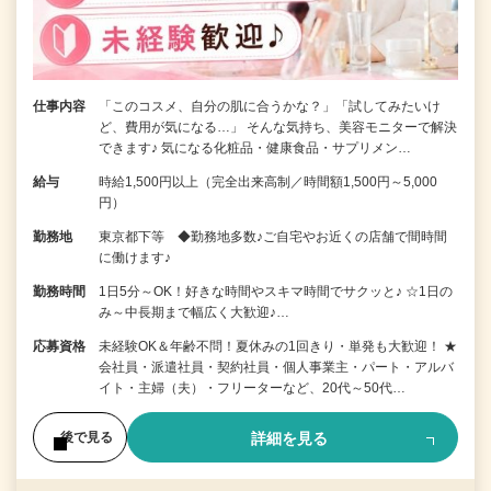
仕事内容
「このコスメ、自分の肌に合うかな？」「試してみたいけ
ど、費用が気になる…」 そんな気持ち、美容モニターで解決
できます♪ 気になる化粧品・健康食品・サプリメン…
給与
時給1,500円以上（完全出来高制／時間額1,500円～5,000
円）
勤務地
東京都下等 ◆勤務地多数♪ご自宅やお近くの店舗で間時間
に働けます♪
勤務時間
1日5分～OK！好きな時間やスキマ時間でサクッと♪ ☆1日の
み～中長期まで幅広く大歓迎♪…
応募資格
未経験OK＆年齢不問！夏休みの1回きり・単発も大歓迎！ ★
会社員・派遣社員・契約社員・個人事業主・パート・アルバ
イト・主婦（夫）・フリーターなど、20代～50代…
詳細を見る
後で見る