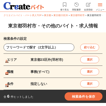
後で見る
閲覧履歴
会員登録
メニュー
クリエイトバイト・パート求人TOP
＞
東京都
＞
東京都23区外
＞
東京都羽村市
＞
東京都羽村市・そ
東京都羽村市・その他のバイト・求人情報
検索条件の設定
絞り込む
エリア
東京都23区外(羽村市)
選択
職種
事務(すべて)
選択
条件
指定しない
選択
6
検索条件を保存
全
件ヒットしました