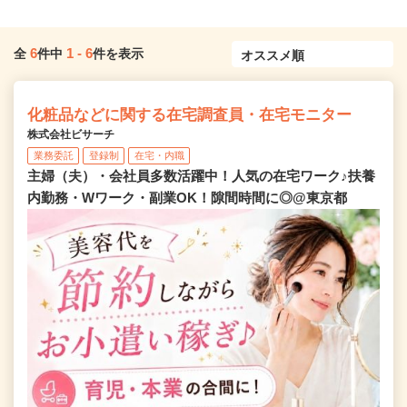
6
1
-
6
全
件中
件を表示
化粧品などに関する在宅調査員・在宅モニター
株式会社ビサーチ
業務委託
登録制
在宅・内職
主婦（夫）・会社員多数活躍中！人気の在宅ワーク♪扶養
内勤務・Wワーク・副業OK！隙間時間に◎@東京都