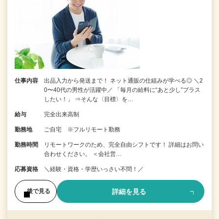
仕事内容
出品入力から発送まで！ ネット通販の仕組みが学べる◎ ＼2
0〜40代の男性が活躍中／ 「毎月の給料に“あと少し”プラス
したい！」 ⇒そんな〈目標〉を…
給与
完全出来高制
勤務地
ご自宅 ※フルリモート勤務
勤務時間
リモートワークのため、完全自由シフトです！ 詳細はお問い
合わせください。 ＜会社営…
応募資格
＼経験・資格・学歴いっさい不問！／
詳細を見る
後で見る