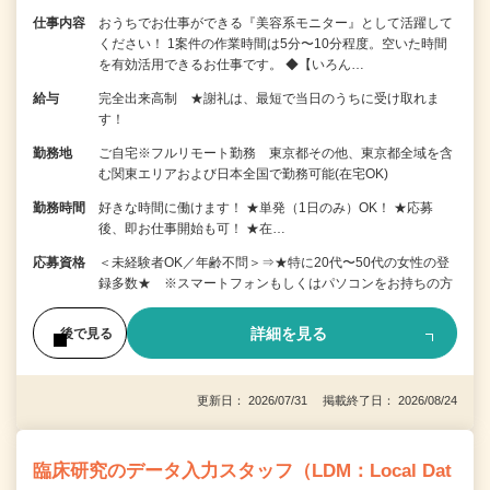
仕事内容
おうちでお仕事ができる『美容系モニター』として活躍して
ください！ 1案件の作業時間は5分〜10分程度。空いた時間
を有効活用できるお仕事です。 ◆【いろん…
給与
完全出来高制 ★謝礼は、最短で当日のうちに受け取れま
す！
勤務地
ご自宅※フルリモート勤務 東京都その他、東京都全域を含
む関東エリアおよび日本全国で勤務可能(在宅OK)
勤務時間
好きな時間に働けます！ ★単発（1日のみ）OK！ ★応募
後、即お仕事開始も可！ ★在…
応募資格
＜未経験者OK／年齢不問＞⇒★特に20代〜50代の女性の登
録多数★ ※スマートフォンもしくはパソコンをお持ちの方
詳細を見る
後で見る
更新日： 2026/07/31 掲載終了日： 2026/08/24
臨床研究のデータ入力スタッフ（LDM：Local Dat