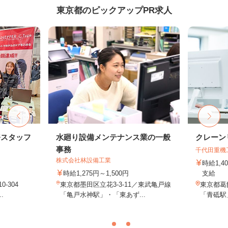
東京都のピックアップPR求人
務スタッフ
水廻り設備メンテナンス業の一般
クレーン
事務
千代田重機
株式会社林設備工業
時給1,
時給1,275円～1,500円
支給
-304
東京都墨田区立花3-3-11／東武亀戸線
東京都葛飾
.
「亀戸水神駅」・「東あず...
「青砥駅