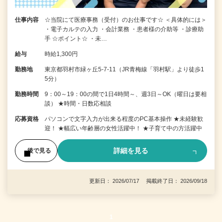
仕事内容
☆当院にて医療事務（受付）のお仕事です☆ ＜具体的には＞
・電子カルテの入力 ・会計業務 ・患者様の介助等 ・診療助
手 ☆ポイント☆ ・未…
給与
時給1,300円
勤務地
東京都羽村市緑ヶ丘5-7-11（JR青梅線「羽村駅」より徒歩1
5分）
勤務時間
9：00～19：00の間で1日4時間～、週3日～OK（曜日は要相
談） ★時間・日数応相談
応募資格
パソコンで文字入力が出来る程度のPC基本操作 ★未経験歓
迎！ ★幅広い年齢層の女性活躍中！ ★子育て中の方活躍中
詳細を見る
後で見る
更新日： 2026/07/17 掲載終了日： 2026/09/18
1