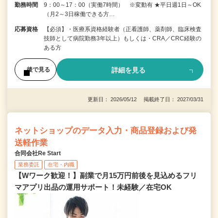
勤務時間
9：00～17：00（実働7時間） ※変動有 ★平日週1日～OK
（月2～3日稼働できる方…
応募資格
【必須】・医療系資格経験者（正看護師、薬剤師、臨床検査
技師として病院勤務3年以上）もしくは・CRA／CRC経験の
ある方
詳細を見る
後で見る
更新日： 2026/05/12 掲載終了日： 2027/03/31
ネットショップのデータ入力・商品登録および発
送軽作業
合同会社Re Start
業務委託
在宅・内職
【Wワーク歓迎！】副業で月15万円前後を見込めるフリ
マアプリ出品の運用サポート！未経験／在宅OK