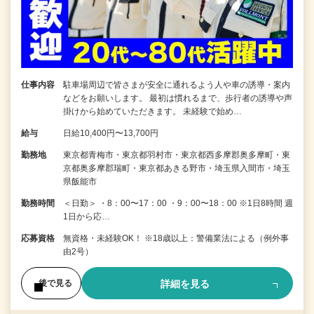
仕事内容
駐車場周辺で皆さまが安全に通れるよう人や車の誘導・案内
などをお願いします。 最初は慣れるまで、歩行者の誘導や声
掛けから始めていただきます。 未経験で始め…
給与
日給10,400円〜13,700円
勤務地
東京都青梅市・東京都羽村市・東京都西多摩郡奥多摩町・東
京都奥多摩郡瑞町・東京都あきる野市・埼玉県入間市・埼玉
県飯能市
勤務時間
＜日勤＞ ・8：00〜17：00 ・9：00〜18：00 ※1日8時間 週
1日から応…
応募資格
無資格・未経験OK！ ※18歳以上：警備業法による（例外事
由2号）
詳細を見る
後で見る