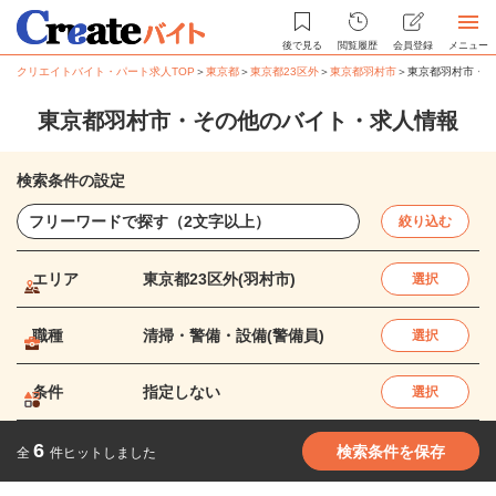
後で見る
閲覧履歴
会員登録
メニュー
クリエイトバイト・パート求人TOP
＞
東京都
＞
東京都23区外
＞
東京都羽村市
＞
東京都羽村市・そ
東京都羽村市・その他のバイト・求人情報
検索条件の設定
絞り込む
エリア
東京都23区外(羽村市)
選択
職種
清掃・警備・設備(警備員)
選択
条件
指定しない
選択
6
検索条件を保存
全
件ヒットしました