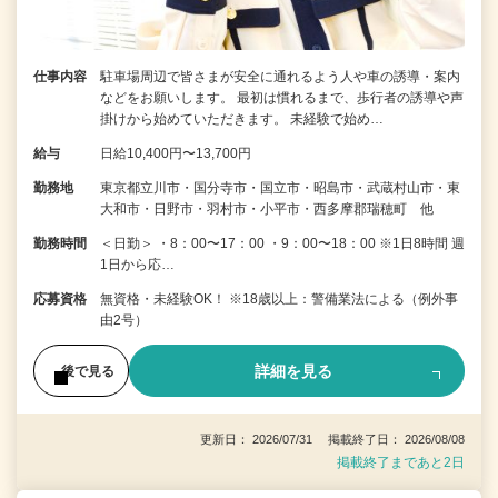
仕事内容
駐車場周辺で皆さまが安全に通れるよう人や車の誘導・案内
などをお願いします。 最初は慣れるまで、歩行者の誘導や声
掛けから始めていただきます。 未経験で始め…
給与
日給10,400円〜13,700円
勤務地
東京都立川市・国分寺市・国立市・昭島市・武蔵村山市・東
大和市・日野市・羽村市・小平市・西多摩郡瑞穂町 他
勤務時間
＜日勤＞ ・8：00〜17：00 ・9：00〜18：00 ※1日8時間 週
1日から応…
応募資格
無資格・未経験OK！ ※18歳以上：警備業法による（例外事
由2号）
詳細を見る
後で見る
更新日： 2026/07/31 掲載終了日： 2026/08/08
掲載終了まであと2日