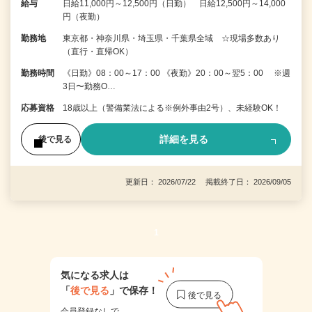
給与
日給11,000円～12,500円（日勤） 日給12,500円～14,000
円（夜勤）
勤務地
東京都・神奈川県・埼玉県・千葉県全域 ☆現場多数あり
（直行・直帰OK）
勤務時間
《日勤》08：00～17：00 《夜勤》20：00～翌5：00 ※週
3日〜勤務O…
応募資格
18歳以上（警備業法による※例外事由2号）、未経験OK！
詳細を見る
後で見る
更新日： 2026/07/22 掲載終了日： 2026/09/05
1
気になる求人は
「
後で見る
」で保存！
会員登録なしで、