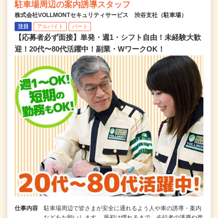
駐車場周辺の案内誘導スタッフ
株式会社VOLLMONTセキュリティサービス 渋谷支社（駐車場）
注目
アルバイト
パート
【応募者必ず面接】単発・週1・シフト自由！未経験大歓
迎！20代〜80代活躍中！副業・WワークOK！
仕事内容
駐車場周辺で皆さまが安全に通れるよう人や車の誘導・案内
などをお願いします。 最初は慣れるまで、歩行者の誘導や声