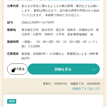
仕事内容
皆さまが安全に通れるよう人や車の誘導・案内などをお願い
します。 最初は慣れるまで、歩行者の誘導や声掛けから始め
ていただきます。 未経験で始めた方がほとん…
給与
日給12,200円〜13,700円
勤務地
東京都立川市・国分寺市・国立市・昭島市・武蔵村山市・東
大和市・日野市・羽村市・小平市・西多摩郡瑞穂町 他
勤務時間
＜夜勤＞ ・20：00〜翌5：00 ・21：00〜翌6：00（シフト
制） ※1日8時…
応募資格
無資格・未経験OK！ ※18歳以上：警備業法による（例外事
由2号）
詳細を見る
後で見る
更新日： 2026/07/31 掲載終了日： 2026/08/08
掲載終了まであと2日
NEW