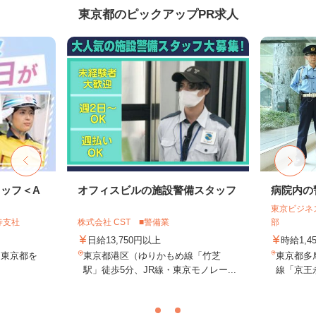
東京都のピックアップPR求人
ッフ＜A
オフィスビルの施設警備スタッフ
病院内の
東京ビジネ
寺支社
株式会社 CST ■警備業
部
日給13,750円以上
時給1,4
 東京都を
東京都港区（ゆりかもめ線「竹芝
東京都多
駅」徒歩5分、JR線・東京モノレー...
線「京王