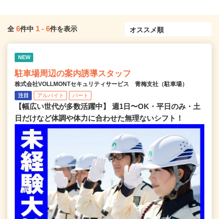
6
1
-
6
全
件中
件を表示
NEW
駐車場周辺の案内誘導スタッフ
株式会社VOLLMONTセキュリティサービス 青梅支社（駐車場）
注目
アルバイト
パート
【幅広い世代が多数活躍中】 週1日〜OK・平日のみ・土
日だけなど体調や体力に合わせた無理ないシフト！