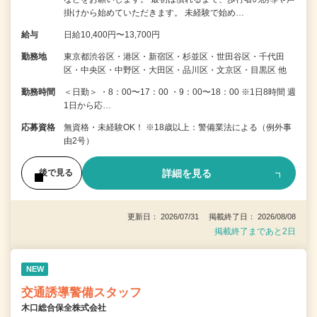
掛けから始めていただきます。 未経験で始め…
給与
日給10,400円〜13,700円
勤務地
東京都渋谷区・港区・新宿区・杉並区・世田谷区・千代田
区・中央区・中野区・大田区・品川区・文京区・目黒区 他
勤務時間
＜日勤＞ ・8：00〜17：00 ・9：00〜18：00 ※1日8時間 週
1日から応…
応募資格
無資格・未経験OK！ ※18歳以上：警備業法による（例外事
由2号）
詳細を見る
後で見る
更新日： 2026/07/31 掲載終了日： 2026/08/08
掲載終了まであと2日
NEW
交通誘導警備スタッフ
木口総合保全株式会社