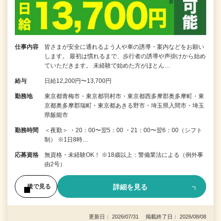
仕事内容
皆さまが安全に通れるよう人や車の誘導・案内などをお願い
します。 最初は慣れるまで、歩行者の誘導や声掛けから始め
ていただきます。 未経験で始めた方がほとん…
給与
日給12,200円〜13,700円
勤務地
東京都青梅市・東京都羽村市・東京都西多摩郡奥多摩町・東
京都奥多摩郡瑞町・東京都あきる野市・埼玉県入間市・埼玉
県飯能市
勤務時間
＜夜勤＞ ・20：00〜翌5：00 ・21：00〜翌6：00（シフト
制） ※1日8時…
応募資格
無資格・未経験OK！ ※18歳以上：警備業法による（例外事
由2号）
詳細を見る
後で見る
更新日： 2026/07/31 掲載終了日： 2026/08/08