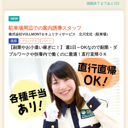
掲載終了まであと2日
NEW
駐車場周辺での案内誘導スタッフ
株式会社VOLLMONTセキュリティサービス 立川支社（駐車場）
注目
アルバイト
パート
【副業やお小遣い稼ぎに！】 週1日～OKなので副業・ダ
ブルワークや扶養内で働くのに最適！直行直帰ＯＫ