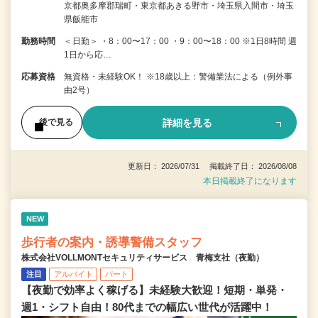
京都奥多摩郡瑞町・東京都あきる野市・埼玉県入間市・埼玉
県飯能市
勤務時間
＜日勤＞ ・8：00〜17：00 ・9：00〜18：00 ※1日8時間 週
1日から応…
応募資格
無資格・未経験OK！ ※18歳以上：警備業法による（例外事
由2号）
詳細を見る
後で見る
更新日： 2026/07/31 掲載終了日： 2026/08/08
本日掲載終了になります
NEW
歩行者の案内・誘導警備スタッフ
株式会社VOLLMONTセキュリティサービス 青梅支社（夜勤）
注目
アルバイト
パート
【夜勤で効率よく稼げる】未経験大歓迎！短期・単発・
週1・シフト自由！80代までの幅広い世代が活躍中！