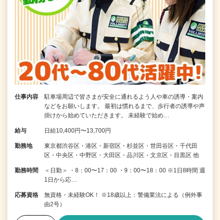
仕事内容
駐車場周辺で皆さまが安全に通れるよう人や車の誘導・案内
などをお願いします。 最初は慣れるまで、歩行者の誘導や声
掛けから始めていただきます。 未経験で始め…
給与
日給10,400円〜13,700円
勤務地
東京都渋谷区・港区・新宿区・杉並区・世田谷区・千代田
区・中央区・中野区・大田区・品川区・文京区・目黒区 他
勤務時間
＜日勤＞ ・8：00〜17：00 ・9：00〜18：00 ※1日8時間 週
1日から応…
応募資格
無資格・未経験OK！ ※18歳以上：警備業法による（例外事
由2号）