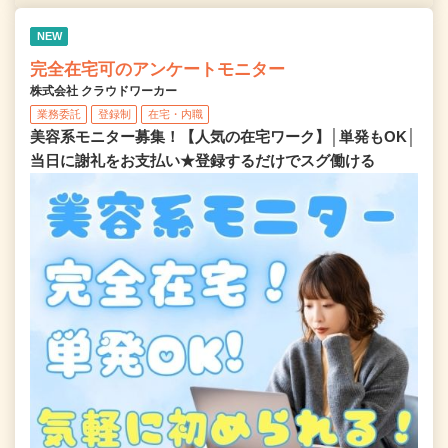
NEW
完全在宅可のアンケートモニター
株式会社 クラウドワーカー
業務委託
登録制
在宅・内職
美容系モニター募集！【人気の在宅ワーク】│単発もOK│
当日に謝礼をお支払い★登録するだけでスグ働ける