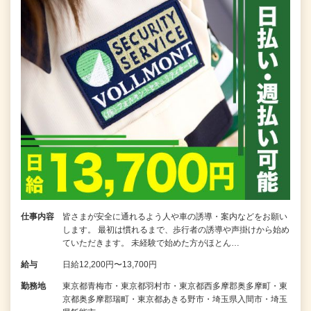
仕事内容
皆さまが安全に通れるよう人や車の誘導・案内などをお願い
します。 最初は慣れるまで、歩行者の誘導や声掛けから始め
ていただきます。 未経験で始めた方がほとん…
給与
日給12,200円〜13,700円
勤務地
東京都青梅市・東京都羽村市・東京都西多摩郡奥多摩町・東
京都奥多摩郡瑞町・東京都あきる野市・埼玉県入間市・埼玉