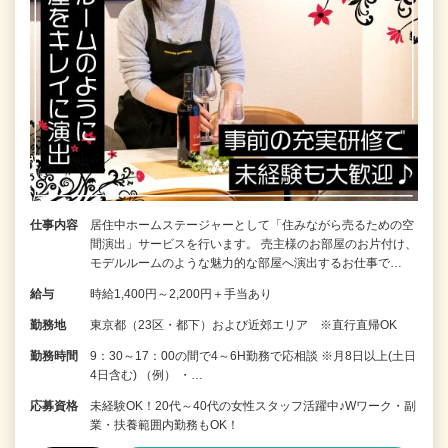
仕事内容
居住中ホームステージャーとして「住みながら売るための空
間演出」サービスを行います。 売主様のお部屋のお片付け、
モデルルームのような魅力的な部屋へ演出するお仕事で…
給与
時給1,400円～2,200円＋手当あり
勤務地
東京都（23区・都下）および近郊エリア ※直行直帰OK
勤務時間
9：30～17：00の間で4～6H勤務で応相談 ※月8日以上(土日
4日含む) （例） ・…
応募資格
未経験OK！20代～40代の女性スタッフ活躍中♪Wワーク・副
業・扶養範囲内勤務もOK！