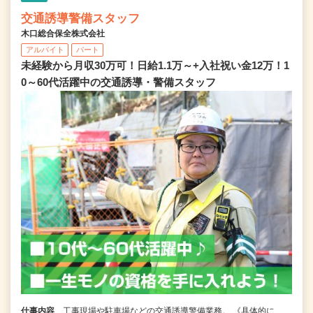
交通誘導警備スタッフ
木口総合保全株式会社
アルバイト
パート
未経験から月収30万可！日給1.1万～+入社祝い金12万！1
0～60代活躍中の交通誘導・警備スタッフ
仕事内容
工事現場や駐車場などの交通誘導警備業務。 《具体的に