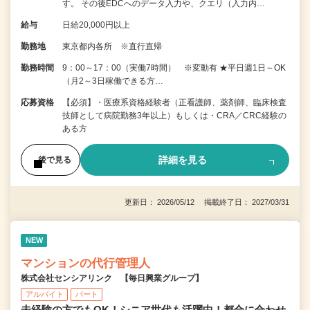
す。 その後EDCへのデータ入力や、クエリ（入力内…
給与
日給20,000円以上
勤務地
東京都内各所 ※直行直帰
勤務時間
9：00～17：00（実働7時間） ※変動有 ★平日週1日～OK
（月2～3日稼働できる方…
応募資格
【必須】・医療系資格経験者（正看護師、薬剤師、臨床検査
技師として病院勤務3年以上）もしくは・CRA／CRC経験の
ある方
詳細を見る
後で見る
更新日： 2026/05/12 掲載終了日： 2027/03/31
NEW
マンションの代行管理人
株式会社センシアリンク 【毎日興業グループ】
アルバイト
パート
未経験の方でもOK！シニア世代も活躍中！都合に合わせ