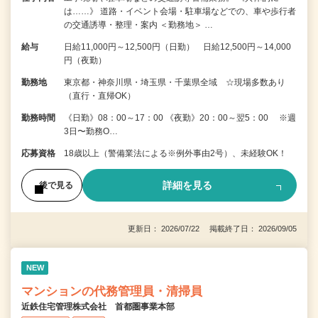
は……》 道路・イベント会場・駐車場などでの、車や歩行者
の交通誘導・整理・案内 ＜勤務地＞ …
給与
日給11,000円～12,500円（日勤） 日給12,500円～14,000
円（夜勤）
勤務地
東京都・神奈川県・埼玉県・千葉県全域 ☆現場多数あり
（直行・直帰OK）
勤務時間
《日勤》08：00～17：00 《夜勤》20：00～翌5：00 ※週
3日〜勤務O…
応募資格
18歳以上（警備業法による※例外事由2号）、未経験OK！
詳細を見る
後で見る
更新日： 2026/07/22 掲載終了日： 2026/09/05
NEW
マンションの代務管理員・清掃員
近鉄住宅管理株式会社 首都圏事業本部