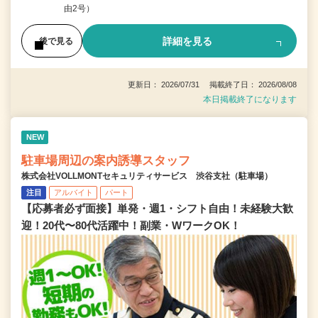
由2号）
詳細を見る
後で見る
更新日： 2026/07/31 掲載終了日： 2026/08/08
本日掲載終了になります
NEW
駐車場周辺の案内誘導スタッフ
株式会社VOLLMONTセキュリティサービス 渋谷支社（駐車場）
注目
アルバイト
パート
【応募者必ず面接】単発・週1・シフト自由！未経験大歓
迎！20代〜80代活躍中！副業・WワークOK！