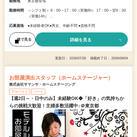
勤務地
東京都全域
勤務時間
＜シフト制＞ 8：00～17：00（実働8h） 17：00～翌9：00
（実働14h） …
応募資格
●未経験者OK●男女、年齢不問 ●資格不問
詳細を見る
後で見る
更新日： 2026/07/28 掲載終了日： 2026/09/04
お部屋演出スタッフ（ホームステージャー）
株式会社サマンサ・ホームステージング
アルバイト
パート
【週2日～・日中のみ】未経験OK◆「好き」の気持ちか
らの挑戦大歓迎！主婦多数活躍中♪＠東京都