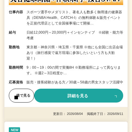
仕事内容
スポーツ選手やメダリスト、著名人も数多く御用達の健康器
具（DENBA Health、CATCH-I）の無料体験＆販売イベント
を正規代理店として全国催事場にて開催…
給与
日給12,000円～20,000円＋インセンティブ ※経験・能力等
考慮
勤務地
東京都・神奈川県・埼玉県・千葉県 ※他にも全国に出店会場
あり（旅行感覚で遠方現場に参加したいという方も大歓
迎！）
勤務時間
9：00～19：00の間で実働8H ※勤務場所によって異なりま
す。 ※週2～3日程度か…
応募資格
販売・接客経験がある方／30歳～58歳の男女スタッフ活躍中
詳細を見る
後で見る
更新日： 2026/08/04 掲載終了日： 2026/09/11
NEW