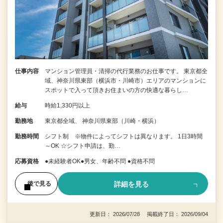
仕事内容
マンション管理員・清掃の代行業務のお仕事です。 東京都全
域、神奈川県東部（横浜市・川崎市）エリアのマンションに
スポットで入って頂きお住まいの方の快適な暮らし…
給与
時給1,330円以上
勤務地
東京都全域、 神奈川県東部（川崎・横浜）
勤務時間
シフト制 ※物件によってシフトは異なります。 1日3時間
～OK ☆シフト申請は、勤…
応募資格
●未経験者OK●男女、年齢不問 ●資格不問
詳細を見る
後で見る
更新日： 2026/07/28 掲載終了日： 2026/09/04