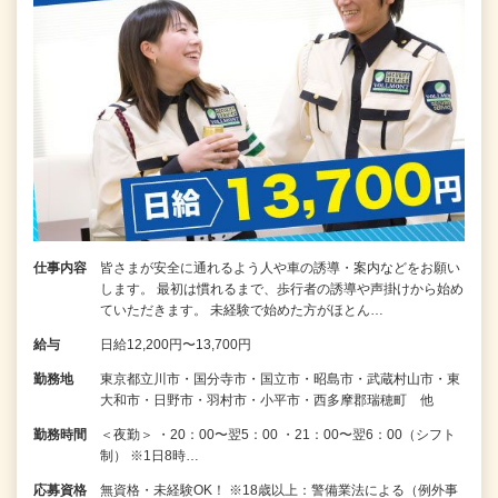
仕事内容
皆さまが安全に通れるよう人や車の誘導・案内などをお願い
します。 最初は慣れるまで、歩行者の誘導や声掛けから始め
ていただきます。 未経験で始めた方がほとん…
給与
日給12,200円〜13,700円
勤務地
東京都立川市・国分寺市・国立市・昭島市・武蔵村山市・東
大和市・日野市・羽村市・小平市・西多摩郡瑞穂町 他
勤務時間
＜夜勤＞ ・20：00〜翌5：00 ・21：00〜翌6：00（シフト
制） ※1日8時…
応募資格
無資格・未経験OK！ ※18歳以上：警備業法による（例外事