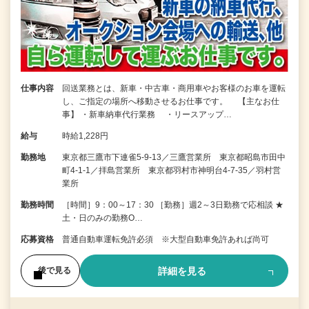
仕事内容
回送業務とは、新車・中古車・商用車やお客様のお車を運転
し、ご指定の場所へ移動させるお仕事です。 【主なお仕
事】 ・新車納車代行業務 ・リースアップ…
給与
時給1,228円
勤務地
東京都三鷹市下連雀5-9-13／三鷹営業所 東京都昭島市田中
町4-1-1／拝島営業所 東京都羽村市神明台4-7-35／羽村営
業所
勤務時間
［時間］9：00～17：30 ［勤務］週2～3日勤務で応相談 ★
土・日のみの勤務O…
応募資格
普通自動車運転免許必須 ※大型自動車免許あれば尚可
詳細を見る
後で見る