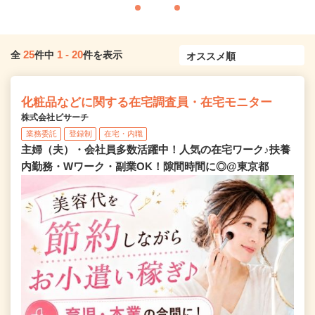
25
1
-
20
全
件中
件を表示
化粧品などに関する在宅調査員・在宅モニター
株式会社ビサーチ
業務委託
登録制
在宅・内職
主婦（夫）・会社員多数活躍中！人気の在宅ワーク♪扶養
内勤務・Wワーク・副業OK！隙間時間に◎@東京都