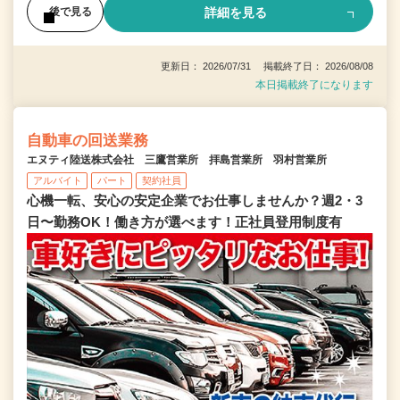
詳細を見る
後で見る
更新日： 2026/07/31 掲載終了日： 2026/08/08
本日掲載終了になります
自動車の回送業務
エヌティ陸送株式会社 三鷹営業所 拝島営業所 羽村営業所
アルバイト
パート
契約社員
心機一転、安心の安定企業でお仕事しませんか？週2・3
日〜勤務OK！働き方が選べます！正社員登用制度有