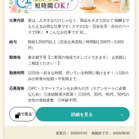
仕事内容
実は…入力するだけじゃなく、商品をタダで試せて 報酬まで
もらえるお得な仕事です♪ スマホ1台・完全在宅・自分のペー
スでOK！ ▼こんなお仕事です 化…
給与
時給1,500円以上（完全出来高制／時間額1,500円～5,000
円）
勤務地
東京都下等【ご希望の地域でオシゴトできます♪ お気軽に
ご相談ください！】
勤務時間
1日5分～好きな時間、空いている時間に働けます！ ☆1回の
みの単発や短期～中長期まで…
応募資格
◎PC・スマートフォンをお持ちの方（※アンケートに必要
なため） ◎未経験者大歓迎！ ◎20代、30代、40代、50代の
女性の登録多数 ◎年齢不問
詳細を見る
後で見る
更新日： 2026/07/23 掲載終了日： 2026/08/30