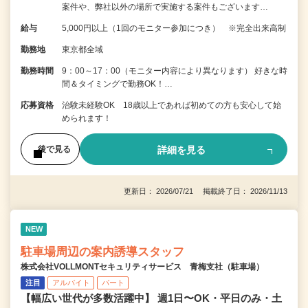
案件や、弊社以外の場所で実施する案件もございます…
給与
5,000円以上（1回のモニター参加につき） ※完全出来高制
勤務地
東京都全域
勤務時間
9：00～17：00（モニター内容により異なります） 好きな時
間＆タイミングで勤務OK！…
応募資格
治験未経験OK 18歳以上であれば初めての方も安心して始
められます！
詳細を見る
後で見る
更新日： 2026/07/21 掲載終了日： 2026/11/13
NEW
駐車場周辺の案内誘導スタッフ
株式会社VOLLMONTセキュリティサービス 青梅支社（駐車場）
注目
アルバイト
パート
【幅広い世代が多数活躍中】 週1日〜OK・平日のみ・土