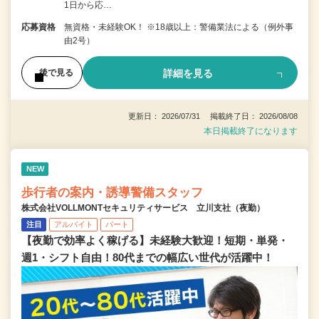
1日から応…
応募資格
無資格・未経験OK！ ※18歳以上：警備業法による（例外事
由2号）
詳細を見る
後で見る
更新日： 2026/07/31 掲載終了日： 2026/08/08
本日掲載終了になります
NEW
歩行者の案内・誘導警備スタッフ
株式会社VOLLMONTセキュリティサービス 立川支社（夜勤）
注目
アルバイト
パート
【夜勤で効率よく稼げる】未経験大歓迎！短期・単発・
週1・シフト自由！80代までの幅広い世代が活躍中！