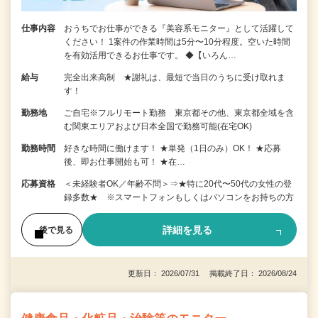
仕事内容
おうちでお仕事ができる『美容系モニター』として活躍して
ください！ 1案件の作業時間は5分〜10分程度。空いた時間
を有効活用できるお仕事です。 ◆【いろん…
給与
完全出来高制 ★謝礼は、最短で当日のうちに受け取れま
す！
勤務地
ご自宅※フルリモート勤務 東京都その他、東京都全域を含
む関東エリアおよび日本全国で勤務可能(在宅OK)
勤務時間
好きな時間に働けます！ ★単発（1日のみ）OK！ ★応募
後、即お仕事開始も可！ ★在…
応募資格
＜未経験者OK／年齢不問＞⇒★特に20代〜50代の女性の登
録多数★ ※スマートフォンもしくはパソコンをお持ちの方
詳細を見る
後で見る
更新日： 2026/07/31 掲載終了日： 2026/08/24