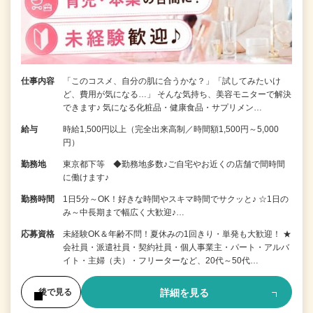
仕事内容
「このコスメ、自分の肌に合うかな？」「試してみたいけ
ど、費用が気になる…」 そんな気持ち、美容モニターで解決
できます♪ 気になる化粧品・健康食品・サプリメン…
給与
時給1,500円以上（完全出来高制／時間額1,500円～5,000
円）
勤務地
東京都下等 ◆勤務地多数♪ご自宅やお近くの店舗で間時間
に働けます♪
勤務時間
1日5分～OK！好きな時間やスキマ時間でサクッと♪ ☆1日の
み～中長期まで幅広く大歓迎♪…
応募資格
未経験OK＆年齢不問！夏休みの1回きり・単発も大歓迎！ ★
会社員・派遣社員・契約社員・個人事業主・パート・アルバ
イト・主婦（夫）・フリーターなど、20代～50代…
詳細を見る
後で見る