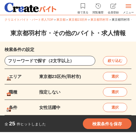
後で見る
閲覧履歴
会員登録
メニュー
クリエイトバイト・パート求人TOP
＞
東京都
＞
東京都23区外
＞
東京都羽村市
＞
東京都羽村市・そ
東京都羽村市・その他のバイト・求人情報
検索条件の設定
絞り込む
エリア
東京都23区外(羽村市)
選択
職種
指定しない
選択
条件
女性活躍中
選択
25
検索条件を保存
全
件ヒットしました