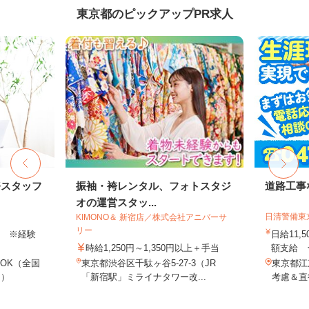
東京都のピックアップPR求人
務スタッフ
振袖・袴レンタル、フォトスタジ
道路工事
オの運営スタッ...
日清警備東
KIMONO＆ 新宿店／株式会社アニバーサ
リー
以上 ※経験
日給11,
時給1,250円～1,350円以上＋手当
額支給 ★
OK（全国
東京都渋谷区千駄ヶ谷5-27-3（JR
東京都江
し）
「新宿駅」ミライナタワー改...
考慮＆直