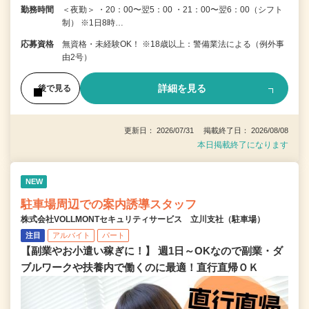
勤務時間
＜夜勤＞ ・20：00〜翌5：00 ・21：00〜翌6：00（シフト
制） ※1日8時…
応募資格
無資格・未経験OK！ ※18歳以上：警備業法による（例外事
由2号）
詳細を見る
後で見る
更新日： 2026/07/31 掲載終了日： 2026/08/08
本日掲載終了になります
NEW
駐車場周辺での案内誘導スタッフ
株式会社VOLLMONTセキュリティサービス 立川支社（駐車場）
注目
アルバイト
パート
【副業やお小遣い稼ぎに！】 週1日～OKなので副業・ダ
ブルワークや扶養内で働くのに最適！直行直帰ＯＫ