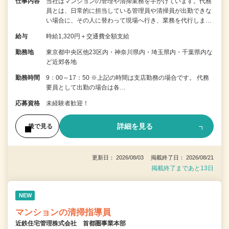
仕事内容
当社はマンションの管理や清掃業務を手がけています。代務
員とは、日常的に担当している管理員や清掃員が出勤できな
い場合に、その人に替わって現場へ行き、業務を代行しま…
給与
時給1,320円＋交通費全額支給
勤務地
東京都中央区他23区内・神奈川県内・埼玉県内・千葉県内な
ど近郊各地
勤務時間
9：00～17：50 ※上記の時間は支店勤務の場合です。 代務
要員として出勤の場合は各…
応募資格
未経験者歓迎！
詳細を見る
後で見る
更新日： 2026/08/03 掲載終了日： 2026/08/21
掲載終了まであと13日
NEW
マンションの清掃指導員
近鉄住宅管理株式会社 首都圏事業本部