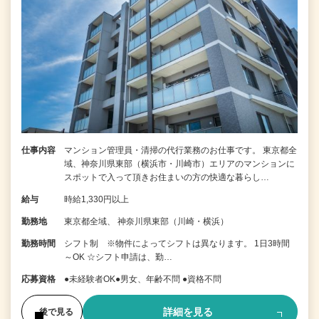
仕事内容
マンション管理員・清掃の代行業務のお仕事です。 東京都全
域、神奈川県東部（横浜市・川崎市）エリアのマンションに
スポットで入って頂きお住まいの方の快適な暮らし…
給与
時給1,330円以上
勤務地
東京都全域、 神奈川県東部（川崎・横浜）
勤務時間
シフト制 ※物件によってシフトは異なります。 1日3時間
～OK ☆シフト申請は、勤…
応募資格
●未経験者OK●男女、年齢不問 ●資格不問
詳細を見る
後で見る