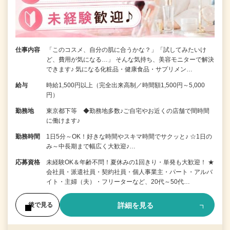
仕事内容
「このコスメ、自分の肌に合うかな？」「試してみたいけ
ど、費用が気になる…」 そんな気持ち、美容モニターで解決
できます♪ 気になる化粧品・健康食品・サプリメン…
給与
時給1,500円以上（完全出来高制／時間額1,500円～5,000
円）
勤務地
東京都下等 ◆勤務地多数♪ご自宅やお近くの店舗で間時間
に働けます♪
勤務時間
1日5分～OK！好きな時間やスキマ時間でサクッと♪ ☆1日の
み～中長期まで幅広く大歓迎♪…
応募資格
未経験OK＆年齢不問！夏休みの1回きり・単発も大歓迎！ ★
会社員・派遣社員・契約社員・個人事業主・パート・アルバ
イト・主婦（夫）・フリーターなど、20代～50代…
詳細を見る
後で見る