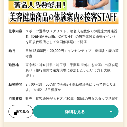
仕事内容
スポーツ選手やメダリスト、著名人も数多く御用達の健康器
具（DENBA Health、CATCH-I）の無料体験＆販売イベント
を正規代理店として全国催事場にて開催…
給与
日給12,000円～20,000円＋インセンティブ ※経験・能力等
考慮
勤務地
東京都・神奈川県・埼玉県・千葉県 ※他にも全国に出店会場
あり（旅行感覚で遠方現場に参加したいという方も大歓
迎！）
勤務時間
9：00～19：00の間で実働8H ※勤務場所によって異なりま
す。 ※週2～3日程度か…
応募資格
販売・接客経験がある方／30歳～58歳の男女スタッフ活躍中
詳細を見る
後で見る