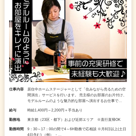
仕事内容
居住中ホームステージャーとして「住みながら売るための空
間演出」サービスを行います。 売主様のお部屋のお片付け、
モデルルームのような魅力的な部屋へ演出するお仕事で…
給与
時給1,400円～2,200円＋手当あり
勤務地
東京都（23区・都下）および近郊エリア ※直行直帰OK
勤務時間
9：30～17：00の間で4～6H勤務で応相談 ※月8日以上(土日
4日含む) （例） ・…