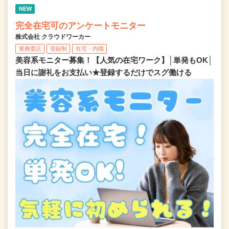
NEW
完全在宅可のアンケートモニター
株式会社 クラウドワーカー
業務委託
登録制
在宅・内職
美容系モニター募集！【人気の在宅ワーク】│単発もOK│
当日に謝礼をお支払い★登録するだけでスグ働ける