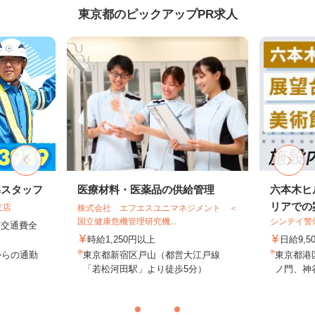
東京都のピックアップPR求人
導スタッフ
医療材料・医薬品の供給管理
六本木ヒ
リアでの案
支店
株式会社 エフエスユニマネジメント ＜
国立健康危機管理研究機...
シンテイ警
円＋交通費全
時給1,250円以上
日給9,5
からの通勤
東京都新宿区戸山（都営大江戸線
東京都港
「若松河田駅」より徒歩5分）
ノ門、神