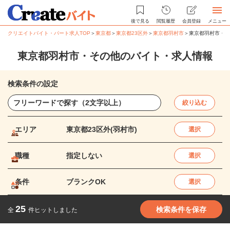
後で見る
閲覧履歴
会員登録
メニュー
クリエイトバイト・パート求人TOP
＞
東京都
＞
東京都23区外
＞
東京都羽村市
＞
東京都羽村市・そ
東京都羽村市・その他のバイト・求人情報
検索条件の設定
絞り込む
エリア
東京都23区外(羽村市)
選択
職種
指定しない
選択
条件
ブランクOK
選択
25
検索条件を保存
全
件ヒットしました