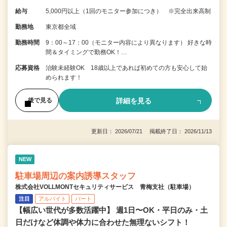
給与
5,000円以上（1回のモニター参加につき） ※完全出来高制
勤務地
東京都全域
勤務時間
9：00～17：00（モニター内容により異なります） 好きな時
間＆タイミングで勤務OK！…
応募資格
治験未経験OK 18歳以上であれば初めての方も安心して始
められます！
詳細を見る
後で見る
更新日： 2026/07/21 掲載終了日： 2026/11/13
NEW
駐車場周辺の案内誘導スタッフ
株式会社VOLLMONTセキュリティサービス 青梅支社（駐車場）
注目
アルバイト
パート
【幅広い世代が多数活躍中】 週1日〜OK・平日のみ・土
日だけなど体調や体力に合わせた無理ないシフト！