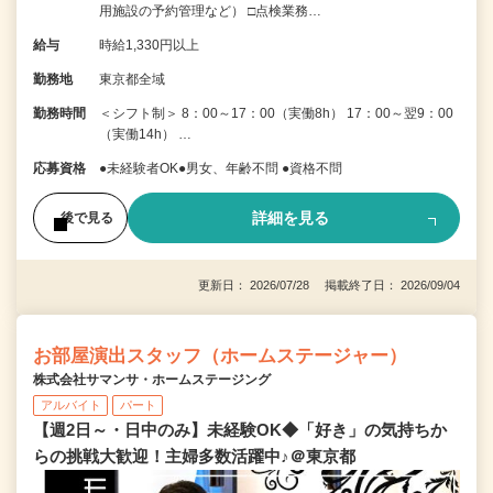
用施設の予約管理など） □点検業務…
給与
時給1,330円以上
勤務地
東京都全域
勤務時間
＜シフト制＞ 8：00～17：00（実働8h） 17：00～翌9：00
（実働14h） …
応募資格
●未経験者OK●男女、年齢不問 ●資格不問
詳細を見る
後で見る
更新日： 2026/07/28 掲載終了日： 2026/09/04
お部屋演出スタッフ（ホームステージャー）
株式会社サマンサ・ホームステージング
アルバイト
パート
【週2日～・日中のみ】未経験OK◆「好き」の気持ちか
らの挑戦大歓迎！主婦多数活躍中♪＠東京都