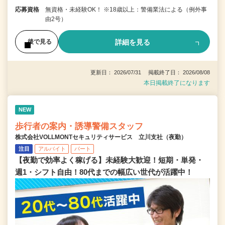
応募資格
無資格・未経験OK！ ※18歳以上：警備業法による（例外事
由2号）
詳細を見る
後で見る
更新日： 2026/07/31 掲載終了日： 2026/08/08
本日掲載終了になります
NEW
歩行者の案内・誘導警備スタッフ
株式会社VOLLMONTセキュリティサービス 立川支社（夜勤）
注目
アルバイト
パート
【夜勤で効率よく稼げる】未経験大歓迎！短期・単発・
週1・シフト自由！80代までの幅広い世代が活躍中！