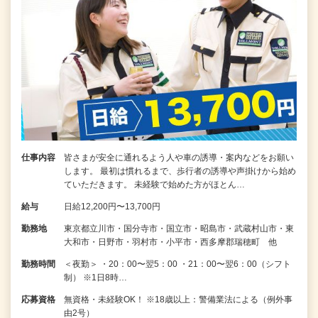
仕事内容
皆さまが安全に通れるよう人や車の誘導・案内などをお願い
します。 最初は慣れるまで、歩行者の誘導や声掛けから始め
ていただきます。 未経験で始めた方がほとん…
給与
日給12,200円〜13,700円
勤務地
東京都立川市・国分寺市・国立市・昭島市・武蔵村山市・東
大和市・日野市・羽村市・小平市・西多摩郡瑞穂町 他
勤務時間
＜夜勤＞ ・20：00〜翌5：00 ・21：00〜翌6：00（シフト
制） ※1日8時…
応募資格
無資格・未経験OK！ ※18歳以上：警備業法による（例外事
由2号）