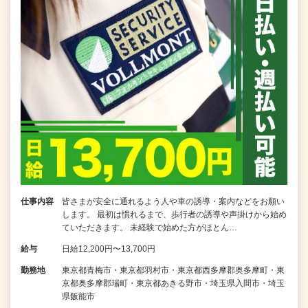
仕事内容
皆さまが安全に通れるよう人や車の誘導・案内などをお願い
します。 最初は慣れるまで、歩行者の誘導や声掛けから始め
ていただきます。 未経験で始めた方がほとん…
給与
日給12,200円〜13,700円
勤務地
東京都青梅市・東京都羽村市・東京都西多摩郡奥多摩町・東
京都奥多摩郡瑞町・東京都あきる野市・埼玉県入間市・埼玉
県飯能市