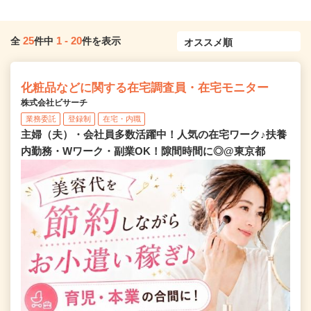
25
1
-
20
全
件中
件を表示
化粧品などに関する在宅調査員・在宅モニター
株式会社ビサーチ
業務委託
登録制
在宅・内職
主婦（夫）・会社員多数活躍中！人気の在宅ワーク♪扶養
内勤務・Wワーク・副業OK！隙間時間に◎@東京都