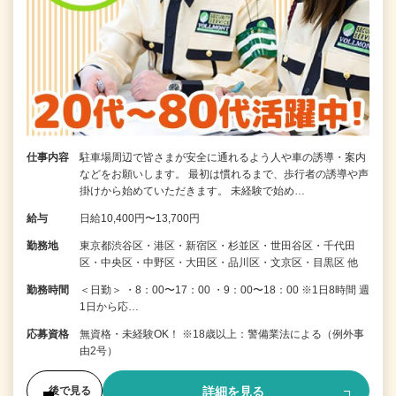
仕事内容
駐車場周辺で皆さまが安全に通れるよう人や車の誘導・案内
などをお願いします。 最初は慣れるまで、歩行者の誘導や声
掛けから始めていただきます。 未経験で始め…
給与
日給10,400円〜13,700円
勤務地
東京都渋谷区・港区・新宿区・杉並区・世田谷区・千代田
区・中央区・中野区・大田区・品川区・文京区・目黒区 他
勤務時間
＜日勤＞ ・8：00〜17：00 ・9：00〜18：00 ※1日8時間 週
1日から応…
応募資格
無資格・未経験OK！ ※18歳以上：警備業法による（例外事
由2号）
詳細を見る
後で見る