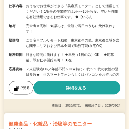
仕事内容
おうちでお仕事ができる『美容系モニター』として活躍して
ください！ 1案件の作業時間は5分〜10分程度。空いた時間
を有効活用できるお仕事です。 ◆【いろん…
給与
完全出来高制 ★謝礼は、最短で当日のうちに受け取れま
す！
勤務地
ご自宅※フルリモート勤務 東京都その他、東京都全域を含
む関東エリアおよび日本全国で勤務可能(在宅OK)
勤務時間
好きな時間に働けます！ ★単発（1日のみ）OK！ ★応募
後、即お仕事開始も可！ ★在…
応募資格
＜未経験者OK／年齢不問＞⇒★特に20代〜50代の女性の登
録多数★ ※スマートフォンもしくはパソコンをお持ちの方
詳細を見る
後で見る
更新日： 2026/07/31 掲載終了日： 2026/08/24
健康食品・化粧品・治験等のモニター