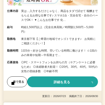
仕事内容
実は…入力するだけじゃなく、商品をタダで試せて 報酬まで
もらえるお得な仕事です♪ スマホ1台・完全在宅・自分のペー
スでOK！ ▼こんなお仕事です 化…
給与
時給1,500円以上（完全出来高制／時間額1,500円～5,000
円）
勤務地
東京都下等【ご希望の地域でオシゴトできます♪ お気軽に
ご相談ください！】
勤務時間
1日5分～好きな時間、空いている時間に働けます！ ☆1回の
みの単発や短期～中長期まで…
応募資格
◎PC・スマートフォンをお持ちの方（※アンケートに必要
なため） ◎未経験者大歓迎！ ◎20代、30代、40代、50代の
女性の登録多数 ◎年齢不問
詳細を見る
後で見る
更新日： 2026/07/23 掲載終了日： 2026/08/30