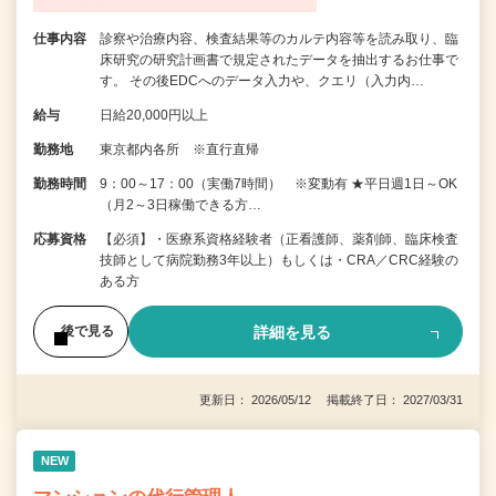
仕事内容
診察や治療内容、検査結果等のカルテ内容等を読み取り、臨
床研究の研究計画書で規定されたデータを抽出するお仕事で
す。 その後EDCへのデータ入力や、クエリ（入力内…
給与
日給20,000円以上
勤務地
東京都内各所 ※直行直帰
勤務時間
9：00～17：00（実働7時間） ※変動有 ★平日週1日～OK
（月2～3日稼働できる方…
応募資格
【必須】・医療系資格経験者（正看護師、薬剤師、臨床検査
技師として病院勤務3年以上）もしくは・CRA／CRC経験の
ある方
詳細を見る
後で見る
更新日： 2026/05/12 掲載終了日： 2027/03/31
NEW