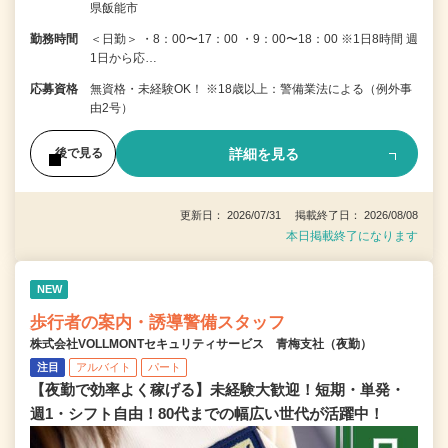
県飯能市
勤務時間
＜日勤＞ ・8：00〜17：00 ・9：00〜18：00 ※1日8時間 週
1日から応…
応募資格
無資格・未経験OK！ ※18歳以上：警備業法による（例外事
由2号）
詳細を見る
後で見る
更新日： 2026/07/31 掲載終了日： 2026/08/08
本日掲載終了になります
NEW
歩行者の案内・誘導警備スタッフ
株式会社VOLLMONTセキュリティサービス 青梅支社（夜勤）
注目
アルバイト
パート
【夜勤で効率よく稼げる】未経験大歓迎！短期・単発・
週1・シフト自由！80代までの幅広い世代が活躍中！