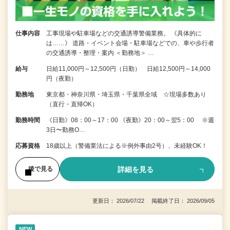
仕事内容
工事現場や駐車場などの交通誘導警備業務。 《具体的に
は……》 道路・イベント会場・駐車場などでの、車や歩行者
の交通誘導・整理・案内 ＜勤務地＞ …
給与
日給11,000円～12,500円（日勤） 日給12,500円～14,000
円（夜勤）
勤務地
東京都・神奈川県・埼玉県・千葉県全域 ☆現場多数あり
（直行・直帰OK）
勤務時間
《日勤》08：00～17：00 《夜勤》20：00～翌5：00 ※週
3日〜勤務O…
応募資格
18歳以上（警備業法による※例外事由2号）、未経験OK！
詳細を見る
後で見る
更新日： 2026/07/22 掲載終了日： 2026/09/05
NEW