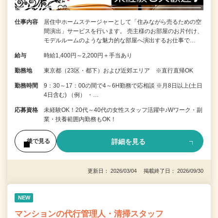
仕事内容
居住中ホームステージャーとして「住みながら売るための空
間演出」サービスを行います。 売主様のお部屋のお片付け、
モデルルームのような魅力的な部屋へ演出するお仕事で…
給与
時給1,400円～2,200円＋手当あり
勤務地
東京都（23区・都下）および近郊エリア ※直行直帰OK
勤務時間
9：30～17：00の間で4～6H勤務で応相談 ※月8日以上(土日
4日含む) （例） ・…
応募資格
未経験OK！20代～40代の女性スタッフ活躍中♪Wワーク・副
業・扶養範囲内勤務もOK！
詳細を見る
後で見る
更新日： 2026/03/04 掲載終了日： 2026/09/30
NEW
マンションの代行管理人・清掃スタッフ