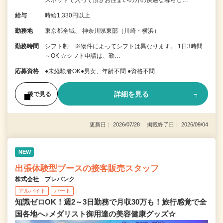
スポットで入って頂きお住まいの方の快適な暮らし…
給与
時給1,330円以上
勤務地
東京都全域、 神奈川県東部（川崎・横浜）
勤務時間
シフト制 ※物件によってシフトは異なります。 1日3時間
～OK ☆シフト申請は、勤…
応募資格
●未経験者OK●男女、年齢不問 ●資格不問
詳細を見る
後で見る
更新日： 2026/07/28 掲載終了日： 2026/09/04
NEW
出張体験型ブースの接客販売スタッフ
株式会社 プレバンク
アルバイト
パート
知識ゼロOK！週2～3日勤務で月収30万も！旅行感覚で全
国各地へ♪メダリスト御用達の美容健康グッズ☆