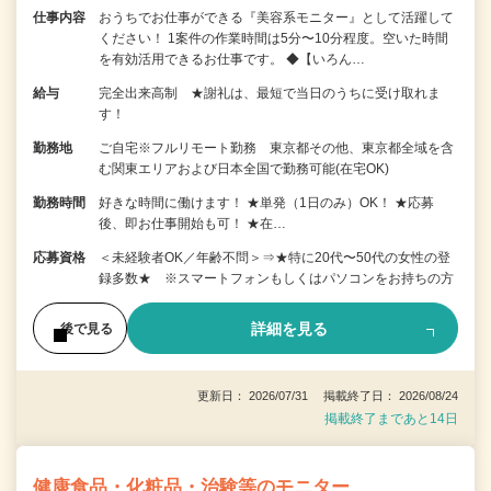
仕事内容
おうちでお仕事ができる『美容系モニター』として活躍して
ください！ 1案件の作業時間は5分〜10分程度。空いた時間
を有効活用できるお仕事です。 ◆【いろん…
給与
完全出来高制 ★謝礼は、最短で当日のうちに受け取れま
す！
勤務地
ご自宅※フルリモート勤務 東京都その他、東京都全域を含
む関東エリアおよび日本全国で勤務可能(在宅OK)
勤務時間
好きな時間に働けます！ ★単発（1日のみ）OK！ ★応募
後、即お仕事開始も可！ ★在…
応募資格
＜未経験者OK／年齢不問＞⇒★特に20代〜50代の女性の登
録多数★ ※スマートフォンもしくはパソコンをお持ちの方
詳細を見る
後で見る
更新日： 2026/07/31 掲載終了日： 2026/08/24
掲載終了まであと14日
健康食品・化粧品・治験等のモニター