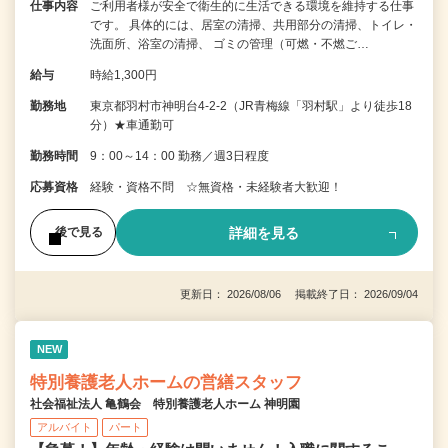
仕事内容
ご利用者様が安全で衛生的に生活できる環境を維持する仕事
です。 具体的には、居室の清掃、共用部分の清掃、トイレ・
洗面所、浴室の清掃、 ゴミの管理（可燃・不燃ご…
給与
時給1,300円
勤務地
東京都羽村市神明台4-2-2（JR青梅線「羽村駅」より徒歩18
分）★車通勤可
勤務時間
9：00～14：00 勤務／週3日程度
応募資格
経験・資格不問 ☆無資格・未経験者大歓迎！
詳細を見る
後で見る
更新日： 2026/08/06 掲載終了日： 2026/09/04
NEW
特別養護老人ホームの営繕スタッフ
社会福祉法人 亀鶴会 特別養護老人ホーム 神明園
アルバイト
パート