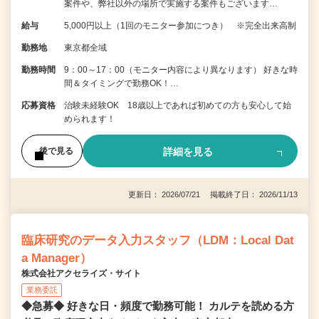
案件や、弊社以外の場所で実施する案件もございます…
給与
5,000円以上（1回のモニター参加につき） ※完全出来高制
勤務地
東京都全域
勤務時間
9：00～17：00（モニター内容により異なります） 好きな時
間＆タイミングで勤務OK！…
応募資格
治験未経験OK 18歳以上であれば初めての方も安心して始
められます！
詳細を見る
後で見る
更新日： 2026/07/21 掲載終了日： 2026/11/13
臨床研究のデータ入力スタッフ（LDM：Local Dat
a Manager）
株式会社アクセライズ・サイト
業務委託
◆急募◆ 好きな日・頻度で勤務可能！ カルテを読める方