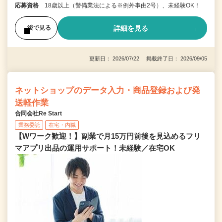
応募資格
18歳以上（警備業法による※例外事由2号）、未経験OK！
詳細を見る
後で見る
更新日： 2026/07/22 掲載終了日： 2026/09/05
ネットショップのデータ入力・商品登録および発
送軽作業
合同会社Re Start
業務委託
在宅・内職
【Wワーク歓迎！】副業で月15万円前後を見込めるフリ
マアプリ出品の運用サポート！未経験／在宅OK