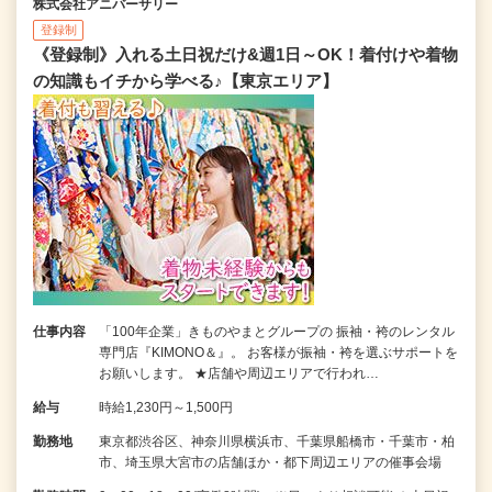
株式会社アニバーサリー
登録制
《登録制》入れる土日祝だけ&週1日～OK！着付けや着物
の知識もイチから学べる♪【東京エリア】
仕事内容
「100年企業」きものやまとグループの 振袖・袴のレンタル
専門店『KIMONO＆』。 お客様が振袖・袴を選ぶサポートを
お願いします。 ★店舗や周辺エリアで行われ…
給与
時給1,230円～1,500円
勤務地
東京都渋谷区、神奈川県横浜市、千葉県船橋市・千葉市・柏
市、埼玉県大宮市の店舗ほか・都下周辺エリアの催事会場