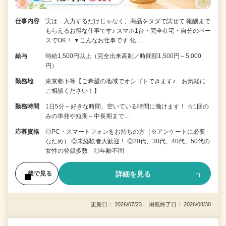
仕事内容
実は…入力するだけじゃなく、商品をタダで試せて 報酬まで
もらえるお得な仕事です♪ スマホ1台・完全在宅・自分のペー
スでOK！ ▼こんなお仕事です 化…
給与
時給1,500円以上（完全出来高制／時間額1,500円～5,000
円）
勤務地
東京都下等【ご希望の地域でオシゴトできます♪ お気軽に
ご相談ください！】
勤務時間
1日5分～好きな時間、空いている時間に働けます！ ☆1回の
みの単発や短期～中長期まで…
応募資格
◎PC・スマートフォンをお持ちの方（※アンケートに必要
なため） ◎未経験者大歓迎！ ◎20代、30代、40代、50代の
女性の登録多数 ◎年齢不問
詳細を見る
後で見る
更新日： 2026/07/23 掲載終了日： 2026/08/30