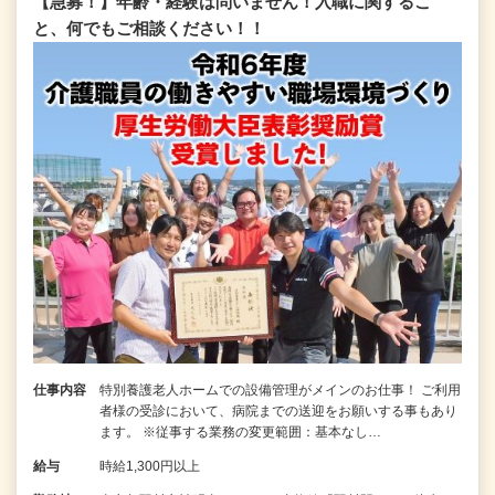
【急募！】年齢・経験は問いません！入職に関するこ
と、何でもご相談ください！！
仕事内容
特別養護老人ホームでの設備管理がメインのお仕事！ ご利用
者様の受診において、病院までの送迎をお願いする事もあり
ます。 ※従事する業務の変更範囲：基本なし…
給与
時給1,300円以上