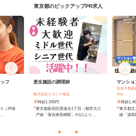
東京都のピックアップPR求人
タッフ
更生施設の調理師
マンショ
住友不動産建
株式会社キヨシマ食品
34a
時給1,500円
時給1,4
-1（JR各
東京都新宿区西落合1丁目（都営大江
東京都文
..
戸線「落合南長崎駅」A1口より...
線「湯島