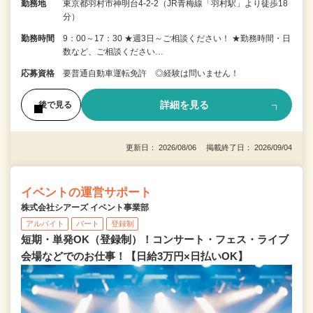
勤務地
東京都羽村市神明台4-2-2（JR青梅線「羽村駅」より徒歩18
分）
勤務時間
9：00～17：30 ★週3日～ご相談ください！ ★勤務時間・日
数など、ご相談ください…
応募資格
要普通自動車運転免許 ◎経験は問いません！
詳細を見る
後で見る
更新日： 2026/08/06 掲載終了日： 2026/09/04
イベントの運営サポート
株式会社シアーズ イベント事業部
アルバイト
パート
登録制
短期・単発OK（登録制）！コンサート・フェス・ライブ
会場などでのお仕事！【日給3万円×日払いOK】