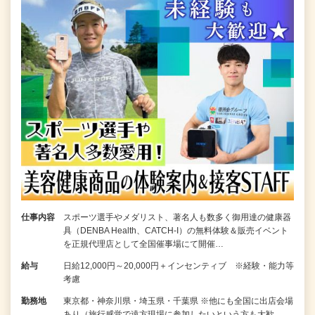
仕事内容
スポーツ選手やメダリスト、著名人も数多く御用達の健康器
具（DENBA Health、CATCH-I）の無料体験＆販売イベント
を正規代理店として全国催事場にて開催…
給与
日給12,000円～20,000円＋インセンティブ ※経験・能力等
考慮
勤務地
東京都・神奈川県・埼玉県・千葉県 ※他にも全国に出店会場
あり（旅行感覚で遠方現場に参加したいという方も大歓