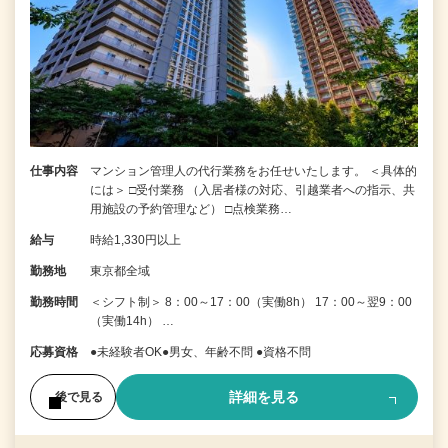
仕事内容
マンション管理人の代行業務をお任せいたします。 ＜具体的
には＞ □受付業務 （入居者様の対応、引越業者への指示、共
用施設の予約管理など） □点検業務…
給与
時給1,330円以上
勤務地
東京都全域
勤務時間
＜シフト制＞ 8：00～17：00（実働8h） 17：00～翌9：00
（実働14h） …
応募資格
●未経験者OK●男女、年齢不問 ●資格不問
詳細を見る
後で見る