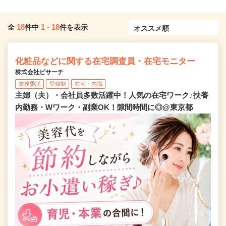
18
1
-
18
全
件中
件を表示
化粧品などに関する在宅調査員・在宅モニター
株式会社ビサーチ
業務委託
登録制
在宅・内職
主婦（夫）・会社員多数活躍中！人気の在宅ワーク♪扶養
内勤務・Wワーク・副業OK！隙間時間に◎@東京都