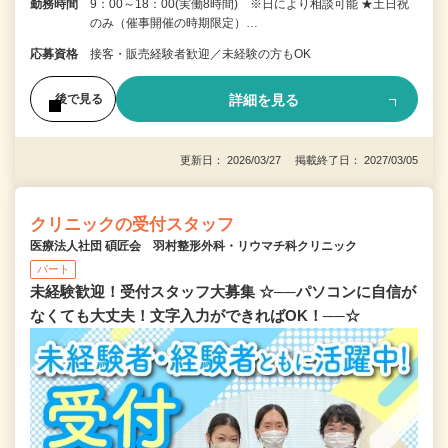
勤務時間
9：00～18：00(実働8時間) ※日により相談可能 ★土日祝
のみ（催事開催の時期限定）…
応募資格
接客・販売経験者歓迎／未経験の方もOK
詳細を見る
後で見る
更新日： 2026/03/27 掲載終了日： 2027/03/05
クリニックの受付スタッフ
医療法人社団 碩匠会 羽村整形外科・リウマチ科クリニック
パート
未経験歓迎！受付スタッフ大募集 ☆──パソコンに自信が
なくても大丈夫！文字入力ができればOK！──☆