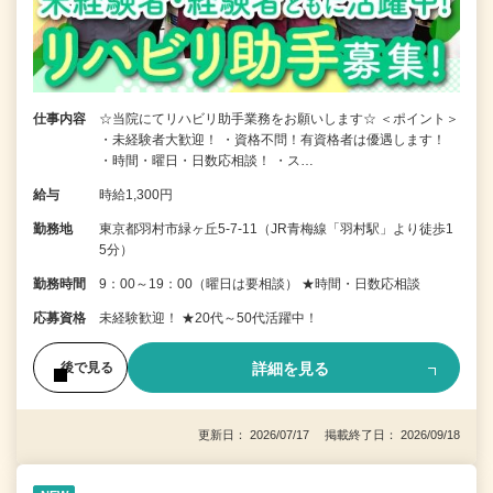
仕事内容
☆当院にてリハビリ助手業務をお願いします☆ ＜ポイント＞
・未経験者大歓迎！ ・資格不問！有資格者は優遇します！
・時間・曜日・日数応相談！ ・ス…
給与
時給1,300円
勤務地
東京都羽村市緑ヶ丘5-7-11（JR青梅線「羽村駅」より徒歩1
5分）
勤務時間
9：00～19：00（曜日は要相談） ★時間・日数応相談
応募資格
未経験歓迎！ ★20代～50代活躍中！
詳細を見る
後で見る
更新日： 2026/07/17 掲載終了日： 2026/09/18