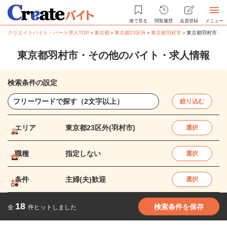
後で見る
閲覧履歴
会員登録
メニュー
クリエイトバイト・パート求人TOP
＞
東京都
＞
東京都23区外
＞
東京都羽村市
＞
東京都羽村市・そ
東京都羽村市・その他のバイト・求人情報
検索条件の設定
絞り込む
エリア
東京都23区外(羽村市)
選択
職種
指定しない
選択
条件
主婦(夫)歓迎
選択
18
検索条件を保存
全
件ヒットしました