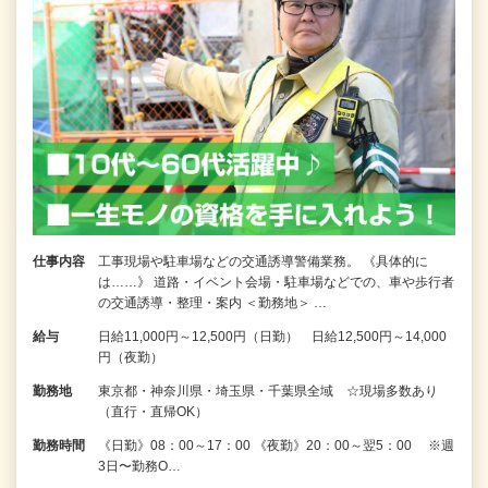
仕事内容
工事現場や駐車場などの交通誘導警備業務。 《具体的に
は……》 道路・イベント会場・駐車場などでの、車や歩行者
の交通誘導・整理・案内 ＜勤務地＞ …
給与
日給11,000円～12,500円（日勤） 日給12,500円～14,000
円（夜勤）
勤務地
東京都・神奈川県・埼玉県・千葉県全域 ☆現場多数あり
（直行・直帰OK）
勤務時間
《日勤》08：00～17：00 《夜勤》20：00～翌5：00 ※週
3日〜勤務O…