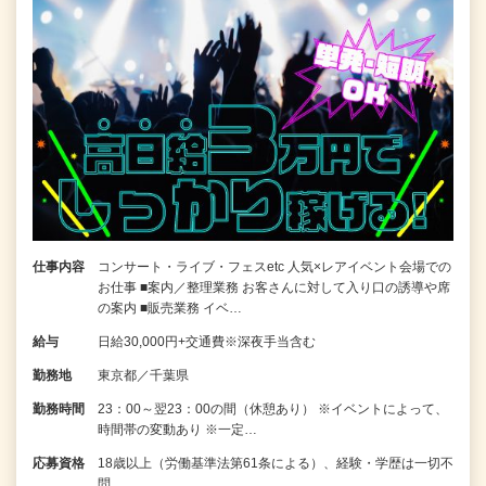
仕事内容
コンサート・ライブ・フェスetc 人気×レアイベント会場での
お仕事 ■案内／整理業務 お客さんに対して入り口の誘導や席
の案内 ■販売業務 イベ…
給与
日給30,000円+交通費※深夜手当含む
勤務地
東京都／千葉県
勤務時間
23：00～翌23：00の間（休憩あり） ※イベントによって、
時間帯の変動あり ※一定…
応募資格
18歳以上（労働基準法第61条による）、経験・学歴は一切不
問