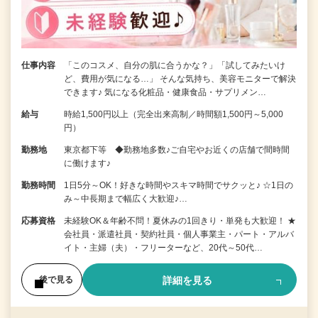
仕事内容
「このコスメ、自分の肌に合うかな？」「試してみたいけ
ど、費用が気になる…」 そんな気持ち、美容モニターで解決
できます♪ 気になる化粧品・健康食品・サプリメン…
給与
時給1,500円以上（完全出来高制／時間額1,500円～5,000
円）
勤務地
東京都下等 ◆勤務地多数♪ご自宅やお近くの店舗で間時間
に働けます♪
勤務時間
1日5分～OK！好きな時間やスキマ時間でサクッと♪ ☆1日の
み～中長期まで幅広く大歓迎♪…
応募資格
未経験OK＆年齢不問！夏休みの1回きり・単発も大歓迎！ ★
会社員・派遣社員・契約社員・個人事業主・パート・アルバ
イト・主婦（夫）・フリーターなど、20代～50代…
詳細を見る
後で見る