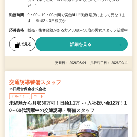
迎！）
勤務時間
9：00～19：00の間で実働8H ※勤務場所によって異なりま
す。 ※週2～3日程度か…
応募資格
販売・接客経験がある方／30歳～58歳の男女スタッフ活躍中
詳細を見る
後で見る
更新日： 2026/08/04 掲載終了日： 2026/09/11
交通誘導警備スタッフ
木口総合保全株式会社
アルバイト
パート
未経験から月収30万可！日給1.1万～+入社祝い金12万！1
0～60代活躍中の交通誘導・警備スタッフ