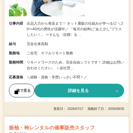
仕事内容
出品入力から発送まで！ ネット通販の仕組みが学べる◎ ＼2
0〜40代の男性が活躍中／ 「毎月の給料に“あと少し”プラス
したい！」 ⇒そんな〈目標〉を…
給与
完全出来高制
勤務地
ご自宅 ※フルリモート勤務
勤務時間
リモートワークのため、完全自由シフトです！ 詳細はお問い
合わせください。 ＜会社営…
応募資格
＼経験・資格・学歴いっさい不問！／
詳細を見る
後で見る
更新日： 2026/07/17 掲載終了日： 2026/08/26
振袖・袴レンタルの催事販売スタッフ