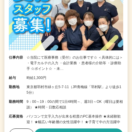
仕事内容
☆当院にて医療事務（受付）のお仕事です☆ ＜具体的には＞
・電子カルテの入力 ・会計業務 ・患者様の介助等 ・診療助
手 ☆ポイント☆ ・未…
給与
時給1,300円
勤務地
東京都羽村市緑ヶ丘5-7-11（JR青梅線「羽村駅」より徒歩1
5分）
勤務時間
9：00～19：00の間で1日4時間～、週3日～OK（曜日は要相
談） ★時間・日数応相談
応募資格
パソコンで文字入力が出来る程度のPC基本操作 ★未経験歓
迎！ ★幅広い年齢層の女性活躍中！ ★子育て中の方活躍中