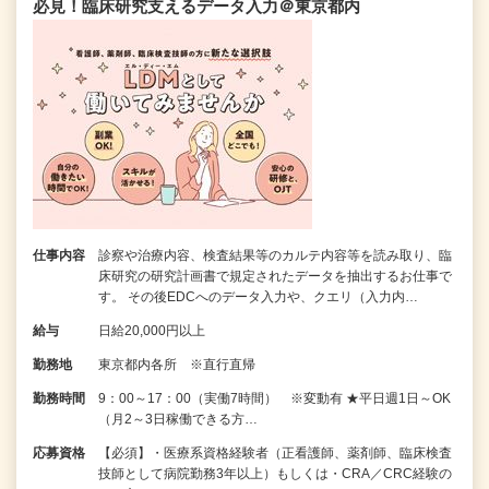
必見！臨床研究支えるデータ入力＠東京都内
仕事内容
診察や治療内容、検査結果等のカルテ内容等を読み取り、臨
床研究の研究計画書で規定されたデータを抽出するお仕事で
す。 その後EDCへのデータ入力や、クエリ（入力内…
給与
日給20,000円以上
勤務地
東京都内各所 ※直行直帰
勤務時間
9：00～17：00（実働7時間） ※変動有 ★平日週1日～OK
（月2～3日稼働できる方…
応募資格
【必須】・医療系資格経験者（正看護師、薬剤師、臨床検査
技師として病院勤務3年以上）もしくは・CRA／CRC経験の