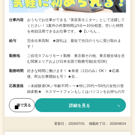
仕事内容
おうちでお仕事ができる『美容系モニター』として活躍して
ください！ 1案件の作業時間は5分〜10分程度。空いた時間
を有効活用できるお仕事です。 ◆【いろん…
給与
完全出来高制 ★謝礼は、最短で当日のうちに受け取れま
す！
勤務地
ご自宅※フルリモート勤務 東京都その他、東京都全域を含
む関東エリアおよび日本全国で勤務可能(在宅OK)
勤務時間
好きな時間に働けます！ ★単発（1日のみ）OK！ ★応募
後、即お仕事開始も可！ ★在…
応募資格
＜未経験者OK／年齢不問＞⇒★特に20代〜50代の女性の登
録多数★ ※スマートフォンもしくはパソコンをお持ちの方
詳細を見る
後で見る
更新日： 2026/07/31 掲載終了日： 2026/08/24