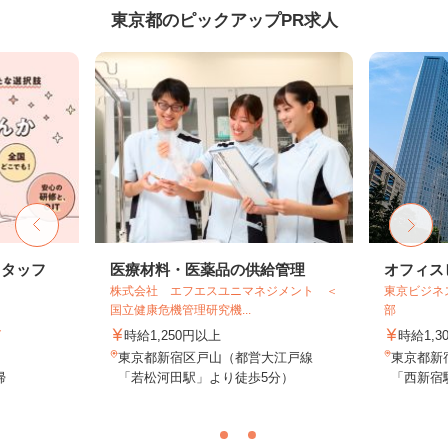
東京都のピックアップPR求人
スタッフ
医療材料・医薬品の供給管理
オフィス
株式会社 エフエスユニマネジメント ＜
東京ビジネ
国立健康危機管理研究機...
部
ト
時給1,250円以上
時給1,3
東京都新宿区戸山（都営大江戸線
東京都新
帰
「若松河田駅」より徒歩5分）
「西新宿駅