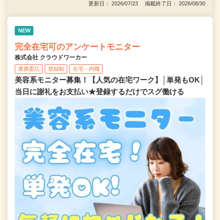
更新日： 2026/07/23 掲載終了日： 2026/08/30
NEW
完全在宅可のアンケートモニター
株式会社 クラウドワーカー
業務委託
登録制
在宅・内職
美容系モニター募集！【人気の在宅ワーク】│単発もOK│
当日に謝礼をお支払い★登録するだけでスグ働ける