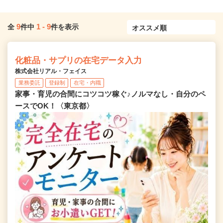
9
1
-
9
全
件中
件を表示
化粧品・サプリの在宅データ入力
株式会社リアル・フェイス
業務委託
登録制
在宅・内職
家事・育児の合間にコツコツ稼ぐ♪ノルマなし・自分のペ
ースでOK！〈東京都〉