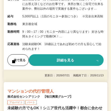
にお答え頂くなどのお仕事です。 来所が無くご自宅で出来る
案件や、弊社以外の場所で実施する案件もございます…
給与
5,000円以上（1回のモニター参加につき） ※完全出来高制
勤務地
東京都全域
勤務時間
9：00～17：00（モニター内容により異なります） 好きな時
間＆タイミングで勤務OK！…
応募資格
治験未経験OK 18歳以上であれば初めての方も安心して始
められます！
詳細を見る
後で見る
更新日： 2026/07/21 掲載終了日： 2026/11/13
マンションの代行管理人
株式会社センシアリンク 【毎日興業グループ】
アルバイト
パート
未経験の方でもOK！シニア世代も活躍中！都合に合わせ