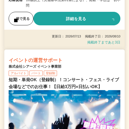
応募資格
18歳以上（労働基準法第61条による）、経験・学歴は一切不
問
詳細を見る
後で見る
更新日： 2026/07/13 掲載終了日： 2026/08/10
掲載終了まであと3日
イベントの運営サポート
株式会社シアーズ イベント事業部
アルバイト
パート
登録制
短期・単発OK（登録制）！コンサート・フェス・ライブ
会場などでのお仕事！【日給3万円×日払いOK】