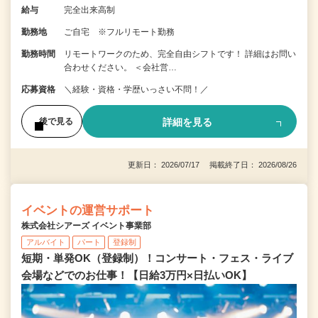
給与
完全出来高制
勤務地
ご自宅 ※フルリモート勤務
勤務時間
リモートワークのため、完全自由シフトです！ 詳細はお問い
合わせください。 ＜会社営…
応募資格
＼経験・資格・学歴いっさい不問！／
詳細を見る
後で見る
更新日： 2026/07/17 掲載終了日： 2026/08/26
イベントの運営サポート
株式会社シアーズ イベント事業部
アルバイト
パート
登録制
短期・単発OK（登録制）！コンサート・フェス・ライブ
会場などでのお仕事！【日給3万円×日払いOK】