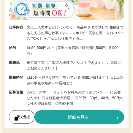
仕事内容
実は…入力するだけじゃなく、商品をタダで試せて 報酬まで
もらえるお得な仕事です♪ スマホ1台・完全在宅・自分のペー
スでOK！ ▼こんなお仕事です 化…
給与
時給1,500円以上（完全出来高制／時間額1,500円～5,000
円）
勤務地
東京都下等【ご希望の地域でオシゴトできます♪ お気軽に
ご相談ください！】
勤務時間
1日5分～好きな時間、空いている時間に働けます！ ☆1回の
みの単発や短期～中長期まで…
応募資格
◎PC・スマートフォンをお持ちの方（※アンケートに必要
なため） ◎未経験者大歓迎！ ◎20代、30代、40代、50代の
女性の登録多数 ◎年齢不問
詳細を見る
後で見る