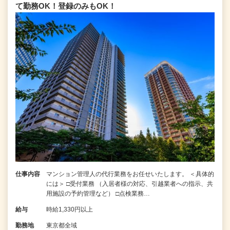
て勤務OK！登録のみもOK！
仕事内容
マンション管理人の代行業務をお任せいたします。 ＜具体的
には＞ □受付業務 （入居者様の対応、引越業者への指示、共
用施設の予約管理など） □点検業務…
給与
時給1,330円以上
勤務地
東京都全域