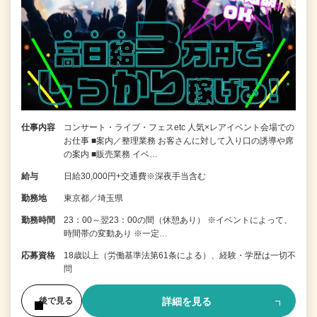
仕事内容
コンサート・ライブ・フェスetc 人気×レアイベント会場での
お仕事 ■案内／整理業務 お客さんに対して入り口の誘導や席
の案内 ■販売業務 イベ…
給与
日給30,000円+交通費※深夜手当含む
勤務地
東京都／埼玉県
勤務時間
23：00～翌23：00の間（休憩あり） ※イベントによって、
時間帯の変動あり ※一定…
応募資格
18歳以上（労働基準法第61条による）、経験・学歴は一切不
問
詳細を見る
後で見る