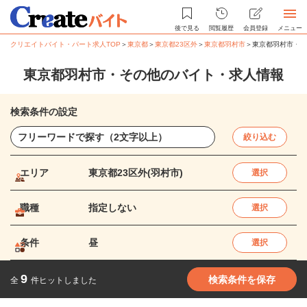
後で見る
閲覧履歴
会員登録
メニュー
クリエイトバイト・パート求人TOP
＞
東京都
＞
東京都23区外
＞
東京都羽村市
＞
東京都羽村市・そ
東京都羽村市・その他のバイト・求人情報
検索条件の設定
絞り込む
エリア
東京都23区外(羽村市)
選択
職種
指定しない
選択
条件
昼
選択
9
検索条件を保存
全
件ヒットしました