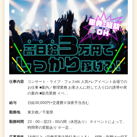
仕事内容
コンサート・ライブ・フェスetc 人気×レアイベント会場での
お仕事 ■案内／整理業務 お客さんに対して入り口の誘導や席
の案内 ■販売業務 イベ…
給与
日給30,000円+交通費※深夜手当含む
勤務地
東京都／千葉県
勤務時間
23：00～翌23：00の間（休憩あり） ※イベントによって、
時間帯の変動あり ※一定…