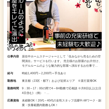
仕事内容
居住中ホームステージャーとして「住みながら売るための空
間演出」サービスを行います。 売主様のお部屋のお片付け、
モデルルームのような魅力的な部屋へ演出するお仕事で…
給与
時給1,400円～2,200円＋手当あり
勤務地
東京都（23区・都下）および近郊エリア ※直行直帰OK
勤務時間
9：30～17：00の間で4～6H勤務で応相談 ※月8日以上(土日
4日含む) （例） ・…
応募資格
未経験OK！20代～40代の女性スタッフ活躍中♪Wワーク・副
業・扶養範囲内勤務もOK！