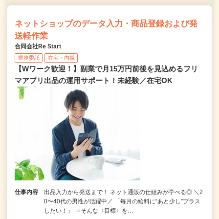
ネットショップのデータ入力・商品登録および発
送軽作業
合同会社Re Start
業務委託
在宅・内職
【Wワーク歓迎！】副業で月15万円前後を見込めるフリ
マアプリ出品の運用サポート！未経験／在宅OK
仕事内容
出品入力から発送まで！ ネット通販の仕組みが学べる◎ ＼2
0〜40代の男性が活躍中／ 「毎月の給料に“あと少し”プラス
したい！」 ⇒そんな〈目標〉を…