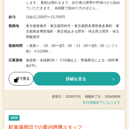
します。 最初は慣れるまで、歩行者の誘導や声掛けから始め
ていただきます。 未経験で始めた方がほとん…
給与
日給12,200円〜13,700円
勤務地
東京都青梅市・東京都羽村市・東京都西多摩郡奥多摩町・東
京都奥多摩郡瑞町・東京都あきる野市・埼玉県入間市・埼玉
県飯能市
勤務時間
＜夜勤＞ ・20：00〜翌5：00 ・21：00〜翌6：00（シフト
制） ※1日8時…
応募資格
無資格・未経験OK！ ※18歳以上：警備業法による（例外事
由2号）
詳細を見る
後で見る
更新日： 2026/07/31 掲載終了日： 2026/08/08
本日掲載終了になります
NEW
駐車場周辺での案内誘導スタッフ