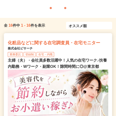
16
1
-
16
全
件中
件を表示
化粧品などに関する在宅調査員・在宅モニター
株式会社ビサーチ
業務委託
登録制
在宅・内職
主婦（夫）・会社員多数活躍中！人気の在宅ワーク♪扶養
内勤務・Wワーク・副業OK！隙間時間に◎@東京都