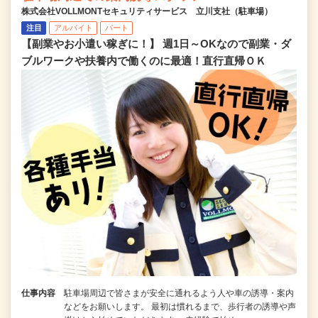
株式会社VOLLMONTセキュリティサービス 立川支社（駐車場）
注目
アルバイト
パート
【副業やお小遣い稼ぎに！】 週1日～OKなので副業・ダ
ブルワークや扶養内で働くのに最適！直行直帰ＯＫ
仕事内容
駐車場周辺で皆さまが安全に通れるよう人や車の誘導・案内
などをお願いします。 最初は慣れるまで、歩行者の誘導や声