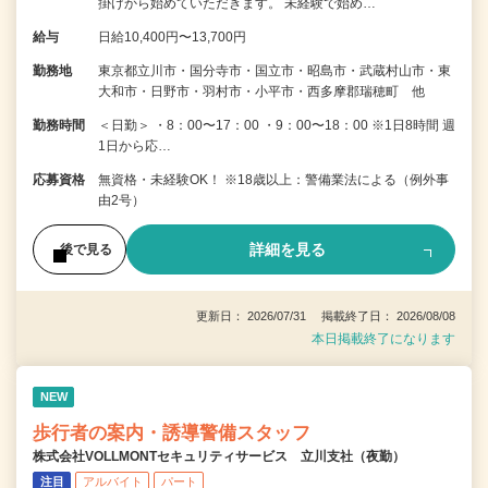
掛けから始めていただきます。 未経験で始め…
給与
日給10,400円〜13,700円
勤務地
東京都立川市・国分寺市・国立市・昭島市・武蔵村山市・東
大和市・日野市・羽村市・小平市・西多摩郡瑞穂町 他
勤務時間
＜日勤＞ ・8：00〜17：00 ・9：00〜18：00 ※1日8時間 週
1日から応…
応募資格
無資格・未経験OK！ ※18歳以上：警備業法による（例外事
由2号）
詳細を見る
後で見る
更新日： 2026/07/31 掲載終了日： 2026/08/08
本日掲載終了になります
NEW
歩行者の案内・誘導警備スタッフ
株式会社VOLLMONTセキュリティサービス 立川支社（夜勤）
注目
アルバイト
パート