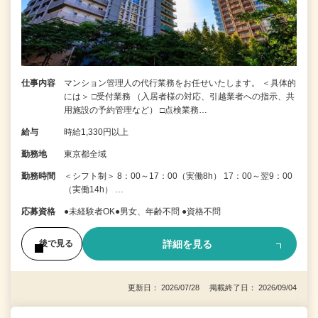
仕事内容
マンション管理人の代行業務をお任せいたします。 ＜具体的
には＞ □受付業務 （入居者様の対応、引越業者への指示、共
用施設の予約管理など） □点検業務…
給与
時給1,330円以上
勤務地
東京都全域
勤務時間
＜シフト制＞ 8：00～17：00（実働8h） 17：00～翌9：00
（実働14h） …
応募資格
●未経験者OK●男女、年齢不問 ●資格不問
詳細を見る
後で見る
更新日： 2026/07/28 掲載終了日： 2026/09/04