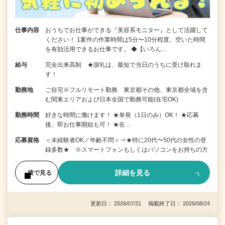
仕事内容
おうちでお仕事ができる『美容系モニター』として活躍して
ください！ 1案件の作業時間は5分〜10分程度。空いた時間
を有効活用できるお仕事です。 ◆【いろん…
給与
完全出来高制 ★謝礼は、最短で当日のうちに受け取れま
す！
勤務地
ご自宅※フルリモート勤務 東京都その他、東京都全域を含
む関東エリアおよび日本全国で勤務可能(在宅OK)
勤務時間
好きな時間に働けます！ ★単発（1日のみ）OK！ ★応募
後、即お仕事開始も可！ ★在…
応募資格
＜未経験者OK／年齢不問＞⇒★特に20代〜50代の女性の登
録多数★ ※スマートフォンもしくはパソコンをお持ちの方
詳細を見る
後で見る
更新日： 2026/07/31 掲載終了日： 2026/08/24