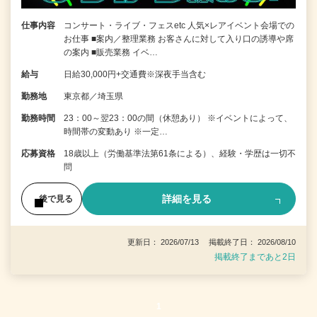
仕事内容
コンサート・ライブ・フェスetc 人気×レアイベント会場での
お仕事 ■案内／整理業務 お客さんに対して入り口の誘導や席
の案内 ■販売業務 イベ…
給与
日給30,000円+交通費※深夜手当含む
勤務地
東京都／埼玉県
勤務時間
23：00～翌23：00の間（休憩あり） ※イベントによって、
時間帯の変動あり ※一定…
応募資格
18歳以上（労働基準法第61条による）、経験・学歴は一切不
問
詳細を見る
後で見る
更新日： 2026/07/13 掲載終了日： 2026/08/10
掲載終了まであと2日
1