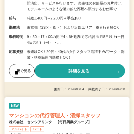
間演出」サービスを行います。 売主様のお部屋のお片付け、
モデルルームのような魅力的な部屋へ演出するお仕事で…
給与
時給1,400円～2,200円＋手当あり
勤務地
東京都（23区・都下）および近郊エリア ※直行直帰OK
勤務時間
9：30～17：00の間で4～6H勤務で応相談 ※月8日以上(土日
4日含む) （例） ・…
応募資格
未経験OK！20代～40代の女性スタッフ活躍中♪Wワーク・副
業・扶養範囲内勤務もOK！
詳細を見る
後で見る
更新日： 2026/03/04 掲載終了日： 2026/09/30
NEW
マンションの代行管理人・清掃スタッフ
株式会社 センシアリンク 【毎日興業グループ】
アルバイト
パート