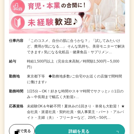
仕事内容
「このコスメ、自分の肌に合うかな？」「試してみたいけ
ど、費用が気になる…」 そんな気持ち、美容モニターで解決
できます♪ 気になる化粧品・健康食品・サプリメン…
給与
時給1,500円以上（完全出来高制／時間額1,500円～5,000
円）
勤務地
東京都下等 ◆勤務地多数♪ご自宅やお近くの店舗で間時間
に働けます♪
勤務時間
1日5分～OK！好きな時間やスキマ時間でサクッと♪ ☆1日の
み～中長期まで幅広く大歓迎♪…
応募資格
未経験OK＆年齢不問！夏休みの1回きり・単発も大歓迎！ ★
会社員・派遣社員・契約社員・個人事業主・パート・アルバ
イト・主婦（夫）・フリーターなど、20代～50代…
詳細を見る
後で見る