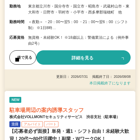
勤務地
東京都立川市・国分寺市・国立市・昭島市・武蔵村山市・東
大和市・日野市・羽村市・小平市・西多摩郡瑞穂町 他
勤務時間
＜夜勤＞ ・20：00〜翌5：00 ・21：00〜翌6：00（シフト
制） ※1日8時…
応募資格
無資格・未経験OK！ ※18歳以上：警備業法による（例外事
由2号）
詳細を見る
後で見る
更新日： 2026/07/31 掲載終了日： 2026/08/08
本日掲載終了になります
NEW
駐車場周辺の案内誘導スタッフ
株式会社VOLLMONTセキュリティサービス 渋谷支社（駐車場）
注目
アルバイト
パート
【応募者必ず面接】単発・週1・シフト自由！未経験大歓
迎！20代〜80代活躍中！副業・WワークOK！