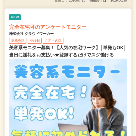
更新日： 2026/07/23 掲載終了日： 2026/08/30
NEW
完全在宅可のアンケートモニター
株式会社 クラウドワーカー
業務委託
登録制
在宅・内職
美容系モニター募集！【人気の在宅ワーク】│単発もOK│
当日に謝礼をお支払い★登録するだけでスグ働ける