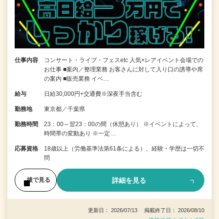
仕事内容
コンサート・ライブ・フェスetc 人気×レアイベント会場での
お仕事 ■案内／整理業務 お客さんに対して入り口の誘導や席
の案内 ■販売業務 イベ…
給与
日給30,000円+交通費※深夜手当含む
勤務地
東京都／千葉県
勤務時間
23：00～翌23：00の間（休憩あり） ※イベントによって、
時間帯の変動あり ※一定…
応募資格
18歳以上（労働基準法第61条による）、経験・学歴は一切不
問
詳細を見る
後で見る
更新日： 2026/07/13 掲載終了日： 2026/08/10