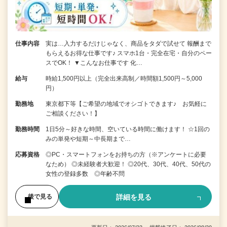
仕事内容
実は…入力するだけじゃなく、商品をタダで試せて 報酬まで
もらえるお得な仕事です♪ スマホ1台・完全在宅・自分のペー
スでOK！ ▼こんなお仕事です 化…
給与
時給1,500円以上（完全出来高制／時間額1,500円～5,000
円）
勤務地
東京都下等【ご希望の地域でオシゴトできます♪ お気軽に
ご相談ください！】
勤務時間
1日5分～好きな時間、空いている時間に働けます！ ☆1回の
みの単発や短期～中長期まで…
応募資格
◎PC・スマートフォンをお持ちの方（※アンケートに必要
なため） ◎未経験者大歓迎！ ◎20代、30代、40代、50代の
女性の登録多数 ◎年齢不問
詳細を見る
後で見る