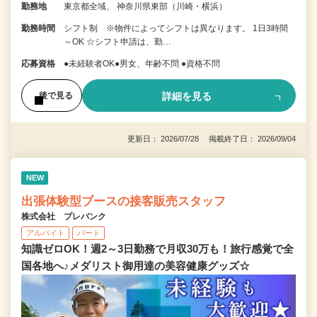
勤務地
東京都全域、 神奈川県東部（川崎・横浜）
勤務時間
シフト制 ※物件によってシフトは異なります。 1日3時間
～OK ☆シフト申請は、勤…
応募資格
●未経験者OK●男女、年齢不問 ●資格不問
詳細を見る
後で見る
更新日： 2026/07/28 掲載終了日： 2026/09/04
NEW
出張体験型ブースの接客販売スタッフ
株式会社 プレバンク
アルバイト
パート
知識ゼロOK！週2～3日勤務で月収30万も！旅行感覚で全
国各地へ♪メダリスト御用達の美容健康グッズ☆