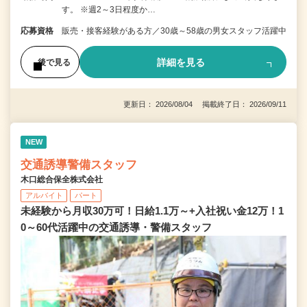
す。 ※週2～3日程度か…
応募資格
販売・接客経験がある方／30歳～58歳の男女スタッフ活躍中
詳細を見る
後で見る
更新日： 2026/08/04 掲載終了日： 2026/09/11
NEW
交通誘導警備スタッフ
木口総合保全株式会社
アルバイト
パート
未経験から月収30万可！日給1.1万～+入社祝い金12万！1
0～60代活躍中の交通誘導・警備スタッフ