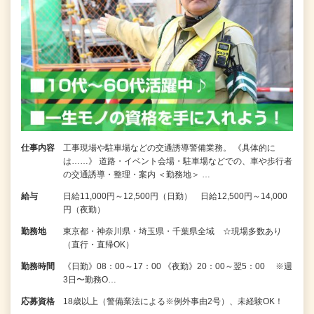
仕事内容
工事現場や駐車場などの交通誘導警備業務。 《具体的に
は……》 道路・イベント会場・駐車場などでの、車や歩行者
の交通誘導・整理・案内 ＜勤務地＞ …
給与
日給11,000円～12,500円（日勤） 日給12,500円～14,000
円（夜勤）
勤務地
東京都・神奈川県・埼玉県・千葉県全域 ☆現場多数あり
（直行・直帰OK）
勤務時間
《日勤》08：00～17：00 《夜勤》20：00～翌5：00 ※週
3日〜勤務O…
応募資格
18歳以上（警備業法による※例外事由2号）、未経験OK！