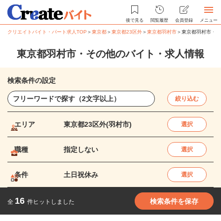
後で見る
閲覧履歴
会員登録
メニュー
クリエイトバイト・パート求人TOP
＞
東京都
＞
東京都23区外
＞
東京都羽村市
＞
東京都羽村市・そ
東京都羽村市・その他のバイト・求人情報
検索条件の設定
絞り込む
エリア
東京都23区外(羽村市)
選択
職種
指定しない
選択
条件
土日祝休み
選択
16
検索条件を保存
全
件ヒットしました