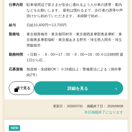
仕事内容
駐車場周辺で皆さまが安全に通れるよう人や車の誘導・案内
などをお願いします。 最初は慣れるまで、歩行者の誘導や声
掛けから始めていただきます。 未経験で始め…
給与
日給10,400円〜13,700円
勤務地
東京都青梅市・東京都羽村市・東京都西多摩郡奥多摩町・東
京都奥多摩郡瑞町・東京都あきる野市・埼玉県入間市・埼玉
県飯能市
勤務時間
＜日勤＞ ・8：00〜17：00 ・9：00〜18：00 ※1日8時間 週
1日から応…
応募資格
無資格・未経験OK！ ※18歳以上：警備業法による（例外事
由2号）
詳細を見る
後で見る
更新日： 2026/07/31 掲載終了日： 2026/08/08
本日掲載終了になります
NEW