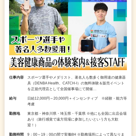
仕事内容
スポーツ選手やメダリスト、著名人も数多く御用達の健康器
具（DENBA Health、CATCH-I）の無料体験＆販売イベント
を正規代理店として全国催事場にて開催…
給与
日給12,000円～20,000円＋インセンティブ ※経験・能力等
考慮
勤務地
東京都・神奈川県・埼玉県・千葉県 ※他にも全国に出店会場
あり（旅行感覚で遠方現場に参加したいという方も大歓
迎！）
勤務時間
9：00～19：00の間で実働8H ※勤務場所によって異なりま