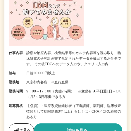
仕事内容
診察や治療内容、検査結果等のカルテ内容等を読み取り、臨
床研究の研究計画書で規定されたデータを抽出するお仕事で
す。 その後EDCへのデータ入力や、クエリ（入力内…
給与
日給20,000円以上
勤務地
東京都内各所 ※直行直帰
勤務時間
9：00～17：00（実働7時間） ※変動有 ★平日週1日～OK
（月2～3日稼働できる方…
応募資格
【必須】・医療系資格経験者（正看護師、薬剤師、臨床検査
技師として病院勤務3年以上）もしくは・CRA／CRC経験の
ある方
詳細を見る
後で見る