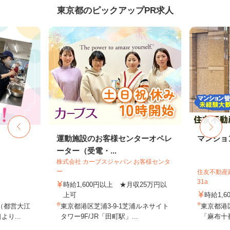
東京都のピックアップPR求人
運動施設のお客様センターオペレ
マンショ
ーター（受電・...
株式会社 カーブスジャパン お客様センタ
ー
住友不動産建
31a
時給1,600円以上 ★月収25万円以
上可
時給1,6
（都営大江
東京都港区芝浦3-9-1芝浦ルネサイト
東京都港
り...
タワー9F/JR「田町駅」...
「麻布十番