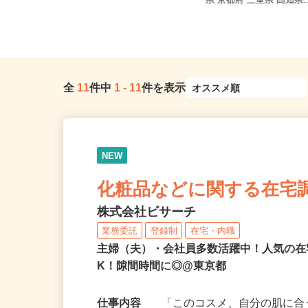
東京都文京区本駒込5-32-8（JR山手
千葉県 神奈川県 東京都
線・東京メトロ南北線「駒...
県 京都府 三重県 高知県.
全
11
件中
1
-
11
件を表示
NEW
化粧品などに関する在宅
株式会社ビサーチ
業務委託
登録制
在宅・内職
主婦（夫）・会社員多数活躍中！人気の在
K！隙間時間に◎@東京都