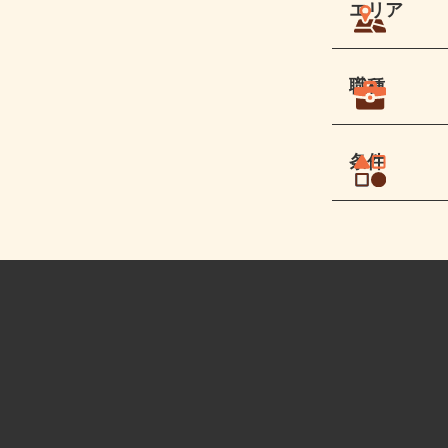
エリア
職種
条件