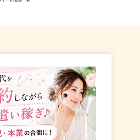
京区本駒込5-32-8（JR山手
千葉県 神奈川県 東京都 大阪府 埼玉
京メトロ南北線「駒...
県 京都府 三重県 高知県...