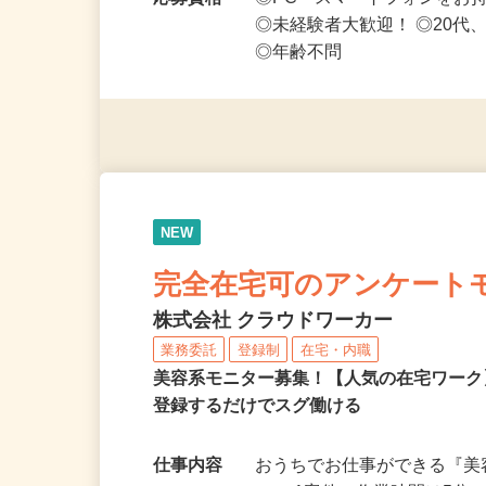
や短期～中長期まで…
応募資格
◎PC・スマートフォンをお
◎未経験者大歓迎！ ◎20代
◎年齢不問
NEW
完全在宅可のアンケート
株式会社 クラウドワーカー
業務委託
登録制
在宅・内職
美容系モニター募集！【人気の在宅ワーク
登録するだけでスグ働ける