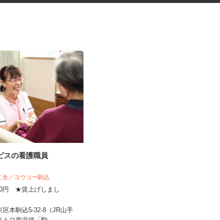
ービスの看護職員
ドラッグストア中心の店舗巡回
ラウンダー・陳列...
揚工舎／ヨウコー駒込
株式会社 アールネクスト
,800円 ★賃上げしまし
1店舗あたり1,300円以上（ラウンダ
！
ー業務） 1店舗当たり日額...