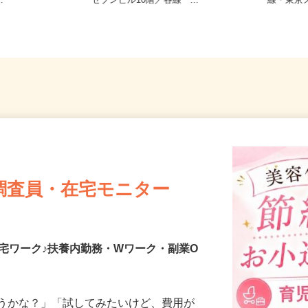
 大阪府 埼玉
東京都千代田区岩本町3-9-17 スリ
東京都文
..
ーセブンビル10階／各線「...
線・東
調査員・在宅モニター
宅ワーク♪扶養内勤務・Wワーク・副業O