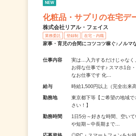
NEW
化粧品・サプリの在宅デ
株式会社リアル・フェイス
業務委託
登録制
在宅・内職
家事・育児の合間にコツコツ稼ぐ♪ノルマ
仕事内容
実は…入力するだけじゃなく
お得な仕事です♪ スマホ1台
なお仕事です 化…
給与
時給1,500円以上（完全出来高
勤務地
東京都下等【ご希望の地域で
さい！】
勤務時間
1日5分～好きな時間、空い