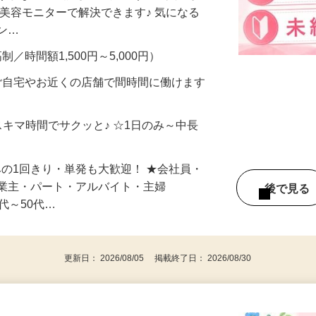
合うかな？」「試してみたいけど、費用が
、美容モニターで解決できます♪ 気になる
メン…
制／時間額1,500円～5,000円）
ご自宅やお近くの店舗で間時間に働けます
スキマ時間でサクッと♪ ☆1日のみ～中長
みの1回きり・単発も大歓迎！ ★会社員・
事業主・パート・アルバイト・主婦
後で見
代～50代…
更新日： 2026/08/05 掲載終了日： 2026/08/30