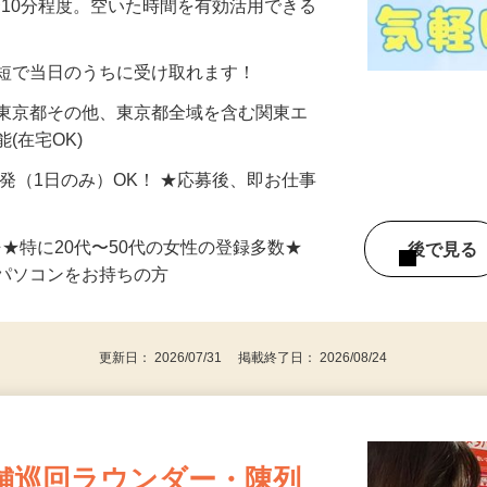
美容系モニター』として活躍してくださ
分〜10分程度。空いた時間を有効活用できる
最短で当日のうちに受け取れます！
 東京都その他、東京都全域を含む関東エ
(在宅OK)
単発（1日のみ）OK！ ★応募後、即お仕事
⇒★特に20代〜50代の女性の登録多数★
後で見
パソコンをお持ちの方
更新日： 2026/07/31 掲載終了日： 2026/08/24