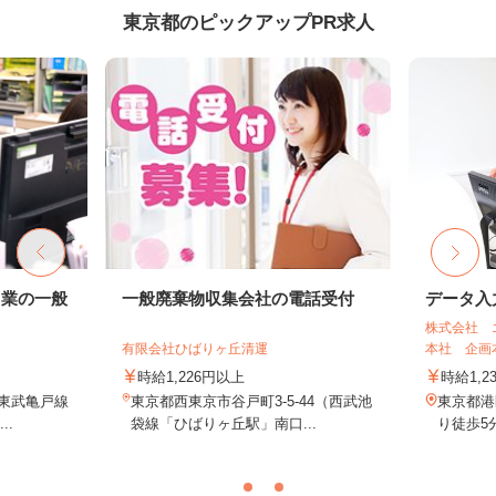
東京都のピックアップPR求人
ス業の一般
一般廃棄物収集会社の電話受付
データ入
株式会社 
有限会社ひばりヶ丘清運
本社 企画
時給1,226円以上
時給1,2
／東武亀戸線
東京都西東京市谷戸町3-5-44（西武池
東京都港
..
袋線「ひばりヶ丘駅」南口...
り徒歩5