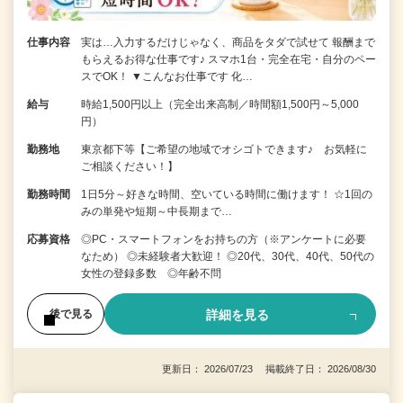
仕事内容
実は…入力するだけじゃなく、商品をタダで試せて 報酬まで
もらえるお得な仕事です♪ スマホ1台・完全在宅・自分のペー
スでOK！ ▼こんなお仕事です 化…
給与
時給1,500円以上（完全出来高制／時間額1,500円～5,000
円）
勤務地
東京都下等【ご希望の地域でオシゴトできます♪ お気軽に
ご相談ください！】
勤務時間
1日5分～好きな時間、空いている時間に働けます！ ☆1回の
みの単発や短期～中長期まで…
応募資格
◎PC・スマートフォンをお持ちの方（※アンケートに必要
なため） ◎未経験者大歓迎！ ◎20代、30代、40代、50代の
女性の登録多数 ◎年齢不問
詳細を見る
後で見る
更新日： 2026/07/23 掲載終了日： 2026/08/30