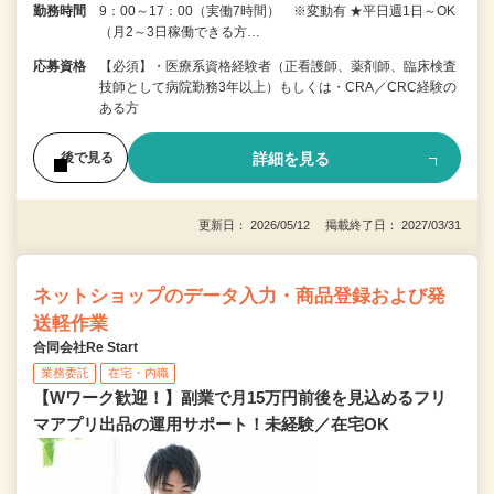
勤務時間
9：00～17：00（実働7時間） ※変動有 ★平日週1日～OK
（月2～3日稼働できる方…
応募資格
【必須】・医療系資格経験者（正看護師、薬剤師、臨床検査
技師として病院勤務3年以上）もしくは・CRA／CRC経験の
ある方
詳細を見る
後で見る
更新日： 2026/05/12 掲載終了日： 2027/03/31
ネットショップのデータ入力・商品登録および発
送軽作業
合同会社Re Start
業務委託
在宅・内職
【Wワーク歓迎！】副業で月15万円前後を見込めるフリ
マアプリ出品の運用サポート！未経験／在宅OK