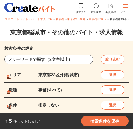
後で見る
閲覧履歴
会員登録
メニュー
クリエイトバイト・パート求人TOP
＞
東京都
＞
東京都23区外
＞
東京都稲城市
＞
東京都稲城市・そ
東京都稲城市・その他のバイト・求人情報
検索条件の設定
絞り込む
エリア
東京都23区外(稲城市)
選択
職種
事務(すべて)
選択
条件
指定しない
選択
5
検索条件を保存
全
件ヒットしました