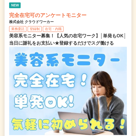
NEW
完全在宅可のアンケートモニター
株式会社 クラウドワーカー
業務委託
登録制
在宅・内職
美容系モニター募集！【人気の在宅ワーク】│単発もOK│
当日に謝礼をお支払い★登録するだけでスグ働ける