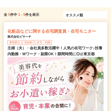
5
1
-
5
全
件中
件を表示
化粧品などに関する在宅調査員・在宅モニター
株式会社ビサーチ
業務委託
登録制
在宅・内職
主婦（夫）・会社員多数活躍中！人気の在宅ワーク♪扶養
内勤務・Wワーク・副業OK！隙間時間に◎@東京都