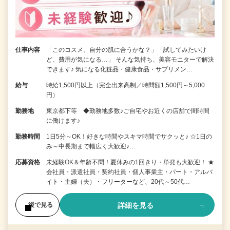
仕事内容
「このコスメ、自分の肌に合うかな？」「試してみたいけ
ど、費用が気になる…」 そんな気持ち、美容モニターで解決
できます♪ 気になる化粧品・健康食品・サプリメン…
給与
時給1,500円以上（完全出来高制／時間額1,500円～5,000
円）
勤務地
東京都下等 ◆勤務地多数♪ご自宅やお近くの店舗で間時間
に働けます♪
勤務時間
1日5分～OK！好きな時間やスキマ時間でサクッと♪ ☆1日の
み～中長期まで幅広く大歓迎♪…
応募資格
未経験OK＆年齢不問！夏休みの1回きり・単発も大歓迎！ ★
会社員・派遣社員・契約社員・個人事業主・パート・アルバ
イト・主婦（夫）・フリーターなど、20代～50代…
詳細を見る
後で見る