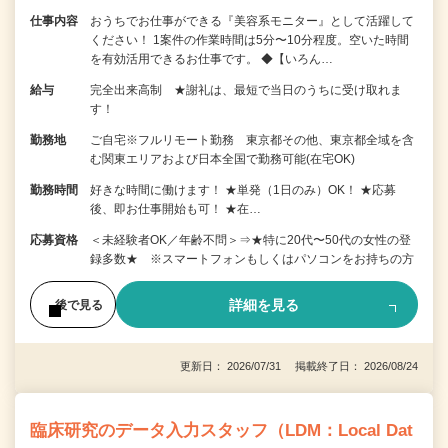
仕事内容
おうちでお仕事ができる『美容系モニター』として活躍して
ください！ 1案件の作業時間は5分〜10分程度。空いた時間
を有効活用できるお仕事です。 ◆【いろん…
給与
完全出来高制 ★謝礼は、最短で当日のうちに受け取れま
す！
勤務地
ご自宅※フルリモート勤務 東京都その他、東京都全域を含
む関東エリアおよび日本全国で勤務可能(在宅OK)
勤務時間
好きな時間に働けます！ ★単発（1日のみ）OK！ ★応募
後、即お仕事開始も可！ ★在…
応募資格
＜未経験者OK／年齢不問＞⇒★特に20代〜50代の女性の登
録多数★ ※スマートフォンもしくはパソコンをお持ちの方
詳細を見る
後で見る
更新日： 2026/07/31 掲載終了日： 2026/08/24
臨床研究のデータ入力スタッフ（LDM：Local Dat