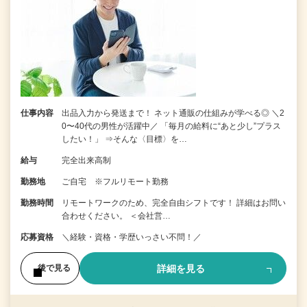
仕事内容
出品入力から発送まで！ ネット通販の仕組みが学べる◎ ＼2
0〜40代の男性が活躍中／ 「毎月の給料に“あと少し”プラス
したい！」 ⇒そんな〈目標〉を…
給与
完全出来高制
勤務地
ご自宅 ※フルリモート勤務
勤務時間
リモートワークのため、完全自由シフトです！ 詳細はお問い
合わせください。 ＜会社営…
応募資格
＼経験・資格・学歴いっさい不問！／
詳細を見る
後で見る